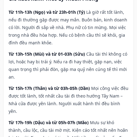
Từ 11h-13h (Ngọ) và từ 23h-01h (Tý)
Là giờ rất tốt lành,
nếu đi thường gặp được may mắn. Buôn bán, kinh doanh
có lời. Người đi sắp về nhà. Phụ nữ có tin mừng. Mọi việc
trong nhà đều hòa hợp. Nếu có bệnh cầu thì sẽ khỏi, gia
đình đều mạnh khỏe.
Từ 13h-15h (Mùi) và từ 01-03h (Sửu)
Cầu tài thì không có
lợi, hoặc hay bị trái ý. Nếu ra đi hay thiệt, gặp nạn, việc
quan trọng thì phải đòn, gặp ma quỷ nên cúng tế thì mới
an.
Từ 15h-17h (Thân) và từ 03h-05h (Dần)
Mọi công việc đều
được tốt lành, tốt nhất cầu tài đi theo hướng Tây Nam –
Nhà cửa được yên lành. Người xuất hành thì đều bình
yên.
Từ 17h-19h (Dậu) và từ 05h-07h (Mão)
Mưu sự khó
thành, cầu lộc, cầu tài mờ mịt. Kiện cáo tốt nhất nên hoãn