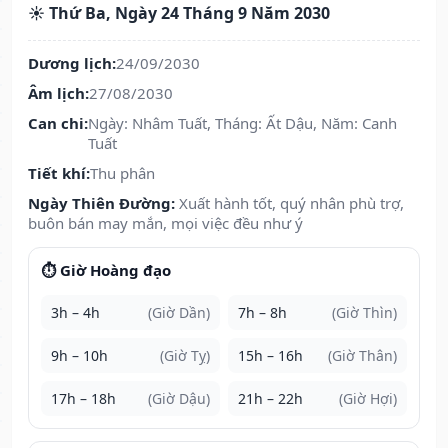
☀️ Thứ Ba, Ngày 24 Tháng 9 Năm 2030
Dương lịch:
24/09/2030
Âm lịch:
27/08/2030
Can chi:
Ngày: Nhâm Tuất, Tháng: Ất Dậu, Năm: Canh
Tuất
Tiết khí:
Thu phân
Ngày Thiên Đường:
Xuất hành tốt, quý nhân phù trợ,
buôn bán may mắn, mọi việc đều như ý
⏱️ Giờ Hoàng đạo
3h – 4h
(Giờ Dần)
7h – 8h
(Giờ Thìn)
9h – 10h
(Giờ Tỵ)
15h – 16h
(Giờ Thân)
17h – 18h
(Giờ Dậu)
21h – 22h
(Giờ Hợi)