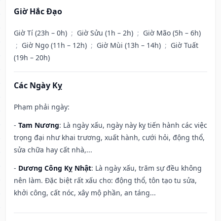
Giờ Hắc Đạo
Giờ Tí (23h – 0h)
;
Giờ Sửu (1h – 2h)
;
Giờ Mão (5h – 6h)
;
Giờ Ngọ (11h – 12h)
;
Giờ Mùi (13h – 14h)
;
Giờ Tuất
(19h – 20h)
Các Ngày Kỵ
Phạm phải ngày:
-
Tam Nương
: Là ngày xấu, ngày này kỵ tiến hành các việc
trọng đại như khai trương, xuất hành, cưới hỏi, động thổ,
sửa chữa hay cất nhà,...
-
Dương Công Kỵ Nhật
: Là ngày xấu, trăm sự đều không
nên làm. Đặc biệt rất xấu cho: động thổ, tôn tạo tu sửa,
khởi công, cất nóc, xây mộ phần, an táng...