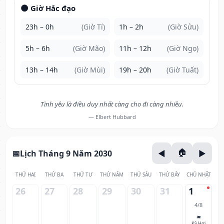
🌑 Giờ Hắc đạo
23h – 0h
(Giờ Tí)
1h – 2h
(Giờ Sửu)
5h – 6h
(Giờ Mão)
11h – 12h
(Giờ Ngọ)
13h – 14h
(Giờ Mùi)
19h – 20h
(Giờ Tuất)
Tình yêu là điều duy nhất càng cho đi càng nhiều.
— Elbert Hubbard
Lịch Tháng 9 Năm 2030
THỨ HAI
THỨ BA
THỨ TƯ
THỨ NĂM
THỨ SÁU
THỨ BẢY
CHỦ NHẬT
26
27
28
29
30
31
1
4/8
🐖
Kỷ Hợi