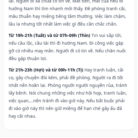
lại. Người đi xa chưa có tin về. Mất tiền, mất của nếu đi
hướng Nam thì tìm nhanh mới thấy. Đề phòng tranh cãi,
mâu thuẫn hay miệng tiếng tầm thường. Việc làm chậm,
lâu la nhưng tốt nhất làm việc gì đều cần chắc chắn.
Từ 19h-21h (Tuất) và từ 07h-09h (Thìn)
Tin vui sắp tới,
nếu cầu lộc, cầu tài thì đi hướng Nam. Đi công việc gặp
gỡ có nhiều may mắn. Người đi có tin về. Nếu chăn nuôi
đều gặp thuận lợi.
Từ 21h-23h (Hợi) và từ 09h-11h (Tị)
Hay tranh luận, cãi
cọ, gây chuyện đói kém, phải đề phòng. Người ra đi tốt
nhất nên hoãn lại. Phòng người người nguyền rủa, tránh
lây bệnh. Nói chung những việc như hội họp, tranh luận,
việc quan,…nên tránh đi vào giờ này. Nếu bắt buộc phải
đi vào giờ này thì nên giữ miệng để hạn ché gây ẩu đả
hay cãi nhau.