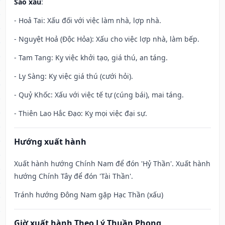
Sao xấu
:
- Hoả Tai: Xấu đối với việc làm nhà, lợp nhà.
- Nguyệt Hoả (Độc Hỏa): Xấu cho việc lợp nhà, làm bếp.
- Tam Tang: Kỵ việc khởi tạo, giá thú, an táng.
- Ly Sàng: Kỵ việc giá thú (cưới hỏi).
- Quỷ Khốc: Xấu với việc tế tự (cúng bái), mai táng.
- Thiên Lao Hắc Đạo: Kỵ mọi việc đại sự.
Hướng xuất hành
Xuất hành hướng Chính Nam để đón 'Hỷ Thần'. Xuất hành
hướng Chính Tây để đón 'Tài Thần'.
Tránh hướng Đông Nam gặp Hạc Thần (xấu)
Giờ xuất hành Theo Lý Thuần Phong