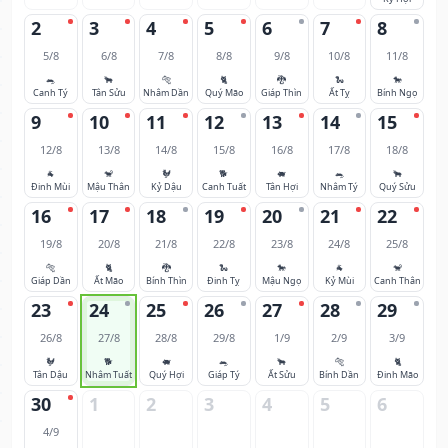
2
3
4
5
6
7
8
5/8
6/8
7/8
8/8
9/8
10/8
11/8
🐀
🐂
🐅
🐈
🐉
🐍
🐎
Canh Tý
Tân Sửu
Nhâm Dần
Quý Mão
Giáp Thìn
Ất Tỵ
Bính Ngọ
9
10
11
12
13
14
15
12/8
13/8
14/8
15/8
16/8
17/8
18/8
🐐
🐒
🐓
🐕
🐖
🐀
🐂
Đinh Mùi
Mậu Thân
Kỷ Dậu
Canh Tuất
Tân Hợi
Nhâm Tý
Quý Sửu
16
17
18
19
20
21
22
19/8
20/8
21/8
22/8
23/8
24/8
25/8
🐅
🐈
🐉
🐍
🐎
🐐
🐒
Giáp Dần
Ất Mão
Bính Thìn
Đinh Tỵ
Mậu Ngọ
Kỷ Mùi
Canh Thân
23
24
25
26
27
28
29
26/8
27/8
28/8
29/8
1/9
2/9
3/9
🐓
🐕
🐖
🐀
🐂
🐅
🐈
Tân Dậu
Nhâm Tuất
Quý Hợi
Giáp Tý
Ất Sửu
Bính Dần
Đinh Mão
30
1
2
3
4
5
6
4/9