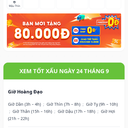
🐉
Mậu Thìn
XEM TỐT XẤU NGÀY 24 THÁNG 9
Giờ Hoàng Đạo
Giờ Dần (3h – 4h)
;
Giờ Thìn (7h – 8h)
;
Giờ Tỵ (9h – 10h)
;
Giờ Thân (15h – 16h)
;
Giờ Dậu (17h – 18h)
;
Giờ Hợi
(21h – 22h)