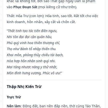
khác lại không tốt. Bởi sao Thất gặp ngày Dần là phạm
vào
Phục Đoạn Sát
(mọi kiêng cữ như trên).
Thất: Hỏa Trư (con lợn): Hỏa tinh, sao tốt. Rất tốt cho việc
kinh doanh, hôn nhân, xây cất và chôn cất.
“Thất tinh tạo tác tiến điền ngưu,
Nhi tôn đại đại cận quân hầu,
Phú quý vinh hoa thiên thượng chỉ,
Thọ như Bành tổ nhập thiên thu.
Khai môn, phóng thủy chiêu tài bạch,
Hòa hợp hôn nhân sinh quý nhi.
Mai táng nhược năng y thử nhật,
Môn đình hưng vượng, Phúc vô ưu!”
Thập Nhị Kiến Trừ
Trực Trừ
Nên làm
: Động đất, ban nền đắp nền, thờ cúng Táo Thần,