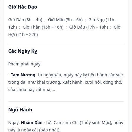
Giờ Hắc Đạo
Giờ Dần (3h – 4h)
;
Giờ Mão (5h – 6h)
;
Giờ Ngọ (11h –
12h)
;
Giờ Thân (15h – 16h)
;
Giờ Dậu (17h – 18h)
;
Giờ
Hợi (21h – 22h)
Các Ngày Kỵ
Phạm phải ngày:
-
Tam Nương
: Là ngày xấu, ngày này kỵ tiến hành các việc
trọng đại như khai trương, xuất hành, cưới hỏi, động thổ,
sửa chữa hay cất nhà,...
Ngũ Hành
Ngày:
Nhâm Dần
- tức Can sinh Chi (Thủy sinh Mộc), ngày
này là ngày cát (bảo nhật).