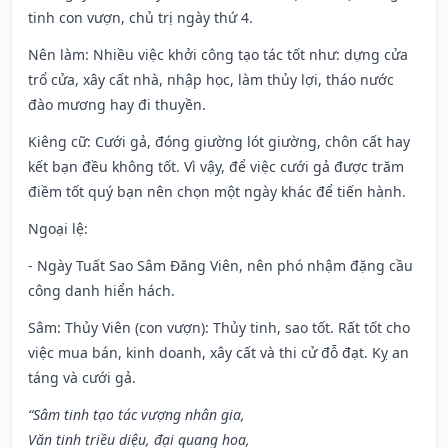
tinh con vượn, chủ trị ngày thứ 4.
Nên làm
: Nhiều việc khởi công tạo tác tốt như: dựng cửa
trổ cửa, xây cất nhà, nhập học, làm thủy lợi, tháo nước
đào mương hay đi thuyền.
Kiêng cữ
: Cưới gả, đóng giường lót giường, chôn cất hay
kết bạn đều không tốt. Vì vậy, để việc cưới gả được trăm
điềm tốt quý bạn nên chọn một ngày khác để tiến hành.
Ngoại lệ
:
- Ngày Tuất Sao Sâm Đăng Viên, nên phó nhậm đặng cầu
công danh hiển hách.
Sâm: Thủy Viên (con vượn): Thủy tinh, sao tốt. Rất tốt cho
việc mua bán, kinh doanh, xây cất và thi cử đỗ đạt. Kỵ an
táng và cưới gả.
“Sâm tinh tạo tác vượng nhân gia,
Văn tinh triều diệu, đại quang hoa,