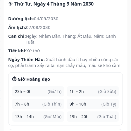
☀️ Thứ Tư, Ngày 4 Tháng 9 Năm 2030
Dương lịch:
04/09/2030
Âm lịch:
07/08/2030
Can chi:
Ngày: Nhâm Dần, Tháng: Ất Dậu, Năm: Canh
Tuất
Tiết khí:
Xử thử
Ngày Thiên Hầu:
Xuất hành dầu ít hay nhiều cũng cãi
cọ, phải tránh xẩy ra tai nạn chảy máu, máu sẽ khó cầm
⏱️ Giờ Hoàng đạo
23h – 0h
(Giờ Tí)
1h – 2h
(Giờ Sửu)
7h – 8h
(Giờ Thìn)
9h – 10h
(Giờ Tỵ)
13h – 14h
(Giờ Mùi)
19h – 20h
(Giờ Tuất)