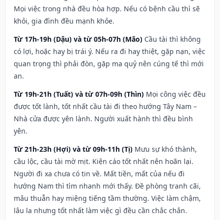
Mọi việc trong nhà đều hòa hợp. Nếu có bệnh cầu thì sẽ
khỏi, gia đình đều mạnh khỏe.
Từ 17h-19h (Dậu) và từ 05h-07h (Mão)
Cầu tài thì không
có lợi, hoặc hay bị trái ý. Nếu ra đi hay thiệt, gặp nạn, việc
quan trọng thì phải đòn, gặp ma quỷ nên cúng tế thì mới
an.
Từ 19h-21h (Tuất) và từ 07h-09h (Thìn)
Mọi công việc đều
được tốt lành, tốt nhất cầu tài đi theo hướng Tây Nam –
Nhà cửa được yên lành. Người xuất hành thì đều bình
yên.
Từ 21h-23h (Hợi) và từ 09h-11h (Tị)
Mưu sự khó thành,
cầu lộc, cầu tài mờ mịt. Kiện cáo tốt nhất nên hoãn lại.
Người đi xa chưa có tin về. Mất tiền, mất của nếu đi
hướng Nam thì tìm nhanh mới thấy. Đề phòng tranh cãi,
mâu thuẫn hay miệng tiếng tầm thường. Việc làm chậm,
lâu la nhưng tốt nhất làm việc gì đều cần chắc chắn.