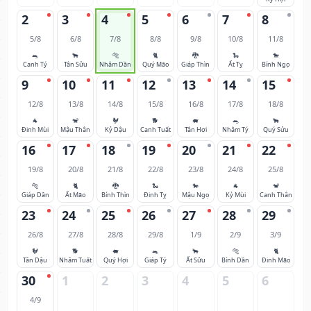
2
3
4
5
6
7
8
5/8
6/8
7/8
8/8
9/8
10/8
11/8
🐀
🐂
🐅
🐈
🐉
🐍
🐎
Canh Tý
Tân Sửu
Nhâm Dần
Quý Mão
Giáp Thìn
Ất Tỵ
Bính Ngọ
9
10
11
12
13
14
15
12/8
13/8
14/8
15/8
16/8
17/8
18/8
🐐
🐒
🐓
🐕
🐖
🐀
🐂
Đinh Mùi
Mậu Thân
Kỷ Dậu
Canh Tuất
Tân Hợi
Nhâm Tý
Quý Sửu
16
17
18
19
20
21
22
19/8
20/8
21/8
22/8
23/8
24/8
25/8
🐅
🐈
🐉
🐍
🐎
🐐
🐒
Giáp Dần
Ất Mão
Bính Thìn
Đinh Tỵ
Mậu Ngọ
Kỷ Mùi
Canh Thân
23
24
25
26
27
28
29
26/8
27/8
28/8
29/8
1/9
2/9
3/9
🐓
🐕
🐖
🐀
🐂
🐅
🐈
Tân Dậu
Nhâm Tuất
Quý Hợi
Giáp Tý
Ất Sửu
Bính Dần
Đinh Mão
30
1
2
3
4
5
6
4/9