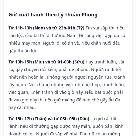
Giờ xuất hành Theo Lý Thuần Phong
Từ 11h-13h (Ngọ) và từ 23h-01h (Tý)
Tin vui sắp tới, nếu
cầu lộc, cầu tài thì đi hướng Nam. Đi công việc gặp gỡ có
nhiều may mắn. Người đi có tin về. Nếu chăn nuôi đều
gặp thuận lợi.
Từ 13h-15h (Mùi) và từ 01-03h (Sửu)
Hay tranh luận, cãi
cọ, gây chuyện đói kém, phải đề phòng. Người ra đi tốt
nhất nên hoãn lại. Phòng người người nguyền rủa, tránh
lây bệnh. Nói chung những việc như hội họp, tranh luận,
việc quan,…nên tránh đi vào giờ này. Nếu bắt buộc phải
đi vào giờ này thì nên giữ miệng để hạn ché gây ẩu đả
hay cãi nhau.
Từ 15h-17h (Thân) và từ 03h-05h (Dần)
Là giờ rất tốt
lành, nếu đi thường gặp được may mắn. Buôn bán, kinh
doanh có lời. Người đi sắp về nhà. Phụ nữ có tin mừng.