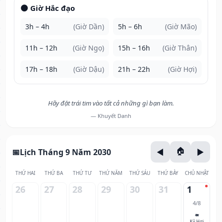
🌑 Giờ Hắc đạo
3h – 4h
(Giờ Dần)
5h – 6h
(Giờ Mão)
11h – 12h
(Giờ Ngọ)
15h – 16h
(Giờ Thân)
17h – 18h
(Giờ Dậu)
21h – 22h
(Giờ Hợi)
Hãy đặt trái tim vào tất cả những gì bạn làm.
— Khuyết Danh
Lịch Tháng 9 Năm 2030
THỨ HAI
THỨ BA
THỨ TƯ
THỨ NĂM
THỨ SÁU
THỨ BẢY
CHỦ NHẬT
26
27
28
29
30
31
1
4/8
🐖
Kỷ Hợi