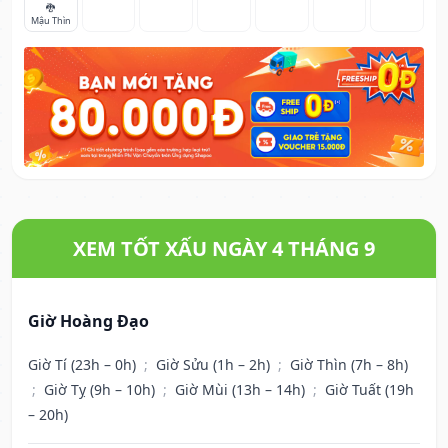
🐉
Mậu Thìn
XEM TỐT XẤU NGÀY 4 THÁNG 9
Giờ Hoàng Đạo
Giờ Tí (23h – 0h)
;
Giờ Sửu (1h – 2h)
;
Giờ Thìn (7h – 8h)
;
Giờ Tỵ (9h – 10h)
;
Giờ Mùi (13h – 14h)
;
Giờ Tuất (19h
– 20h)