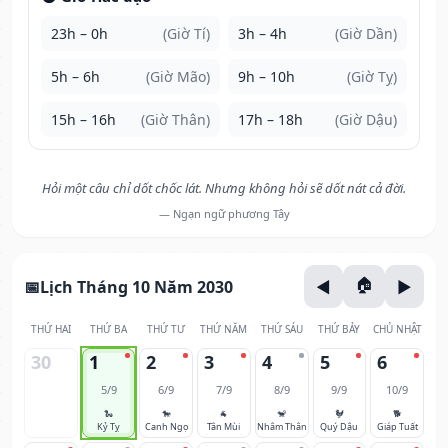
23h – 0h
(Giờ Tí)
3h – 4h
(Giờ Dần)
5h – 6h
(Giờ Mão)
9h – 10h
(Giờ Tỵ)
15h – 16h
(Giờ Thân)
17h – 18h
(Giờ Dậu)
Hỏi một câu chỉ dốt chốc lát. Nhưng không hỏi sẽ dốt nát cả đời.
— Ngạn ngữ phương Tây
Lịch Tháng 10 Năm 2030
THỨ HAI
THỨ BA
THỨ TƯ
THỨ NĂM
THỨ SÁU
THỨ BẢY
CHỦ NHẬT
30
1
2
3
4
5
6
5/9
6/9
7/9
8/9
9/9
10/9
🐍
🐎
🐐
🐒
🐓
🐕
Kỷ Tỵ
Canh Ngọ
Tân Mùi
Nhâm Thân
Quý Dậu
Giáp Tuất