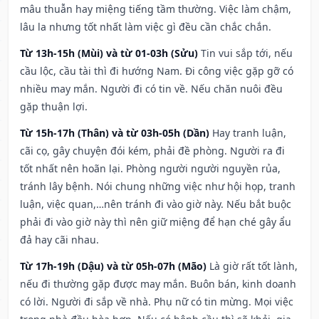
mâu thuẫn hay miệng tiếng tầm thường. Việc làm chậm,
lâu la nhưng tốt nhất làm việc gì đều cần chắc chắn.
Từ 13h-15h (Mùi) và từ 01-03h (Sửu)
Tin vui sắp tới, nếu
cầu lộc, cầu tài thì đi hướng Nam. Đi công việc gặp gỡ có
nhiều may mắn. Người đi có tin về. Nếu chăn nuôi đều
gặp thuận lợi.
Từ 15h-17h (Thân) và từ 03h-05h (Dần)
Hay tranh luận,
cãi cọ, gây chuyện đói kém, phải đề phòng. Người ra đi
tốt nhất nên hoãn lại. Phòng người người nguyền rủa,
tránh lây bệnh. Nói chung những việc như hội họp, tranh
luận, việc quan,…nên tránh đi vào giờ này. Nếu bắt buộc
phải đi vào giờ này thì nên giữ miệng để hạn ché gây ẩu
đả hay cãi nhau.
Từ 17h-19h (Dậu) và từ 05h-07h (Mão)
Là giờ rất tốt lành,
nếu đi thường gặp được may mắn. Buôn bán, kinh doanh
có lời. Người đi sắp về nhà. Phụ nữ có tin mừng. Mọi việc