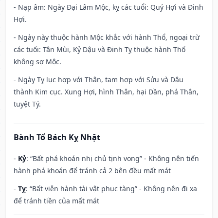
- Nạp âm: Ngày Đại Lâm Mộc, kỵ các tuổi: Quý Hợi và Đinh
Hợi.
- Ngày này thuộc hành Mộc khắc với hành Thổ, ngoại trừ
các tuổi: Tân Mùi, Kỷ Dậu và Đinh Tỵ thuộc hành Thổ
không sợ Mộc.
- Ngày Tỵ lục hợp với Thân, tam hợp với Sửu và Dậu
thành Kim cục. Xung Hợi, hình Thân, hại Dần, phá Thân,
tuyệt Tý.
Bành Tổ Bách Kỵ Nhật
-
Kỷ
: “Bất phá khoán nhị chủ tịnh vong” - Không nên tiến
hành phá khoán để tránh cả 2 bên đều mất mát
-
Tỵ
: “Bất viễn hành tài vật phục tàng” - Không nên đi xa
để tránh tiền của mất mát