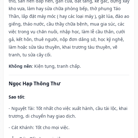
thổ, san nền đắp nền, gắn cửa, đặt táng, kê gác, dựng xây
kho vựa, làm hay sửa chữa phòng bếp, thờ phụng Táo
Thần, lắp đặt máy móc ( hay các loại máy ), gặt lúa, đào ao
giếng, tháo nước, cầu thầy chữa bệnh, mua gia súc, các
việc trong vụ chăn nuôi, nhập học, làm lễ cầu thân, cưới
gả, kết hôn, thuê người, nộp đơn dâng sớ, học kỹ nghệ,
làm hoặc sửa tàu thuyền, khai trương tàu thuyền, vẽ
tranh, tu sửa cây cối.
Không nên
: Kiện tụng, tranh chấp.
Ngọc Hạp Thông Thư
Sao tốt
:
- Nguyệt Tài: Tốt nhất cho việc xuất hành, cầu tài lộc, khai
trương, di chuyển hay giao dịch.
- Cát Khánh: Tốt cho mọi việc.