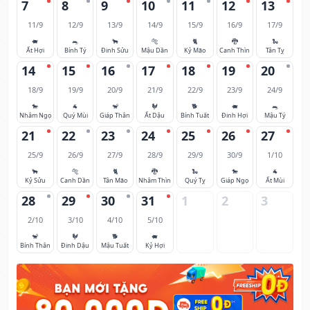
7
8
9
10
11
12
13
11/9
12/9
13/9
14/9
15/9
16/9
17/9
🐖
🐀
🐂
🐅
🐈
🐉
🐍
Ất Hợi
Bính Tý
Đinh Sửu
Mậu Dần
Kỷ Mão
Canh Thìn
Tân Tỵ
14
15
16
17
18
19
20
18/9
19/9
20/9
21/9
22/9
23/9
24/9
🐎
🐐
🐒
🐓
🐕
🐖
🐀
Nhâm Ngọ
Quý Mùi
Giáp Thân
Ất Dậu
Bính Tuất
Đinh Hợi
Mậu Tý
21
22
23
24
25
26
27
25/9
26/9
27/9
28/9
29/9
30/9
1/10
🐂
🐅
🐈
🐉
🐍
🐎
🐐
Kỷ Sửu
Canh Dần
Tân Mão
Nhâm Thìn
Quý Tỵ
Giáp Ngọ
Ất Mùi
28
29
30
31
1
2
3
2/10
3/10
4/10
5/10
🐒
🐓
🐕
🐖
Bính Thân
Đinh Dậu
Mậu Tuất
Kỷ Hợi