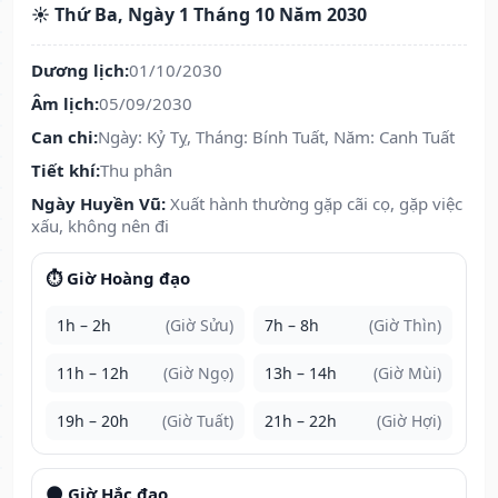
☀️ Thứ Ba, Ngày 1 Tháng 10 Năm 2030
Dương lịch:
01/10/2030
Âm lịch:
05/09/2030
Can chi:
Ngày: Kỷ Tỵ, Tháng: Bính Tuất, Năm: Canh Tuất
Tiết khí:
Thu phân
Ngày Huyền Vũ:
Xuất hành thường gặp cãi cọ, gặp việc
xấu, không nên đi
⏱️ Giờ Hoàng đạo
1h – 2h
(Giờ Sửu)
7h – 8h
(Giờ Thìn)
11h – 12h
(Giờ Ngọ)
13h – 14h
(Giờ Mùi)
19h – 20h
(Giờ Tuất)
21h – 22h
(Giờ Hợi)
🌑 Giờ Hắc đạo