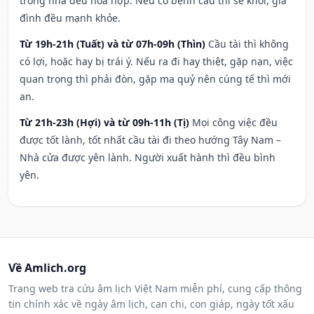
trong nhà đều hòa hợp. Nếu có bệnh cầu thì sẽ khỏi, gia
đình đều mạnh khỏe.
Từ 19h-21h (Tuất) và từ 07h-09h (Thìn)
Cầu tài thì không
có lợi, hoặc hay bị trái ý. Nếu ra đi hay thiệt, gặp nạn, việc
quan trọng thì phải đòn, gặp ma quỷ nên cúng tế thì mới
an.
Từ 21h-23h (Hợi) và từ 09h-11h (Tị)
Mọi công việc đều
được tốt lành, tốt nhất cầu tài đi theo hướng Tây Nam –
Nhà cửa được yên lành. Người xuất hành thì đều bình
yên.
Về Amlich.org
Trang web tra cứu âm lịch Việt Nam miễn phí, cung cấp thông
tin chính xác về ngày âm lịch, can chi, con giáp, ngày tốt xấu