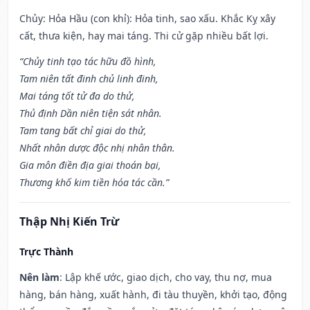
Chủy: Hỏa Hầu (con khỉ): Hỏa tinh, sao xấu. Khắc Kỵ xây
cất, thưa kiện, hay mai táng. Thi cử gặp nhiều bất lợi.
“Chủy tinh tạo tác hữu đồ hình,
Tam niên tất đinh chủ linh đinh,
Mai táng tốt tử đa do thử,
Thủ định Dần niên tiện sát nhân.
Tam tang bất chỉ giai do thử,
Nhất nhân dược độc nhị nhân thân.
Gia môn điền địa giai thoán bại,
Thương khố kim tiền hóa tác cần.”
Thập Nhị Kiến Trừ
Trực Thành
Nên làm
: Lập khế ước, giao dịch, cho vay, thu nợ, mua
hàng, bán hàng, xuất hành, đi tàu thuyền, khởi tạo, động