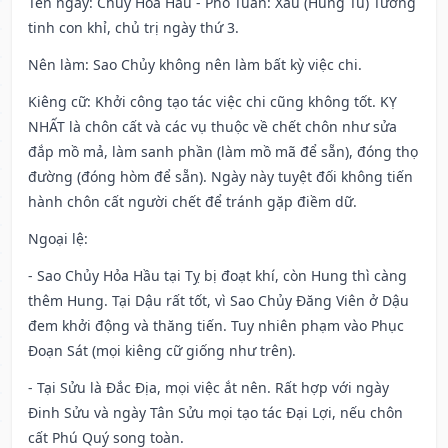
Tên ngày
: Chủy Hỏa Hầu - Phó Tuấn: Xấu (Hung Tú) Tướng
tinh con khỉ, chủ trị ngày thứ 3.
Nên làm
: Sao Chủy không nên làm bất kỳ việc chi.
Kiêng cữ
: Khởi công tạo tác việc chi cũng không tốt. KỴ
NHẤT là chôn cất và các vụ thuộc về chết chôn như sửa
đắp mồ mả, làm sanh phần (làm mồ mã để sẵn), đóng thọ
đường (đóng hòm để sẵn). Ngày này tuyệt đối không tiến
hành chôn cất người chết để tránh gặp điềm dữ.
Ngoại lệ
:
- Sao Chủy Hỏa Hầu tại Tỵ bị đoạt khí, còn Hung thì càng
thêm Hung. Tại Dậu rất tốt, vì Sao Chủy Đăng Viên ở Dậu
đem khởi động và thăng tiến. Tuy nhiên phạm vào Phục
Đoạn Sát (mọi kiêng cữ giống như trên).
- Tại Sửu là Đắc Địa, mọi việc ắt nên. Rất hợp với ngày
Đinh Sửu và ngày Tân Sửu mọi tạo tác Đại Lợi, nếu chôn
cất Phú Quý song toàn.