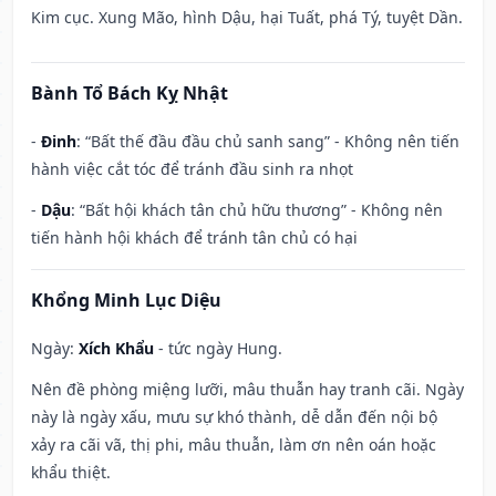
Kim cục. Xung Mão, hình Dậu, hại Tuất, phá Tý, tuyệt Dần.
Bành Tổ Bách Kỵ Nhật
-
Đinh
: “Bất thế đầu đầu chủ sanh sang” - Không nên tiến
hành việc cắt tóc để tránh đầu sinh ra nhọt
-
Dậu
: “Bất hội khách tân chủ hữu thương” - Không nên
tiến hành hội khách để tránh tân chủ có hại
Khổng Minh Lục Diệu
Ngày:
Xích Khẩu
- tức ngày Hung.
Nên đề phòng miệng lưỡi, mâu thuẫn hay tranh cãi. Ngày
này là ngày xấu, mưu sự khó thành, dễ dẫn đến nội bộ
xảy ra cãi vã, thị phi, mâu thuẫn, làm ơn nên oán hoặc
khẩu thiệt.