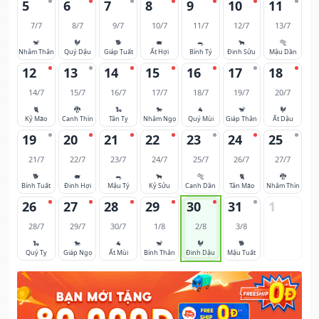
5
6
7
8
9
10
11
7/7
8/7
9/7
10/7
11/7
12/7
13/7
🐒
🐓
🐕
🐖
🐀
🐂
🐅
Nhâm Thân
Quý Dậu
Giáp Tuất
Ất Hợi
Bính Tý
Đinh Sửu
Mậu Dần
12
13
14
15
16
17
18
14/7
15/7
16/7
17/7
18/7
19/7
20/7
🐈
🐉
🐍
🐎
🐐
🐒
🐓
Kỷ Mão
Canh Thìn
Tân Tỵ
Nhâm Ngọ
Quý Mùi
Giáp Thân
Ất Dậu
19
20
21
22
23
24
25
21/7
22/7
23/7
24/7
25/7
26/7
27/7
🐕
🐖
🐀
🐂
🐅
🐈
🐉
Bính Tuất
Đinh Hợi
Mậu Tý
Kỷ Sửu
Canh Dần
Tân Mão
Nhâm Thìn
26
27
28
29
30
31
1
28/7
29/7
30/7
1/8
2/8
3/8
🐍
🐎
🐐
🐒
🐓
🐕
Quý Tỵ
Giáp Ngọ
Ất Mùi
Bính Thân
Đinh Dậu
Mậu Tuất