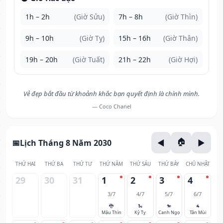
1h – 2h
(Giờ Sửu)
7h – 8h
(Giờ Thìn)
9h – 10h
(Giờ Tỵ)
15h – 16h
(Giờ Thân)
19h – 20h
(Giờ Tuất)
21h – 22h
(Giờ Hợi)
Vẻ đẹp bắt đầu từ khoảnh khắc bạn quyết định là chính mình.
— Coco Chanel
Lịch Tháng 8 Năm 2030
THỨ HAI
THỨ BA
THỨ TƯ
THỨ NĂM
THỨ SÁU
THỨ BẢY
CHỦ NHẬT
29
30
31
1
2
3
4
3/7
4/7
5/7
6/7
🐉
🐍
🐎
🐐
Mậu Thìn
Kỷ Tỵ
Canh Ngọ
Tân Mùi