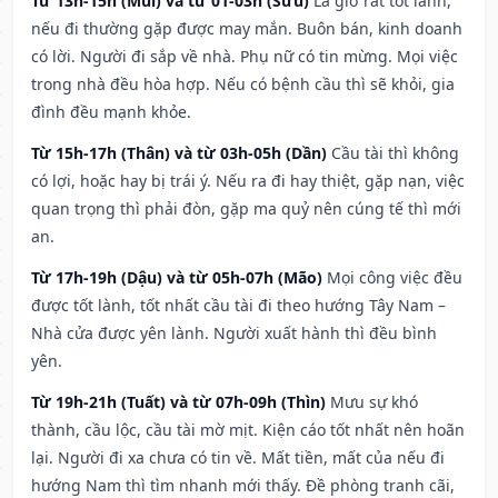
Từ 13h-15h (Mùi) và từ 01-03h (Sửu)
Là giờ rất tốt lành,
nếu đi thường gặp được may mắn. Buôn bán, kinh doanh
có lời. Người đi sắp về nhà. Phụ nữ có tin mừng. Mọi việc
trong nhà đều hòa hợp. Nếu có bệnh cầu thì sẽ khỏi, gia
đình đều mạnh khỏe.
Từ 15h-17h (Thân) và từ 03h-05h (Dần)
Cầu tài thì không
có lợi, hoặc hay bị trái ý. Nếu ra đi hay thiệt, gặp nạn, việc
quan trọng thì phải đòn, gặp ma quỷ nên cúng tế thì mới
an.
Từ 17h-19h (Dậu) và từ 05h-07h (Mão)
Mọi công việc đều
được tốt lành, tốt nhất cầu tài đi theo hướng Tây Nam –
Nhà cửa được yên lành. Người xuất hành thì đều bình
yên.
Từ 19h-21h (Tuất) và từ 07h-09h (Thìn)
Mưu sự khó
thành, cầu lộc, cầu tài mờ mịt. Kiện cáo tốt nhất nên hoãn
lại. Người đi xa chưa có tin về. Mất tiền, mất của nếu đi
hướng Nam thì tìm nhanh mới thấy. Đề phòng tranh cãi,