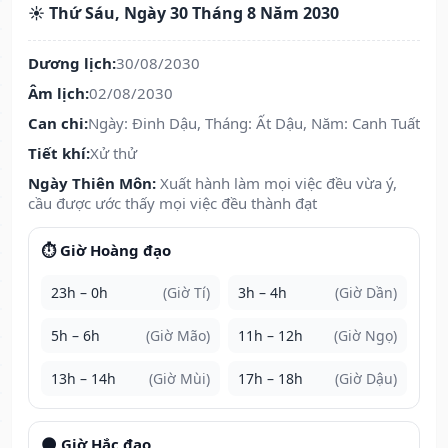
☀️ Thứ Sáu, Ngày 30 Tháng 8 Năm 2030
Dương lịch:
30/08/2030
Âm lịch:
02/08/2030
Can chi:
Ngày: Đinh Dậu, Tháng: Ất Dậu, Năm: Canh Tuất
Tiết khí:
Xử thử
Ngày Thiên Môn:
Xuất hành làm mọi việc đều vừa ý,
cầu được ước thấy mọi việc đều thành đạt
⏱️ Giờ Hoàng đạo
23h – 0h
(Giờ Tí)
3h – 4h
(Giờ Dần)
5h – 6h
(Giờ Mão)
11h – 12h
(Giờ Ngọ)
13h – 14h
(Giờ Mùi)
17h – 18h
(Giờ Dậu)
🌑 Giờ Hắc đạo