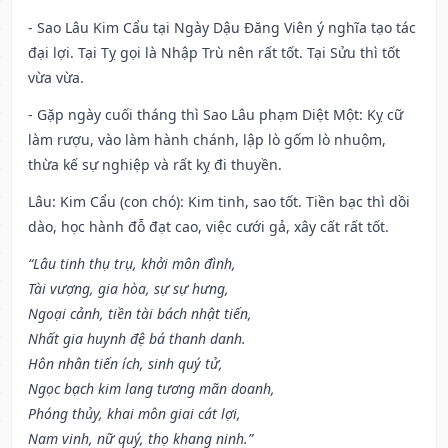
- Sao Lâu Kim Cẩu tại Ngày Dậu Đăng Viên ý nghĩa tạo tác
đại lợi. Tại Tỵ gọi là Nhập Trù nên rất tốt. Tại Sửu thì tốt
vừa vừa.
- Gặp ngày cuối tháng thì Sao Lâu phạm Diệt Một: Kỵ cữ
làm rượu, vào làm hành chánh, lập lò gốm lò nhuộm,
thừa kế sự nghiệp và rất kỵ đi thuyền.
Lâu: Kim Cẩu (con chó): Kim tinh, sao tốt. Tiền bạc thì dồi
dào, học hành đỗ đạt cao, việc cưới gả, xây cất rất tốt.
“Lâu tinh thụ trụ, khởi môn đình,
Tài vượng, gia hòa, sự sự hưng,
Ngoại cảnh, tiền tài bách nhật tiến,
Nhất gia huynh đệ bá thanh danh.
Hôn nhân tiến ích, sinh quý tử,
Ngọc bạch kim lang tương mãn doanh,
Phóng thủy, khai môn giai cát lợi,
Nam vinh, nữ quý, thọ khang ninh.”