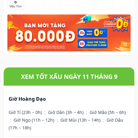
🐉
Mậu Thìn
XEM TỐT XẤU NGÀY 11 THÁNG 9
Giờ Hoàng Đạo
Giờ Tí (23h – 0h)
;
Giờ Dần (3h – 4h)
;
Giờ Mão (5h – 6h)
;
Giờ Ngọ (11h – 12h)
;
Giờ Mùi (13h – 14h)
;
Giờ Dậu
(17h – 18h)