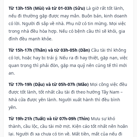
Từ 13h-15h (Mùi) và từ 01-03h (Sửu)
Là giờ rất tốt lành,
nếu đi thường gặp được may mắn. Buôn bán, kinh doanh
có lời. Người đi sắp về nhà. Phụ nữ có tin mừng. Mọi việc
trong nhà đều hòa hợp. Nếu có bệnh cầu thì sẽ khỏi, gia
đình đều mạnh khỏe.
Từ 15h-17h (Thân) và từ 03h-05h (Dần)
Cầu tài thì không
có lợi, hoặc hay bị trái ý. Nếu ra đi hay thiệt, gặp nạn, việc
quan trọng thì phải đòn, gặp ma quỷ nên cúng tế thì mới
an.
Từ 17h-19h (Dậu) và từ 05h-07h (Mão)
Mọi công việc đều
được tốt lành, tốt nhất cầu tài đi theo hướng Tây Nam –
Nhà cửa được yên lành. Người xuất hành thì đều bình
yên.
Từ 19h-21h (Tuất) và từ 07h-09h (Thìn)
Mưu sự khó
thành, cầu lộc, cầu tài mờ mịt. Kiện cáo tốt nhất nên hoãn
lại. Người đi xa chưa có tin về. Mất tiền, mất của nếu đi