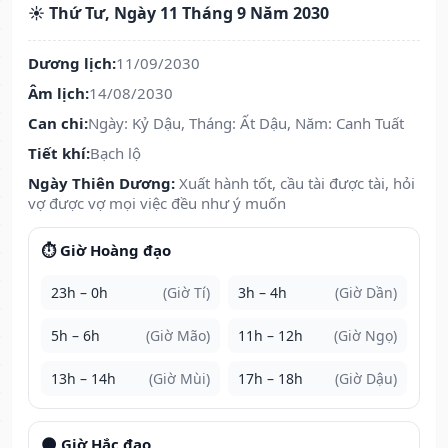
☀️ Thứ Tư, Ngày 11 Tháng 9 Năm 2030
Dương lịch:
11/09/2030
Âm lịch:
14/08/2030
Can chi:
Ngày: Kỷ Dậu, Tháng: Ất Dậu, Năm: Canh Tuất
Tiết khí:
Bạch lộ
Ngày Thiên Dương:
Xuất hành tốt, cầu tài được tài, hỏi
vợ được vợ mọi việc đều như ý muốn
⏱️ Giờ Hoàng đạo
23h – 0h
(Giờ Tí)
3h – 4h
(Giờ Dần)
5h – 6h
(Giờ Mão)
11h – 12h
(Giờ Ngọ)
13h – 14h
(Giờ Mùi)
17h – 18h
(Giờ Dậu)
🌑 Giờ Hắc đạo