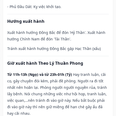
- Phủ Đầu Dát: Kỵ việc khởi tạo.
Hướng xuất hành
Xuất hành hướng Đông Bắc để đón 'Hỷ Thần'. Xuất hành
hướng Chính Nam để đón 'Tài Thần'.
Tránh xuất hành hướng Đông Bắc gặp Hạc Thần (xấu)
Giờ xuất hành Theo Lý Thuần Phong
Từ 11h-13h (Ngọ) và từ 23h-01h (Tý)
Hay tranh luận, cãi
cọ, gây chuyện đói kém, phải đề phòng. Người ra đi tốt
nhất nên hoãn lại. Phòng người người nguyền rủa, tránh
lây bệnh. Nói chung những việc như hội họp, tranh luận,
việc quan,…nên tránh đi vào giờ này. Nếu bắt buộc phải
đi vào giờ này thì nên giữ miệng để hạn ché gây ẩu đả
hay cãi nhau.