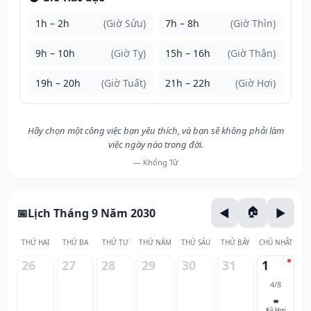
1h – 2h
(Giờ Sửu)
7h – 8h
(Giờ Thìn)
9h – 10h
(Giờ Tỵ)
15h – 16h
(Giờ Thân)
19h – 20h
(Giờ Tuất)
21h – 22h
(Giờ Hợi)
Hãy chọn một công việc bạn yêu thích, và bạn sẽ không phải làm
việc ngày nào trong đời.
— Khổng Tử
Lịch Tháng 9 Năm 2030
THỨ HAI
THỨ BA
THỨ TƯ
THỨ NĂM
THỨ SÁU
THỨ BẢY
CHỦ NHẬT
26
27
28
29
30
31
1
4/8
🐖
Kỷ Hợi