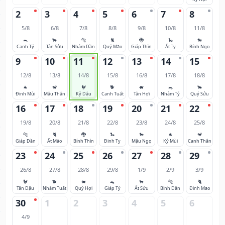
2
3
4
5
6
7
8
5/8
6/8
7/8
8/8
9/8
10/8
11/8
🐀
🐂
🐅
🐈
🐉
🐍
🐎
Canh Tý
Tân Sửu
Nhâm Dần
Quý Mão
Giáp Thìn
Ất Tỵ
Bính Ngọ
9
10
11
12
13
14
15
12/8
13/8
14/8
15/8
16/8
17/8
18/8
🐐
🐒
🐓
🐕
🐖
🐀
🐂
Đinh Mùi
Mậu Thân
Kỷ Dậu
Canh Tuất
Tân Hợi
Nhâm Tý
Quý Sửu
16
17
18
19
20
21
22
19/8
20/8
21/8
22/8
23/8
24/8
25/8
🐅
🐈
🐉
🐍
🐎
🐐
🐒
Giáp Dần
Ất Mão
Bính Thìn
Đinh Tỵ
Mậu Ngọ
Kỷ Mùi
Canh Thân
23
24
25
26
27
28
29
26/8
27/8
28/8
29/8
1/9
2/9
3/9
🐓
🐕
🐖
🐀
🐂
🐅
🐈
Tân Dậu
Nhâm Tuất
Quý Hợi
Giáp Tý
Ất Sửu
Bính Dần
Đinh Mão
30
1
2
3
4
5
6
4/9