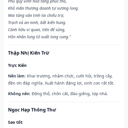
Phú quý vinh hoa tăng phúc thọ,
Khố mãn thương doanh tự xương long.
Mai táng văn tinh lai chiếu trợ,
Trạch xá an ninh, bất kiến hung.
Cánh hữu vi quan, tiên đế sủng,
Hôn nhân long tử xuất long cung.”
Thập Nhị Kiến Trừ
Trực Kiến
Nên làm
: Khai trương, nhậm chức, cưới hỏi, trồng cây,
đền ơn đáp nghĩa. Xuất hành đặng lợi, sinh con rất tốt.
Không nên
: Động thổ, chôn cất, đào giếng, lợp nhà.
Ngọc Hạp Thông Thư
Sao tốt
: