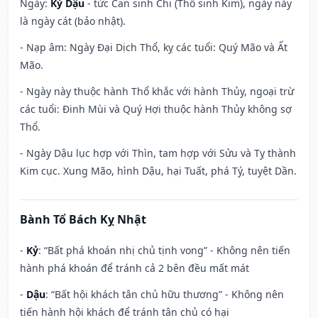
Ngày:
Kỷ Dậu
- tức Can sinh Chi (Thổ sinh Kim), ngày này
là ngày cát (bảo nhật).
- Nạp âm: Ngày Đại Dịch Thổ, kỵ các tuổi: Quý Mão và Ất
Mão.
- Ngày này thuộc hành Thổ khắc với hành Thủy, ngoại trừ
các tuổi: Đinh Mùi và Quý Hợi thuộc hành Thủy không sợ
Thổ.
- Ngày Dậu lục hợp với Thìn, tam hợp với Sửu và Tỵ thành
Kim cục. Xung Mão, hình Dậu, hại Tuất, phá Tý, tuyệt Dần.
Bành Tổ Bách Kỵ Nhật
-
Kỷ
: “Bất phá khoán nhị chủ tịnh vong” - Không nên tiến
hành phá khoán để tránh cả 2 bên đều mất mát
-
Dậu
: “Bất hội khách tân chủ hữu thương” - Không nên
tiến hành hội khách để tránh tân chủ có hại