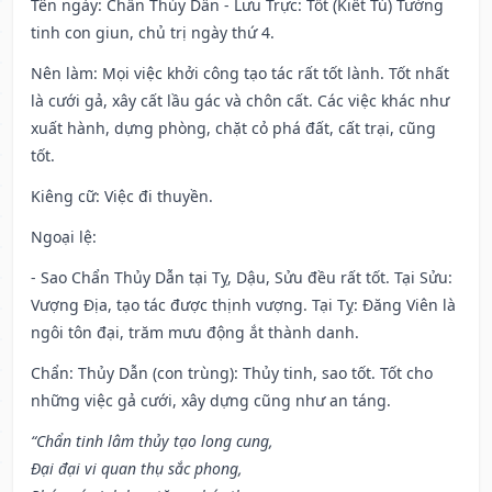
Tên ngày
: Chẩn Thủy Dẫn - Lưu Trực: Tốt (Kiết Tú) Tướng
tinh con giun, chủ trị ngày thứ 4.
Nên làm
: Mọi việc khởi công tạo tác rất tốt lành. Tốt nhất
là cưới gả, xây cất lầu gác và chôn cất. Các việc khác như
xuất hành, dựng phòng, chặt cỏ phá đất, cất trại, cũng
tốt.
Kiêng cữ
: Việc đi thuyền.
Ngoại lệ
:
- Sao Chẩn Thủy Dẫn tại Tỵ, Dậu, Sửu đều rất tốt. Tại Sửu:
Vượng Địa, tạo tác được thịnh vượng. Tại Tỵ: Đăng Viên là
ngôi tôn đại, trăm mưu động ắt thành danh.
Chẩn: Thủy Dẫn (con trùng): Thủy tinh, sao tốt. Tốt cho
những việc gả cưới, xây dựng cũng như an táng.
“Chẩn tinh lâm thủy tạo long cung,
Đại đại vi quan thụ sắc phong,