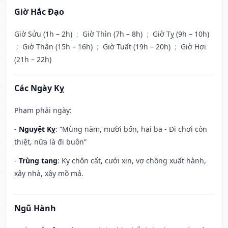
Giờ Hắc Đạo
Giờ Sửu (1h – 2h)
;
Giờ Thìn (7h – 8h)
;
Giờ Tỵ (9h – 10h)
;
Giờ Thân (15h – 16h)
;
Giờ Tuất (19h – 20h)
;
Giờ Hợi
(21h – 22h)
Các Ngày Kỵ
Phạm phải ngày:
-
Nguyệt Kỵ
: “Mùng năm, mười bốn, hai ba - Đi chơi còn
thiệt, nữa là đi buôn”
-
Trùng tang
: Kỵ chôn cất, cưới xin, vợ chồng xuất hành,
xây nhà, xây mồ mả.
Ngũ Hành