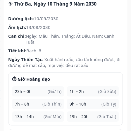
☀️ Thứ Ba, Ngày 10 Tháng 9 Năm 2030
Dương lịch:
10/09/2030
Âm lịch:
13/08/2030
Can chi:
Ngày: Mậu Thân, Tháng: Ất Dậu, Năm: Canh
Tuất
Tiết khí:
Bạch lộ
Ngày Thiên Tặc:
Xuất hành xấu, cầu tài không được, đi
đường dễ mất cắp, mọi việc đều rất xấu
⏱️ Giờ Hoàng đạo
23h – 0h
(Giờ Tí)
1h – 2h
(Giờ Sửu)
7h – 8h
(Giờ Thìn)
9h – 10h
(Giờ Tỵ)
13h – 14h
(Giờ Mùi)
19h – 20h
(Giờ Tuất)