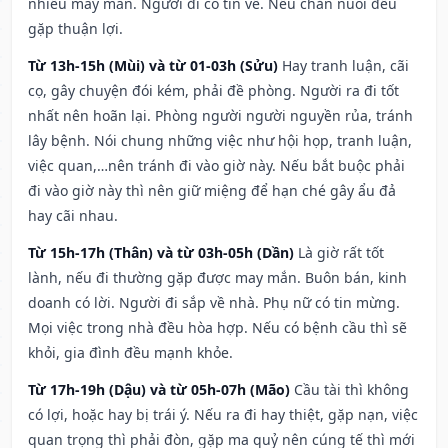
nhiều may mắn. Người đi có tin về. Nếu chăn nuôi đều
gặp thuận lợi.
Từ 13h-15h (Mùi) và từ 01-03h (Sửu)
Hay tranh luận, cãi
cọ, gây chuyện đói kém, phải đề phòng. Người ra đi tốt
nhất nên hoãn lại. Phòng người người nguyền rủa, tránh
lây bệnh. Nói chung những việc như hội họp, tranh luận,
việc quan,…nên tránh đi vào giờ này. Nếu bắt buộc phải
đi vào giờ này thì nên giữ miệng để hạn ché gây ẩu đả
hay cãi nhau.
Từ 15h-17h (Thân) và từ 03h-05h (Dần)
Là giờ rất tốt
lành, nếu đi thường gặp được may mắn. Buôn bán, kinh
doanh có lời. Người đi sắp về nhà. Phụ nữ có tin mừng.
Mọi việc trong nhà đều hòa hợp. Nếu có bệnh cầu thì sẽ
khỏi, gia đình đều mạnh khỏe.
Từ 17h-19h (Dậu) và từ 05h-07h (Mão)
Cầu tài thì không
có lợi, hoặc hay bị trái ý. Nếu ra đi hay thiệt, gặp nạn, việc
quan trọng thì phải đòn, gặp ma quỷ nên cúng tế thì mới