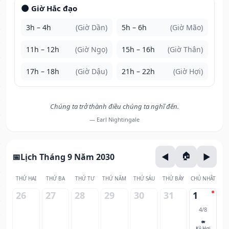
🌑 Giờ Hắc đạo
3h – 4h
(Giờ Dần)
5h – 6h
(Giờ Mão)
11h – 12h
(Giờ Ngọ)
15h – 16h
(Giờ Thân)
17h – 18h
(Giờ Dậu)
21h – 22h
(Giờ Hợi)
Chúng ta trở thành điều chúng ta nghĩ đến.
— Earl Nightingale
Lịch Tháng 9 Năm 2030
THỨ HAI
THỨ BA
THỨ TƯ
THỨ NĂM
THỨ SÁU
THỨ BẢY
CHỦ NHẬT
26
27
28
29
30
31
1
4/8
🐖
Kỷ Hợi