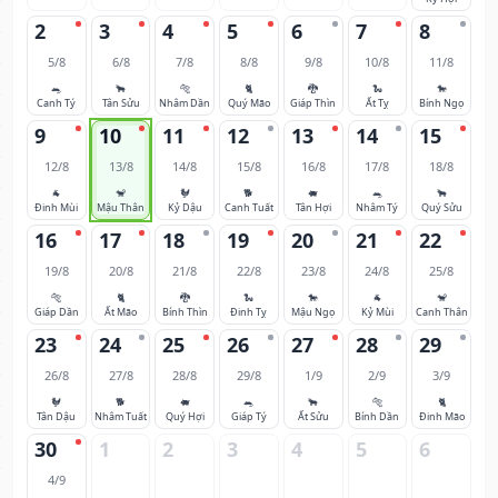
2
3
4
5
6
7
8
5/8
6/8
7/8
8/8
9/8
10/8
11/8
🐀
🐂
🐅
🐈
🐉
🐍
🐎
Canh Tý
Tân Sửu
Nhâm Dần
Quý Mão
Giáp Thìn
Ất Tỵ
Bính Ngọ
9
10
11
12
13
14
15
12/8
13/8
14/8
15/8
16/8
17/8
18/8
🐐
🐒
🐓
🐕
🐖
🐀
🐂
Đinh Mùi
Mậu Thân
Kỷ Dậu
Canh Tuất
Tân Hợi
Nhâm Tý
Quý Sửu
16
17
18
19
20
21
22
19/8
20/8
21/8
22/8
23/8
24/8
25/8
🐅
🐈
🐉
🐍
🐎
🐐
🐒
Giáp Dần
Ất Mão
Bính Thìn
Đinh Tỵ
Mậu Ngọ
Kỷ Mùi
Canh Thân
23
24
25
26
27
28
29
26/8
27/8
28/8
29/8
1/9
2/9
3/9
🐓
🐕
🐖
🐀
🐂
🐅
🐈
Tân Dậu
Nhâm Tuất
Quý Hợi
Giáp Tý
Ất Sửu
Bính Dần
Đinh Mão
30
1
2
3
4
5
6
4/9