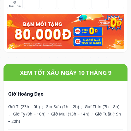
🐉
Mậu Thìn
XEM TỐT XẤU NGÀY 10 THÁNG 9
Giờ Hoàng Đạo
Giờ Tí (23h – 0h)
;
Giờ Sửu (1h – 2h)
;
Giờ Thìn (7h – 8h)
;
Giờ Tỵ (9h – 10h)
;
Giờ Mùi (13h – 14h)
;
Giờ Tuất (19h
– 20h)