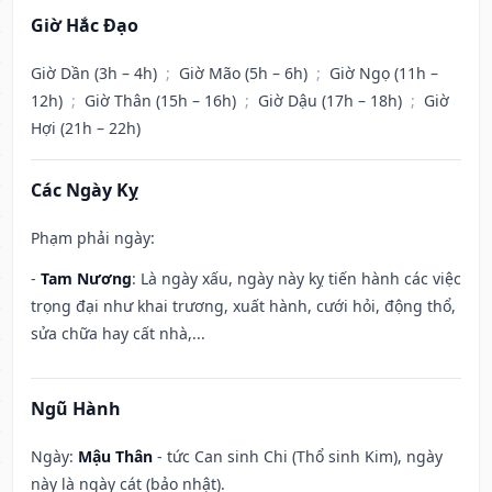
Giờ Hắc Đạo
Giờ Dần (3h – 4h)
;
Giờ Mão (5h – 6h)
;
Giờ Ngọ (11h –
12h)
;
Giờ Thân (15h – 16h)
;
Giờ Dậu (17h – 18h)
;
Giờ
Hợi (21h – 22h)
Các Ngày Kỵ
Phạm phải ngày:
-
Tam Nương
: Là ngày xấu, ngày này kỵ tiến hành các việc
trọng đại như khai trương, xuất hành, cưới hỏi, động thổ,
sửa chữa hay cất nhà,...
Ngũ Hành
Ngày:
Mậu Thân
- tức Can sinh Chi (Thổ sinh Kim), ngày
này là ngày cát (bảo nhật).