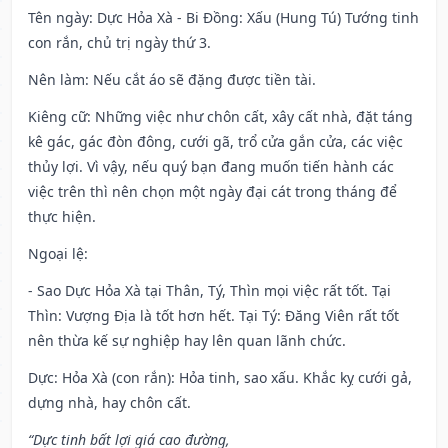
Tên ngày
: Dực Hỏa Xà - Bi Đồng: Xấu (Hung Tú) Tướng tinh
con rắn, chủ trị ngày thứ 3.
Nên làm
: Nếu cắt áo sẽ đặng được tiền tài.
Kiêng cữ
: Những việc như chôn cất, xây cất nhà, đặt táng
kê gác, gác đòn đông, cưới gã, trổ cửa gắn cửa, các việc
thủy lợi. Vì vậy, nếu quý bạn đang muốn tiến hành các
việc trên thì nên chọn một ngày đại cát trong tháng để
thực hiện.
Ngoại lệ
:
- Sao Dực Hỏa Xà tại Thân, Tý, Thìn mọi việc rất tốt. Tại
Thìn: Vượng Địa là tốt hơn hết. Tại Tý: Đăng Viên rất tốt
nên thừa kế sự nghiệp hay lên quan lãnh chức.
Dực: Hỏa Xà (con rắn): Hỏa tinh, sao xấu. Khắc kỵ cưới gả,
dựng nhà, hay chôn cất.
“Dực tinh bất lợi giá cao đường,