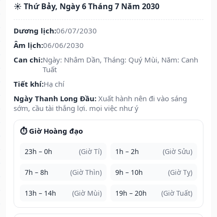
☀️ Thứ Bảy, Ngày 6 Tháng 7 Năm 2030
Dương lịch:
06/07/2030
Âm lịch:
06/06/2030
Can chi:
Ngày: Nhâm Dần, Tháng: Quý Mùi, Năm: Canh
Tuất
Tiết khí:
Hạ chí
Ngày Thanh Long Đầu:
Xuất hành nên đi vào sáng
sớm, cầu tài thắng lợi. mọi việc như ý
⏱️ Giờ Hoàng đạo
23h – 0h
(Giờ Tí)
1h – 2h
(Giờ Sửu)
7h – 8h
(Giờ Thìn)
9h – 10h
(Giờ Tỵ)
13h – 14h
(Giờ Mùi)
19h – 20h
(Giờ Tuất)