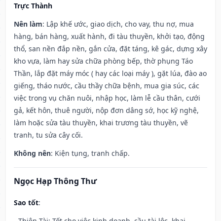
Trực Thành
Nên làm
: Lập khế ước, giao dịch, cho vay, thu nợ, mua
hàng, bán hàng, xuất hành, đi tàu thuyền, khởi tạo, động
thổ, san nền đắp nền, gắn cửa, đặt táng, kê gác, dựng xây
kho vựa, làm hay sửa chữa phòng bếp, thờ phụng Táo
Thần, lắp đặt máy móc ( hay các loại máy ), gặt lúa, đào ao
giếng, tháo nước, cầu thầy chữa bệnh, mua gia súc, các
việc trong vụ chăn nuôi, nhập học, làm lễ cầu thân, cưới
gả, kết hôn, thuê người, nộp đơn dâng sớ, học kỹ nghệ,
làm hoặc sửa tàu thuyền, khai trương tàu thuyền, vẽ
tranh, tu sửa cây cối.
Không nên
: Kiện tụng, tranh chấp.
Ngọc Hạp Thông Thư
Sao tốt
:
- Thiên Tài: Tốt cho việc kinh doanh, cầu tài lộc, khai