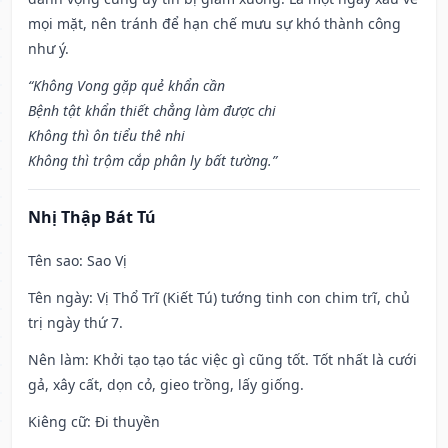
mọi mặt, nên tránh để hạn chế mưu sự khó thành công
như ý.
“Không Vong gặp quẻ khẩn cần
Bệnh tật khẩn thiết chẳng làm được chi
Không thì ôn tiểu thê nhi
Không thì trộm cắp phân ly bất tường.”
Nhị Thập Bát Tú
Tên sao
: Sao Vị
Tên ngày
: Vị Thổ Trĩ (Kiết Tú) tướng tinh con chim trĩ, chủ
trị ngày thứ 7.
Nên làm
: Khởi tạo tạo tác việc gì cũng tốt. Tốt nhất là cưới
gả, xây cất, dọn cỏ, gieo trồng, lấy giống.
Kiêng cữ
: Đi thuyền