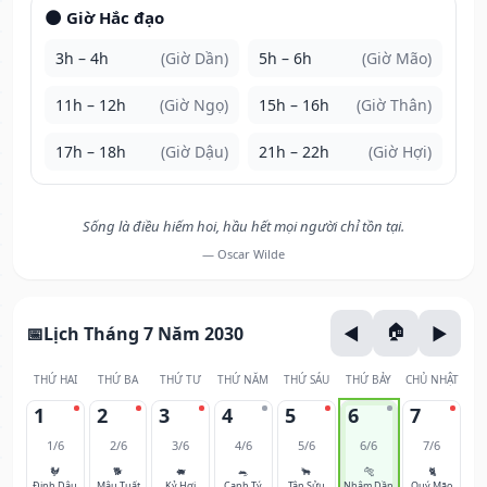
🌑 Giờ Hắc đạo
3h – 4h
(Giờ Dần)
5h – 6h
(Giờ Mão)
11h – 12h
(Giờ Ngọ)
15h – 16h
(Giờ Thân)
17h – 18h
(Giờ Dậu)
21h – 22h
(Giờ Hợi)
Sống là điều hiếm hoi, hầu hết mọi người chỉ tồn tại.
— Oscar Wilde
Lịch Tháng 7 Năm 2030
THỨ HAI
THỨ BA
THỨ TƯ
THỨ NĂM
THỨ SÁU
THỨ BẢY
CHỦ NHẬT
1
2
3
4
5
6
7
1/6
2/6
3/6
4/6
5/6
6/6
7/6
🐓
🐕
🐖
🐀
🐂
🐅
🐈
Đinh Dậu
Mậu Tuất
Kỷ Hợi
Canh Tý
Tân Sửu
Nhâm Dần
Quý Mão