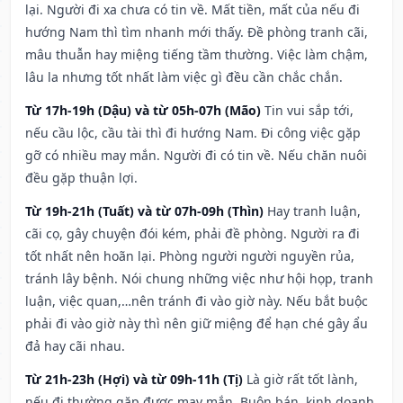
lại. Người đi xa chưa có tin về. Mất tiền, mất của nếu đi
hướng Nam thì tìm nhanh mới thấy. Đề phòng tranh cãi,
mâu thuẫn hay miệng tiếng tầm thường. Việc làm chậm,
lâu la nhưng tốt nhất làm việc gì đều cần chắc chắn.
Từ 17h-19h (Dậu) và từ 05h-07h (Mão)
Tin vui sắp tới,
nếu cầu lộc, cầu tài thì đi hướng Nam. Đi công việc gặp
gỡ có nhiều may mắn. Người đi có tin về. Nếu chăn nuôi
đều gặp thuận lợi.
Từ 19h-21h (Tuất) và từ 07h-09h (Thìn)
Hay tranh luận,
cãi cọ, gây chuyện đói kém, phải đề phòng. Người ra đi
tốt nhất nên hoãn lại. Phòng người người nguyền rủa,
tránh lây bệnh. Nói chung những việc như hội họp, tranh
luận, việc quan,…nên tránh đi vào giờ này. Nếu bắt buộc
phải đi vào giờ này thì nên giữ miệng để hạn ché gây ẩu
đả hay cãi nhau.
Từ 21h-23h (Hợi) và từ 09h-11h (Tị)
Là giờ rất tốt lành,
nếu đi thường gặp được may mắn. Buôn bán, kinh doanh