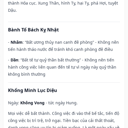
thành Hỏa cục. Xung Thân, hình Tỵ, hại Tỵ, phá Hợi, tuyệt
Dậu.
Bành Tổ Bách Kỵ Nhật
-
Nhâm
: “Bất ương thủy nan canh đê phòng” - Không nên
tiến hành tháo nước để tránh khó canh phòng đê điều
-
Dần
: “Bất tế tự quỷ thần bất thường” - Không nên tiến
hành công việc liên quan đến tế tự vì ngày này quỷ thần
không bình thường
Khổng Minh Lục Diệu
Ngày:
Không Vong
- tức ngày Hung.
Mọi việc dễ bất thành. Công việc đi vào thế bế tắc, tiến độ
công việc bị trì trệ, trở ngại. Tiền bạc của cải thất thoát,
danh vọng cũng uy tín bị giảm xuống. Là một ngày xấu về