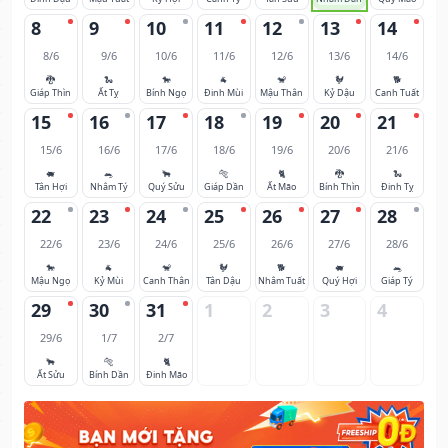
8
9
10
11
12
13
14
8/6
9/6
10/6
11/6
12/6
13/6
14/6
🐉
🐍
🐎
🐐
🐒
🐓
🐕
Giáp Thìn
Ất Tỵ
Bính Ngọ
Đinh Mùi
Mậu Thân
Kỷ Dậu
Canh Tuất
15
16
17
18
19
20
21
15/6
16/6
17/6
18/6
19/6
20/6
21/6
🐖
🐀
🐂
🐅
🐈
🐉
🐍
Tân Hợi
Nhâm Tý
Quý Sửu
Giáp Dần
Ất Mão
Bính Thìn
Đinh Tỵ
22
23
24
25
26
27
28
22/6
23/6
24/6
25/6
26/6
27/6
28/6
🐎
🐐
🐒
🐓
🐕
🐖
🐀
Mậu Ngọ
Kỷ Mùi
Canh Thân
Tân Dậu
Nhâm Tuất
Quý Hợi
Giáp Tý
29
30
31
1
2
3
4
29/6
1/7
2/7
🐂
🐅
🐈
Ất Sửu
Bính Dần
Đinh Mão