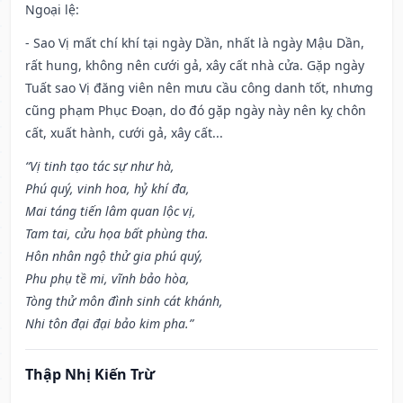
Ngoại lệ
:
- Sao Vị mất chí khí tại ngày Dần, nhất là ngày Mậu Dần,
rất hung, không nên cưới gả, xây cất nhà cửa. Gặp ngày
Tuất sao Vị đăng viên nên mưu cầu công danh tốt, nhưng
cũng phạm Phục Đoạn, do đó gặp ngày này nên kỵ chôn
cất, xuất hành, cưới gả, xây cất...
“Vị tinh tạo tác sự như hà,
Phú quý, vinh hoa, hỷ khí đa,
Mai táng tiến lâm quan lộc vị,
Tam tai, cửu họa bất phùng tha.
Hôn nhân ngộ thử gia phú quý,
Phu phụ tề mi, vĩnh bảo hòa,
Tòng thử môn đình sinh cát khánh,
Nhi tôn đại đại bảo kim pha.”
Thập Nhị Kiến Trừ