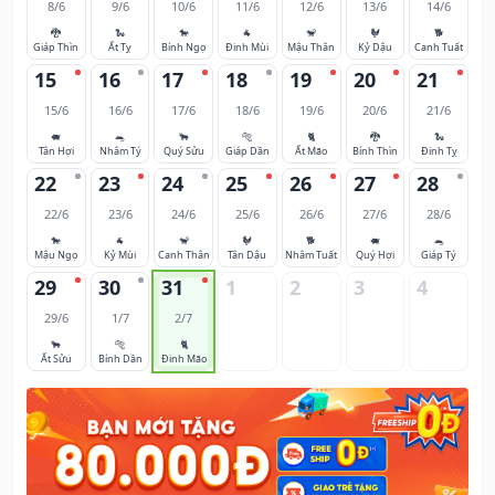
8/6
9/6
10/6
11/6
12/6
13/6
14/6
🐉
🐍
🐎
🐐
🐒
🐓
🐕
Giáp Thìn
Ất Tỵ
Bính Ngọ
Đinh Mùi
Mậu Thân
Kỷ Dậu
Canh Tuất
15
16
17
18
19
20
21
15/6
16/6
17/6
18/6
19/6
20/6
21/6
🐖
🐀
🐂
🐅
🐈
🐉
🐍
Tân Hợi
Nhâm Tý
Quý Sửu
Giáp Dần
Ất Mão
Bính Thìn
Đinh Tỵ
22
23
24
25
26
27
28
22/6
23/6
24/6
25/6
26/6
27/6
28/6
🐎
🐐
🐒
🐓
🐕
🐖
🐀
Mậu Ngọ
Kỷ Mùi
Canh Thân
Tân Dậu
Nhâm Tuất
Quý Hợi
Giáp Tý
29
30
31
1
2
3
4
29/6
1/7
2/7
🐂
🐅
🐈
Ất Sửu
Bính Dần
Đinh Mão