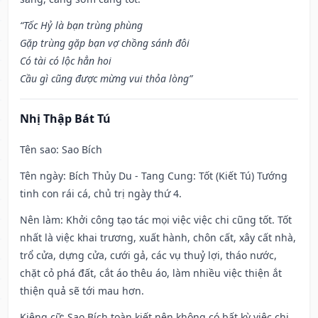
“Tốc Hỷ là bạn trùng phùng
Gặp trùng gặp bạn vợ chồng sánh đôi
Có tài có lộc hẳn hoi
Cầu gì cũng được mừng vui thỏa lòng”
Nhị Thập Bát Tú
Tên sao
: Sao Bích
Tên ngày
: Bích Thủy Du - Tang Cung: Tốt (Kiết Tú) Tướng
tinh con rái cá, chủ trị ngày thứ 4.
Nên làm
: Khởi công tạo tác mọi việc việc chi cũng tốt. Tốt
nhất là việc khai trương, xuất hành, chôn cất, xây cất nhà,
trổ cửa, dựng cửa, cưới gả, các vụ thuỷ lợi, tháo nước,
chặt cỏ phá đất, cắt áo thêu áo, làm nhiều việc thiện ắt
thiện quả sẽ tới mau hơn.
Kiêng cữ
: Sao Bích toàn kiết nên không có bất kỳ việc chi