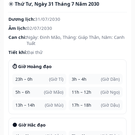
☀️ Thứ Tư, Ngày 31 Tháng 7 Năm 2030
Dương lịch:
31/07/2030
Âm lịch:
02/07/2030
Can chi:
Ngày: Đinh Mão, Tháng: Giáp Thân, Năm: Canh
Tuất
Tiết khí:
Đại thử
⏱️ Giờ Hoàng đạo
23h – 0h
(Giờ Tí)
3h – 4h
(Giờ Dần)
5h – 6h
(Giờ Mão)
11h – 12h
(Giờ Ngọ)
13h – 14h
(Giờ Mùi)
17h – 18h
(Giờ Dậu)
🌑 Giờ Hắc đạo