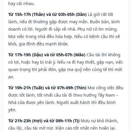
hay cãi nhau.
Từ 15h-17h (Thân) và từ 03h-05h (Dần)
Là giờ rất tốt
lành, nếu đi thường gặp được may mắn. Buôn bán, kinh
doanh có lời. Người đi sắp về nhà. Phụ nữ có tin mừng.
Mọi việc trong nhà đều hòa hợp. Nếu có bệnh cầu thì sẽ
khỏi, gia đình đều mạnh khỏe.
Từ 17h-19h (Dậu) và từ 05h-07h (Mão)
Cầu tài thì không
có lợi, hoặc hay bị trái ý. Nếu ra đi hay thiệt, gặp nạn, việc
quan trọng thì phải đòn, gặp ma quỷ nên cúng tế thì mới
an.
Từ 19h-21h (Tuất) và từ 07h-09h (Thìn)
Mọi công việc đều
được tốt lành, tốt nhất cầu tài đi theo hướng Tây Nam –
Nhà cửa được yên lành. Người xuất hành thì đều bình
yên.
Từ 21h-23h (Hợi) và từ 09h-11h (Tị)
Mưu sự khó thành,
cầu lộc, cầu tài mờ mịt. Kiện cáo tốt nhất nên hoãn lại.