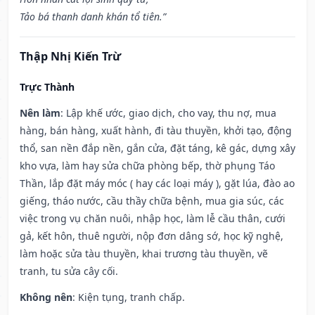
Tảo bá thanh danh khán tổ tiên.”
Thập Nhị Kiến Trừ
Trực Thành
Nên làm
: Lập khế ước, giao dịch, cho vay, thu nợ, mua
hàng, bán hàng, xuất hành, đi tàu thuyền, khởi tạo, động
thổ, san nền đắp nền, gắn cửa, đặt táng, kê gác, dựng xây
kho vựa, làm hay sửa chữa phòng bếp, thờ phụng Táo
Thần, lắp đặt máy móc ( hay các loại máy ), gặt lúa, đào ao
giếng, tháo nước, cầu thầy chữa bệnh, mua gia súc, các
việc trong vụ chăn nuôi, nhập học, làm lễ cầu thân, cưới
gả, kết hôn, thuê người, nộp đơn dâng sớ, học kỹ nghệ,
làm hoặc sửa tàu thuyền, khai trương tàu thuyền, vẽ
tranh, tu sửa cây cối.
Không nên
: Kiện tụng, tranh chấp.