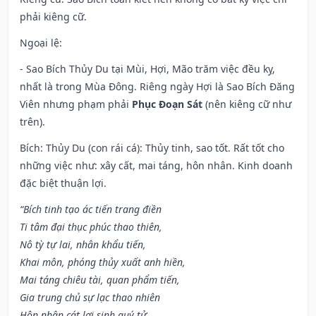
phải kiêng cữ.
Ngoại lệ
:
- Sao Bích Thủy Du tại Mùi, Hợi, Mão trăm việc đều kỵ,
nhất là trong Mùa Đông. Riêng ngày Hợi là Sao Bích Đăng
Viên nhưng phạm phải
Phục Đoạn Sát
(nên kiêng cữ như
trên).
Bích: Thủy Du (con rái cá): Thủy tinh, sao tốt. Rất tốt cho
những việc như: xây cất, mai táng, hôn nhân. Kinh doanh
đặc biệt thuận lợi.
“Bích tinh tạo ác tiến trang điền
Ti tâm đại thục phúc thao thiên,
Nô tỳ tự lai, nhân khẩu tiến,
Khai môn, phóng thủy xuất anh hiền,
Mai táng chiêu tài, quan phẩm tiến,
Gia trung chủ sự lạc thao nhiên
Hôn nhân cát lợi sinh quý tử,