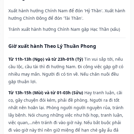
Xuất hành hướng Chính Nam để đón 'Hỷ Thần'. Xuất hành
hướng Chính Đông để đón 'Tài Thần'.
Tránh xuất hành hướng Chính Nam gặp Hạc Thần (xấu)
Giờ xuất hành Theo Lý Thuần Phong
Từ 11h-13h (Ngọ) và từ 23h-01h (Tý)
Tin vui sắp tới, nếu
cầu lộc, cầu tài thì đi hướng Nam. Đi công việc gặp gỡ có
nhiều may mắn. Người đi có tin về. Nếu chăn nuôi đều
gặp thuận lợi.
Từ 13h-15h (Mùi) và từ 01-03h (Sửu)
Hay tranh luận, cãi
cọ, gây chuyện đói kém, phải đề phòng. Người ra đi tốt
nhất nên hoãn lại. Phòng người người nguyền rủa, tránh
lây bệnh. Nói chung những việc như hội họp, tranh luận,
việc quan,…nên tránh đi vào giờ này. Nếu bắt buộc phải
đi vào giờ này thì nên giữ miệng để hạn ché gây ẩu đả