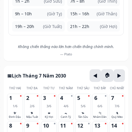
1h – 2h
(Giờ Sửu)
7h – 8h
(Giờ Thìn)
9h – 10h
(Giờ Tỵ)
15h – 16h
(Giờ Thân)
19h – 20h
(Giờ Tuất)
21h – 22h
(Giờ Hợi)
Không chiến thắng nào lớn hơn chiến thắng chính mình.
— Plato
Lịch Tháng 7 Năm 2030
THỨ HAI
THỨ BA
THỨ TƯ
THỨ NĂM
THỨ SÁU
THỨ BẢY
CHỦ NHẬT
1
2
3
4
5
6
7
1/6
2/6
3/6
4/6
5/6
6/6
7/6
🐓
🐕
🐖
🐀
🐂
🐅
🐈
Đinh Dậu
Mậu Tuất
Kỷ Hợi
Canh Tý
Tân Sửu
Nhâm Dần
Quý Mão
8
9
10
11
12
13
14