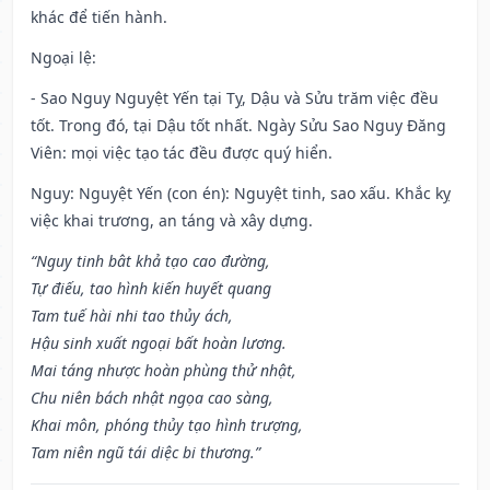
khác để tiến hành.
Ngoại lệ
:
- Sao Nguy Nguyệt Yến tại Tỵ, Dậu và Sửu trăm việc đều
tốt. Trong đó, tại Dậu tốt nhất. Ngày Sửu Sao Nguy Đăng
Viên: mọi việc tạo tác đều được quý hiển.
Nguy: Nguyệt Yến (con én): Nguyệt tinh, sao xấu. Khắc kỵ
việc khai trương, an táng và xây dựng.
“Nguy tinh bât khả tạo cao đường,
Tự điếu, tao hình kiến huyết quang
Tam tuế hài nhi tao thủy ách,
Hậu sinh xuất ngoại bất hoàn lương.
Mai táng nhược hoàn phùng thử nhật,
Chu niên bách nhật ngọa cao sàng,
Khai môn, phóng thủy tạo hình trượng,
Tam niên ngũ tái diệc bi thương.”