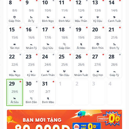
8
9
10
11
12
13
14
8/6
9/6
10/6
11/6
12/6
13/6
14/6
🐉
🐍
🐎
🐐
🐒
🐓
🐕
Giáp Thìn
Ất Tỵ
Bính Ngọ
Đinh Mùi
Mậu Thân
Kỷ Dậu
Canh Tuất
15
16
17
18
19
20
21
15/6
16/6
17/6
18/6
19/6
20/6
21/6
🐖
🐀
🐂
🐅
🐈
🐉
🐍
Tân Hợi
Nhâm Tý
Quý Sửu
Giáp Dần
Ất Mão
Bính Thìn
Đinh Tỵ
22
23
24
25
26
27
28
22/6
23/6
24/6
25/6
26/6
27/6
28/6
🐎
🐐
🐒
🐓
🐕
🐖
🐀
Mậu Ngọ
Kỷ Mùi
Canh Thân
Tân Dậu
Nhâm Tuất
Quý Hợi
Giáp Tý
29
30
31
1
2
3
4
29/6
1/7
2/7
🐂
🐅
🐈
Ất Sửu
Bính Dần
Đinh Mão