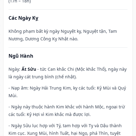
(17h – 18h)
Các Ngày Kỵ
Không phạm bất kỳ ngày Nguyệt kỵ, Nguyệt tận, Tam
Nương, Dương Công Kỵ Nhật nào.
Ngũ Hành
Ngày:
Ất Sửu
- tức Can khắc Chi (Mộc khắc Thổ), ngày này
là ngày cát trung bình (chế nhật).
- Nạp âm: Ngày Hải Trung Kim, kỵ các tuổi: Kỷ Mùi và Quý
Mùi.
- Ngày này thuộc hành Kim khắc với hành Mộc, ngoại trừ
các tuổi: Kỷ Hợi vì Kim khắc mà được lợi.
- Ngày Sửu lục hợp với Tý, tam hợp với Tỵ và Dậu thành
Kim cục. Xung Mùi, hình Tuất, hại Ngọ, phá Thìn, tuyệt