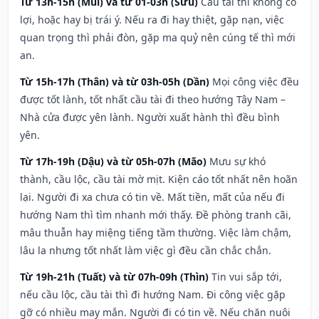
Từ 13h-15h (Mùi) và từ 01-03h (Sửu)
Cầu tài thì không có
lợi, hoặc hay bị trái ý. Nếu ra đi hay thiệt, gặp nạn, việc
quan trọng thì phải đòn, gặp ma quỷ nên cúng tế thì mới
an.
Từ 15h-17h (Thân) và từ 03h-05h (Dần)
Mọi công việc đều
được tốt lành, tốt nhất cầu tài đi theo hướng Tây Nam –
Nhà cửa được yên lành. Người xuất hành thì đều bình
yên.
Từ 17h-19h (Dậu) và từ 05h-07h (Mão)
Mưu sự khó
thành, cầu lộc, cầu tài mờ mịt. Kiện cáo tốt nhất nên hoãn
lại. Người đi xa chưa có tin về. Mất tiền, mất của nếu đi
hướng Nam thì tìm nhanh mới thấy. Đề phòng tranh cãi,
mâu thuẫn hay miệng tiếng tầm thường. Việc làm chậm,
lâu la nhưng tốt nhất làm việc gì đều cần chắc chắn.
Từ 19h-21h (Tuất) và từ 07h-09h (Thìn)
Tin vui sắp tới,
nếu cầu lộc, cầu tài thì đi hướng Nam. Đi công việc gặp
gỡ có nhiều may mắn. Người đi có tin về. Nếu chăn nuôi