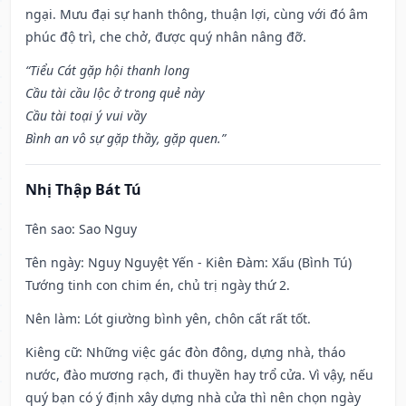
ngại. Mưu đại sự hanh thông, thuận lợi, cùng với đó âm
phúc độ trì, che chở, được quý nhân nâng đỡ.
“Tiểu Cát gặp hội thanh long
Cầu tài cầu lộc ở trong quẻ này
Cầu tài toại ý vui vầy
Bình an vô sự gặp thầy, gặp quen.”
Nhị Thập Bát Tú
Tên sao
: Sao Nguy
Tên ngày
: Nguy Nguyệt Yến - Kiên Đàm: Xấu (Bình Tú)
Tướng tinh con chim én, chủ trị ngày thứ 2.
Nên làm
: Lót giường bình yên, chôn cất rất tốt.
Kiêng cữ
: Những việc gác đòn đông, dựng nhà, tháo
nước, đào mương rạch, đi thuyền hay trổ cửa. Vì vậy, nếu
quý bạn có ý định xây dựng nhà cửa thì nên chọn ngày