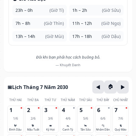
23h – 0h
(Giờ Tí)
1h – 2h
(Giờ Sửu)
7h – 8h
(Giờ Thìn)
11h – 12h
(Giờ Ngọ)
13h – 14h
(Giờ Mùi)
17h – 18h
(Giờ Dậu)
Đôi khi bạn phải học cách buông bỏ.
— Khuyết Danh
Lịch Tháng 7 Năm 2030
THỨ HAI
THỨ BA
THỨ TƯ
THỨ NĂM
THỨ SÁU
THỨ BẢY
CHỦ NHẬT
1
2
3
4
5
6
7
1/6
2/6
3/6
4/6
5/6
6/6
7/6
🐓
🐕
🐖
🐀
🐂
🐅
🐈
Đinh Dậu
Mậu Tuất
Kỷ Hợi
Canh Tý
Tân Sửu
Nhâm Dần
Quý Mão