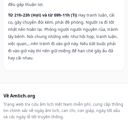
đều gặp thuận lợi.
Từ 21h-23h (Hợi) và từ 09h-11h (Tị)
Hay tranh luận, cãi
cọ, gây chuyện đói kém, phải đề phòng. Người ra đi tốt
nhất nên hoãn lại. Phòng người người nguyền rủa, tránh
lây bệnh. Nói chung những việc như hội họp, tranh luận,
việc quan,…nên tránh đi vào giờ này. Nếu bắt buộc phải
đi vào giờ này thì nên giữ miệng để hạn ché gây ẩu đả
hay cãi nhau.
Về Amlich.org
Trang web tra cứu âm lịch Việt Nam miễn phí, cung cấp thông
tin chính xác về ngày âm lịch, can chi, con giáp, ngày tốt xấu
và các ngày lễ tết truyền thống.