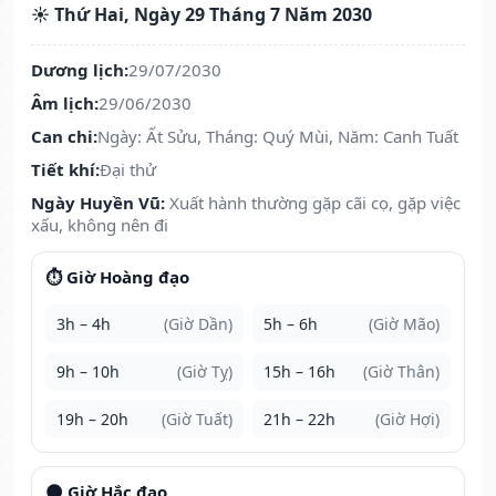
☀️ Thứ Hai, Ngày 29 Tháng 7 Năm 2030
Dương lịch:
29/07/2030
Âm lịch:
29/06/2030
Can chi:
Ngày: Ất Sửu, Tháng: Quý Mùi, Năm: Canh Tuất
Tiết khí:
Đại thử
Ngày Huyền Vũ:
Xuất hành thường gặp cãi cọ, gặp việc
xấu, không nên đi
⏱️ Giờ Hoàng đạo
3h – 4h
(Giờ Dần)
5h – 6h
(Giờ Mão)
9h – 10h
(Giờ Tỵ)
15h – 16h
(Giờ Thân)
19h – 20h
(Giờ Tuất)
21h – 22h
(Giờ Hợi)
🌑 Giờ Hắc đạo