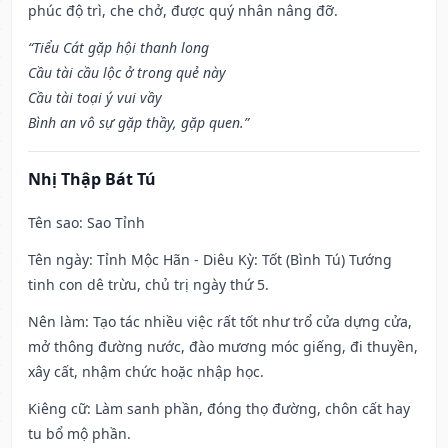
phúc độ trì, che chở, được quý nhân nâng đỡ.
“Tiểu Cát gặp hội thanh long
Cầu tài cầu lộc ở trong quẻ này
Cầu tài toại ý vui vầy
Bình an vô sự gặp thầy, gặp quen.”
Nhị Thập Bát Tú
Tên sao
: Sao Tỉnh
Tên ngày
: Tỉnh Mộc Hãn - Diêu Kỳ: Tốt (Bình Tú) Tướng
tinh con dê trừu, chủ trị ngày thứ 5.
Nên làm
: Tạo tác nhiều việc rất tốt như trổ cửa dựng cửa,
mở thông đường nước, đào mương móc giếng, đi thuyền,
xây cất, nhậm chức hoặc nhập học.
Kiêng cữ
: Làm sanh phần, đóng thọ đường, chôn cất hay
tu bổ mộ phần.