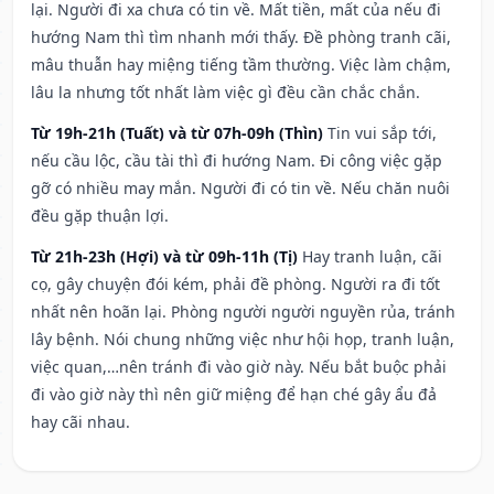
lại. Người đi xa chưa có tin về. Mất tiền, mất của nếu đi
hướng Nam thì tìm nhanh mới thấy. Đề phòng tranh cãi,
mâu thuẫn hay miệng tiếng tầm thường. Việc làm chậm,
lâu la nhưng tốt nhất làm việc gì đều cần chắc chắn.
Từ 19h-21h (Tuất) và từ 07h-09h (Thìn)
Tin vui sắp tới,
nếu cầu lộc, cầu tài thì đi hướng Nam. Đi công việc gặp
gỡ có nhiều may mắn. Người đi có tin về. Nếu chăn nuôi
đều gặp thuận lợi.
Từ 21h-23h (Hợi) và từ 09h-11h (Tị)
Hay tranh luận, cãi
cọ, gây chuyện đói kém, phải đề phòng. Người ra đi tốt
nhất nên hoãn lại. Phòng người người nguyền rủa, tránh
lây bệnh. Nói chung những việc như hội họp, tranh luận,
việc quan,…nên tránh đi vào giờ này. Nếu bắt buộc phải
đi vào giờ này thì nên giữ miệng để hạn ché gây ẩu đả
hay cãi nhau.