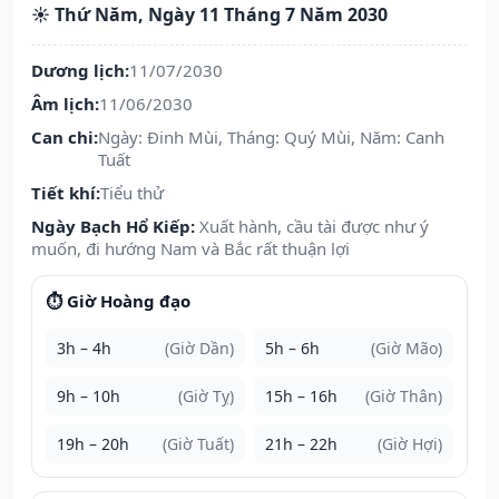
☀️ Thứ Năm, Ngày 11 Tháng 7 Năm 2030
Dương lịch:
11/07/2030
Âm lịch:
11/06/2030
Can chi:
Ngày: Đinh Mùi, Tháng: Quý Mùi, Năm: Canh
Tuất
Tiết khí:
Tiểu thử
Ngày Bạch Hổ Kiếp:
Xuất hành, cầu tài được như ý
muốn, đi hướng Nam và Bắc rất thuận lợi
⏱️ Giờ Hoàng đạo
3h – 4h
(Giờ Dần)
5h – 6h
(Giờ Mão)
9h – 10h
(Giờ Tỵ)
15h – 16h
(Giờ Thân)
19h – 20h
(Giờ Tuất)
21h – 22h
(Giờ Hợi)