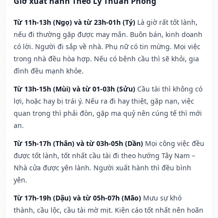
Giờ xuất hành Theo Lý Thuần Phong
Từ 11h-13h (Ngọ) và từ 23h-01h (Tý)
Là giờ rất tốt lành,
nếu đi thường gặp được may mắn. Buôn bán, kinh doanh
có lời. Người đi sắp về nhà. Phụ nữ có tin mừng. Mọi việc
trong nhà đều hòa hợp. Nếu có bệnh cầu thì sẽ khỏi, gia
đình đều mạnh khỏe.
Từ 13h-15h (Mùi) và từ 01-03h (Sửu)
Cầu tài thì không có
lợi, hoặc hay bị trái ý. Nếu ra đi hay thiệt, gặp nạn, việc
quan trọng thì phải đòn, gặp ma quỷ nên cúng tế thì mới
an.
Từ 15h-17h (Thân) và từ 03h-05h (Dần)
Mọi công việc đều
được tốt lành, tốt nhất cầu tài đi theo hướng Tây Nam –
Nhà cửa được yên lành. Người xuất hành thì đều bình
yên.
Từ 17h-19h (Dậu) và từ 05h-07h (Mão)
Mưu sự khó
thành, cầu lộc, cầu tài mờ mịt. Kiện cáo tốt nhất nên hoãn