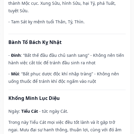
thành Mộc cục. Xung Sửu, hình Sửu, hại Tý, phá Tuất,
tuyệt Sửu.
- Tam Sát kỵ mệnh tuổi Thân, Tý, Thìn.
Bành Tổ Bách Kỵ Nhật
-
Đinh
: “Bất thế đầu đầu chủ sanh sang” - Không nên tiến
hành việc cắt tóc để tránh đầu sinh ra nhọt
-
Mùi
: “Bất phục dược độc khí nhập tràng” - Không nên
uống thuốc để tránh khí độc ngấm vào ruột
Khổng Minh Lục Diệu
Ngày:
Tiểu Cát
- tức ngày Cát.
Trong này Tiểu Cát mọi việc đều tốt lành và ít gặp trở
ngại. Mưu đại sự hanh thông, thuận lợi, cùng với đó âm