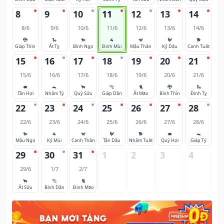
8
9
10
11
12
13
14
8/6
9/6
10/6
11/6
12/6
13/6
14/6
🐉
🐍
🐎
🐐
🐒
🐓
🐕
Giáp Thìn
Ất Tỵ
Bính Ngọ
Đinh Mùi
Mậu Thân
Kỷ Dậu
Canh Tuất
15
16
17
18
19
20
21
15/6
16/6
17/6
18/6
19/6
20/6
21/6
🐖
🐀
🐂
🐅
🐈
🐉
🐍
Tân Hợi
Nhâm Tý
Quý Sửu
Giáp Dần
Ất Mão
Bính Thìn
Đinh Tỵ
22
23
24
25
26
27
28
22/6
23/6
24/6
25/6
26/6
27/6
28/6
🐎
🐐
🐒
🐓
🐕
🐖
🐀
Mậu Ngọ
Kỷ Mùi
Canh Thân
Tân Dậu
Nhâm Tuất
Quý Hợi
Giáp Tý
29
30
31
1
2
3
4
29/6
1/7
2/7
🐂
🐅
🐈
Ất Sửu
Bính Dần
Đinh Mão