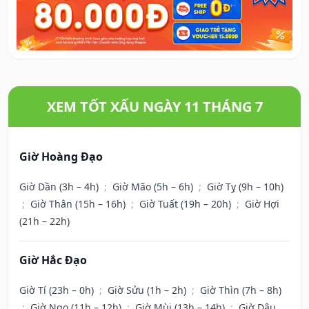
XEM TỐT XẤU NGÀY 11 THÁNG 7
Giờ Hoàng Đạo
Giờ Dần (3h – 4h)
;
Giờ Mão (5h – 6h)
;
Giờ Tỵ (9h – 10h)
;
Giờ Thân (15h – 16h)
;
Giờ Tuất (19h – 20h)
;
Giờ Hợi
(21h – 22h)
Giờ Hắc Đạo
Giờ Tí (23h – 0h)
;
Giờ Sửu (1h – 2h)
;
Giờ Thìn (7h – 8h)
;
Giờ Ngọ (11h – 12h)
;
Giờ Mùi (13h – 14h)
;
Giờ Dậu