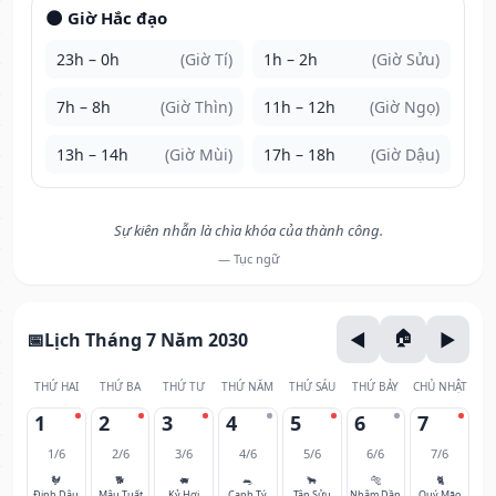
🌑 Giờ Hắc đạo
23h – 0h
(Giờ Tí)
1h – 2h
(Giờ Sửu)
7h – 8h
(Giờ Thìn)
11h – 12h
(Giờ Ngọ)
13h – 14h
(Giờ Mùi)
17h – 18h
(Giờ Dậu)
Sự kiên nhẫn là chìa khóa của thành công.
— Tục ngữ
Lịch Tháng 7 Năm 2030
THỨ HAI
THỨ BA
THỨ TƯ
THỨ NĂM
THỨ SÁU
THỨ BẢY
CHỦ NHẬT
1
2
3
4
5
6
7
1/6
2/6
3/6
4/6
5/6
6/6
7/6
🐓
🐕
🐖
🐀
🐂
🐅
🐈
Đinh Dậu
Mậu Tuất
Kỷ Hợi
Canh Tý
Tân Sửu
Nhâm Dần
Quý Mão