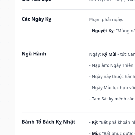
Các Ngày Kỵ
Phạm phải ngày:
-
Nguyệt Kỵ
: “Mùng nă
Ngũ Hành
Ngày:
Kỷ Mùi
- tức Can
- Nạp âm: Ngày Thiên 
- Ngày này thuộc hành
- Ngày Mùi lục hợp vớ
- Tam Sát kỵ mệnh các 
Bành Tổ Bách Kỵ Nhật
-
Kỷ
: “Bất phá khoán 
-
Mùi
: “Bất phục dược