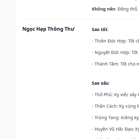
Không nên
: Động thổ,
Ngọc Hạp Thông Thư
Sao tốt
:
- Thiên Đức Hợp: Tốt c
- Nguyệt Đức Hợp: Tốt 
- Thánh Tâm: Tốt cho m
Sao xấu
:
- Thổ Phủ: Kỵ việc xây
- Thần Cách: Kỵ cúng b
- Trùng Tang: Kiêng kỵ
- Huyền Vũ Hắc Đạo: Kỵ