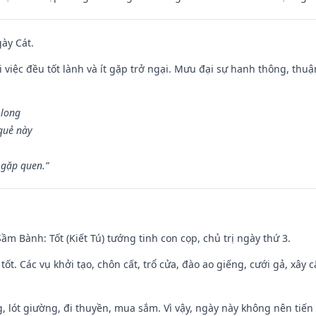
gày Cát.
 việc đều tốt lành và ít gặp trở ngại. Mưu đại sự hanh thông, thuậ
 long
 quẻ này
 gặp quen.”
 Sầm Bành: Tốt (Kiết Tú) tướng tinh con cọp, chủ trị ngày thứ 3.
 tốt. Các vụ khởi tạo, chôn cất, trổ cửa, đào ao giếng, cưới gả, xây 
, lót giường, đi thuyền, mua sắm. Vì vậy, ngày này không nên tiến