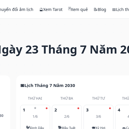
🃏
huyển đổi âm lịch
🔮
Xem Tarot
Xem quẻ
📝
Blog
📅
Lịch t
gày 23 Tháng 7 Năm 2
Lịch Tháng 7 Năm 2030
THỨ HAI
THỨ BA
THỨ TƯ
THỨ
⭐
1
2
3
4
30
1/6
2/6
3/6
🐓
🐕
🐖
🐀
Đinh Dậu
Mậu Tuất
Kỷ Hợi
C