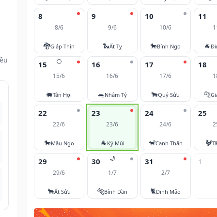
8
9
10
11
8/6
9/6
10/6
1
🐉
🐍
🐎
🐐
Giáp Thìn
Ất Tỵ
Bính Ngọ
Đi
đều
🌕
15
16
17
18
15/6
16/6
17/6
1
🐖
🐀
🐂
🐅
Tân Hợi
Nhâm Tý
Quý Sửu
Gi
22
23
24
25
22/6
23/6
24/6
2
🐎
🐐
🐒
🐓
Mậu Ngọ
Kỷ Mùi
Canh Thân
T
🌙
29
30
31
1
29/6
1/7
2/7
🐂
🐅
🐈
Ất Sửu
Bính Dần
Đinh Mão