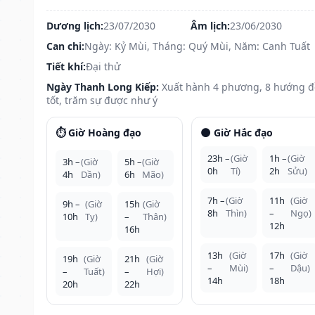
Dương lịch:
23/07/2030
Âm lịch:
23/06/2030
Can chi:
Ngày: Kỷ Mùi, Tháng: Quý Mùi, Năm: Canh Tuất
Tiết khí:
Đại thử
Ngày Thanh Long Kiếp:
Xuất hành 4 phương, 8 hướng 
tốt, trăm sự được như ý
⏱️ Giờ Hoàng đạo
🌑 Giờ Hắc đạo
23h –
(Giờ
1h –
(Giờ
3h –
(Giờ
5h –
(Giờ
0h
Tí)
2h
Sửu)
4h
Dần)
6h
Mão)
7h –
(Giờ
11h
(Giờ
9h –
(Giờ
15h
(Giờ
8h
Thìn)
–
Ngọ)
10h
Tỵ)
–
Thân)
12h
16h
13h
(Giờ
17h
(Giờ
19h
(Giờ
21h
(Giờ
–
Mùi)
–
Dậu)
–
Tuất)
–
Hợi)
14h
18h
20h
22h