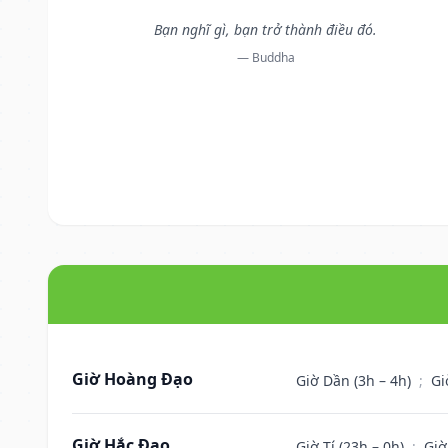
Bạn nghĩ gì, bạn trở thành điều đó.
— Buddha
Giờ Hoàng Đạo
Giờ Dần (3h – 4h)
;
Gi
Giờ Hắc Đạo
Giờ Tí (23h – 0h)
;
Giờ