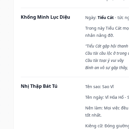
Khổng Minh Lục Diệu
Ngày:
Tiểu Cát
- tức n
Trong này Tiểu Cát mọi
nhân nâng đỡ.
“Tiểu Cát gặp hội thanh
Cầu tài cầu lộc ở trong
Cầu tài toại ý vui vầy
Bình an vô sự gặp thầy,
Nhị Thập Bát Tú
Tên sao
: Sao Vĩ
Tên ngày
: Vĩ Hỏa Hổ -
Nên làm
: Mọi việc đều
tốt nhất.
Kiêng cữ
: Đóng giường