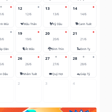
⭐
12
13
14
1/6
12/6
13/6
14/6
🐒
🐓
🐕
nh Mùi
Mậu Thân
Kỷ Dậu
Canh Tuất
19
20
21
8/6
19/6
20/6
21/6
🐈
🐉
🐍
áp Dần
Ất Mão
Bính Thìn
Đinh Tỵ
⭐
⭐
26
27
28
5/6
26/6
27/6
28/6
🐕
🐖
🐀
ân Dậu
Nhâm Tuất
Quý Hợi
Giáp Tý
2
3
4