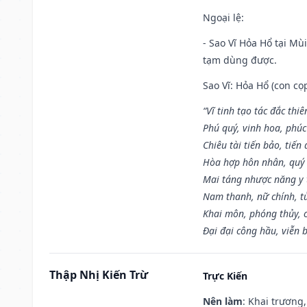
Ngoại lệ
:
- Sao Vĩ Hỏa Hổ tại Mù
tạm dùng được.
Sao Vĩ: Hỏa Hổ (con cọ
“Vĩ tinh tạo tác đắc thiê
Phú quý, vinh hoa, phúc
Chiêu tài tiến bảo, tiến 
Hòa hợp hôn nhân, quý 
Mai táng nhược năng y 
Nam thanh, nữ chính, t
Khai môn, phóng thủy, c
Đại đại công hầu, viễn 
Thập Nhị Kiến Trừ
Trực Kiến
Nên làm
: Khai trương,