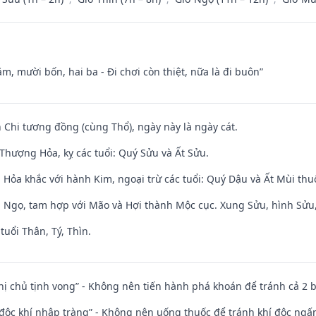
m, mười bốn, hai ba - Đi chơi còn thiệt, nữa là đi buôn”
 Chi tương đồng (cùng Thổ), ngày này là ngày cát.
Thượng Hỏa, kỵ các tuổi: Quý Sửu và Ất Sửu.
 Hỏa khắc với hành Kim, ngoại trừ các tuổi: Quý Dậu và Ất Mùi th
i Ngọ, tam hợp với Mão và Hợi thành Mộc cục. Xung Sửu, hình Sửu, 
tuổi Thân, Tý, Thìn.
nhị chủ tịnh vong” - Không nên tiến hành phá khoán để tránh cả 2
 độc khí nhập tràng” - Không nên uống thuốc để tránh khí độc ngấ