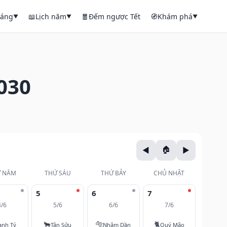
háng
📖
Lịch năm
🧧
Đếm ngược Tết
🧭
Khám phá
▼
▼
▼
030
 NĂM
THỨ SÁU
THỨ BẢY
CHỦ NHẬT
5
6
7
4/6
5/6
6/6
7/6
🐂
🐅
🐈
anh Tý
Tân Sửu
Nhâm Dần
Quý Mão