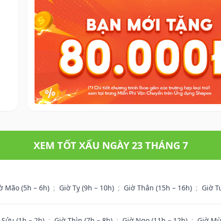
XEM TỐT XẤU NGÀY 23 THÁNG 7
ờ Mão (5h – 6h)
;
Giờ Tỵ (9h – 10h)
;
Giờ Thân (15h – 16h)
;
Giờ T
 Sửu (1h – 2h)
;
Giờ Thìn (7h – 8h)
;
Giờ Ngọ (11h – 12h)
;
Giờ Mù