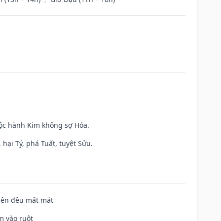
uộc hành Kim không sợ Hỏa.
hại Tý, phá Tuất, tuyệt Sửu.
 bên đều mất mát
m vào ruột