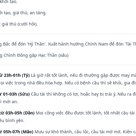
khởi tạo.
i tạo, giá thú, an táng.
giá thú (cưới hỏi).
 Bắc để đón 'Hỷ Thần'. Xuất hành hướng Chính Nam để đón 'Tài T
g Chính Đông gặp Hạc Thần (xấu)
ừ 23h-01h (Tý)
Là giờ rất tốt lành, nếu đi thường gặp được may mắ
ọi việc trong nhà đều hòa hợp. Nếu có bệnh cầu thì sẽ khỏi, gia 
ừ 01-03h (Sửu)
Cầu tài thì không có lợi, hoặc hay bị trái ý. Nếu ra 
ì mới an.
từ 03h-05h (Dần)
Mọi công việc đều được tốt lành, tốt nhất cầu t
ều bình yên.
từ 05h-07h (Mão)
Mưu sự khó thành, cầu lộc, cầu tài mờ mịt. Kiện c