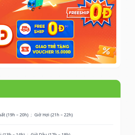
uất (19h – 20h)
;
Giờ Hợi (21h – 22h)
i (13h – 14h)
;
Giờ Dậu (17h – 18h)