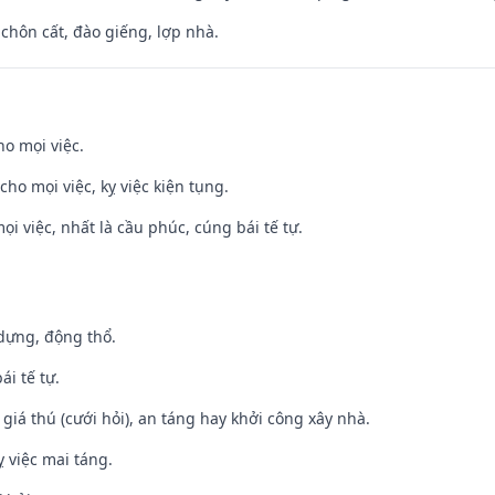
 chôn cất, đào giếng, lợp nhà.
ho mọi việc.
cho mọi việc, kỵ việc kiện tụng.
ọi việc, nhất là cầu phúc, cúng bái tế tự.
 dựng, động thổ.
ái tế tự.
 giá thú (cưới hỏi), an táng hay khởi công xây nhà.
 việc mai táng.