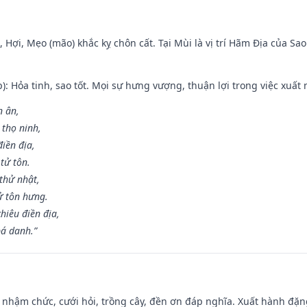
i, Hợi, Mẹo (mão) khắc kỵ chôn cất. Tại Mùi là vị trí Hãm Địa của S
p): Hỏa tinh, sao tốt. Mọi sự hưng vượng, thuận lợi trong việc xuất 
n ân,
 thọ ninh,
điền địa,
tử tôn.
thử nhật,
ử tôn hưng.
hiêu điền địa,
bá danh.”
 nhậm chức, cưới hỏi, trồng cây, đền ơn đáp nghĩa. Xuất hành đặng 