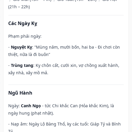
(21h – 22h)
Các Ngày Kỵ
Phạm phải ngày:
-
Nguyệt Kỵ
: “Mùng năm, mười bốn, hai ba - Đi chơi còn
thiệt, nữa là đi buôn”
-
Trùng tang
: Kỵ chôn cất, cưới xin, vợ chồng xuất hành,
xây nhà, xây mồ mả.
Ngũ Hành
Ngày:
Canh Ngọ
- tức Chi khắc Can (Hỏa khắc Kim), là
ngày hung (phạt nhật).
- Nạp âm: Ngày Lộ Bàng Thổ, kỵ các tuổi: Giáp Tý và Bính
Tý.