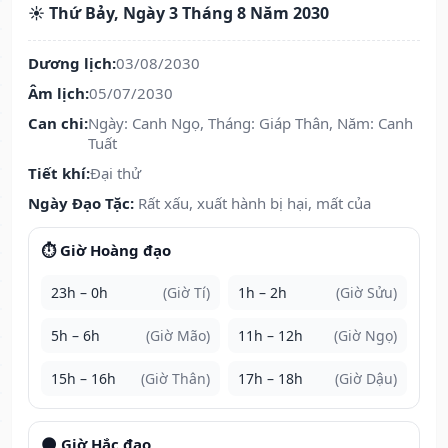
☀️ Thứ Bảy, Ngày 3 Tháng 8 Năm 2030
Dương lịch:
03/08/2030
Âm lịch:
05/07/2030
Can chi:
Ngày: Canh Ngọ, Tháng: Giáp Thân, Năm: Canh
Tuất
Tiết khí:
Đại thử
Ngày Đạo Tặc:
Rất xấu, xuất hành bị hại, mất của
⏱️ Giờ Hoàng đạo
23h – 0h
(Giờ Tí)
1h – 2h
(Giờ Sửu)
5h – 6h
(Giờ Mão)
11h – 12h
(Giờ Ngọ)
15h – 16h
(Giờ Thân)
17h – 18h
(Giờ Dậu)
🌑 Giờ Hắc đạo