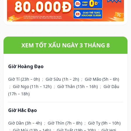
XEM TỐT XẤU NGÀY 3 THÁNG 8
Giờ Hoàng Đạo
Giờ Tí (23h – 0h)
;
Giờ Sửu (1h – 2h)
;
Giờ Mão (5h – 6h)
;
Giờ Ngọ (11h – 12h)
;
Giờ Thân (15h – 16h)
;
Giờ Dậu
(17h – 18h)
Giờ Hắc Đạo
Giờ Dần (3h – 4h)
;
Giờ Thìn (7h – 8h)
;
Giờ Tỵ (9h – 10h)
;
Giờ Mùi (13h – 14h)
;
Giờ Tuất (19h – 20h)
;
Giờ Hợi