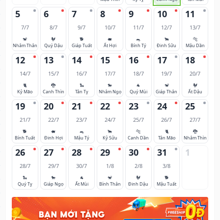
5
6
7
8
9
10
11
7/7
8/7
9/7
10/7
11/7
12/7
13/7
🐒
🐓
🐕
🐖
🐀
🐂
🐅
Nhâm Thân
Quý Dậu
Giáp Tuất
Ất Hợi
Bính Tý
Đinh Sửu
Mậu Dần
12
13
14
15
16
17
18
14/7
15/7
16/7
17/7
18/7
19/7
20/7
🐈
🐉
🐍
🐎
🐐
🐒
🐓
Kỷ Mão
Canh Thìn
Tân Tỵ
Nhâm Ngọ
Quý Mùi
Giáp Thân
Ất Dậu
19
20
21
22
23
24
25
21/7
22/7
23/7
24/7
25/7
26/7
27/7
🐕
🐖
🐀
🐂
🐅
🐈
🐉
Bính Tuất
Đinh Hợi
Mậu Tý
Kỷ Sửu
Canh Dần
Tân Mão
Nhâm Thìn
26
27
28
29
30
31
1
28/7
29/7
30/7
1/8
2/8
3/8
🐍
🐎
🐐
🐒
🐓
🐕
Quý Tỵ
Giáp Ngọ
Ất Mùi
Bính Thân
Đinh Dậu
Mậu Tuất