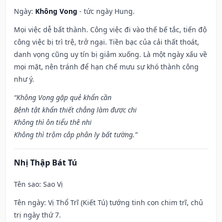
Ngày:
Không Vong
- tức ngày Hung.
Mọi việc dễ bất thành. Công việc đi vào thế bế tắc, tiến độ
công việc bị trì trệ, trở ngại. Tiền bạc của cải thất thoát,
danh vọng cũng uy tín bị giảm xuống. Là một ngày xấu về
mọi mặt, nên tránh để hạn chế mưu sự khó thành công
như ý.
“Không Vong gặp quẻ khẩn cần
Bệnh tật khẩn thiết chẳng làm được chi
Không thì ôn tiểu thê nhi
Không thì trộm cắp phân ly bất tường.”
Nhị Thập Bát Tú
Tên sao
: Sao Vị
Tên ngày
: Vị Thổ Trĩ (Kiết Tú) tướng tinh con chim trĩ, chủ
trị ngày thứ 7.