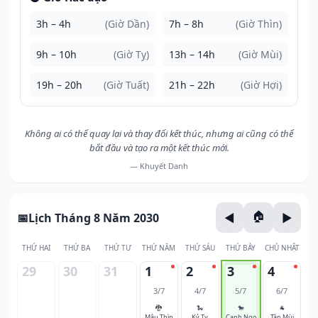
3h – 4h
(Giờ Dần)
7h – 8h
(Giờ Thìn)
9h – 10h
(Giờ Tỵ)
13h – 14h
(Giờ Mùi)
19h – 20h
(Giờ Tuất)
21h – 22h
(Giờ Hợi)
Không ai có thể quay lại và thay đổi kết thúc, nhưng ai cũng có thể
bắt đầu và tạo ra một kết thúc mới.
— Khuyết Danh
Lịch Tháng 8 Năm 2030
THỨ HAI
THỨ BA
THỨ TƯ
THỨ NĂM
THỨ SÁU
THỨ BẢY
CHỦ NHẬT
29
30
31
1
2
3
4
3/7
4/7
5/7
6/7
🐉
🐍
🐎
🐐
Mậu Thìn
Kỷ Tỵ
Canh Ngọ
Tân Mùi