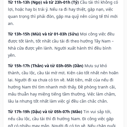
Từ 11h-13h (Ngọ) và từ 23h-01h (Tý)
Cầu tài thì không có
lợi, hoặc hay bị trái ý. Nếu ra đi hay thiệt, gặp nạn, việc
quan trọng thì phải đòn, gặp ma quỷ nên cúng tế thì mới
an.
Từ 13h-15h (Mùi) và từ 01-03h (Sửu)
Mọi công việc đều
được tốt lành, tốt nhất cầu tài đi theo hướng Tây Nam –
Nhà cửa được yên lành. Người xuất hành thì đều bình
yên.
Từ 15h-17h (Thân) và từ 03h-05h (Dần)
Mưu sự khó
thành, cầu lộc, cầu tài mờ mịt. Kiện cáo tốt nhất nên hoãn
lại. Người đi xa chưa có tin về. Mất tiền, mất của nếu đi
hướng Nam thì tìm nhanh mới thấy. Đề phòng tranh cãi,
mâu thuẫn hay miệng tiếng tầm thường. Việc làm chậm,
lâu la nhưng tốt nhất làm việc gì đều cần chắc chắn.
Từ 17h-19h (Dậu) và từ 05h-07h (Mão)
Tin vui sắp tới,
nếu cầu lộc, cầu tài thì đi hướng Nam. Đi công việc gặp
gỡ có nhiều may mắn. Người đi có tin về. Nếu chăn nuôi