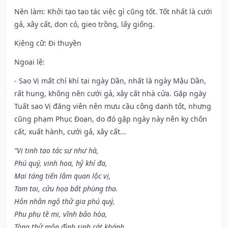
Nên làm
: Khởi tạo tạo tác việc gì cũng tốt. Tốt nhất là cưới
gả, xây cất, dọn cỏ, gieo trồng, lấy giống.
Kiêng cữ
: Đi thuyền
Ngoại lệ
:
- Sao Vị mất chí khí tại ngày Dần, nhất là ngày Mậu Dần,
rất hung, không nên cưới gả, xây cất nhà cửa. Gặp ngày
Tuất sao Vị đăng viên nên mưu cầu công danh tốt, nhưng
cũng phạm Phục Đoạn, do đó gặp ngày này nên kỵ chôn
cất, xuất hành, cưới gả, xây cất...
“Vị tinh tạo tác sự như hà,
Phú quý, vinh hoa, hỷ khí đa,
Mai táng tiến lâm quan lộc vị,
Tam tai, cửu họa bất phùng tha.
Hôn nhân ngộ thử gia phú quý,
Phu phụ tề mi, vĩnh bảo hòa,
Tòng thử môn đình sinh cát khánh,