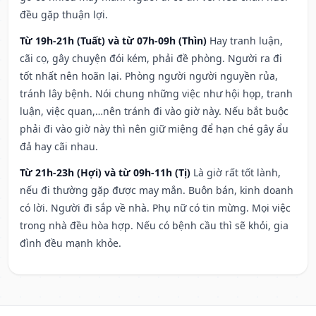
đều gặp thuận lợi.
Từ 19h-21h (Tuất) và từ 07h-09h (Thìn)
Hay tranh luận,
cãi cọ, gây chuyện đói kém, phải đề phòng. Người ra đi
tốt nhất nên hoãn lại. Phòng người người nguyền rủa,
tránh lây bệnh. Nói chung những việc như hội họp, tranh
luận, việc quan,…nên tránh đi vào giờ này. Nếu bắt buộc
phải đi vào giờ này thì nên giữ miệng để hạn ché gây ẩu
đả hay cãi nhau.
Từ 21h-23h (Hợi) và từ 09h-11h (Tị)
Là giờ rất tốt lành,
nếu đi thường gặp được may mắn. Buôn bán, kinh doanh
có lời. Người đi sắp về nhà. Phụ nữ có tin mừng. Mọi việc
trong nhà đều hòa hợp. Nếu có bệnh cầu thì sẽ khỏi, gia
đình đều mạnh khỏe.