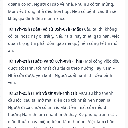
doanh có lời. Người đi sắp về nhà. Phụ nữ có tin mừng.
Mọi việc trong nhà đều hòa hợp. Nếu có bệnh cầu thì sẽ
khỏi, gia đình đều mạnh khỏe.
Từ 17h-19h (Dậu) và từ 05h-07h (Mão)
Cầu tài thì không
có lợi, hoặc hay bị trái ý. Nếu ra đi hay thiệt, gặp nạn, việc
quan trọng thì phải đòn, gặp ma quỷ nên cúng tế thì mới
an.
Từ 19h-21h (Tuất) và từ 07h-09h (Thìn)
Mọi công việc đều
được tốt lành, tốt nhất cầu tài đi theo hướng Tây Nam –
Nhà cửa được yên lành. Người xuất hành thì đều bình
yên.
Từ 21h-23h (Hợi) và từ 09h-11h (Tị)
Mưu sự khó thành,
cầu lộc, cầu tài mờ mịt. Kiện cáo tốt nhất nên hoãn lại.
Người đi xa chưa có tin về. Mất tiền, mất của nếu đi
hướng Nam thì tìm nhanh mới thấy. Đề phòng tranh cãi,
mâu thuẫn hay miệng tiếng tầm thường. Việc làm chậm,