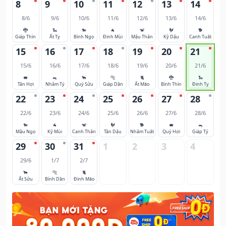
8
9
10
11
12
13
14
8/6
9/6
10/6
11/6
12/6
13/6
14/6
🐉
🐍
🐎
🐐
🐒
🐓
🐕
Giáp Thìn
Ất Tỵ
Bính Ngọ
Đinh Mùi
Mậu Thân
Kỷ Dậu
Canh Tuất
15
16
17
18
19
20
21
15/6
16/6
17/6
18/6
19/6
20/6
21/6
🐖
🐀
🐂
🐅
🐈
🐉
🐍
Tân Hợi
Nhâm Tý
Quý Sửu
Giáp Dần
Ất Mão
Bính Thìn
Đinh Tỵ
22
23
24
25
26
27
28
22/6
23/6
24/6
25/6
26/6
27/6
28/6
🐎
🐐
🐒
🐓
🐕
🐖
🐀
Mậu Ngọ
Kỷ Mùi
Canh Thân
Tân Dậu
Nhâm Tuất
Quý Hợi
Giáp Tý
29
30
31
1
2
3
4
29/6
1/7
2/7
🐂
🐅
🐈
Ất Sửu
Bính Dần
Đinh Mão