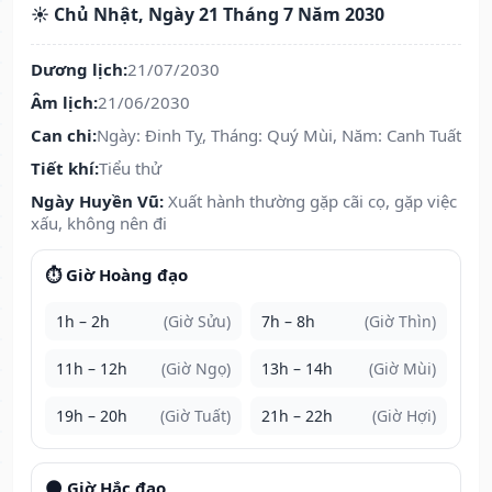
☀️ Chủ Nhật, Ngày 21 Tháng 7 Năm 2030
Dương lịch:
21/07/2030
Âm lịch:
21/06/2030
Can chi:
Ngày: Đinh Tỵ, Tháng: Quý Mùi, Năm: Canh Tuất
Tiết khí:
Tiểu thử
Ngày Huyền Vũ:
Xuất hành thường gặp cãi cọ, gặp việc
xấu, không nên đi
⏱️ Giờ Hoàng đạo
1h – 2h
(Giờ Sửu)
7h – 8h
(Giờ Thìn)
11h – 12h
(Giờ Ngọ)
13h – 14h
(Giờ Mùi)
19h – 20h
(Giờ Tuất)
21h – 22h
(Giờ Hợi)
🌑 Giờ Hắc đạo