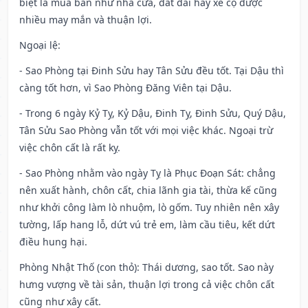
biệt là mua bán như nhà cửa, đất đai hay xe cộ được
nhiều may mắn và thuận lợi.
Ngoại lệ
:
- Sao Phòng tại Đinh Sửu hay Tân Sửu đều tốt. Tại Dậu thì
càng tốt hơn, vì Sao Phòng Đăng Viên tại Dậu.
- Trong 6 ngày Kỷ Tỵ, Kỷ Dậu, Đinh Tỵ, Đinh Sửu, Quý Dậu,
Tân Sửu Sao Phòng vẫn tốt với mọi việc khác. Ngoại trừ
việc chôn cất là rất kỵ.
- Sao Phòng nhằm vào ngày Tỵ là Phục Đoạn Sát: chẳng
nên xuất hành, chôn cất, chia lãnh gia tài, thừa kế cũng
như khởi công làm lò nhuộm, lò gốm. Tuy nhiên nên xây
tường, lấp hang lỗ, dứt vú trẻ em, làm cầu tiêu, kết dứt
điều hung hại.
Phòng Nhật Thố (con thỏ): Thái dương, sao tốt. Sao này
hưng vượng về tài sản, thuận lợi trong cả việc chôn cất
cũng như xây cất.