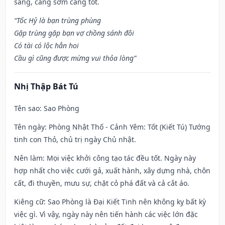
sáng, càng sớm càng tốt.
“Tốc Hỷ là bạn trùng phùng
Gặp trùng gặp bạn vợ chồng sánh đôi
Có tài có lộc hẳn hoi
Cầu gì cũng được mừng vui thỏa lòng”
Nhị Thập Bát Tú
Tên sao
: Sao Phòng
Tên ngày
: Phòng Nhật Thố - Cảnh Yêm: Tốt (Kiết Tú) Tướng
tinh con Thỏ, chủ trị ngày Chủ nhật.
Nên làm
: Mọi việc khởi công tạo tác đều tốt. Ngày này
hợp nhất cho việc cưới gả, xuất hành, xây dựng nhà, chôn
cất, đi thuyền, mưu sự, chặt cỏ phá đất và cả cắt áo.
Kiêng cữ
: Sao Phòng là Đại Kiết Tinh nên không kỵ bất kỳ
việc gì. Vì vậy, ngày này nên tiến hành các việc lớn đặc