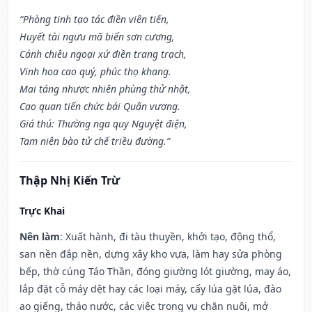
“Phòng tinh tạo tác điền viên tiến,
Huyết tài ngưu mã biến sơn cương,
Cánh chiêu ngoại xứ điền trang trạch,
Vinh hoa cao quý, phúc thọ khang.
Mai táng nhược nhiên phùng thử nhật,
Cao quan tiến chức bái Quân vương.
Giá thú: Thường nga quy Nguyệt điện,
Tam niên bào tử chế triều đường.”
Thập Nhị Kiến Trừ
Trực Khai
Nên làm
: Xuất hành, đi tàu thuyền, khởi tạo, động thổ,
san nền đắp nền, dựng xây kho vựa, làm hay sửa phòng
bếp, thờ cúng Táo Thần, đóng giường lót giường, may áo,
lắp đặt cỗ máy dệt hay các loại máy, cấy lúa gặt lúa, đào
ao giếng, tháo nước, các việc trong vụ chăn nuôi, mở