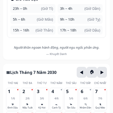
23h – 0h
(Giờ Tí)
3h – 4h
(Giờ Dần)
5h – 6h
(Giờ Mão)
9h – 10h
(Giờ Tỵ)
15h – 16h
(Giờ Thân)
17h – 18h
(Giờ Dậu)
Người khôn ngoan hành động, người ngu ngốc phản ứng.
— Khuyết Danh
Lịch Tháng 7 Năm 2030
THỨ HAI
THỨ BA
THỨ TƯ
THỨ NĂM
THỨ SÁU
THỨ BẢY
CHỦ NHẬT
1
2
3
4
5
6
7
1/6
2/6
3/6
4/6
5/6
6/6
7/6
🐓
🐕
🐖
🐀
🐂
🐅
🐈
Đinh Dậu
Mậu Tuất
Kỷ Hợi
Canh Tý
Tân Sửu
Nhâm Dần
Quý Mão