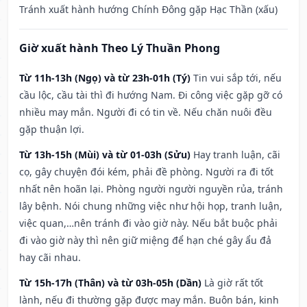
Tránh xuất hành hướng Chính Đông gặp Hạc Thần (xấu)
Giờ xuất hành Theo Lý Thuần Phong
Từ 11h-13h (Ngọ) và từ 23h-01h (Tý)
Tin vui sắp tới, nếu
cầu lộc, cầu tài thì đi hướng Nam. Đi công việc gặp gỡ có
nhiều may mắn. Người đi có tin về. Nếu chăn nuôi đều
gặp thuận lợi.
Từ 13h-15h (Mùi) và từ 01-03h (Sửu)
Hay tranh luận, cãi
cọ, gây chuyện đói kém, phải đề phòng. Người ra đi tốt
nhất nên hoãn lại. Phòng người người nguyền rủa, tránh
lây bệnh. Nói chung những việc như hội họp, tranh luận,
việc quan,…nên tránh đi vào giờ này. Nếu bắt buộc phải
đi vào giờ này thì nên giữ miệng để hạn ché gây ẩu đả
hay cãi nhau.
Từ 15h-17h (Thân) và từ 03h-05h (Dần)
Là giờ rất tốt
lành, nếu đi thường gặp được may mắn. Buôn bán, kinh