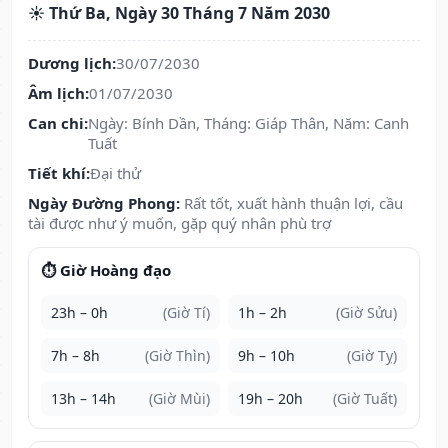
☀️ Thứ Ba, Ngày 30 Tháng 7 Năm 2030
Dương lịch:
30/07/2030
Âm lịch:
01/07/2030
Can chi:
Ngày: Bính Dần, Tháng: Giáp Thân, Năm: Canh
Tuất
Tiết khí:
Đại thử
Ngày Đường Phong:
Rất tốt, xuất hành thuận lợi, cầu
tài được như ý muốn, gặp quý nhân phù trợ
⏱️ Giờ Hoàng đạo
23h – 0h
(Giờ Tí)
1h – 2h
(Giờ Sửu)
7h – 8h
(Giờ Thìn)
9h – 10h
(Giờ Tỵ)
13h – 14h
(Giờ Mùi)
19h – 20h
(Giờ Tuất)