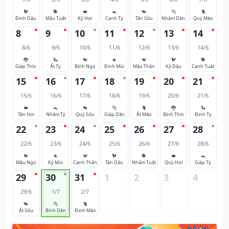
🐓
🐕
🐖
🐀
🐂
🐅
🐈
Đinh Dậu
Mậu Tuất
Kỷ Hợi
Canh Tý
Tân Sửu
Nhâm Dần
Quý Mão
8
9
10
11
12
13
14
8/6
9/6
10/6
11/6
12/6
13/6
14/6
🐉
🐍
🐎
🐐
🐒
🐓
🐕
Giáp Thìn
Ất Tỵ
Bính Ngọ
Đinh Mùi
Mậu Thân
Kỷ Dậu
Canh Tuất
15
16
17
18
19
20
21
15/6
16/6
17/6
18/6
19/6
20/6
21/6
🐖
🐀
🐂
🐅
🐈
🐉
🐍
Tân Hợi
Nhâm Tý
Quý Sửu
Giáp Dần
Ất Mão
Bính Thìn
Đinh Tỵ
22
23
24
25
26
27
28
22/6
23/6
24/6
25/6
26/6
27/6
28/6
🐎
🐐
🐒
🐓
🐕
🐖
🐀
Mậu Ngọ
Kỷ Mùi
Canh Thân
Tân Dậu
Nhâm Tuất
Quý Hợi
Giáp Tý
29
30
31
1
2
3
4
29/6
1/7
2/7
🐂
🐅
🐈
Ất Sửu
Bính Dần
Đinh Mão