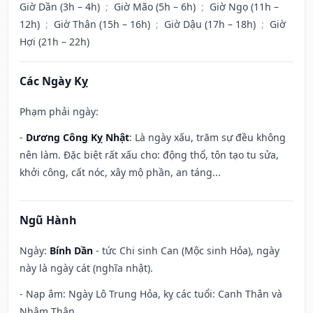
Giờ Dần (3h – 4h)
;
Giờ Mão (5h – 6h)
;
Giờ Ngọ (11h –
12h)
;
Giờ Thân (15h – 16h)
;
Giờ Dậu (17h – 18h)
;
Giờ
Hợi (21h – 22h)
Các Ngày Kỵ
Phạm phải ngày:
-
Dương Công Kỵ Nhật
: Là ngày xấu, trăm sự đều không
nên làm. Đặc biệt rất xấu cho: động thổ, tôn tạo tu sửa,
khởi công, cất nóc, xây mộ phần, an táng...
Ngũ Hành
Ngày:
Bính Dần
- tức Chi sinh Can (Mộc sinh Hỏa), ngày
này là ngày cát (nghĩa nhật).
- Nạp âm: Ngày Lô Trung Hỏa, kỵ các tuổi: Canh Thân và
Nhâm Thân.