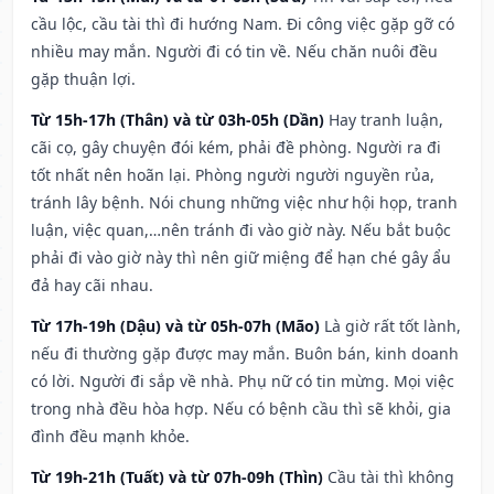
cầu lộc, cầu tài thì đi hướng Nam. Đi công việc gặp gỡ có
nhiều may mắn. Người đi có tin về. Nếu chăn nuôi đều
gặp thuận lợi.
Từ 15h-17h (Thân) và từ 03h-05h (Dần)
Hay tranh luận,
cãi cọ, gây chuyện đói kém, phải đề phòng. Người ra đi
tốt nhất nên hoãn lại. Phòng người người nguyền rủa,
tránh lây bệnh. Nói chung những việc như hội họp, tranh
luận, việc quan,…nên tránh đi vào giờ này. Nếu bắt buộc
phải đi vào giờ này thì nên giữ miệng để hạn ché gây ẩu
đả hay cãi nhau.
Từ 17h-19h (Dậu) và từ 05h-07h (Mão)
Là giờ rất tốt lành,
nếu đi thường gặp được may mắn. Buôn bán, kinh doanh
có lời. Người đi sắp về nhà. Phụ nữ có tin mừng. Mọi việc
trong nhà đều hòa hợp. Nếu có bệnh cầu thì sẽ khỏi, gia
đình đều mạnh khỏe.
Từ 19h-21h (Tuất) và từ 07h-09h (Thìn)
Cầu tài thì không