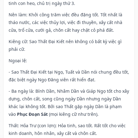
tinh con heo, chủ trị ngày thứ 3.
Nên làm
: Khởi công trăm việc đều đặng tốt. Tốt nhất là
tháo nước, các việc thủy lợi, việc đi thuyền, xây cất nhà
cửa, trổ cửa, cưới gả, chôn cất hay chặt cỏ phá đất.
Kiêng cữ
: Sao Thất Đại Kiết nên không có bất kỳ việc gì
phải cữ.
Ngoại lệ
:
- Sao Thất Đại Kiết tại Ngọ, Tuất và Dần nói chung đều tốt,
đặc biệt ngày Ngọ Đăng viên rất hiển đạt.
- Ba ngày là: Bính Dần, Nhâm Dần và Giáp Ngọ tốt cho xây
dựng, chôn cất, song cũng ngày Dần nhưng ngày Dần
khác lại không tốt. Bởi sao Thất gặp ngày Dần là phạm
vào
Phục Đoạn Sát
(mọi kiêng cữ như trên).
Thất: Hỏa Trư (con lợn): Hỏa tinh, sao tốt. Rất tốt cho việc
kinh doanh, hôn nhân, xây cất và chôn cất.