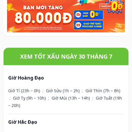
XEM TỐT XẤU NGÀY 30 THÁNG 7
Giờ Hoàng Đạo
Giờ Tí (23h – 0h)
;
Giờ Sửu (1h – 2h)
;
Giờ Thìn (7h – 8h)
;
Giờ Tỵ (9h – 10h)
;
Giờ Mùi (13h – 14h)
;
Giờ Tuất (19h
– 20h)
Giờ Hắc Đạo