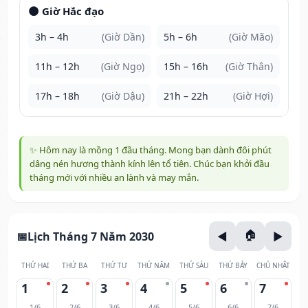
🌑 Giờ Hắc đạo
3h – 4h
(Giờ Dần)
5h – 6h
(Giờ Mão)
11h – 12h
(Giờ Ngọ)
15h – 16h
(Giờ Thân)
17h – 18h
(Giờ Dậu)
21h – 22h
(Giờ Hợi)
✨ Hôm nay là mồng 1 đầu tháng. Mong bạn dành đôi phút
dâng nén hương thành kính lên tổ tiên. Chúc bạn khởi đầu
tháng mới với nhiều an lành và may mắn.
Lịch Tháng 7 Năm 2030
THỨ HAI
THỨ BA
THỨ TƯ
THỨ NĂM
THỨ SÁU
THỨ BẢY
CHỦ NHẬT
1
2
3
4
5
6
7
1/6
2/6
3/6
4/6
5/6
6/6
7/6