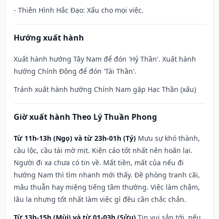
- Thiên Hình Hắc Đạo: Xấu cho mọi việc.
Hướng xuất hành
Xuất hành hướng Tây Nam để đón 'Hỷ Thần'. Xuất hành
hướng Chính Đông để đón 'Tài Thần'.
Tránh xuất hành hướng Chính Nam gặp Hạc Thần (xấu)
Giờ xuất hành Theo Lý Thuần Phong
Từ 11h-13h (Ngọ) và từ 23h-01h (Tý)
Mưu sự khó thành,
cầu lộc, cầu tài mờ mịt. Kiện cáo tốt nhất nên hoãn lại.
Người đi xa chưa có tin về. Mất tiền, mất của nếu đi
hướng Nam thì tìm nhanh mới thấy. Đề phòng tranh cãi,
mâu thuẫn hay miệng tiếng tầm thường. Việc làm chậm,
lâu la nhưng tốt nhất làm việc gì đều cần chắc chắn.
Từ 13h-15h (Mùi) và từ 01-03h (Sửu)
Tin vui sắp tới, nếu