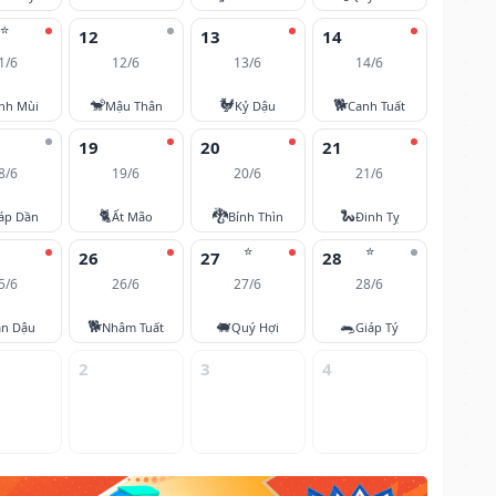
⭐
12
13
14
1/6
12/6
13/6
14/6
🐒
🐓
🐕
nh Mùi
Mậu Thân
Kỷ Dậu
Canh Tuất
19
20
21
8/6
19/6
20/6
21/6
🐈
🐉
🐍
áp Dần
Ất Mão
Bính Thìn
Đinh Tỵ
⭐
⭐
26
27
28
5/6
26/6
27/6
28/6
🐕
🐖
🐀
ân Dậu
Nhâm Tuất
Quý Hợi
Giáp Tý
2
3
4