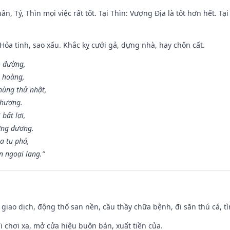
ân, Tý, Thìn mọi việc rất tốt. Tại Thìn: Vượng Địa là tốt hơn hết. T
 Hỏa tinh, sao xấu. Khắc kỵ cưới gả, dựng nhà, hay chôn cất.
o đường,
n hoàng,
hùng thử nhật,
 hương.
bất lợi,
ơng đương.
a tu phá,
n ngoại lang.”
, giao dịch, động thổ san nền, cầu thầy chữa bệnh, đi săn thú cá, 
đi chơi xa, mở cửa hiệu buôn bán, xuất tiền của.