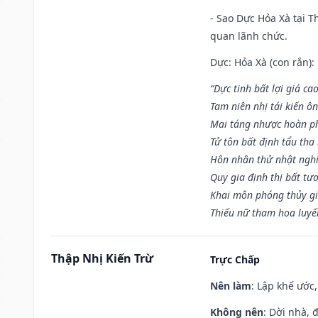
- Sao Dực Hỏa Xà tại Th
quan lãnh chức.
Dực: Hỏa Xà (con rắn):
“Dực tinh bất lợi giá ca
Tam niên nhị tái kiến ô
Mai táng nhược hoàn p
Tử tôn bất định tẩu tha
Hôn nhân thử nhật nghi 
Quy gia định thị bất tư
Khai môn phóng thủy gi
Thiếu nữ tham hoa luyế
Thập Nhị Kiến Trừ
Trực Chấp
Nên làm
: Lập khế ước
Không nên
: Dời nhà, 