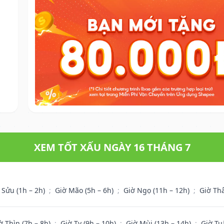
XEM TỐT XẤU NGÀY 16 THÁNG 7
 Sửu (1h – 2h)
;
Giờ Mão (5h – 6h)
;
Giờ Ngọ (11h – 12h)
;
Giờ Th
ờ Thìn (7h – 8h)
;
Giờ Tỵ (9h – 10h)
;
Giờ Mùi (13h – 14h)
;
Giờ Tu