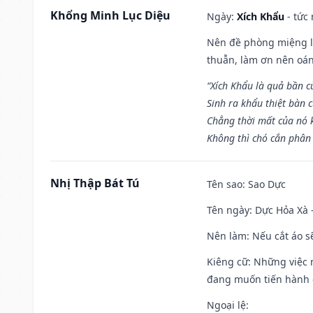
Khổng Minh Lục Diệu
Ngày:
Xích Khẩu
- tức
Nên đề phòng miệng lư
thuẫn, làm ơn nên oán
“Xích Khẩu là quả bần 
Sinh ra khẩu thiệt bàn c
Chẳng thời mất của nó 
Không thì chó cắn phân 
Nhị Thập Bát Tú
Tên sao
: Sao Dực
Tên ngày
: Dực Hỏa Xà 
Nên làm
: Nếu cắt áo s
Kiêng cữ
: Những việc 
đang muốn tiến hành c
Ngoại lệ
: