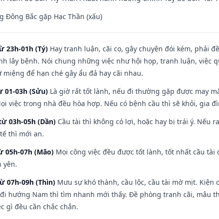
g Đông Bắc gặp Hạc Thần (xấu)
ừ 23h-01h (Tý)
Hay tranh luận, cãi cọ, gây chuyện đói kém, phải đ
nh lây bệnh. Nói chung những việc như hội họp, tranh luận, việc q
iữ miệng để hạn ché gây ẩu đả hay cãi nhau.
ừ 01-03h (Sửu)
Là giờ rất tốt lành, nếu đi thường gặp được may mắ
ọi việc trong nhà đều hòa hợp. Nếu có bệnh cầu thì sẽ khỏi, gia 
từ 03h-05h (Dần)
Cầu tài thì không có lợi, hoặc hay bị trái ý. Nếu r
ế thì mới an.
từ 05h-07h (Mão)
Mọi công việc đều được tốt lành, tốt nhất cầu tà
h yên.
từ 07h-09h (Thìn)
Mưu sự khó thành, cầu lộc, cầu tài mờ mịt. Kiện c
 đi hướng Nam thì tìm nhanh mới thấy. Đề phòng tranh cãi, mâu t
ệc gì đều cần chắc chắn.