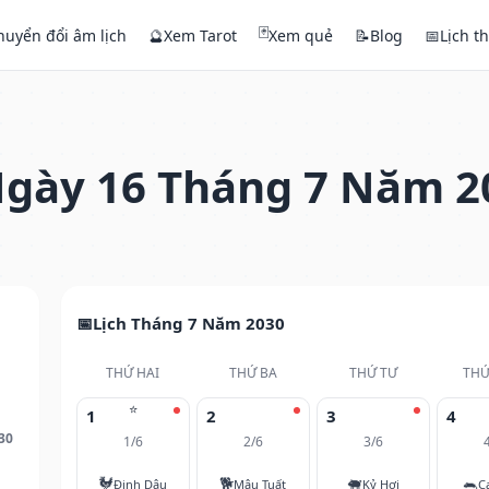
🃏
huyển đổi âm lịch
🔮
Xem Tarot
Xem quẻ
📝
Blog
📅
Lịch t
gày 16 Tháng 7 Năm 2
Lịch Tháng 7 Năm 2030
THỨ HAI
THỨ BA
THỨ TƯ
THỨ
⭐
1
2
3
4
30
1/6
2/6
3/6
🐓
🐕
🐖
🐀
Đinh Dậu
Mậu Tuất
Kỷ Hợi
C