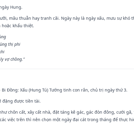
 ngày Hung.
ỡi, mâu thuẫn hay tranh cãi. Ngày này là ngày xấu, mưu sự khó thà
 hoặc khẩu thiệt.
cùng
ùng thị phi
khi
ly vợ chồng.”
- Bi Đồng: Xấu (Hung Tú) Tướng tinh con rắn, chủ trị ngày thứ 3.
ẽ đặng được tiền tài.
như chôn cất, xây cất nhà, đặt táng kê gác, gác đòn đông, cưới gã, t
ác việc trên thì nên chọn một ngày đại cát trong tháng để thực hi