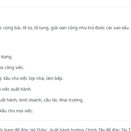
ệc cúng bái, tế tự, tố tụng, giải oan cũng như trừ được các sao xấu.
y dựng.
ọi công việc.
: Xấu cho việc lợp nhà, làm bếp.
i việc xuất hành.
uất hành, kinh doanh, cầu tài, khai trương.
Xấu cho mọi việc.
 Nam để đón 'Hỷ Thần'. Xuất hành hướng Chính Tây để đón 'Tài T