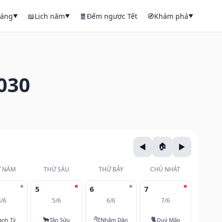
háng
📖
Lịch năm
🧧
Đếm ngược Tết
🧭
Khám phá
▼
▼
▼
030
 NĂM
THỨ SÁU
THỨ BẢY
CHỦ NHẬT
5
6
7
4/6
5/6
6/6
7/6
🐂
🐅
🐈
anh Tý
Tân Sửu
Nhâm Dần
Quý Mão