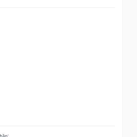
hần'.