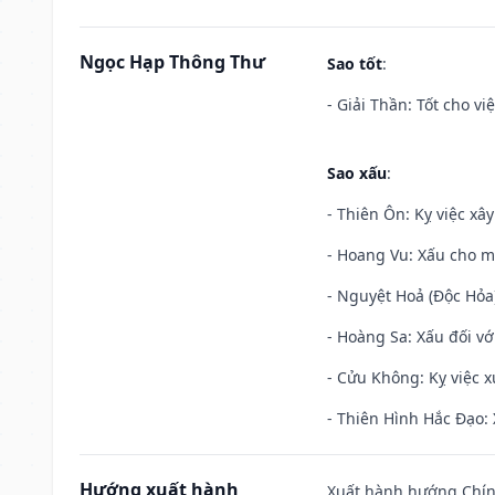
Ngọc Hạp Thông Thư
Sao tốt
:
- Giải Thần: Tốt cho vi
Sao xấu
:
- Thiên Ôn: Kỵ việc xâ
- Hoang Vu: Xấu cho m
- Nguyệt Hoả (Độc Hỏa)
- Hoàng Sa: Xấu đối vớ
- Cửu Không: Kỵ việc x
- Thiên Hình Hắc Đạo: 
Hướng xuất hành
Xuất hành hướng Chính