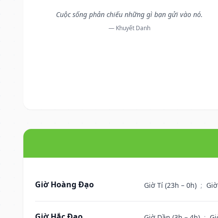
Cuộc sống phản chiếu những gì bạn gửi vào nó.
— Khuyết Danh
Giờ Hoàng Đạo
Giờ Tí (23h – 0h)
;
Giờ
Giờ Hắc Đạo
Giờ Dần (3h – 4h)
;
Gi