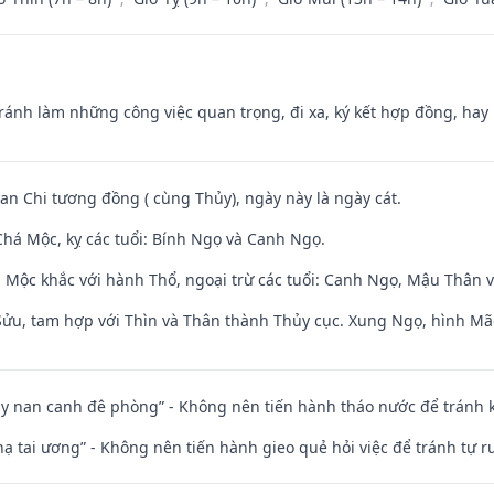
Tránh làm những công việc quan trọng, đi xa, ký kết hợp đồng, hay 
Can Chi tương đồng ( cùng Thủy), ngày này là ngày cát.
há Mộc, kỵ các tuổi: Bính Ngọ và Canh Ngọ.
 Mộc khắc với hành Thổ, ngoại trừ các tuổi: Canh Ngọ, Mậu Thân 
 Sửu, tam hợp với Thìn và Thân thành Thủy cục. Xung Ngọ, hình Mão
ủy nan canh đê phòng” - Không nên tiến hành tháo nước để tránh
nhạ tai ương” - Không nên tiến hành gieo quẻ hỏi việc để tránh tự r