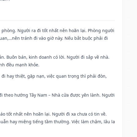
ề phòng. Người ra đi tốt nhất nên hoãn lại. Phòng người
uan,…nên tránh đi vào giờ này. Nếu bắt buộc phải đi
n. Buôn bán, kinh doanh có lời. Người đi sắp về nhà.
đình đều mạnh khỏe.
a đi hay thiệt, gặp nạn, việc quan trọng thì phải đòn,
i đi theo hướng Tây Nam – Nhà cửa được yên lành. Người
áo tốt nhất nên hoãn lại. Người đi xa chưa có tin về.
huẫn hay miệng tiếng tầm thường. Việc làm chậm, lâu la