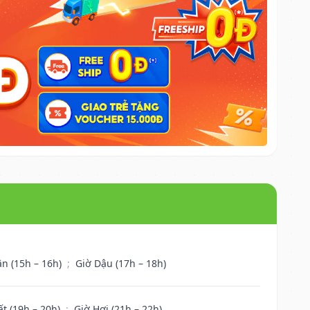
ân (15h – 16h)
;
Giờ Dậu (17h – 18h)
ất (19h – 20h)
;
Giờ Hợi (21h – 22h)