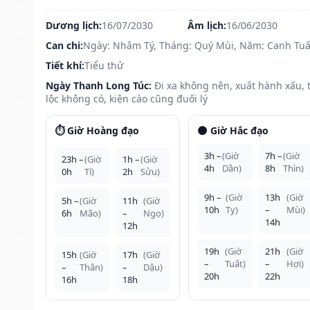
Dương lịch:
16/07/2030
Âm lịch:
16/06/2030
Can chi:
Ngày: Nhâm Tý, Tháng: Quý Mùi, Năm: Canh Tuấ
Tiết khí:
Tiểu thử
Ngày Thanh Long Túc:
Đi xa không nên, xuất hành xấu, t
lộc không có, kiện cáo cũng đuối lý
⏱️ Giờ Hoàng đạo
🌑 Giờ Hắc đạo
3h –
(Giờ
7h –
(Giờ
23h –
(Giờ
1h –
(Giờ
4h
Dần)
8h
Thìn)
0h
Tí)
2h
Sửu)
9h –
(Giờ
13h
(Giờ
5h –
(Giờ
11h
(Giờ
10h
Tỵ)
–
Mùi)
6h
Mão)
–
Ngọ)
14h
12h
19h
(Giờ
21h
(Giờ
15h
(Giờ
17h
(Giờ
–
Tuất)
–
Hợi)
–
Thân)
–
Dậu)
20h
22h
16h
18h