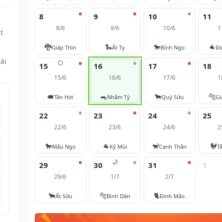
8
9
10
11
8/6
9/6
10/6
1
t
🐉
🐍
🐎
🐐
Giáp Thìn
Ất Tỵ
Bính Ngọ
Đi
ài
🌕
15
16
17
18
15/6
16/6
17/6
1
🐖
🐀
🐂
🐅
Tân Hợi
Nhâm Tý
Quý Sửu
Gi
22
23
24
25
22/6
23/6
24/6
2
🐎
🐐
🐒
🐓
Mậu Ngọ
Kỷ Mùi
Canh Thân
T
🌙
29
30
31
1
29/6
1/7
2/7
🐂
🐅
🐈
Ất Sửu
Bính Dần
Đinh Mão