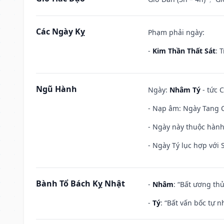
Các Ngày Kỵ
Phạm phải ngày:
-
Kim Thần Thất Sát
: 
Ngũ Hành
Ngày:
Nhâm Tý
- tức 
- Nạp âm: Ngày Tang C
- Ngày này thuộc hành
- Ngày Tý lục hợp với
Bành Tổ Bách Kỵ Nhật
-
Nhâm
: “Bất ương th
-
Tý
: “Bất vấn bốc tự 