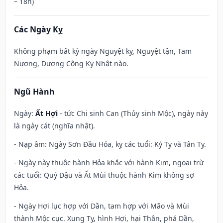
– 18h)
Các Ngày Kỵ
Không phạm bất kỳ ngày Nguyệt kỵ, Nguyệt tận, Tam
Nương, Dương Công Kỵ Nhật nào.
Ngũ Hành
Ngày:
Ất Hợi
- tức Chi sinh Can (Thủy sinh Mộc), ngày này
là ngày cát (nghĩa nhật).
- Nạp âm: Ngày Sơn Đầu Hỏa, kỵ các tuổi: Kỷ Tỵ và Tân Tỵ.
- Ngày này thuộc hành Hỏa khắc với hành Kim, ngoại trừ
các tuổi: Quý Dậu và Ất Mùi thuộc hành Kim không sợ
Hỏa.
- Ngày Hợi lục hợp với Dần, tam hợp với Mão và Mùi
thành Mộc cục. Xung Tỵ, hình Hợi, hại Thân, phá Dần,