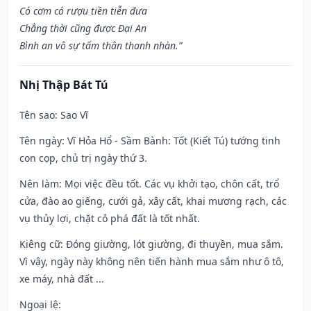
Có cơm có rượu tiền tiễn đưa
Chẳng thời cũng được Đại An
Bình an vô sự tấm thân thanh nhàn.”
Nhị Thập Bát Tú
Tên sao
: Sao Vĩ
Tên ngày
: Vĩ Hỏa Hổ - Sầm Bành: Tốt (Kiết Tú) tướng tinh
con cọp, chủ trị ngày thứ 3.
Nên làm
: Mọi việc đều tốt. Các vụ khởi tạo, chôn cất, trổ
cửa, đào ao giếng, cưới gả, xây cất, khai mương rạch, các
vụ thủy lợi, chặt cỏ phá đất là tốt nhất.
Kiêng cữ
: Đóng giường, lót giường, đi thuyền, mua sắm.
Vì vậy, ngày này không nên tiến hành mua sắm như ô tô,
xe máy, nhà đất ...
Ngoại lệ
: