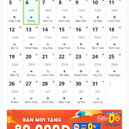
5
6
7
8
9
10
11
8/4
9/4
10/4
11/4
12/4
13/4
14/4
🐕
🐖
🐀
🐂
🐅
🐈
🐉
Giáp Tuất
Ất Hợi
Bính Tý
Đinh Sửu
Mậu Dần
Kỷ Mão
Canh Thìn
12
13
14
15
16
17
18
15/4
16/4
17/4
18/4
19/4
20/4
21/4
🐍
🐎
🐐
🐒
🐓
🐕
🐖
Tân Tỵ
Nhâm Ngọ
Quý Mùi
Giáp Thân
Ất Dậu
Bính Tuất
Đinh Hợi
19
20
21
22
23
24
25
22/4
23/4
24/4
25/4
26/4
27/4
28/4
🐀
🐂
🐅
🐈
🐉
🐍
🐎
Mậu Tý
Kỷ Sửu
Canh Dần
Tân Mão
Nhâm Thìn
Quý Tỵ
Giáp Ngọ
26
27
28
29
30
31
1
29/4
1/5
2/5
3/5
4/5
5/5
🐐
🐒
🐓
🐕
🐖
🐀
Ất Mùi
Bính Thân
Đinh Dậu
Mậu Tuất
Kỷ Hợi
Canh Tý