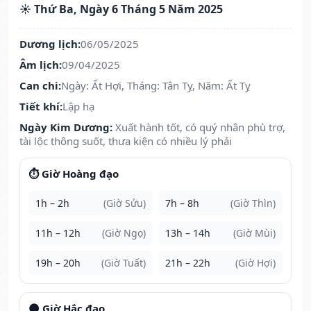
☀️ Thứ Ba, Ngày 6 Tháng 5 Năm 2025
Dương lịch:
06/05/2025
Âm lịch:
09/04/2025
Can chi:
Ngày: Ất Hợi, Tháng: Tân Tỵ, Năm: Ất Tỵ
Tiết khí:
Lập hạ
Ngày Kim Dương:
Xuất hành tốt, có quý nhân phù trợ,
tài lộc thông suốt, thưa kiện có nhiều lý phải
⏱️ Giờ Hoàng đạo
1h – 2h
(Giờ Sửu)
7h – 8h
(Giờ Thìn)
11h – 12h
(Giờ Ngọ)
13h – 14h
(Giờ Mùi)
19h – 20h
(Giờ Tuất)
21h – 22h
(Giờ Hợi)
🌑 Giờ Hắc đạo