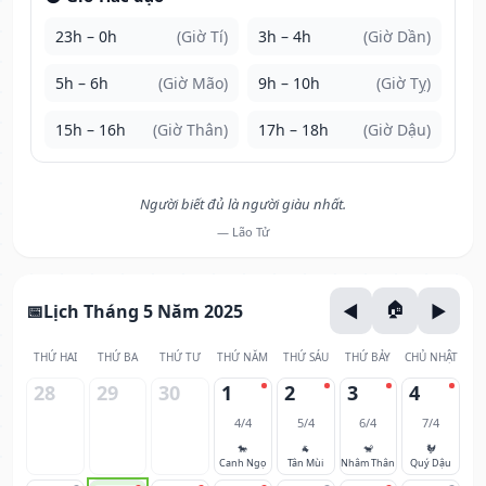
23h – 0h
(Giờ Tí)
3h – 4h
(Giờ Dần)
5h – 6h
(Giờ Mão)
9h – 10h
(Giờ Tỵ)
15h – 16h
(Giờ Thân)
17h – 18h
(Giờ Dậu)
Người biết đủ là người giàu nhất.
— Lão Tử
Lịch Tháng 5 Năm 2025
THỨ HAI
THỨ BA
THỨ TƯ
THỨ NĂM
THỨ SÁU
THỨ BẢY
CHỦ NHẬT
28
29
30
1
2
3
4
4/4
5/4
6/4
7/4
🐎
🐐
🐒
🐓
Canh Ngọ
Tân Mùi
Nhâm Thân
Quý Dậu