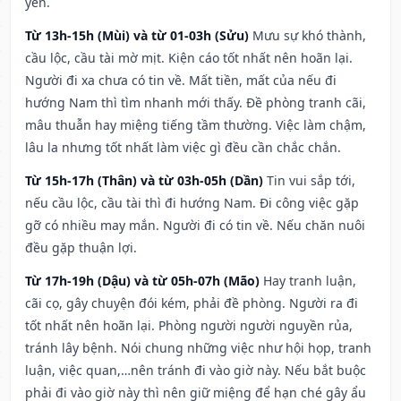
yên.
Từ 13h-15h (Mùi) và từ 01-03h (Sửu)
Mưu sự khó thành,
cầu lộc, cầu tài mờ mịt. Kiện cáo tốt nhất nên hoãn lại.
Người đi xa chưa có tin về. Mất tiền, mất của nếu đi
hướng Nam thì tìm nhanh mới thấy. Đề phòng tranh cãi,
mâu thuẫn hay miệng tiếng tầm thường. Việc làm chậm,
lâu la nhưng tốt nhất làm việc gì đều cần chắc chắn.
Từ 15h-17h (Thân) và từ 03h-05h (Dần)
Tin vui sắp tới,
nếu cầu lộc, cầu tài thì đi hướng Nam. Đi công việc gặp
gỡ có nhiều may mắn. Người đi có tin về. Nếu chăn nuôi
đều gặp thuận lợi.
Từ 17h-19h (Dậu) và từ 05h-07h (Mão)
Hay tranh luận,
cãi cọ, gây chuyện đói kém, phải đề phòng. Người ra đi
tốt nhất nên hoãn lại. Phòng người người nguyền rủa,
tránh lây bệnh. Nói chung những việc như hội họp, tranh
luận, việc quan,…nên tránh đi vào giờ này. Nếu bắt buộc
phải đi vào giờ này thì nên giữ miệng để hạn ché gây ẩu