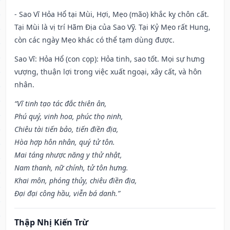
- Sao Vĩ Hỏa Hổ tại Mùi, Hợi, Mẹo (mão) khắc kỵ chôn cất.
Tại Mùi là vị trí Hãm Địa của Sao Vỹ. Tại Kỷ Mẹo rất Hung,
còn các ngày Mẹo khác có thể tạm dùng được.
Sao Vĩ: Hỏa Hổ (con cọp): Hỏa tinh, sao tốt. Mọi sự hưng
vượng, thuận lợi trong việc xuất ngoại, xây cất, và hôn
nhân.
“Vĩ tinh tạo tác đắc thiên ân,
Phú quý, vinh hoa, phúc thọ ninh,
Chiêu tài tiến bảo, tiến điền địa,
Hòa hợp hôn nhân, quý tử tôn.
Mai táng nhược năng y thử nhật,
Nam thanh, nữ chính, tử tôn hưng.
Khai môn, phóng thủy, chiêu điền địa,
Đại đại công hầu, viễn bá danh.”
Thập Nhị Kiến Trừ