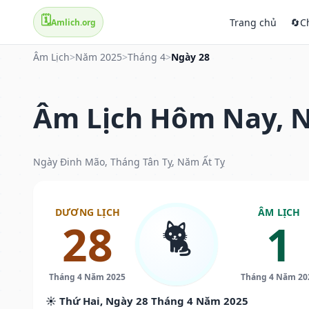
🗓️
Trang chủ
🔄
C
Amlich.org
Âm Lịch
>
Năm 2025
>
Tháng 4
>
Ngày 28
Âm Lịch Hôm Nay, N
Ngày Đinh Mão, Tháng Tân Tỵ, Năm Ất Tỵ
DƯƠNG LỊCH
ÂM LỊCH
🐈
28
1
Tháng 4 Năm 2025
Tháng 4 Năm 20
☀️ Thứ Hai, Ngày 28 Tháng 4 Năm 2025