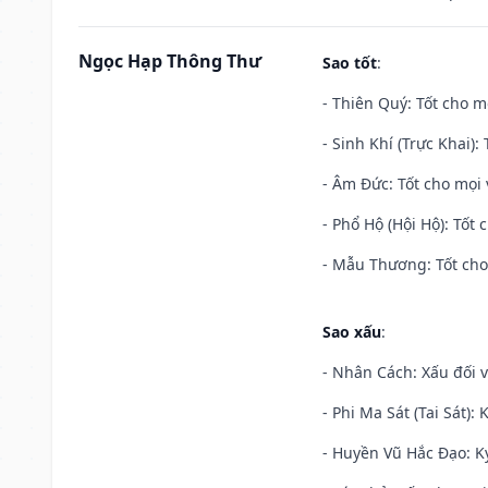
Ngọc Hạp Thông Thư
Sao tốt
:
- Thiên Quý: Tốt cho mọ
- Sinh Khí (Trực Khai):
- Âm Đức: Tốt cho mọi 
- Phổ Hộ (Hội Hộ): Tốt 
- Mẫu Thương: Tốt cho 
Sao xấu
:
- Nhân Cách: Xấu đối vớ
- Phi Ma Sát (Tai Sát): 
- Huyền Vũ Hắc Đạo: Kỵ