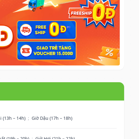
i (13h – 14h)
;
Giờ Dậu (17h – 18h)
uất (19h – 20h)
;
Giờ Hợi (21h – 22h)