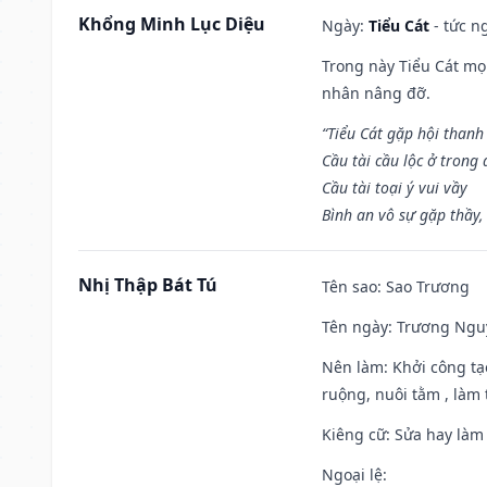
Khổng Minh Lục Diệu
Ngày:
Tiểu Cát
- tức n
Trong này Tiểu Cát mọi
nhân nâng đỡ.
“Tiểu Cát gặp hội thanh
Cầu tài cầu lộc ở trong
Cầu tài toại ý vui vầy
Bình an vô sự gặp thầy,
Nhị Thập Bát Tú
Tên sao
: Sao Trương
Tên ngày
: Trương Nguy
Nên làm
: Khởi công tạ
ruộng, nuôi tằm , làm t
Kiêng cữ
: Sửa hay làm
Ngoại lệ
: