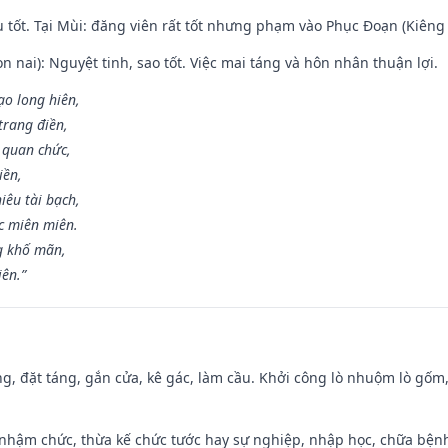
u tốt. Tại Mùi: đăng viên rất tốt nhưng phạm vào Phục Đoạn (Kiêng 
n nai): Nguyệt tinh, sao tốt. Việc mai táng và hôn nhân thuận lợi.
ạo long hiên,
 trang điền,
 quan chức,
iền,
iêu tài bạch,
c miên miên.
g khố mãn,
iên.”
ng, đặt táng, gắn cửa, kê gác, làm cầu. Khởi công lò nhuộm lò gốm,
 nhậm chức, thừa kế chức tước hay sự nghiệp, nhập học, chữa bện