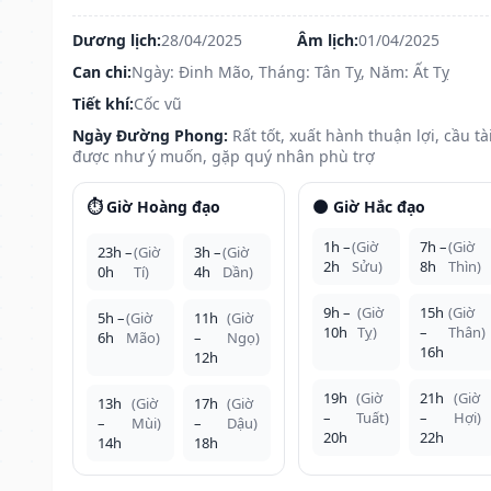
Dương lịch:
28/04/2025
Âm lịch:
01/04/2025
Can chi:
Ngày: Đinh Mão, Tháng: Tân Tỵ, Năm: Ất Tỵ
Tiết khí:
Cốc vũ
Ngày Đường Phong:
Rất tốt, xuất hành thuận lợi, cầu tà
được như ý muốn, gặp quý nhân phù trợ
⏱️ Giờ Hoàng đạo
🌑 Giờ Hắc đạo
1h –
(Giờ
7h –
(Giờ
23h –
(Giờ
3h –
(Giờ
2h
Sửu)
8h
Thìn)
0h
Tí)
4h
Dần)
9h –
(Giờ
15h
(Giờ
5h –
(Giờ
11h
(Giờ
10h
Tỵ)
–
Thân)
6h
Mão)
–
Ngọ)
16h
12h
19h
(Giờ
21h
(Giờ
13h
(Giờ
17h
(Giờ
–
Tuất)
–
Hợi)
–
Mùi)
–
Dậu)
20h
22h
14h
18h