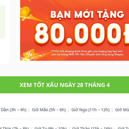
XEM TỐT XẤU NGÀY 28 THÁNG 4
 Dần (3h – 4h)
;
Giờ Mão (5h – 6h)
;
Giờ Ngọ (11h – 12h)
;
Giờ Mù
ờ Thìn (7h – 8h)
;
Giờ Tỵ (9h – 10h)
;
Giờ Thân (15h – 16h)
;
Giờ T