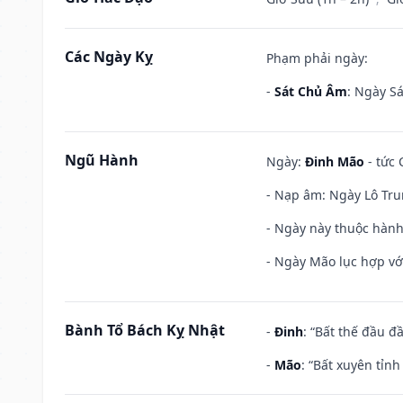
Các Ngày Kỵ
Phạm phải ngày:
-
Sát Chủ Âm
: Ngày Sá
Ngũ Hành
Ngày:
Đinh Mão
- tức 
- Nạp âm: Ngày Lô Tru
- Ngày này thuộc hành
- Ngày Mão lục hợp với
Bành Tổ Bách Kỵ Nhật
-
Đinh
: “Bất thế đầu đ
-
Mão
: “Bất xuyên tỉn