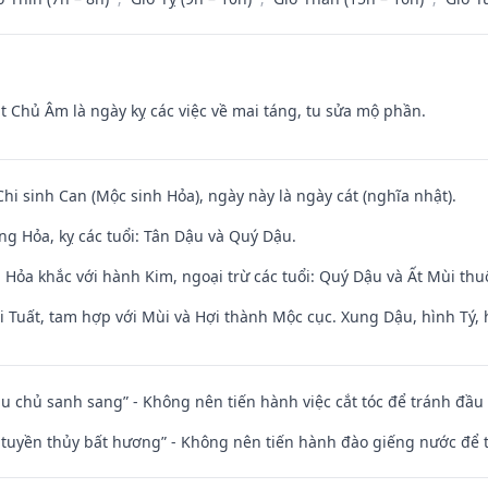
t Chủ Âm là ngày kỵ các việc về mai táng, tu sửa mộ phần.
Chi sinh Can (Mộc sinh Hỏa), ngày này là ngày cát (nghĩa nhật).
ng Hỏa, kỵ các tuổi: Tân Dậu và Quý Dậu.
 Hỏa khắc với hành Kim, ngoại trừ các tuổi: Quý Dậu và Ất Mùi t
 Tuất, tam hợp với Mùi và Hợi thành Mộc cục. Xung Dậu, hình Tý, 
ầu chủ sanh sang” - Không nên tiến hành việc cắt tóc để tránh đầu
h tuyền thủy bất hương” - Không nên tiến hành đào giếng nước để