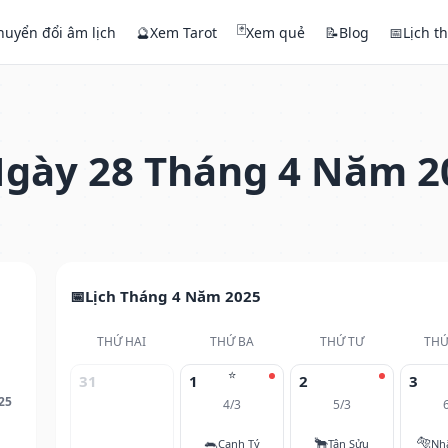
🃏
huyển đổi âm lịch
🔮
Xem Tarot
Xem quẻ
📝
Blog
📅
Lịch t
gày 28 Tháng 4 Năm 2
Lịch Tháng 4 Năm 2025
THỨ HAI
THỨ BA
THỨ TƯ
THỨ
⭐
31
1
2
3
25
4/3
5/3
🐀
🐂
🐅
Canh Tý
Tân Sửu
Nh