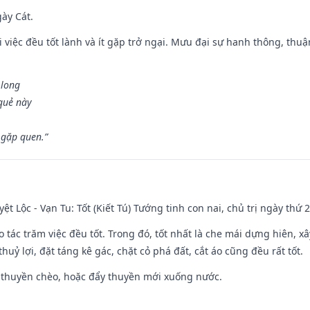
gày Cát.
 việc đều tốt lành và ít gặp trở ngại. Mưu đại sự hanh thông, thuậ
 long
 quẻ này
 gặp quen.”
ệt Lộc - Vạn Tu: Tốt (Kiết Tú) Tướng tinh con nai, chủ trị ngày thứ 2
o tác trăm việc đều tốt. Trong đó, tốt nhất là che mái dựng hiên, x
huỷ lợi, đặt táng kê gác, chặt cỏ phá đất, cắt áo cũng đều rất tốt.
 thuyền chèo, hoặc đẩy thuyền mới xuống nước.