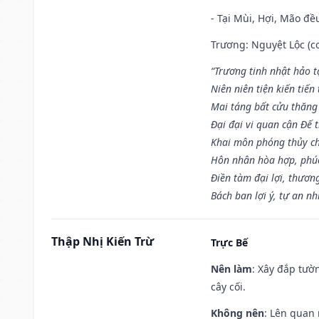
- Tại Mùi, Hợi, Mão đề
Trương: Nguyệt Lộc (co
“Trương tinh nhật hảo t
Niên niên tiện kiến tiến
Mai táng bất cửu thăng
Đại đại vi quan cận Đế t
Khai môn phóng thủy ch
Hôn nhân hòa hợp, phú
Điền tàm đại lợi, thươn
Bách ban lợi ý, tự an nh
Thập Nhị Kiến Trừ
Trực Bế
Nên làm
: Xây đắp tườ
cây cối.
Không nên
: Lên quan