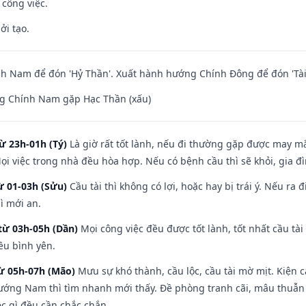
 công việc.
ởi tạo.
h Nam để đón 'Hỷ Thần'. Xuất hành hướng Chính Đông để đón 'Tài
g Chính Nam gặp Hạc Thần (xấu)
ừ 23h-01h (Tý)
Là giờ rất tốt lành, nếu đi thường gặp được may mắ
ọi việc trong nhà đều hòa hợp. Nếu có bệnh cầu thì sẽ khỏi, gia 
ừ 01-03h (Sửu)
Cầu tài thì không có lợi, hoặc hay bị trái ý. Nếu ra 
ì mới an.
từ 03h-05h (Dần)
Mọi công việc đều được tốt lành, tốt nhất cầu t
ều bình yên.
từ 05h-07h (Mão)
Mưu sự khó thành, cầu lộc, cầu tài mờ mịt. Kiện c
hướng Nam thì tìm nhanh mới thấy. Đề phòng tranh cãi, mâu thuẫn
ệc gì đều cần chắc chắn.