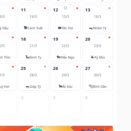
🌕
11
12
13
3/3
14/3
15/3
16/3
🐕
🐖
🐀
ỷ Dậu
Canh Tuất
Tân Hợi
Nhâm Tý
18
19
20
0/3
21/3
22/3
23/3
🐍
🐎
🐐
nh Thìn
Đinh Tỵ
Mậu Ngọ
Kỷ Mùi
25
26
27
7/3
28/3
29/3
30/3
🐀
🐂
🐅
uý Hợi
Giáp Tý
Ất Sửu
Bính Dần
2
3
4