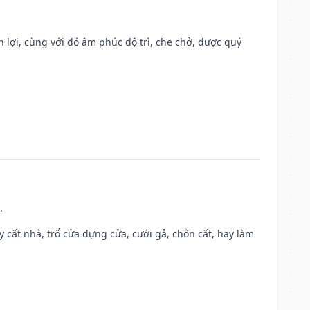
n lợi, cùng với đó âm phúc độ trì, che chở, được quý
.
ây cất nhà, trổ cửa dựng cửa, cưới gả, chôn cất, hay làm