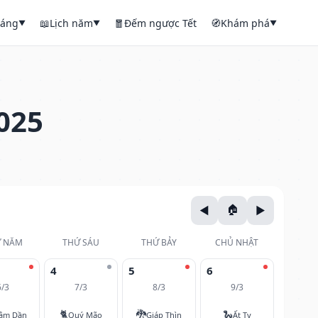
háng
📖
Lịch năm
🧧
Đếm ngược Tết
🧭
Khám phá
▼
▼
▼
025
 NĂM
THỨ SÁU
THỨ BẢY
CHỦ NHẬT
4
5
6
6/3
7/3
8/3
9/3
🐈
🐉
🐍
âm Dần
Quý Mão
Giáp Thìn
Ất Tỵ