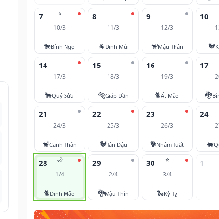
⭐
7
8
9
10
10/3
11/3
12/3
1
🐎
🐐
🐒
🐓
Bính Ngọ
Đinh Mùi
Mậu Thân
K
i
14
15
16
17
17/3
18/3
19/3
2
🐂
🐅
🐈
🐉
Quý Sửu
Giáp Dần
Ất Mão
Bí
21
22
23
24
24/3
25/3
26/3
2
🐒
🐓
🐕
🐖
Canh Thân
Tân Dậu
Nhâm Tuất
Q
🌙
⭐
28
29
30
1
1/4
2/4
3/4
🐈
🐉
🐍
Đinh Mão
Mậu Thìn
Kỷ Tỵ