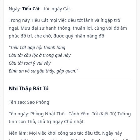
Ngày:
Tiểu Cát
- tức ngày Cát.
Trong này Tiểu Cát mọi việc đều tốt lành và ít gặp trở
ngại. Mưu đại sự hanh thông, thuận lợi, cùng với đó âm
phúc độ trì, che chở, được quý nhân nâng đỡ.
“Tiểu Cát gặp hội thanh long
Cầu tài cầu lộc ở trong quẻ này
Cầu tài toại ý vui vầy
Bình an vô sự gặp thầy, gặp quen.”
Nhị Thập Bát Tú
Tên sao
: Sao Phòng
Tên ngày
: Phòng Nhật Thố - Cảnh Yêm: Tốt (Kiết Tú) Tướng
tinh con Thỏ, chủ trị ngày Chủ nhật.
Nên làm
: Mọi việc khởi công tạo tác đều tốt. Ngày này