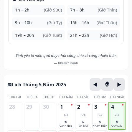
1h – 2h
(Giờ Sửu)
7h – 8h
(Giờ Thìn)
9h – 10h
(Giờ Tỵ)
15h – 16h
(Giờ Thân)
19h – 20h
(Giờ Tuất)
21h – 22h
(Giờ Hợi)
Tình yêu là món quà duy nhất càng chia sẻ càng nhiều hơn.
— Khuyết Danh
Lịch Tháng 5 Năm 2025
THỨ HAI
THỨ BA
THỨ TƯ
THỨ NĂM
THỨ SÁU
THỨ BẢY
CHỦ NHẬT
28
29
30
1
2
3
4
4/4
5/4
6/4
7/4
🐎
🐐
🐒
🐓
Canh Ngọ
Tân Mùi
Nhâm Thân
Quý Dậu