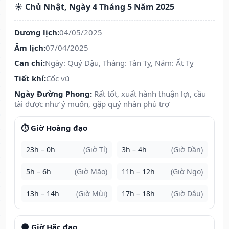
☀️ Chủ Nhật, Ngày 4 Tháng 5 Năm 2025
Dương lịch:
04/05/2025
Âm lịch:
07/04/2025
Can chi:
Ngày: Quý Dậu, Tháng: Tân Tỵ, Năm: Ất Tỵ
Tiết khí:
Cốc vũ
Ngày Đường Phong:
Rất tốt, xuất hành thuận lợi, cầu
tài được như ý muốn, gặp quý nhân phù trợ
⏱️ Giờ Hoàng đạo
23h – 0h
(Giờ Tí)
3h – 4h
(Giờ Dần)
5h – 6h
(Giờ Mão)
11h – 12h
(Giờ Ngọ)
13h – 14h
(Giờ Mùi)
17h – 18h
(Giờ Dậu)
🌑 Giờ Hắc đạo