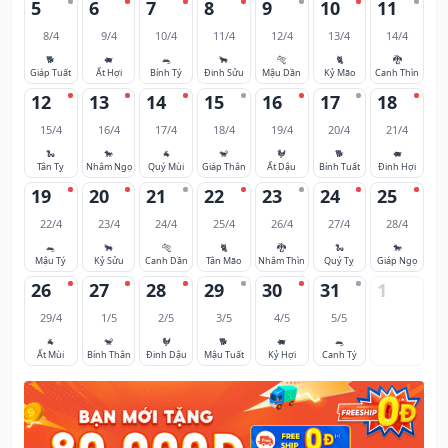
5
6
7
8
9
10
11
8/4
9/4
10/4
11/4
12/4
13/4
14/4
🐕
🐖
🐀
🐂
🐅
🐈
🐉
Giáp Tuất
Ất Hợi
Bính Tý
Đinh Sửu
Mậu Dần
Kỷ Mão
Canh Thìn
12
13
14
15
16
17
18
15/4
16/4
17/4
18/4
19/4
20/4
21/4
🐍
🐎
🐐
🐒
🐓
🐕
🐖
Tân Tỵ
Nhâm Ngọ
Quý Mùi
Giáp Thân
Ất Dậu
Bính Tuất
Đinh Hợi
19
20
21
22
23
24
25
22/4
23/4
24/4
25/4
26/4
27/4
28/4
🐀
🐂
🐅
🐈
🐉
🐍
🐎
Mậu Tý
Kỷ Sửu
Canh Dần
Tân Mão
Nhâm Thìn
Quý Tỵ
Giáp Ngọ
26
27
28
29
30
31
1
29/4
1/5
2/5
3/5
4/5
5/5
🐐
🐒
🐓
🐕
🐖
🐀
Ất Mùi
Bính Thân
Đinh Dậu
Mậu Tuất
Kỷ Hợi
Canh Tý