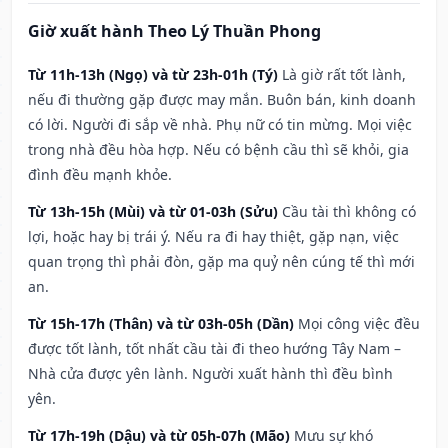
Giờ xuất hành Theo Lý Thuần Phong
Từ 11h-13h (Ngọ) và từ 23h-01h (Tý)
Là giờ rất tốt lành,
nếu đi thường gặp được may mắn. Buôn bán, kinh doanh
có lời. Người đi sắp về nhà. Phụ nữ có tin mừng. Mọi việc
trong nhà đều hòa hợp. Nếu có bệnh cầu thì sẽ khỏi, gia
đình đều mạnh khỏe.
Từ 13h-15h (Mùi) và từ 01-03h (Sửu)
Cầu tài thì không có
lợi, hoặc hay bị trái ý. Nếu ra đi hay thiệt, gặp nạn, việc
quan trọng thì phải đòn, gặp ma quỷ nên cúng tế thì mới
an.
Từ 15h-17h (Thân) và từ 03h-05h (Dần)
Mọi công việc đều
được tốt lành, tốt nhất cầu tài đi theo hướng Tây Nam –
Nhà cửa được yên lành. Người xuất hành thì đều bình
yên.
Từ 17h-19h (Dậu) và từ 05h-07h (Mão)
Mưu sự khó