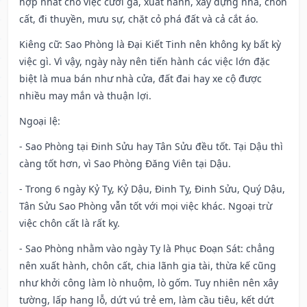
hợp nhất cho việc cưới gả, xuất hành, xây dựng nhà, chôn
cất, đi thuyền, mưu sự, chặt cỏ phá đất và cả cắt áo.
Kiêng cữ
: Sao Phòng là Đại Kiết Tinh nên không kỵ bất kỳ
việc gì. Vì vậy, ngày này nên tiến hành các việc lớn đặc
biệt là mua bán như nhà cửa, đất đai hay xe cộ được
nhiều may mắn và thuận lợi.
Ngoại lệ
:
- Sao Phòng tại Đinh Sửu hay Tân Sửu đều tốt. Tại Dậu thì
càng tốt hơn, vì Sao Phòng Đăng Viên tại Dậu.
- Trong 6 ngày Kỷ Tỵ, Kỷ Dậu, Đinh Tỵ, Đinh Sửu, Quý Dậu,
Tân Sửu Sao Phòng vẫn tốt với mọi việc khác. Ngoại trừ
việc chôn cất là rất kỵ.
- Sao Phòng nhằm vào ngày Tỵ là Phục Đoạn Sát: chẳng
nên xuất hành, chôn cất, chia lãnh gia tài, thừa kế cũng
như khởi công làm lò nhuộm, lò gốm. Tuy nhiên nên xây
tường, lấp hang lỗ, dứt vú trẻ em, làm cầu tiêu, kết dứt