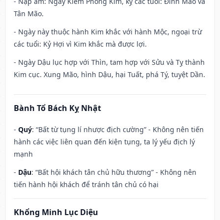
- Nạp âm: Ngày Kiếm Phong Kim, kỵ các tuổi: Đinh Mão và
Tân Mão.
- Ngày này thuộc hành Kim khắc với hành Mộc, ngoại trừ
các tuổi: Kỷ Hợi vì Kim khắc mà được lợi.
- Ngày Dậu lục hợp với Thìn, tam hợp với Sửu và Tỵ thành
Kim cục. Xung Mão, hình Dậu, hại Tuất, phá Tý, tuyệt Dần.
Bành Tổ Bách Kỵ Nhật
-
Quý
: “Bất từ tụng lí nhược địch cường” - Không nên tiến
hành các việc liên quan đến kiện tụng, ta lý yếu địch lý
mạnh
-
Dậu
: “Bất hội khách tân chủ hữu thương” - Không nên
tiến hành hội khách để tránh tân chủ có hại
Khổng Minh Lục Diệu