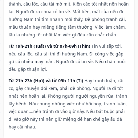
thành, cầu lộc, cầu tài mờ mịt. Kiện cáo tốt nhất nên hoãn
lại. Người đi xa chưa có tin về. Mất tiền, mất của nếu đi
hướng Nam thì tìm nhanh mới thấy. Đề phòng tranh cãi,
mâu thuẫn hay miệng tiếng tầm thường. Việc làm chậm,
lâu la nhưng tốt nhất làm việc gì đều cần chắc chắn.
Từ 19h-21h (Tuất) và từ 07h-09h (Thìn)
Tin vui sắp tới,
nếu cầu lộc, cầu tài thì đi hướng Nam. Đi công việc gặp
gỡ có nhiều may mắn. Người đi có tin về. Nếu chăn nuôi
đều gặp thuận lợi.
Từ 21h-23h (Hợi) và từ 09h-11h (Tị)
Hay tranh luận, cãi
cọ, gây chuyện đói kém, phải đề phòng. Người ra đi tốt
nhất nên hoãn lại. Phòng người người nguyền rủa, tránh
lây bệnh. Nói chung những việc như hội họp, tranh luận,
việc quan,…nên tránh đi vào giờ này. Nếu bắt buộc phải
đi vào giờ này thì nên giữ miệng để hạn ché gây ẩu đả
hay cãi nhau.