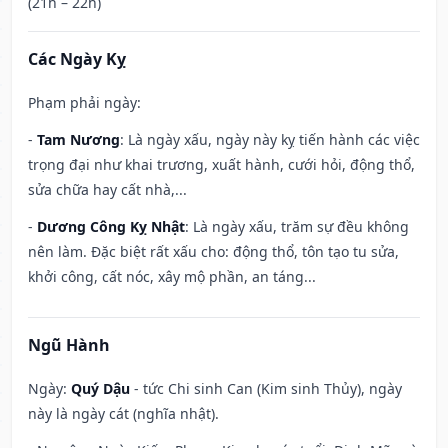
(21h – 22h)
Các Ngày Kỵ
Phạm phải ngày:
-
Tam Nương
: Là ngày xấu, ngày này kỵ tiến hành các việc
trọng đại như khai trương, xuất hành, cưới hỏi, động thổ,
sửa chữa hay cất nhà,...
-
Dương Công Kỵ Nhật
: Là ngày xấu, trăm sự đều không
nên làm. Đặc biệt rất xấu cho: động thổ, tôn tạo tu sửa,
khởi công, cất nóc, xây mộ phần, an táng...
Ngũ Hành
Ngày:
Quý Dậu
- tức Chi sinh Can (Kim sinh Thủy), ngày
này là ngày cát (nghĩa nhật).