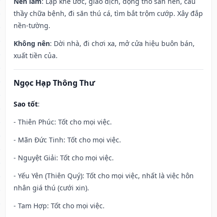
Nên làm
: Lập khế ước, giao dịch, động thổ san nền, cầu
thầy chữa bệnh, đi săn thú cá, tìm bắt trộm cướp. Xây đắp
nền-tường.
Không nên
: Dời nhà, đi chơi xa, mở cửa hiệu buôn bán,
xuất tiền của.
Ngọc Hạp Thông Thư
Sao tốt
:
- Thiên Phúc: Tốt cho mọi việc.
- Mãn Đức Tinh: Tốt cho mọi việc.
- Nguyệt Giải: Tốt cho mọi việc.
- Yếu Yên (Thiên Quý): Tốt cho mọi việc, nhất là việc hôn
nhân giá thú (cưới xin).
- Tam Hợp: Tốt cho mọi việc.