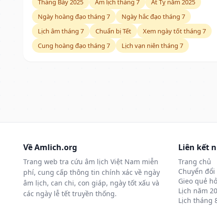
Tháng Bảy 2025
Âm lịch tháng 7
Ất Tỵ năm 2025
Ngày hoàng đạo tháng 7
Ngày hắc đạo tháng 7
Lịch âm tháng 7
Chuẩn bị Tết
Xem ngày tốt tháng 7
Cung hoàng đạo tháng 7
Lịch vạn niên tháng 7
Về Amlich.org
Liên kết 
Trang web tra cứu âm lịch Việt Nam miễn
Trang chủ
Chuyển đổi 
phí, cung cấp thông tin chính xác về ngày
Gieo quẻ hỏ
âm lịch, can chi, con giáp, ngày tốt xấu và
Lịch năm 2
các ngày lễ tết truyền thống.
Lịch tháng 