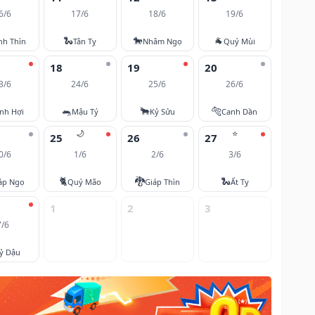
6/6
17/6
18/6
19/6
🐍
🐎
🐐
nh Thìn
Tân Tỵ
Nhâm Ngọ
Quý Mùi
18
19
20
3/6
24/6
25/6
26/6
🐀
🐂
🐅
nh Hợi
Mậu Tý
Kỷ Sửu
Canh Dần
🌙
⭐
25
26
27
0/6
1/6
2/6
3/6
🐈
🐉
🐍
áp Ngọ
Quý Mão
Giáp Thìn
Ất Tỵ
1
2
3
7/6
ỷ Dậu