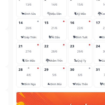
13/6
14/6
15/6
1
🐂
🐅
🐈
🐉
Đinh Sửu
Mậu Dần
Kỷ Mão
Ca
14
15
16
17
20/6
21/6
22/6
2
🐒
🐓
🐕
🐖
Giáp Thân
Ất Dậu
Bính Tuất
Đi
21
22
23
24
27/6
28/6
29/6
3
🐈
🐉
🐍
🐎
Tân Mão
Nhâm Thìn
Quý Tỵ
Gi
⭐
28
29
30
31
4/6
5/6
6/6
🐎
🐐
🐒
🐓
Bính Ngọ
Đinh Mùi
Mậu Thân
K