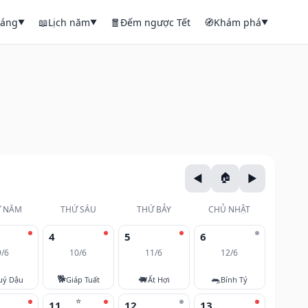
háng
📖
Lịch năm
🧧
Đếm ngược Tết
🧭
Khám phá
▼
▼
▼
 NĂM
THỨ SÁU
THỨ BẢY
CHỦ NHẬT
4
5
6
9/6
10/6
11/6
12/6
🐕
🐖
🐀
uý Dậu
Giáp Tuất
Ất Hợi
Bính Tý
⭐
11
12
13