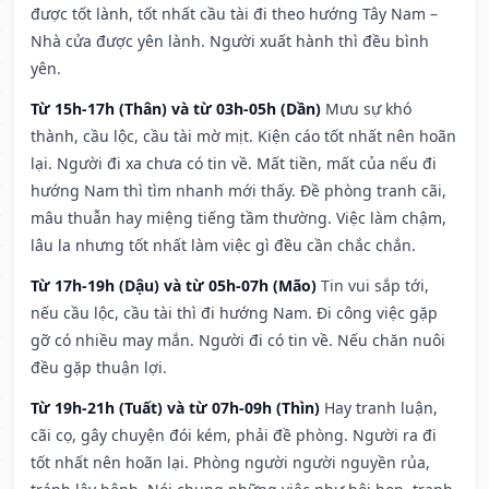
được tốt lành, tốt nhất cầu tài đi theo hướng Tây Nam –
Nhà cửa được yên lành. Người xuất hành thì đều bình
yên.
Từ 15h-17h (Thân) và từ 03h-05h (Dần)
Mưu sự khó
thành, cầu lộc, cầu tài mờ mịt. Kiện cáo tốt nhất nên hoãn
lại. Người đi xa chưa có tin về. Mất tiền, mất của nếu đi
hướng Nam thì tìm nhanh mới thấy. Đề phòng tranh cãi,
mâu thuẫn hay miệng tiếng tầm thường. Việc làm chậm,
lâu la nhưng tốt nhất làm việc gì đều cần chắc chắn.
Từ 17h-19h (Dậu) và từ 05h-07h (Mão)
Tin vui sắp tới,
nếu cầu lộc, cầu tài thì đi hướng Nam. Đi công việc gặp
gỡ có nhiều may mắn. Người đi có tin về. Nếu chăn nuôi
đều gặp thuận lợi.
Từ 19h-21h (Tuất) và từ 07h-09h (Thìn)
Hay tranh luận,
cãi cọ, gây chuyện đói kém, phải đề phòng. Người ra đi
tốt nhất nên hoãn lại. Phòng người người nguyền rủa,