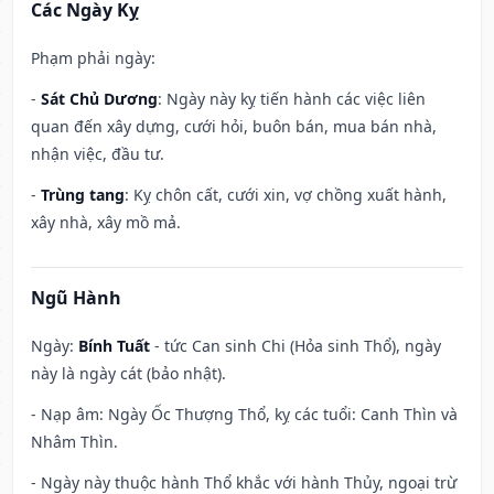
Các Ngày Kỵ
Phạm phải ngày:
-
Sát Chủ Dương
: Ngày này kỵ tiến hành các việc liên
quan đến xây dựng, cưới hỏi, buôn bán, mua bán nhà,
nhận việc, đầu tư.
-
Trùng tang
: Kỵ chôn cất, cưới xin, vợ chồng xuất hành,
xây nhà, xây mồ mả.
Ngũ Hành
Ngày:
Bính Tuất
- tức Can sinh Chi (Hỏa sinh Thổ), ngày
này là ngày cát (bảo nhật).
- Nạp âm: Ngày Ốc Thượng Thổ, kỵ các tuổi: Canh Thìn và
Nhâm Thìn.
- Ngày này thuộc hành Thổ khắc với hành Thủy, ngoại trừ