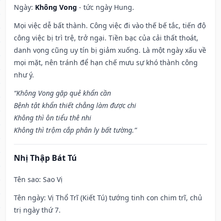
Ngày:
Không Vong
- tức ngày Hung.
Mọi việc dễ bất thành. Công việc đi vào thế bế tắc, tiến độ
công việc bị trì trệ, trở ngại. Tiền bạc của cải thất thoát,
danh vọng cũng uy tín bị giảm xuống. Là một ngày xấu về
mọi mặt, nên tránh để hạn chế mưu sự khó thành công
như ý.
“Không Vong gặp quẻ khẩn cần
Bệnh tật khẩn thiết chẳng làm được chi
Không thì ôn tiểu thê nhi
Không thì trộm cắp phân ly bất tường.”
Nhị Thập Bát Tú
Tên sao
: Sao Vị
Tên ngày
: Vị Thổ Trĩ (Kiết Tú) tướng tinh con chim trĩ, chủ
trị ngày thứ 7.