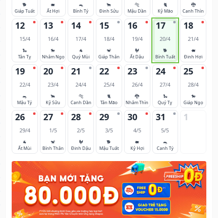
🐕
🐖
🐀
🐂
🐅
🐈
🐉
Giáp Tuất
Ất Hợi
Bính Tý
Đinh Sửu
Mậu Dần
Kỷ Mão
Canh Thìn
12
13
14
15
16
17
18
15/4
16/4
17/4
18/4
19/4
20/4
21/4
🐍
🐎
🐐
🐒
🐓
🐕
🐖
Tân Tỵ
Nhâm Ngọ
Quý Mùi
Giáp Thân
Ất Dậu
Bính Tuất
Đinh Hợi
19
20
21
22
23
24
25
22/4
23/4
24/4
25/4
26/4
27/4
28/4
🐀
🐂
🐅
🐈
🐉
🐍
🐎
Mậu Tý
Kỷ Sửu
Canh Dần
Tân Mão
Nhâm Thìn
Quý Tỵ
Giáp Ngọ
26
27
28
29
30
31
1
29/4
1/5
2/5
3/5
4/5
5/5
🐐
🐒
🐓
🐕
🐖
🐀
Ất Mùi
Bính Thân
Đinh Dậu
Mậu Tuất
Kỷ Hợi
Canh Tý