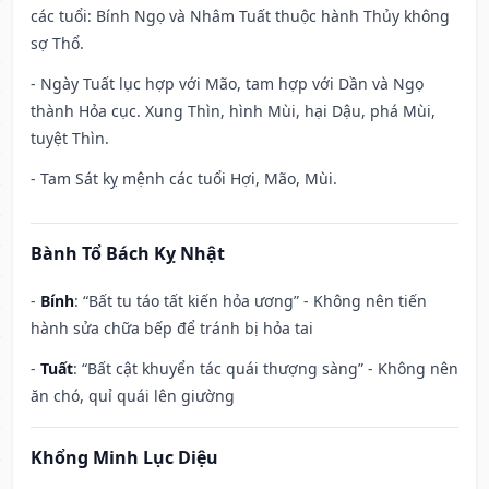
các tuổi: Bính Ngọ và Nhâm Tuất thuộc hành Thủy không
sợ Thổ.
- Ngày Tuất lục hợp với Mão, tam hợp với Dần và Ngọ
thành Hỏa cục. Xung Thìn, hình Mùi, hại Dậu, phá Mùi,
tuyệt Thìn.
- Tam Sát kỵ mệnh các tuổi Hợi, Mão, Mùi.
Bành Tổ Bách Kỵ Nhật
-
Bính
: “Bất tu táo tất kiến hỏa ương” - Không nên tiến
hành sửa chữa bếp để tránh bị hỏa tai
-
Tuất
: “Bất cật khuyển tác quái thượng sàng” - Không nên
ăn chó, quỉ quái lên giường
Khổng Minh Lục Diệu