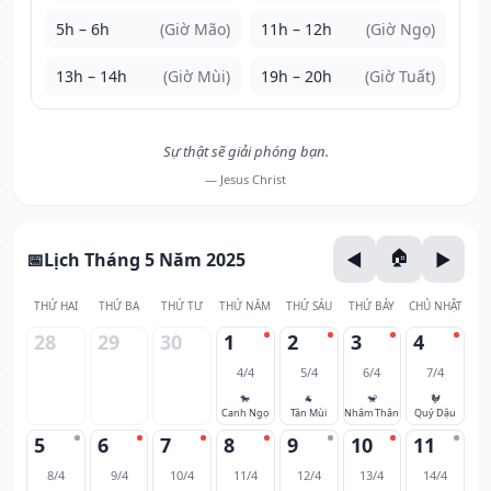
5h – 6h
(Giờ Mão)
11h – 12h
(Giờ Ngọ)
13h – 14h
(Giờ Mùi)
19h – 20h
(Giờ Tuất)
Sự thật sẽ giải phóng bạn.
— Jesus Christ
Lịch Tháng 5 Năm 2025
THỨ HAI
THỨ BA
THỨ TƯ
THỨ NĂM
THỨ SÁU
THỨ BẢY
CHỦ NHẬT
28
29
30
1
2
3
4
4/4
5/4
6/4
7/4
🐎
🐐
🐒
🐓
Canh Ngọ
Tân Mùi
Nhâm Thân
Quý Dậu
5
6
7
8
9
10
11
8/4
9/4
10/4
11/4
12/4
13/4
14/4