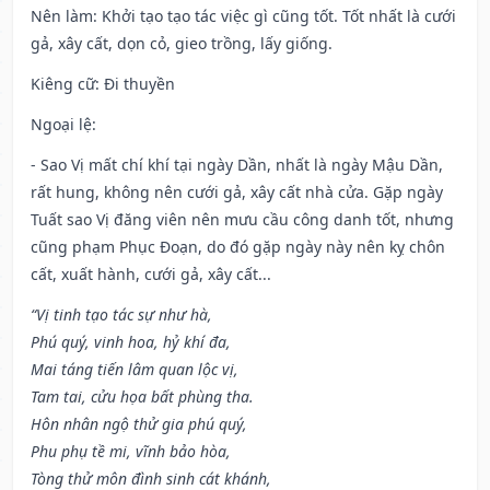
Nên làm
: Khởi tạo tạo tác việc gì cũng tốt. Tốt nhất là cưới
gả, xây cất, dọn cỏ, gieo trồng, lấy giống.
Kiêng cữ
: Đi thuyền
Ngoại lệ
:
- Sao Vị mất chí khí tại ngày Dần, nhất là ngày Mậu Dần,
rất hung, không nên cưới gả, xây cất nhà cửa. Gặp ngày
Tuất sao Vị đăng viên nên mưu cầu công danh tốt, nhưng
cũng phạm Phục Đoạn, do đó gặp ngày này nên kỵ chôn
cất, xuất hành, cưới gả, xây cất...
“Vị tinh tạo tác sự như hà,
Phú quý, vinh hoa, hỷ khí đa,
Mai táng tiến lâm quan lộc vị,
Tam tai, cửu họa bất phùng tha.
Hôn nhân ngộ thử gia phú quý,
Phu phụ tề mi, vĩnh bảo hòa,
Tòng thử môn đình sinh cát khánh,