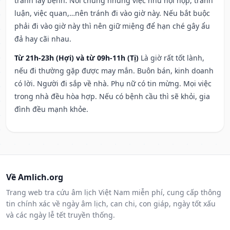
tránh lây bệnh. Nói chung những việc như hội họp, tranh
luận, việc quan,…nên tránh đi vào giờ này. Nếu bắt buộc
phải đi vào giờ này thì nên giữ miệng để hạn ché gây ẩu
đả hay cãi nhau.
Từ 21h-23h (Hợi) và từ 09h-11h (Tị)
Là giờ rất tốt lành,
nếu đi thường gặp được may mắn. Buôn bán, kinh doanh
có lời. Người đi sắp về nhà. Phụ nữ có tin mừng. Mọi việc
trong nhà đều hòa hợp. Nếu có bệnh cầu thì sẽ khỏi, gia
đình đều mạnh khỏe.
Về Amlich.org
Trang web tra cứu âm lịch Việt Nam miễn phí, cung cấp thông
tin chính xác về ngày âm lịch, can chi, con giáp, ngày tốt xấu
và các ngày lễ tết truyền thống.