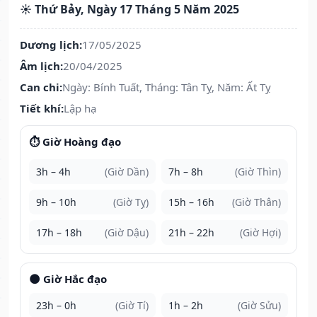
☀️ Thứ Bảy, Ngày 17 Tháng 5 Năm 2025
Dương lịch:
17/05/2025
Âm lịch:
20/04/2025
Can chi:
Ngày: Bính Tuất, Tháng: Tân Tỵ, Năm: Ất Tỵ
Tiết khí:
Lập hạ
⏱️ Giờ Hoàng đạo
3h – 4h
(Giờ Dần)
7h – 8h
(Giờ Thìn)
9h – 10h
(Giờ Tỵ)
15h – 16h
(Giờ Thân)
17h – 18h
(Giờ Dậu)
21h – 22h
(Giờ Hợi)
🌑 Giờ Hắc đạo
23h – 0h
(Giờ Tí)
1h – 2h
(Giờ Sửu)