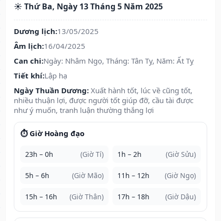
☀️ Thứ Ba, Ngày 13 Tháng 5 Năm 2025
Dương lịch:
13/05/2025
Âm lịch:
16/04/2025
Can chi:
Ngày: Nhâm Ngọ, Tháng: Tân Tỵ, Năm: Ất Tỵ
Tiết khí:
Lập hạ
Ngày Thuần Dương:
Xuất hành tốt, lúc về cũng tốt,
nhiều thuận lợi, được người tốt giúp đỡ, cầu tài được
như ý muốn, tranh luận thường thắng lợi
⏱️ Giờ Hoàng đạo
23h – 0h
(Giờ Tí)
1h – 2h
(Giờ Sửu)
5h – 6h
(Giờ Mão)
11h – 12h
(Giờ Ngọ)
15h – 16h
(Giờ Thân)
17h – 18h
(Giờ Dậu)