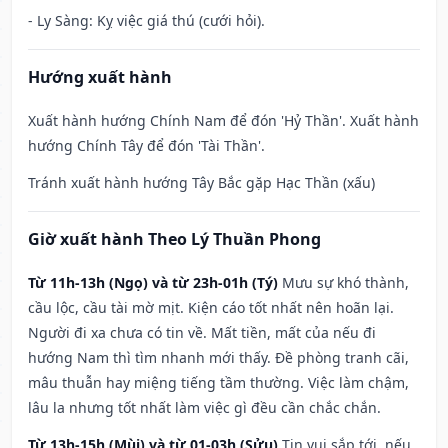
- Ly Sàng: Kỵ việc giá thú (cưới hỏi).
Hướng xuất hành
Xuất hành hướng Chính Nam để đón 'Hỷ Thần'. Xuất hành
hướng Chính Tây để đón 'Tài Thần'.
Tránh xuất hành hướng Tây Bắc gặp Hạc Thần (xấu)
Giờ xuất hành Theo Lý Thuần Phong
Từ 11h-13h (Ngọ) và từ 23h-01h (Tý)
Mưu sự khó thành,
cầu lộc, cầu tài mờ mịt. Kiện cáo tốt nhất nên hoãn lại.
Người đi xa chưa có tin về. Mất tiền, mất của nếu đi
hướng Nam thì tìm nhanh mới thấy. Đề phòng tranh cãi,
mâu thuẫn hay miệng tiếng tầm thường. Việc làm chậm,
lâu la nhưng tốt nhất làm việc gì đều cần chắc chắn.
Từ 13h-15h (Mùi) và từ 01-03h (Sửu)
Tin vui sắp tới, nếu