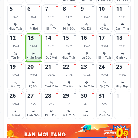
5
6
7
8
9
10
11
8/4
9/4
10/4
11/4
12/4
13/4
14/4
🐕
🐖
🐀
🐂
🐅
🐈
🐉
Giáp Tuất
Ất Hợi
Bính Tý
Đinh Sửu
Mậu Dần
Kỷ Mão
Canh Thìn
12
13
14
15
16
17
18
15/4
16/4
17/4
18/4
19/4
20/4
21/4
🐍
🐎
🐐
🐒
🐓
🐕
🐖
Tân Tỵ
Nhâm Ngọ
Quý Mùi
Giáp Thân
Ất Dậu
Bính Tuất
Đinh Hợi
19
20
21
22
23
24
25
22/4
23/4
24/4
25/4
26/4
27/4
28/4
🐀
🐂
🐅
🐈
🐉
🐍
🐎
Mậu Tý
Kỷ Sửu
Canh Dần
Tân Mão
Nhâm Thìn
Quý Tỵ
Giáp Ngọ
26
27
28
29
30
31
1
29/4
1/5
2/5
3/5
4/5
5/5
🐐
🐒
🐓
🐕
🐖
🐀
Ất Mùi
Bính Thân
Đinh Dậu
Mậu Tuất
Kỷ Hợi
Canh Tý