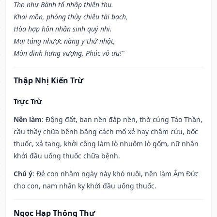
Thọ như Bành tổ nhập thiên thu.
Khai môn, phóng thủy chiêu tài bạch,
Hòa hợp hôn nhân sinh quý nhi.
Mai táng nhược năng y thử nhật,
Môn đình hưng vượng, Phúc vô ưu!”
Thập Nhị Kiến Trừ
Trực Trừ
Nên làm
: Động đất, ban nền đắp nền, thờ cúng Táo Thần,
cầu thầy chữa bệnh bằng cách mổ xẻ hay châm cứu, bốc
thuốc, xả tang, khởi công làm lò nhuộm lò gốm, nữ nhân
khởi đầu uống thuốc chữa bệnh.
Chú ý
: Đẻ con nhằm ngày này khó nuôi, nên làm Âm Đức
cho con, nam nhân kỵ khởi đầu uống thuốc.
Ngọc Hạp Thông Thư