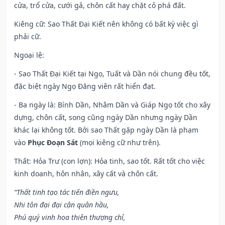
cửa, trổ cửa, cưới gả, chôn cất hay chặt cỏ phá đất.
Kiêng cữ
: Sao Thất Đại Kiết nên không có bất kỳ việc gì
phải cữ.
Ngoại lệ
:
- Sao Thất Đại Kiết tại Ngọ, Tuất và Dần nói chung đều tốt,
đặc biệt ngày Ngọ Đăng viên rất hiển đạt.
- Ba ngày là: Bính Dần, Nhâm Dần và Giáp Ngọ tốt cho xây
dựng, chôn cất, song cũng ngày Dần nhưng ngày Dần
khác lại không tốt. Bởi sao Thất gặp ngày Dần là phạm
vào
Phục Đoạn Sát
(mọi kiêng cữ như trên).
Thất: Hỏa Trư (con lợn): Hỏa tinh, sao tốt. Rất tốt cho việc
kinh doanh, hôn nhân, xây cất và chôn cất.
“Thất tinh tạo tác tiến điền ngưu,
Nhi tôn đại đại cận quân hầu,
Phú quý vinh hoa thiên thượng chỉ,