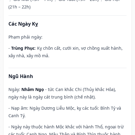
(21h – 22h)
Các Ngày Kỵ
Phạm phải ngày:
-
Trùng Phục
: Kỵ chôn cất, cưới xin, vợ chồng xuất hành,
xây nhà, xây mồ mả.
Ngũ Hành
Ngày:
Nhâm Ngọ
- tức Can khắc Chi (Thủy khắc Hỏa),
ngày này là ngày cát trung bình (chế nhật).
- Nạp âm: Ngày Dương Liễu Mộc, kỵ các tuổi: Bính Tý và
Canh Tý.
- Ngày này thuộc hành Mộc khắc với hành Thổ, ngoại trừ
các tuổi: Canh Ngọ, Mậu Thân và Bính Thìn thuộc hành