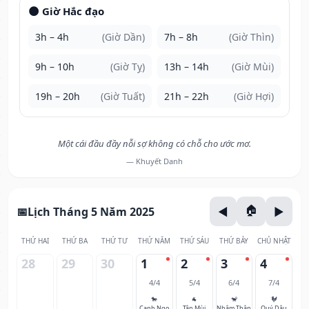
🌑 Giờ Hắc đạo
3h – 4h
(Giờ Dần)
7h – 8h
(Giờ Thìn)
9h – 10h
(Giờ Tỵ)
13h – 14h
(Giờ Mùi)
19h – 20h
(Giờ Tuất)
21h – 22h
(Giờ Hợi)
Một cái đầu đầy nỗi sợ không có chỗ cho ước mơ.
— Khuyết Danh
Lịch Tháng 5 Năm 2025
THỨ HAI
THỨ BA
THỨ TƯ
THỨ NĂM
THỨ SÁU
THỨ BẢY
CHỦ NHẬT
28
29
30
1
2
3
4
4/4
5/4
6/4
7/4
🐎
🐐
🐒
🐓
Canh Ngọ
Tân Mùi
Nhâm Thân
Quý Dậu