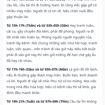
cầu lộc, cầu tài thì đi hướng Nam. Đi công việc gặp gỡ có
nhiều may mắn. Người đi có tin về. Nếu chăn nuôi đều
gặp thuận lợi.
Từ 15h-17h (Thân) và từ 03h-05h (Dần)
Hay tranh luận,
cãi cọ, gây chuyện đói kém, phải đề phòng. Người ra đi
tốt nhất nên hoãn lại. Phòng người người nguyền rủa,
tránh lây bệnh. Nói chung những việc như hội họp, tranh
luận, việc quan,…nên tránh đi vào giờ này. Nếu bắt buộc
phải đi vào giờ này thì nên giữ miệng để hạn ché gây ẩu
đả hay cãi nhau.
Từ 17h-19h (Dậu) và từ 05h-07h (Mão)
Là giờ rất tốt lành,
nếu đi thường gặp được may mắn. Buôn bán, kinh doanh
có lời. Người đi sắp về nhà. Phụ nữ có tin mừng. Mọi việc
trong nhà đều hòa hợp. Nếu có bệnh cầu thì sẽ khỏi, gia
đình đều mạnh khỏe.
Từ 19h-21h (Tuất) và từ 07h-09h (Thìn)
Cầu tài thì không