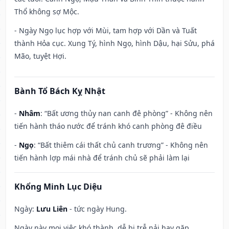
Thổ không sợ Mộc.
- Ngày Ngọ lục hợp với Mùi, tam hợp với Dần và Tuất
thành Hỏa cục. Xung Tý, hình Ngọ, hình Dậu, hại Sửu, phá
Mão, tuyệt Hợi.
Bành Tổ Bách Kỵ Nhật
-
Nhâm
: “Bất ương thủy nan canh đê phòng” - Không nên
tiến hành tháo nước để tránh khó canh phòng đê điều
-
Ngọ
: “Bất thiêm cái thất chủ canh trương” - Không nên
tiến hành lợp mái nhà để tránh chủ sẽ phải làm lại
Khổng Minh Lục Diệu
Ngày:
Lưu Liên
- tức ngày Hung.
Ngày này mọi việc khó thành, dễ bị trễ nải hay gặp