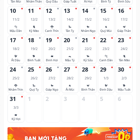
Tân Mùi
Nhâm Thân
Quý Dậu
Giáp Tuất
Ất Hợi
Bính Tý
Đinh Sửu
10
11
12
13
14
15
16
11/2
12/2
13/2
14/2
15/2
16/2
17/2
🐅
🐈
🐉
🐍
🐎
🐐
🐒
Mậu Dần
Kỷ Mão
Canh Thìn
Tân Tỵ
Nhâm Ngọ
Quý Mùi
Giáp Thân
17
18
19
20
21
22
23
18/2
19/2
20/2
21/2
22/2
23/2
24/2
🐓
🐕
🐖
🐀
🐂
🐅
🐈
Ất Dậu
Bính Tuất
Đinh Hợi
Mậu Tý
Kỷ Sửu
Canh Dần
Tân Mão
24
25
26
27
28
29
30
25/2
26/2
27/2
28/2
29/2
1/3
2/3
🐉
🐍
🐎
🐐
🐒
🐓
🐕
Nhâm Thìn
Quý Tỵ
Giáp Ngọ
Ất Mùi
Bính Thân
Đinh Dậu
Mậu Tuất
31
1
2
3
4
5
6
3/3
🐖
Kỷ Hợi