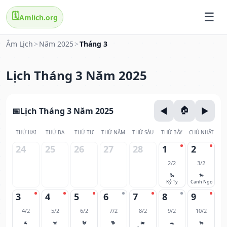
🗓️
Amlich.org
Âm Lịch
>
Năm 2025
>
Tháng 3
Lịch Tháng 3 Năm 2025
Lịch Tháng 3 Năm 2025
THỨ HAI
THỨ BA
THỨ TƯ
THỨ NĂM
THỨ SÁU
THỨ BẢY
CHỦ NHẬT
24
25
26
27
28
1
2
2/2
3/2
🐍
🐎
Kỷ Tỵ
Canh Ngọ
3
4
5
6
7
8
9
4/2
5/2
6/2
7/2
8/2
9/2
10/2
🐐
🐒
🐓
🐕
🐖
🐀
🐂