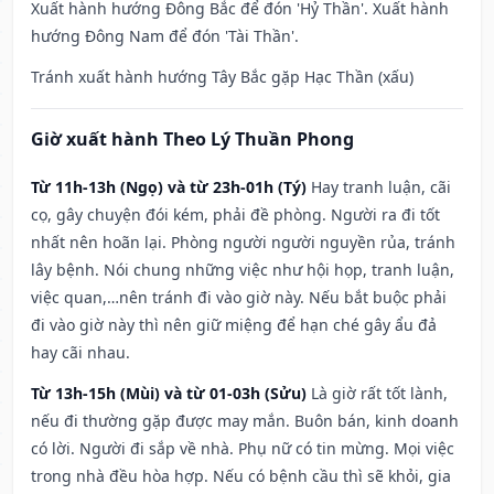
Xuất hành hướng Đông Bắc để đón 'Hỷ Thần'. Xuất hành
hướng Đông Nam để đón 'Tài Thần'.
Tránh xuất hành hướng Tây Bắc gặp Hạc Thần (xấu)
Giờ xuất hành Theo Lý Thuần Phong
Từ 11h-13h (Ngọ) và từ 23h-01h (Tý)
Hay tranh luận, cãi
cọ, gây chuyện đói kém, phải đề phòng. Người ra đi tốt
nhất nên hoãn lại. Phòng người người nguyền rủa, tránh
lây bệnh. Nói chung những việc như hội họp, tranh luận,
việc quan,…nên tránh đi vào giờ này. Nếu bắt buộc phải
đi vào giờ này thì nên giữ miệng để hạn ché gây ẩu đả
hay cãi nhau.
Từ 13h-15h (Mùi) và từ 01-03h (Sửu)
Là giờ rất tốt lành,
nếu đi thường gặp được may mắn. Buôn bán, kinh doanh
có lời. Người đi sắp về nhà. Phụ nữ có tin mừng. Mọi việc
trong nhà đều hòa hợp. Nếu có bệnh cầu thì sẽ khỏi, gia