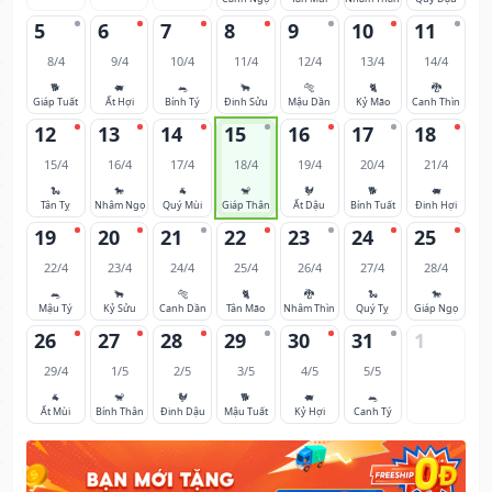
5
6
7
8
9
10
11
8/4
9/4
10/4
11/4
12/4
13/4
14/4
🐕
🐖
🐀
🐂
🐅
🐈
🐉
Giáp Tuất
Ất Hợi
Bính Tý
Đinh Sửu
Mậu Dần
Kỷ Mão
Canh Thìn
12
13
14
15
16
17
18
15/4
16/4
17/4
18/4
19/4
20/4
21/4
🐍
🐎
🐐
🐒
🐓
🐕
🐖
Tân Tỵ
Nhâm Ngọ
Quý Mùi
Giáp Thân
Ất Dậu
Bính Tuất
Đinh Hợi
19
20
21
22
23
24
25
22/4
23/4
24/4
25/4
26/4
27/4
28/4
🐀
🐂
🐅
🐈
🐉
🐍
🐎
Mậu Tý
Kỷ Sửu
Canh Dần
Tân Mão
Nhâm Thìn
Quý Tỵ
Giáp Ngọ
26
27
28
29
30
31
1
29/4
1/5
2/5
3/5
4/5
5/5
🐐
🐒
🐓
🐕
🐖
🐀
Ất Mùi
Bính Thân
Đinh Dậu
Mậu Tuất
Kỷ Hợi
Canh Tý