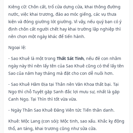
Kiêng cữ
: Chôn cất, trổ cửa dựng cửa, khai thông đường
nước, việc khai trương, đào ao móc giếng, các vụ thưa
kiện và đóng giường lót giường. Vì vậy, nếu quý bạn có ý
định chôn cất người chết hay khai trường lập nghiệp thì
nên chọn một ngày khác để tiến hành.
Ngoại lệ
:
- Sao Khuê là một trong
Thất Sát Tinh
, nếu đẻ con nhằm
ngày này thì nên lấy tên của Sao Khuê cũng có thể lấy tên
Sao của năm hay tháng mà đặt cho con dễ nuôi hơn.
- Sao Khuê Hãm Địa tại Thân nên Văn Khoa thất bại. Tại
Ngọ thì chỗ Tuyệt gặp Sanh đắc lợi mưu sự, nhất là gặp
Canh Ngọ. Tại Thìn thì tốt vừa vừa.
- Ngày Thân Sao Khuê Đăng Viên tức Tiến thân danh.
Khuê: Mộc Lang (con sói): Mộc tinh, sao xấu. Khắc kỵ động
thổ, an táng, khai trương cũng như sửa cửa.