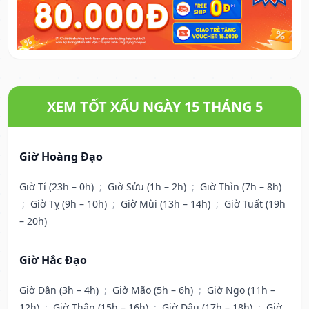
XEM TỐT XẤU NGÀY 15 THÁNG 5
Giờ Hoàng Đạo
Giờ Tí (23h – 0h)
;
Giờ Sửu (1h – 2h)
;
Giờ Thìn (7h – 8h)
;
Giờ Tỵ (9h – 10h)
;
Giờ Mùi (13h – 14h)
;
Giờ Tuất (19h
– 20h)
Giờ Hắc Đạo
Giờ Dần (3h – 4h)
;
Giờ Mão (5h – 6h)
;
Giờ Ngọ (11h –
12h)
;
Giờ Thân (15h – 16h)
;
Giờ Dậu (17h – 18h)
;
Giờ