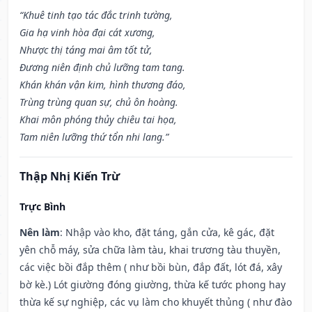
“Khuê tinh tạo tác đắc trinh tường,
Gia hạ vinh hòa đại cát xương,
Nhược thị táng mai âm tốt tử,
Đương niên định chủ lưỡng tam tang.
Khán khán vận kim, hình thương đáo,
Trùng trùng quan sự, chủ ôn hoàng.
Khai môn phóng thủy chiêu tai họa,
Tam niên lưỡng thứ tổn nhi lang.”
Thập Nhị Kiến Trừ
Trực Bình
Nên làm
: Nhập vào kho, đặt táng, gắn cửa, kê gác, đặt
yên chỗ máy, sửa chữa làm tàu, khai trương tàu thuyền,
các việc bồi đắp thêm ( như bồi bùn, đắp đất, lót đá, xây
bờ kè.) Lót giường đóng giường, thừa kế tước phong hay
thừa kế sự nghiệp, các vụ làm cho khuyết thủng ( như đào