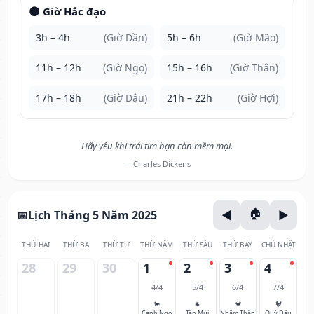
🌑 Giờ Hắc đạo
3h – 4h
(Giờ Dần)
5h – 6h
(Giờ Mão)
11h – 12h
(Giờ Ngọ)
15h – 16h
(Giờ Thân)
17h – 18h
(Giờ Dậu)
21h – 22h
(Giờ Hợi)
Hãy yêu khi trái tim bạn còn mềm mại.
— Charles Dickens
Lịch Tháng 5 Năm 2025
THỨ HAI
THỨ BA
THỨ TƯ
THỨ NĂM
THỨ SÁU
THỨ BẢY
CHỦ NHẬT
28
29
30
1
2
3
4
4/4
5/4
6/4
7/4
🐎
🐐
🐒
🐓
Canh Ngọ
Tân Mùi
Nhâm Thân
Quý Dậu