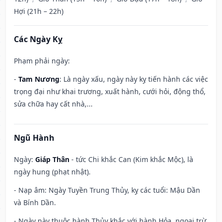
Hợi (21h – 22h)
Các Ngày Kỵ
Phạm phải ngày:
-
Tam Nương
: Là ngày xấu, ngày này kỵ tiến hành các việc
trọng đại như khai trương, xuất hành, cưới hỏi, động thổ,
sửa chữa hay cất nhà,...
Ngũ Hành
Ngày:
Giáp Thân
- tức Chi khắc Can (Kim khắc Mộc), là
ngày hung (phạt nhật).
- Nạp âm: Ngày Tuyền Trung Thủy, kỵ các tuổi: Mậu Dần
và Bính Dần.
- Ngày này thuộc hành Thủy khắc với hành Hỏa, ngoại trừ