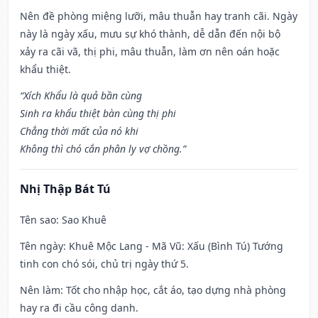
Nên đề phòng miệng lưỡi, mâu thuẫn hay tranh cãi. Ngày
này là ngày xấu, mưu sự khó thành, dễ dẫn đến nội bộ
xảy ra cãi vã, thị phi, mâu thuẫn, làm ơn nên oán hoặc
khẩu thiệt.
“Xích Khẩu là quả bần cùng
Sinh ra khẩu thiệt bàn cùng thị phi
Chẳng thời mất của nó khi
Không thì chó cắn phân ly vợ chồng.”
Nhị Thập Bát Tú
Tên sao
: Sao Khuê
Tên ngày
: Khuê Mộc Lang - Mã Vũ: Xấu (Bình Tú) Tướng
tinh con chó sói, chủ trị ngày thứ 5.
Nên làm
: Tốt cho nhập học, cắt áo, tạo dựng nhà phòng
hay ra đi cầu công danh.