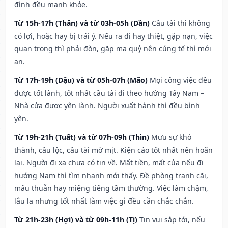
đình đều mạnh khỏe.
Từ 15h-17h (Thân) và từ 03h-05h (Dần)
Cầu tài thì không
có lợi, hoặc hay bị trái ý. Nếu ra đi hay thiệt, gặp nạn, việc
quan trọng thì phải đòn, gặp ma quỷ nên cúng tế thì mới
an.
Từ 17h-19h (Dậu) và từ 05h-07h (Mão)
Mọi công việc đều
được tốt lành, tốt nhất cầu tài đi theo hướng Tây Nam –
Nhà cửa được yên lành. Người xuất hành thì đều bình
yên.
Từ 19h-21h (Tuất) và từ 07h-09h (Thìn)
Mưu sự khó
thành, cầu lộc, cầu tài mờ mịt. Kiện cáo tốt nhất nên hoãn
lại. Người đi xa chưa có tin về. Mất tiền, mất của nếu đi
hướng Nam thì tìm nhanh mới thấy. Đề phòng tranh cãi,
mâu thuẫn hay miệng tiếng tầm thường. Việc làm chậm,
lâu la nhưng tốt nhất làm việc gì đều cần chắc chắn.
Từ 21h-23h (Hợi) và từ 09h-11h (Tị)
Tin vui sắp tới, nếu