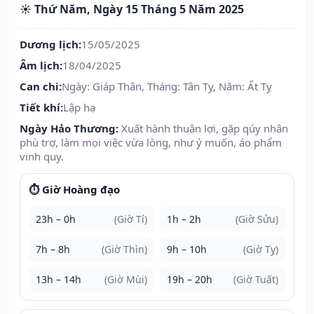
☀️ Thứ Năm, Ngày 15 Tháng 5 Năm 2025
Dương lịch:
15/05/2025
Âm lịch:
18/04/2025
Can chi:
Ngày: Giáp Thân, Tháng: Tân Tỵ, Năm: Ất Tỵ
Tiết khí:
Lập hạ
Ngày Hảo Thương:
Xuất hành thuận lợi, gặp qúy nhân
phù trợ, làm mọi việc vừa lòng, như ý muốn, áo phẩm
vinh quy.
⏱️ Giờ Hoàng đạo
23h – 0h
(Giờ Tí)
1h – 2h
(Giờ Sửu)
7h – 8h
(Giờ Thìn)
9h – 10h
(Giờ Tỵ)
13h – 14h
(Giờ Mùi)
19h – 20h
(Giờ Tuất)