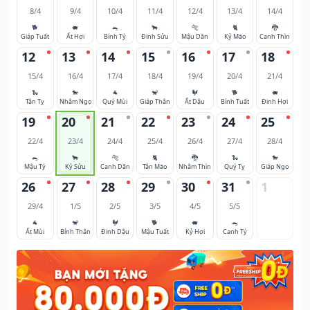
8/4
9/4
10/4
11/4
12/4
13/4
14/4
🐕
🐖
🐀
🐂
🐅
🐈
🐉
Giáp Tuất
Ất Hợi
Bính Tý
Đinh Sửu
Mậu Dần
Kỷ Mão
Canh Thìn
12
13
14
15
16
17
18
15/4
16/4
17/4
18/4
19/4
20/4
21/4
🐍
🐎
🐐
🐒
🐓
🐕
🐖
Tân Tỵ
Nhâm Ngọ
Quý Mùi
Giáp Thân
Ất Dậu
Bính Tuất
Đinh Hợi
19
20
21
22
23
24
25
22/4
23/4
24/4
25/4
26/4
27/4
28/4
🐀
🐂
🐅
🐈
🐉
🐍
🐎
Mậu Tý
Kỷ Sửu
Canh Dần
Tân Mão
Nhâm Thìn
Quý Tỵ
Giáp Ngọ
26
27
28
29
30
31
1
29/4
1/5
2/5
3/5
4/5
5/5
🐐
🐒
🐓
🐕
🐖
🐀
Ất Mùi
Bính Thân
Đinh Dậu
Mậu Tuất
Kỷ Hợi
Canh Tý