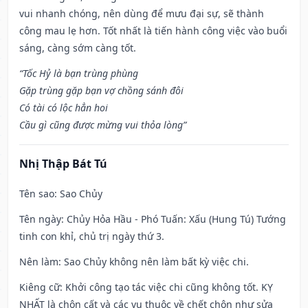
vui nhanh chóng, nên dùng để mưu đại sự, sẽ thành
công mau lẹ hơn. Tốt nhất là tiến hành công việc vào buổi
sáng, càng sớm càng tốt.
“Tốc Hỷ là bạn trùng phùng
Gặp trùng gặp bạn vợ chồng sánh đôi
Có tài có lộc hẳn hoi
Cầu gì cũng được mừng vui thỏa lòng”
Nhị Thập Bát Tú
Tên sao
: Sao Chủy
Tên ngày
: Chủy Hỏa Hầu - Phó Tuấn: Xấu (Hung Tú) Tướng
tinh con khỉ, chủ trị ngày thứ 3.
Nên làm
: Sao Chủy không nên làm bất kỳ việc chi.
Kiêng cữ
: Khởi công tạo tác việc chi cũng không tốt. KỴ
NHẤT là chôn cất và các vụ thuộc về chết chôn như sửa