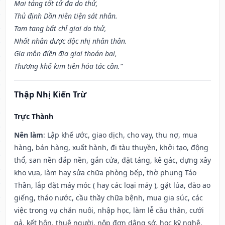
Mai táng tốt tử đa do thử,
Thủ định Dần niên tiện sát nhân.
Tam tang bất chỉ giai do thử,
Nhất nhân dược độc nhị nhân thân.
Gia môn điền địa giai thoán bại,
Thương khố kim tiền hóa tác cần.”
Thập Nhị Kiến Trừ
Trực Thành
Nên làm
: Lập khế ước, giao dịch, cho vay, thu nợ, mua
hàng, bán hàng, xuất hành, đi tàu thuyền, khởi tạo, động
thổ, san nền đắp nền, gắn cửa, đặt táng, kê gác, dựng xây
kho vựa, làm hay sửa chữa phòng bếp, thờ phụng Táo
Thần, lắp đặt máy móc ( hay các loại máy ), gặt lúa, đào ao
giếng, tháo nước, cầu thầy chữa bệnh, mua gia súc, các
việc trong vụ chăn nuôi, nhập học, làm lễ cầu thân, cưới
gả, kết hôn, thuê người, nộp đơn dâng sớ, học kỹ nghệ,