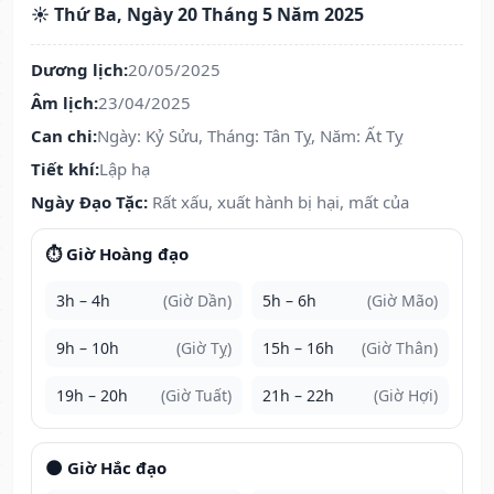
☀️ Thứ Ba, Ngày 20 Tháng 5 Năm 2025
Dương lịch:
20/05/2025
Âm lịch:
23/04/2025
Can chi:
Ngày: Kỷ Sửu, Tháng: Tân Tỵ, Năm: Ất Tỵ
Tiết khí:
Lập hạ
Ngày Đạo Tặc:
Rất xấu, xuất hành bị hại, mất của
⏱️ Giờ Hoàng đạo
3h – 4h
(Giờ Dần)
5h – 6h
(Giờ Mão)
9h – 10h
(Giờ Tỵ)
15h – 16h
(Giờ Thân)
19h – 20h
(Giờ Tuất)
21h – 22h
(Giờ Hợi)
🌑 Giờ Hắc đạo