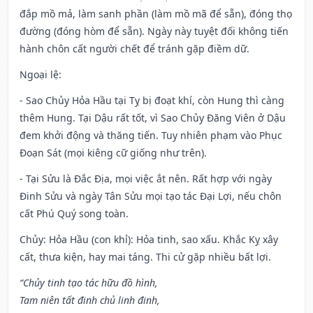
đắp mồ mả, làm sanh phần (làm mồ mã để sẵn), đóng thọ
đường (đóng hòm để sẵn). Ngày này tuyệt đối không tiến
hành chôn cất người chết để tránh gặp điềm dữ.
Ngoại lệ
:
- Sao Chủy Hỏa Hầu tại Tỵ bị đoạt khí, còn Hung thì càng
thêm Hung. Tại Dậu rất tốt, vì Sao Chủy Đăng Viên ở Dậu
đem khởi động và thăng tiến. Tuy nhiên phạm vào Phục
Đoạn Sát (mọi kiêng cữ giống như trên).
- Tại Sửu là Đắc Địa, mọi việc ắt nên. Rất hợp với ngày
Đinh Sửu và ngày Tân Sửu mọi tạo tác Đại Lợi, nếu chôn
cất Phú Quý song toàn.
Chủy: Hỏa Hầu (con khỉ): Hỏa tinh, sao xấu. Khắc Kỵ xây
cất, thưa kiện, hay mai táng. Thi cử gặp nhiều bất lợi.
“Chủy tinh tạo tác hữu đồ hình,
Tam niên tất đinh chủ linh đinh,