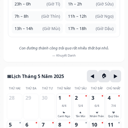
23h – 0h
(Giờ Tí)
1h – 2h
(Giờ Sửu)
7h – 8h
(Giờ Thìn)
11h – 12h
(Giờ Ngọ)
13h – 14h
(Giờ Mùi)
17h – 18h
(Giờ Dậu)
Con đường thành công trải qua rất nhiều thất bại nhỏ.
— Khuyết Danh
Lịch Tháng 5 Năm 2025
THỨ HAI
THỨ BA
THỨ TƯ
THỨ NĂM
THỨ SÁU
THỨ BẢY
CHỦ NHẬT
28
29
30
1
2
3
4
4/4
5/4
6/4
7/4
🐎
🐐
🐒
🐓
Canh Ngọ
Tân Mùi
Nhâm Thân
Quý Dậu
5
6
7
8
9
10
11