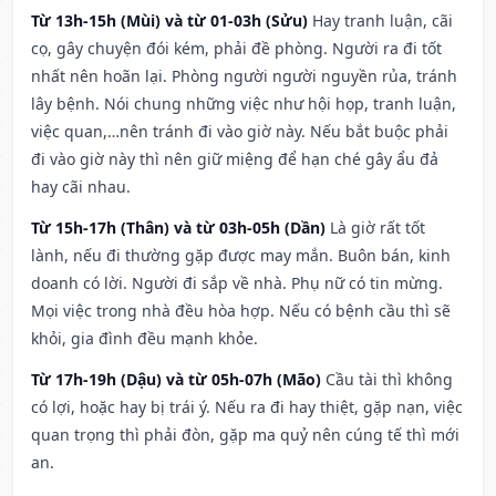
Từ 13h-15h (Mùi) và từ 01-03h (Sửu)
Hay tranh luận, cãi
cọ, gây chuyện đói kém, phải đề phòng. Người ra đi tốt
nhất nên hoãn lại. Phòng người người nguyền rủa, tránh
lây bệnh. Nói chung những việc như hội họp, tranh luận,
việc quan,…nên tránh đi vào giờ này. Nếu bắt buộc phải
đi vào giờ này thì nên giữ miệng để hạn ché gây ẩu đả
hay cãi nhau.
Từ 15h-17h (Thân) và từ 03h-05h (Dần)
Là giờ rất tốt
lành, nếu đi thường gặp được may mắn. Buôn bán, kinh
doanh có lời. Người đi sắp về nhà. Phụ nữ có tin mừng.
Mọi việc trong nhà đều hòa hợp. Nếu có bệnh cầu thì sẽ
khỏi, gia đình đều mạnh khỏe.
Từ 17h-19h (Dậu) và từ 05h-07h (Mão)
Cầu tài thì không
có lợi, hoặc hay bị trái ý. Nếu ra đi hay thiệt, gặp nạn, việc
quan trọng thì phải đòn, gặp ma quỷ nên cúng tế thì mới
an.