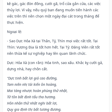
kê gác, gác đòn đông, cưới gã, trổ cửa gắn cửa, các việc
thủy lợi. Vì vậy, nếu quý bạn đang muốn tiến hành các
việc trên thì nên chọn một ngày đại cát trong tháng để
thực hiện.
Ngoại lệ
:
- Sao Dực Hỏa Xà tại Thân, Tý, Thìn mọi việc rất tốt. Tại
Thìn: Vượng Địa là tốt hơn hết. Tại Tý: Đăng Viên rất tốt
nên thừa kế sự nghiệp hay lên quan lãnh chức.
Dực: Hỏa Xà (con rắn): Hỏa tinh, sao xấu. Khắc kỵ cưới gả,
dựng nhà, hay chôn cất.
“Dực tinh bất lợi giá cao đường,
Tam niên nhị tái kiến ôn hoàng,
Mai táng nhược hoàn phùng thử nhật,
Tử tôn bất định tẩu tha hương.
Hôn nhân thử nhật nghi bất lợi,
Quy gia định thị bất tương đương.