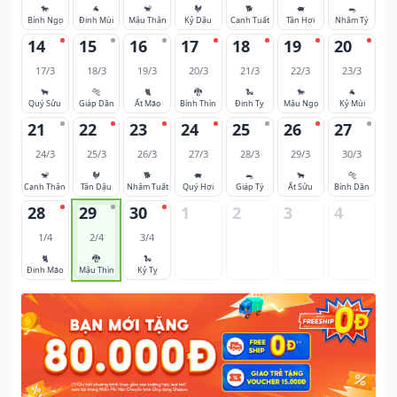
🐎
🐐
🐒
🐓
🐕
🐖
🐀
Bính Ngọ
Đinh Mùi
Mậu Thân
Kỷ Dậu
Canh Tuất
Tân Hợi
Nhâm Tý
14
15
16
17
18
19
20
17/3
18/3
19/3
20/3
21/3
22/3
23/3
🐂
🐅
🐈
🐉
🐍
🐎
🐐
Quý Sửu
Giáp Dần
Ất Mão
Bính Thìn
Đinh Tỵ
Mậu Ngọ
Kỷ Mùi
21
22
23
24
25
26
27
24/3
25/3
26/3
27/3
28/3
29/3
30/3
🐒
🐓
🐕
🐖
🐀
🐂
🐅
Canh Thân
Tân Dậu
Nhâm Tuất
Quý Hợi
Giáp Tý
Ất Sửu
Bính Dần
28
29
30
1
2
3
4
1/4
2/4
3/4
🐈
🐉
🐍
Đinh Mão
Mậu Thìn
Kỷ Tỵ