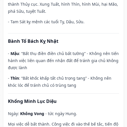
thành Thủy cục. Xung Tuất, hình Thìn, hình Mùi, hại Mão,
phá Sửu, tuyệt Tuất.
- Tam Sát kỵ mệnh các tuổi Tỵ, Dậu, Sửu.
Bành Tổ Bách Kỵ Nhật
-
Mậu
: “Bất thụ điền điền chủ bất tường” - Không nên tiến
hành việc liên quan đến nhận đất để tránh gia chủ không
được lành
-
Thìn
: “Bất khốc khấp tất chủ trọng tang” - Không nên
khóc lóc để tránh chủ có trùng tang
Khổng Minh Lục Diệu
Ngày:
Không Vong
- tức ngày Hung.
Mọi việc dễ bất thành. Công việc đi vào thế bế tắc, tiến độ