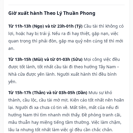
Giờ xuất hành Theo Lý Thuần Phong
Từ 11h-13h (Ngọ) và từ 23h-01h (Tý)
Cầu tài thì không có
lợi, hoặc hay bị trái ý. Nếu ra đi hay thiệt, gặp nạn, việc
quan trọng thì phải đòn, gặp ma quỷ nên cúng tế thì mới
an.
Từ 13h-15h (Mùi) và từ 01-03h (Sửu)
Mọi công việc đều
được tốt lành, tốt nhất cầu tài đi theo hướng Tây Nam –
Nhà cửa được yên lành. Người xuất hành thì đều bình
yên.
Từ 15h-17h (Thân) và từ 03h-05h (Dần)
Mưu sự khó
thành, cầu lộc, cầu tài mờ mịt. Kiện cáo tốt nhất nên hoãn
lại. Người đi xa chưa có tin về. Mất tiền, mất của nếu đi
hướng Nam thì tìm nhanh mới thấy. Đề phòng tranh cãi,
mâu thuẫn hay miệng tiếng tầm thường. Việc làm chậm,
lâu la nhưng tốt nhất làm việc gì đều cần chắc chắn.