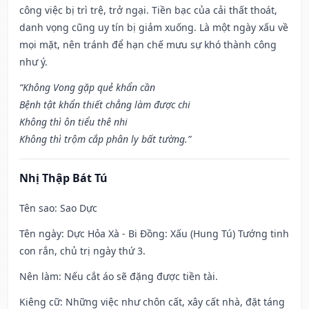
công việc bị trì trệ, trở ngại. Tiền bạc của cải thất thoát,
danh vọng cũng uy tín bị giảm xuống. Là một ngày xấu về
mọi mặt, nên tránh để hạn chế mưu sự khó thành công
như ý.
“Không Vong gặp quẻ khẩn cần
Bệnh tật khẩn thiết chẳng làm được chi
Không thì ôn tiểu thê nhi
Không thì trộm cắp phân ly bất tường.”
Nhị Thập Bát Tú
Tên sao
: Sao Dực
Tên ngày
: Dực Hỏa Xà - Bi Đồng: Xấu (Hung Tú) Tướng tinh
con rắn, chủ trị ngày thứ 3.
Nên làm
: Nếu cắt áo sẽ đặng được tiền tài.
Kiêng cữ
: Những việc như chôn cất, xây cất nhà, đặt táng