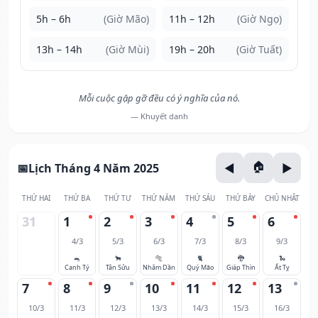
5h – 6h
(Giờ Mão)
11h – 12h
(Giờ Ngọ)
13h – 14h
(Giờ Mùi)
19h – 20h
(Giờ Tuất)
Mỗi cuộc gặp gỡ đều có ý nghĩa của nó.
— Khuyết danh
Lịch Tháng 4 Năm 2025
THỨ HAI
THỨ BA
THỨ TƯ
THỨ NĂM
THỨ SÁU
THỨ BẢY
CHỦ NHẬT
31
1
2
3
4
5
6
4/3
5/3
6/3
7/3
8/3
9/3
🐀
🐂
🐅
🐈
🐉
🐍
Canh Tý
Tân Sửu
Nhâm Dần
Quý Mão
Giáp Thìn
Ất Tỵ
7
8
9
10
11
12
13
10/3
11/3
12/3
13/3
14/3
15/3
16/3