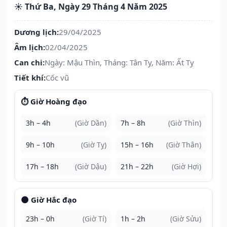
☀️ Thứ Ba, Ngày 29 Tháng 4 Năm 2025
Dương lịch:
29/04/2025
Âm lịch:
02/04/2025
Can chi:
Ngày: Mậu Thìn, Tháng: Tân Tỵ, Năm: Ất Tỵ
Tiết khí:
Cốc vũ
⏱️ Giờ Hoàng đạo
3h – 4h
(Giờ Dần)
7h – 8h
(Giờ Thìn)
9h – 10h
(Giờ Tỵ)
15h – 16h
(Giờ Thân)
17h – 18h
(Giờ Dậu)
21h – 22h
(Giờ Hợi)
🌑 Giờ Hắc đạo
23h – 0h
(Giờ Tí)
1h – 2h
(Giờ Sửu)