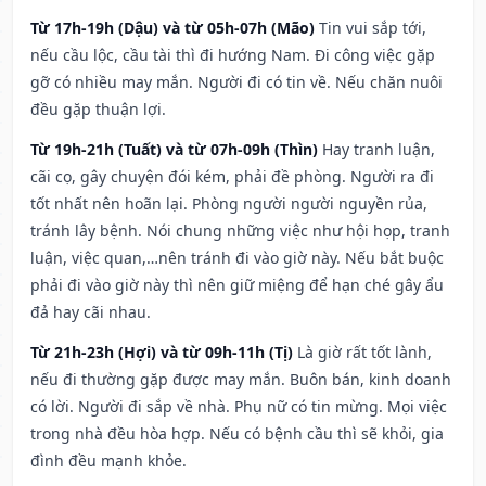
Từ 17h-19h (Dậu) và từ 05h-07h (Mão)
Tin vui sắp tới,
nếu cầu lộc, cầu tài thì đi hướng Nam. Đi công việc gặp
gỡ có nhiều may mắn. Người đi có tin về. Nếu chăn nuôi
đều gặp thuận lợi.
Từ 19h-21h (Tuất) và từ 07h-09h (Thìn)
Hay tranh luận,
cãi cọ, gây chuyện đói kém, phải đề phòng. Người ra đi
tốt nhất nên hoãn lại. Phòng người người nguyền rủa,
tránh lây bệnh. Nói chung những việc như hội họp, tranh
luận, việc quan,…nên tránh đi vào giờ này. Nếu bắt buộc
phải đi vào giờ này thì nên giữ miệng để hạn ché gây ẩu
đả hay cãi nhau.
Từ 21h-23h (Hợi) và từ 09h-11h (Tị)
Là giờ rất tốt lành,
nếu đi thường gặp được may mắn. Buôn bán, kinh doanh
có lời. Người đi sắp về nhà. Phụ nữ có tin mừng. Mọi việc
trong nhà đều hòa hợp. Nếu có bệnh cầu thì sẽ khỏi, gia
đình đều mạnh khỏe.