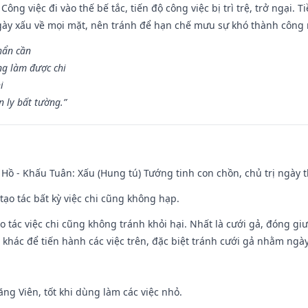
Công việc đi vào thế bế tắc, tiến độ công việc bị trì trệ, trở ngại. 
ày xấu về mọi mặt, nên tránh để hạn chế mưu sự khó thành công 
hẩn cần
ng làm được chi
i
 ly bất tường.”
Hồ - Khấu Tuân: Xấu (Hung tú) Tướng tinh con chồn, chủ trị ngày t
tạo tác bất kỳ việc chi cũng không hạp.
o tác việc chi cũng không tránh khỏi hại. Nhất là cưới gả, đóng giườ
khác để tiến hành các việc trên, đặc biệt tránh cưới gả nhằm ngày
ng Viên, tốt khi dùng làm các việc nhỏ.