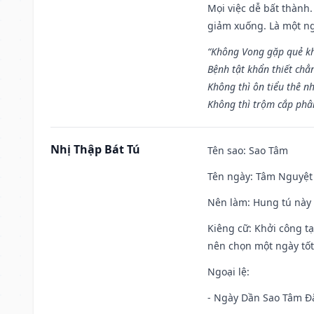
Mọi việc dễ bất thành. 
giảm xuống. Là một ng
“Không Vong gặp quẻ k
Bệnh tật khẩn thiết chẳ
Không thì ôn tiểu thê nh
Không thì trộm cắp phân
Nhị Thập Bát Tú
Tên sao
: Sao Tâm
Tên ngày
: Tâm Nguyệt 
Nên làm
: Hung tú này 
Kiêng cữ
: Khởi công tạ
nên chọn một ngày tốt 
Ngoại lệ
:
- Ngày Dần Sao Tâm Đă