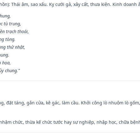
ồn): Thái âm, sao xấu. Kỵ cưới gả, xây cất, thưa kiện. Kinh doanh ắ
 hung,
c tù trung,
ền trạch thoái,
ng tòng.
ng thử nhật,
hung.
o họa,
ủy chung.”
ng, đặt táng, gắn cửa, kê gác, làm cầu. Khởi công lò nhuộm lò gốm,
 nhậm chức, thừa kế chức tước hay sự nghiệp, nhập học, chữa bện