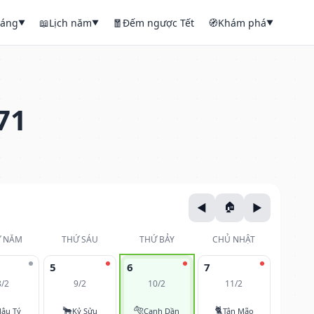
háng
📖
Lịch năm
🧧
Đếm ngược Tết
🧭
Khám phá
▼
▼
▼
71
 NĂM
THỨ SÁU
THỨ BẢY
CHỦ NHẬT
5
6
7
8/2
9/2
10/2
11/2
🐂
🐅
🐈
ậu Tý
Kỷ Sửu
Canh Dần
Tân Mão