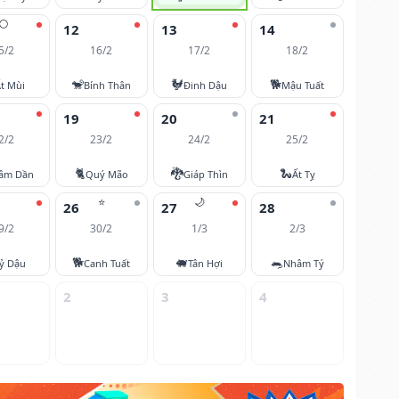
🌕
12
13
14
5/2
16/2
17/2
18/2
🐒
🐓
🐕
t Mùi
Bính Thân
Đinh Dậu
Mậu Tuất
19
20
21
2/2
23/2
24/2
25/2
🐈
🐉
🐍
âm Dần
Quý Mão
Giáp Thìn
Ất Tỵ
⭐
🌙
26
27
28
9/2
30/2
1/3
2/3
🐕
🐖
🐀
ỷ Dậu
Canh Tuất
Tân Hợi
Nhâm Tý
2
3
4