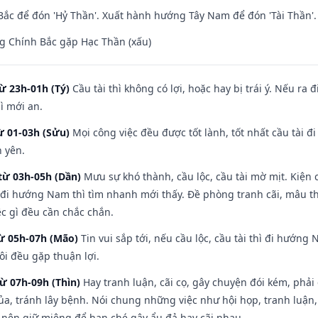
ắc để đón 'Hỷ Thần'. Xuất hành hướng Tây Nam để đón 'Tài Thần'.
g Chính Bắc gặp Hạc Thần (xấu)
ừ 23h-01h (Tý)
Cầu tài thì không có lợi, hoặc hay bị trái ý. Nếu ra 
ì mới an.
ừ 01-03h (Sửu)
Mọi công việc đều được tốt lành, tốt nhất cầu tài
h yên.
từ 03h-05h (Dần)
Mưu sự khó thành, cầu lộc, cầu tài mờ mịt. Kiện c
 đi hướng Nam thì tìm nhanh mới thấy. Đề phòng tranh cãi, mâu t
ệc gì đều cần chắc chắn.
từ 05h-07h (Mão)
Tin vui sắp tới, nếu cầu lộc, cầu tài thì đi hướn
ôi đều gặp thuận lợi.
từ 07h-09h (Thìn)
Hay tranh luận, cãi cọ, gây chuyện đói kém, phải
a, tránh lây bệnh. Nói chung những việc như hội họp, tranh luận,
ì nên giữ miệng để hạn ché gây ẩu đả hay cãi nhau.