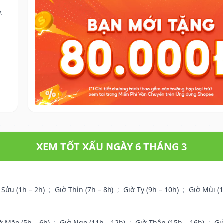
i.
XEM TỐT XẤU NGÀY 6 THÁNG 3
 Sửu (1h – 2h)
;
Giờ Thìn (7h – 8h)
;
Giờ Tỵ (9h – 10h)
;
Giờ Mùi (
ờ Mão (5h – 6h)
;
Giờ Ngọ (11h – 12h)
;
Giờ Thân (15h – 16h)
;
Gi