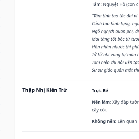
Tâm: Nguyệt Hồ (con ch
“Tâm tinh tạo tác đại vi
Cánh tao hình tụng, ngụ
Ngỗ nghịch quan phi, đi
Mai táng tốt bộc tử tươ
Hôn nhân nhược thị phù
Tử tử nhi vong tự mãn 
Tam niên chi nội liên tạ
Sự sự giáo quân một th
Thập Nhị Kiến Trừ
Trực Bế
Nên làm
: Xây đắp tườ
cây cối.
Không nên
: Lên quan