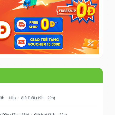
13h – 14h)
;
Giờ Tuất (19h – 20h)
ờ Dậu (17h – 18h)
;
Giờ Hợi (21h – 22h)