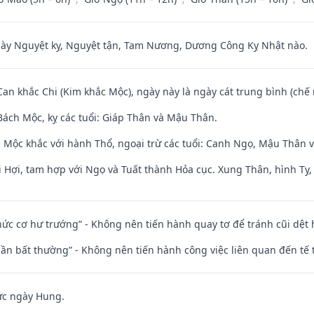
 Nguyệt kỵ, Nguyệt tận, Tam Nương, Dương Công Kỵ Nhật nào.
Can khắc Chi (Kim khắc Mộc), ngày này là ngày cát trung bình (chế 
ách Mộc, kỵ các tuổi: Giáp Thân và Mậu Thân.
 Mộc khắc với hành Thổ, ngoại trừ các tuổi: Canh Ngọ, Mậu Thân 
 Hợi, tam hợp với Ngọ và Tuất thành Hỏa cục. Xung Thân, hình Tỵ, 
 chức cơ hư trướng” - Không nên tiến hành quay tơ để tránh cũi dệt
 thần bất thường” - Không nên tiến hành công việc liên quan đến t
ức ngày Hung.