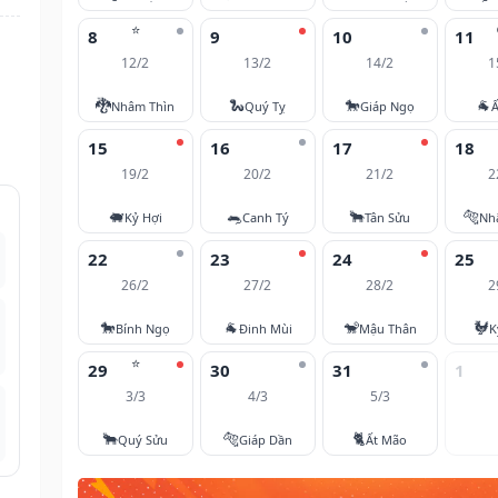
⭐
8
9
10
11
12/2
13/2
14/2
1
🐉
🐍
🐎
🐐
Nhâm Thìn
Quý Tỵ
Giáp Ngọ
Ấ
15
16
17
18
19/2
20/2
21/2
2
🐖
🐀
🐂
🐅
Kỷ Hợi
Canh Tý
Tân Sửu
Nh
22
23
24
25
26/2
27/2
28/2
2
🐎
🐐
🐒
🐓
Bính Ngọ
Đinh Mùi
Mậu Thân
K
⭐
29
30
31
1
3/3
4/3
5/3
🐂
🐅
🐈
Quý Sửu
Giáp Dần
Ất Mão