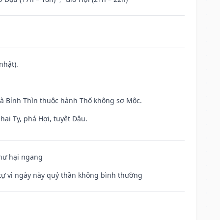
nhật).
và Bính Thìn thuộc hành Thổ không sợ Mộc.
hại Tỵ, phá Hợi, tuyệt Dậu.
 hư hại ngang
ế tự vì ngày này quỷ thần không bình thường