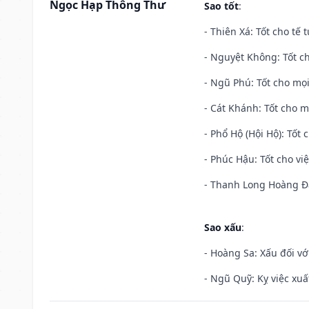
Ngọc Hạp Thông Thư
Sao tốt
:
- Thiên Xá: Tốt cho tế 
- Nguyệt Không: Tốt c
- Ngũ Phú: Tốt cho mọi
- Cát Khánh: Tốt cho mọ
- Phổ Hộ (Hội Hộ): Tốt 
- Phúc Hậu: Tốt cho việ
- Thanh Long Hoàng Đạ
Sao xấu
:
- Hoàng Sa: Xấu đối vớ
- Ngũ Quỹ: Kỵ việc xuấ