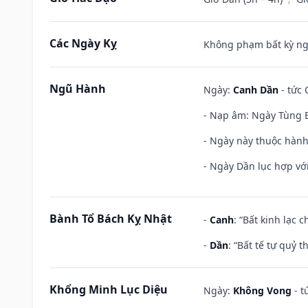
Các Ngày Kỵ
Không phạm bất kỳ ngày
Ngũ Hành
Ngày:
Canh Dần
- tức 
- Nạp âm: Ngày Tùng B
- Ngày này thuộc hành
- Ngày Dần lục hợp với
Bành Tổ Bách Kỵ Nhật
-
Canh
: “Bất kinh lạc
-
Dần
: “Bất tế tự quỷ
Khổng Minh Lục Diệu
Ngày:
Không Vong
- t