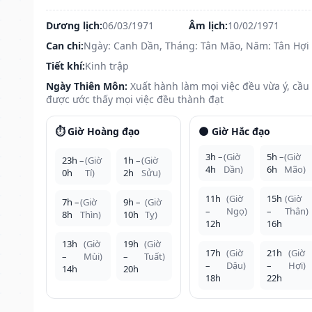
Dương lịch:
06/03/1971
Âm lịch:
10/02/1971
Can chi:
Ngày: Canh Dần, Tháng: Tân Mão, Năm: Tân Hợi
Tiết khí:
Kinh trập
Ngày Thiên Môn:
Xuất hành làm mọi việc đều vừa ý, cầu
được ước thấy mọi việc đều thành đạt
⏱️ Giờ Hoàng đạo
🌑 Giờ Hắc đạo
3h –
(Giờ
5h –
(Giờ
23h –
(Giờ
1h –
(Giờ
4h
Dần)
6h
Mão)
0h
Tí)
2h
Sửu)
11h
(Giờ
15h
(Giờ
7h –
(Giờ
9h –
(Giờ
–
Ngọ)
–
Thân)
8h
Thìn)
10h
Tỵ)
12h
16h
13h
(Giờ
19h
(Giờ
17h
(Giờ
21h
(Giờ
–
Mùi)
–
Tuất)
–
Dậu)
–
Hợi)
14h
20h
18h
22h