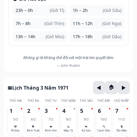
23h – 0h
(Giờ Tí)
1h – 2h
(Giờ Sửu)
7h – 8h
(Giờ Thìn)
11h – 12h
(Giờ Ngọ)
13h – 14h
(Giờ Mùi)
17h – 18h
(Giờ Dậu)
Không gì là không thể đối với một trái tim quyết tâm.
— John Ruskin
Lịch Tháng 3 Năm 1971
THỨ HAI
THỨ BA
THỨ TƯ
THỨ NĂM
THỨ SÁU
THỨ BẢY
CHỦ NHẬT
1
2
3
4
5
6
7
5/2
6/2
7/2
8/2
9/2
10/2
11/2
🐓
🐕
🐖
🐀
🐂
🐅
🐈
Ất Dậu
Bính Tuất
Đinh Hợi
Mậu Tý
Kỷ Sửu
Canh Dần
Tân Mão