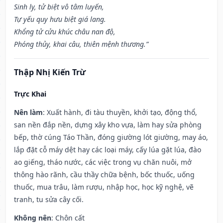
Sinh ly, tử biệt vô tâm luyến,
Tự yếu quy hưu biệt giá lang.
Khổng tử cửu khúc châu nan độ,
Phóng thủy, khai câu, thiên mệnh thương.”
Thập Nhị Kiến Trừ
Trực Khai
Nên làm
: Xuất hành, đi tàu thuyền, khởi tạo, động thổ,
san nền đắp nền, dựng xây kho vựa, làm hay sửa phòng
bếp, thờ cúng Táo Thần, đóng giường lót giường, may áo,
lắp đặt cỗ máy dệt hay các loại máy, cấy lúa gặt lúa, đào
ao giếng, tháo nước, các việc trong vụ chăn nuôi, mở
thông hào rãnh, cầu thầy chữa bệnh, bốc thuốc, uống
thuốc, mua trâu, làm rượu, nhập học, học kỹ nghệ, vẽ
tranh, tu sửa cây cối.
Không nên
: Chôn cất