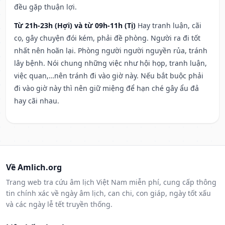
đều gặp thuận lợi.
Từ 21h-23h (Hợi) và từ 09h-11h (Tị)
Hay tranh luận, cãi
cọ, gây chuyện đói kém, phải đề phòng. Người ra đi tốt
nhất nên hoãn lại. Phòng người người nguyền rủa, tránh
lây bệnh. Nói chung những việc như hội họp, tranh luận,
việc quan,…nên tránh đi vào giờ này. Nếu bắt buộc phải
đi vào giờ này thì nên giữ miệng để hạn ché gây ẩu đả
hay cãi nhau.
Về Amlich.org
Trang web tra cứu âm lịch Việt Nam miễn phí, cung cấp thông
tin chính xác về ngày âm lịch, can chi, con giáp, ngày tốt xấu
và các ngày lễ tết truyền thống.