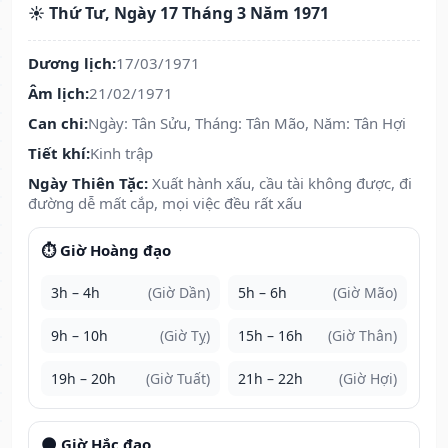
☀️ Thứ Tư, Ngày 17 Tháng 3 Năm 1971
Dương lịch:
17/03/1971
Âm lịch:
21/02/1971
Can chi:
Ngày: Tân Sửu, Tháng: Tân Mão, Năm: Tân Hợi
Tiết khí:
Kinh trập
Ngày Thiên Tặc:
Xuất hành xấu, cầu tài không được, đi
đường dễ mất cắp, mọi việc đều rất xấu
⏱️ Giờ Hoàng đạo
3h – 4h
(Giờ Dần)
5h – 6h
(Giờ Mão)
9h – 10h
(Giờ Tỵ)
15h – 16h
(Giờ Thân)
19h – 20h
(Giờ Tuất)
21h – 22h
(Giờ Hợi)
🌑 Giờ Hắc đạo