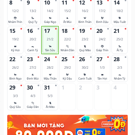
8
9
10
11
12
13
14
12/2
13/2
14/2
15/2
16/2
17/2
18/2
🐉
🐍
🐎
🐐
🐒
🐓
🐕
Nhâm Thìn
Quý Tỵ
Giáp Ngọ
Ất Mùi
Bính Thân
Đinh Dậu
Mậu Tuất
15
16
17
18
19
20
21
19/2
20/2
21/2
22/2
23/2
24/2
25/2
🐖
🐀
🐂
🐅
🐈
🐉
🐍
Kỷ Hợi
Canh Tý
Tân Sửu
Nhâm Dần
Quý Mão
Giáp Thìn
Ất Tỵ
22
23
24
25
26
27
28
26/2
27/2
28/2
29/2
30/2
1/3
2/3
🐎
🐐
🐒
🐓
🐕
🐖
🐀
Bính Ngọ
Đinh Mùi
Mậu Thân
Kỷ Dậu
Canh Tuất
Tân Hợi
Nhâm Tý
29
30
31
1
2
3
4
3/3
4/3
5/3
🐂
🐅
🐈
Quý Sửu
Giáp Dần
Ất Mão