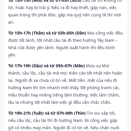
Từ 13h-15h (Mùi) và từ 01-03h (Sửu)
Cầu tài thì không có
lợi, hoặc hay bị trái ý. Nếu ra đi hay thiệt, gặp nạn, việc
quan trọng thì phải đòn, gặp ma quỷ nên cúng tế thì mới
an.
Từ 15h-17h (Thân) và từ 03h-05h (Dần)
Mọi công việc đều
được tốt lành, tốt nhất cầu tài đi theo hướng Tây Nam –
Nhà cửa được yên lành. Người xuất hành thì đều bình
yên.
Từ 17h-19h (Dậu) và từ 05h-07h (Mão)
Mưu sự khó
thành, cầu lộc, cầu tài mờ mịt. Kiện cáo tốt nhất nên hoãn
lại. Người đi xa chưa có tin về. Mất tiền, mất của nếu đi
hướng Nam thì tìm nhanh mới thấy. Đề phòng tranh cãi,
mâu thuẫn hay miệng tiếng tầm thường. Việc làm chậm,
lâu la nhưng tốt nhất làm việc gì đều cần chắc chắn.
Từ 19h-21h (Tuất) và từ 07h-09h (Thìn)
Tin vui sắp tới,
nếu cầu lộc, cầu tài thì đi hướng Nam. Đi công việc gặp
gỡ có nhiều may mắn. Người đi có tin về. Nếu chăn nuôi