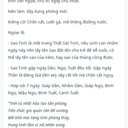
tinh con ngựa, chủ trị ngày chủ nhật.
Nên làm
: Xây dựng phòng mới.
Kiêng cữ
: Chôn cất, cưới gả, mở thông đường nước.
Ngoại lệ
:
- Sao Tinh là một trong Thất Sát Tinh, nếu sinh con nhằm
ngày này nên lấy tên Sao đặt tên cho trẻ để dễ nuôi, có
thể lấy tên sao của năm, hay sao của tháng cũng được.
- Sao Tinh gặp ngày Dần, Ngọ, Tuất đều tốt. Gặp ngày
Thân là Đăng Giá (lên xe): xây cất tốt mà chôn cất nguy.
- Hợp với 7 ngày: Giáp Dần, Nhâm Dần, Giáp Ngọ, Bính
Ngọ, Mậu Ngọ, Bính Tuất, Canh Tuất.
“Tinh tú nhật hảo tạo tân phòng,
Tiến chức gia quan cận Đế vương,
Bất khả mai táng tính phóng thủy,
Hung tinh lâm vị nữ nhân vong.