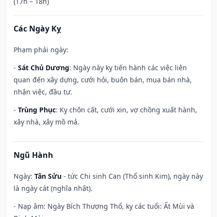
(17h – 18h)
Các Ngày Kỵ
Phạm phải ngày:
-
Sát Chủ Dương
: Ngày này kỵ tiến hành các việc liên
quan đến xây dựng, cưới hỏi, buôn bán, mua bán nhà,
nhận việc, đầu tư.
-
Trùng Phục
: Kỵ chôn cất, cưới xin, vợ chồng xuất hành,
xây nhà, xây mồ mả.
Ngũ Hành
Ngày:
Tân Sửu
- tức Chi sinh Can (Thổ sinh Kim), ngày này
là ngày cát (nghĩa nhật).
- Nạp âm: Ngày Bích Thượng Thổ, kỵ các tuổi: Ất Mùi và