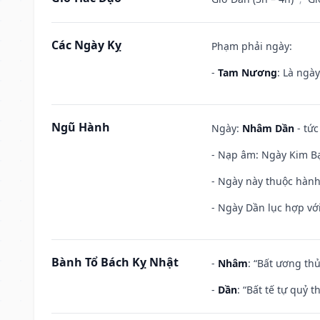
Các Ngày Kỵ
Phạm phải ngày:
-
Tam Nương
: Là ngà
Ngũ Hành
Ngày:
Nhâm Dần
- tức
- Nạp âm: Ngày Kim Bạ
- Ngày này thuộc hành
- Ngày Dần lục hợp với
Bành Tổ Bách Kỵ Nhật
-
Nhâm
: “Bất ương th
-
Dần
: “Bất tế tự quỷ