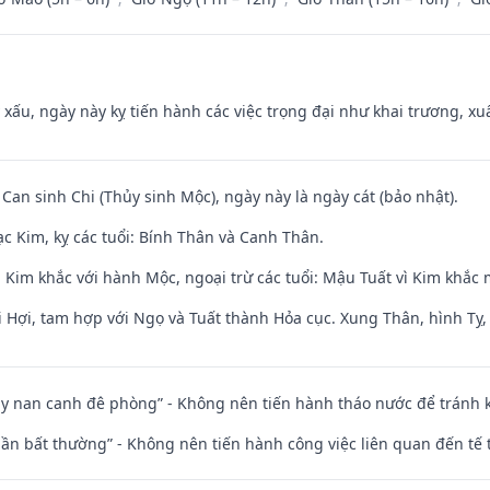
y xấu, ngày này kỵ tiến hành các việc trọng đại như khai trương, xuấ
 Can sinh Chi (Thủy sinh Mộc), ngày này là ngày cát (bảo nhật).
c Kim, kỵ các tuổi: Bính Thân và Canh Thân.
 Kim khắc với hành Mộc, ngoại trừ các tuổi: Mậu Tuất vì Kim khắc 
 Hợi, tam hợp với Ngọ và Tuất thành Hỏa cục. Xung Thân, hình Tỵ, 
ủy nan canh đê phòng” - Không nên tiến hành tháo nước để tránh
 thần bất thường” - Không nên tiến hành công việc liên quan đến t