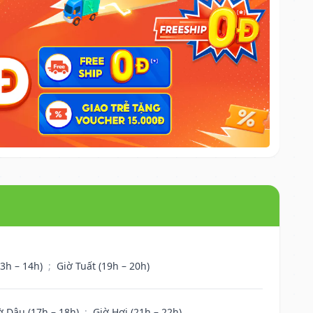
13h – 14h)
;
Giờ Tuất (19h – 20h)
ờ Dậu (17h – 18h)
;
Giờ Hợi (21h – 22h)