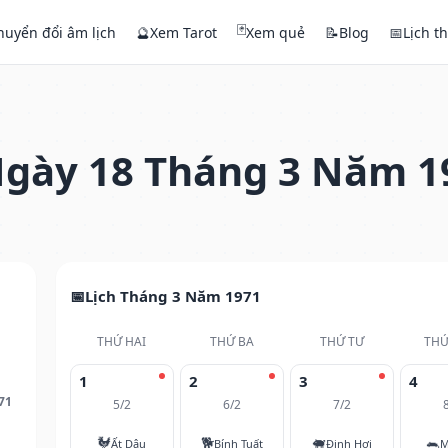
🃏
huyển đổi âm lịch
🔮
Xem Tarot
Xem quẻ
📝
Blog
📅
Lịch t
gày 18 Tháng 3 Năm 1
Lịch Tháng 3 Năm 1971
THỨ HAI
THỨ BA
THỨ TƯ
THỨ
1
2
3
4
71
5/2
6/2
7/2
🐓
🐕
🐖
🐀
Ất Dậu
Bính Tuất
Đinh Hợi
M