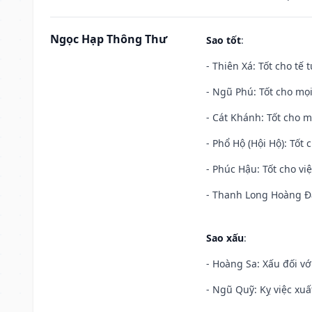
Ngọc Hạp Thông Thư
Sao tốt
:
- Thiên Xá: Tốt cho tế 
- Ngũ Phú: Tốt cho mọi
- Cát Khánh: Tốt cho mọ
- Phổ Hộ (Hội Hộ): Tốt 
- Phúc Hậu: Tốt cho việ
- Thanh Long Hoàng Đạ
Sao xấu
:
- Hoàng Sa: Xấu đối vớ
- Ngũ Quỹ: Kỵ việc xuấ