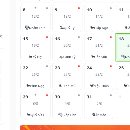
⭐
8
9
10
11
12/2
13/2
14/2
1
i
🐉
🐍
🐎
🐐
Nhâm Thìn
Quý Tỵ
Giáp Ngọ
Ấ
vợ
15
16
17
18
19/2
20/2
21/2
2
🐖
🐀
🐂
🐅
Kỷ Hợi
Canh Tý
Tân Sửu
Nh
22
23
24
25
26/2
27/2
28/2
2
🐎
🐐
🐒
🐓
Bính Ngọ
Đinh Mùi
Mậu Thân
K
⭐
29
30
31
1
3/3
4/3
5/3
🐂
🐅
🐈
Quý Sửu
Giáp Dần
Ất Mão