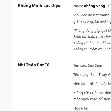
Khổng Minh Lục Diệu
Ngày:
Không Vong
- t
Mọi việc dễ bất thành. 
giảm xuống. Là một ng
“Không Vong gặp quẻ k
Bệnh tật khẩn thiết chẳ
Không thì ôn tiểu thê nh
Không thì trộm cắp phân
Nhị Thập Bát Tú
Tên sao
: Sao Sâm
Tên ngày
: Sâm Thủy Vi
Nên làm
: Nhiều việc k
Kiêng cữ
: Cưới gả, đó
một ngày khác để tiến
Ngoại lệ
: