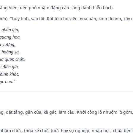
Đăng Viên, nên phó nhậm đặng cầu công danh hiển hách.
ợn): Thủy tinh, sao tốt. Rất tốt cho việc mua bán, kinh doanh, xây c
 nhân gia,
i quang hoa,
ài vượng,
g hoàng sa.
ia quan chức,
 điền gia,
hình khắc,
ạc hoa.”
ng, đặt táng, gắn cửa, kê gác, làm cầu. Khởi công lò nhuộm lò gốm,
 nhậm chức, thừa kế chức tước hay sự nghiệp, nhập học, chữa bện