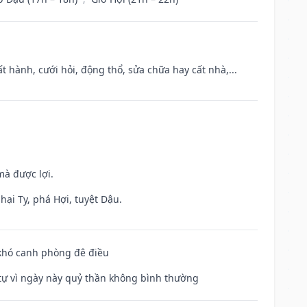
t hành, cưới hỏi, động thổ, sửa chữa hay cất nhà,...
mà được lợi.
hại Tỵ, phá Hợi, tuyệt Dậu.
 khó canh phòng đê điều
ế tự vì ngày này quỷ thần không bình thường