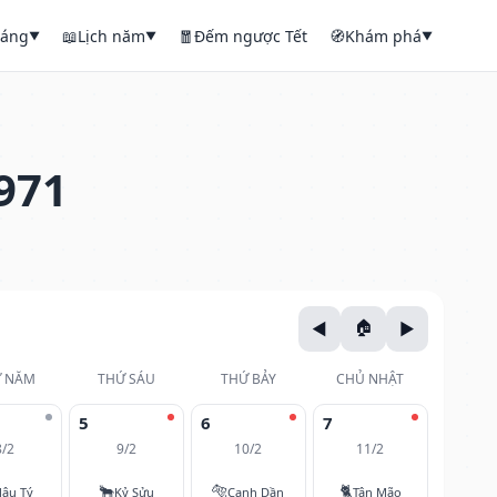
háng
📖
Lịch năm
🧧
Đếm ngược Tết
🧭
Khám phá
▼
▼
▼
971
 NĂM
THỨ SÁU
THỨ BẢY
CHỦ NHẬT
5
6
7
8/2
9/2
10/2
11/2
🐂
🐅
🐈
ậu Tý
Kỷ Sửu
Canh Dần
Tân Mão