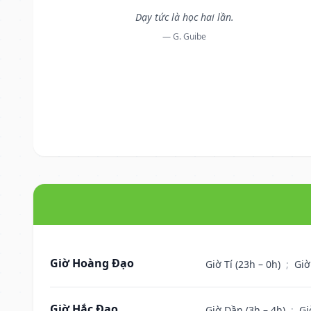
Dạy tức là học hai lần.
— G. Guibe
Giờ Hoàng Đạo
Giờ Tí (23h – 0h)
;
Giờ
Giờ Hắc Đạo
Giờ Dần (3h – 4h)
;
Gi