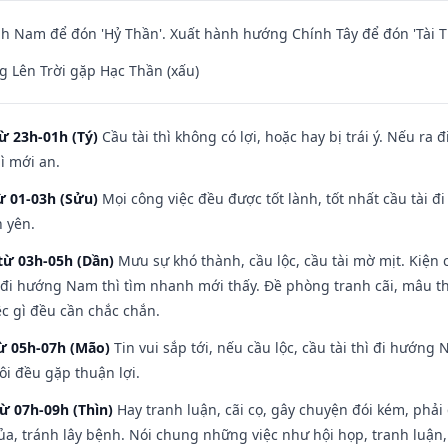
 Nam để đón 'Hỷ Thần'. Xuất hành hướng Chính Tây để đón 'Tài T
 Lên Trời gặp Hạc Thần (xấu)
ừ 23h-01h (Tý)
Cầu tài thì không có lợi, hoặc hay bị trái ý. Nếu ra 
ì mới an.
ừ 01-03h (Sửu)
Mọi công việc đều được tốt lành, tốt nhất cầu tài
h yên.
từ 03h-05h (Dần)
Mưu sự khó thành, cầu lộc, cầu tài mờ mịt. Kiện c
 đi hướng Nam thì tìm nhanh mới thấy. Đề phòng tranh cãi, mâu t
ệc gì đều cần chắc chắn.
từ 05h-07h (Mão)
Tin vui sắp tới, nếu cầu lộc, cầu tài thì đi hướn
ôi đều gặp thuận lợi.
từ 07h-09h (Thìn)
Hay tranh luận, cãi cọ, gây chuyện đói kém, phải
a, tránh lây bệnh. Nói chung những việc như hội họp, tranh luận,