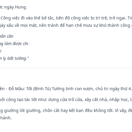
ức ngày Hung.
Công việc đi vào thế bế tắc, tiến độ công việc bị trì trệ, trở ngại. 
ày xấu về mọi mặt, nên tránh để hạn chế mưu sự khó thành công 
hẩn cần
ng làm được chi
i
 ly bất tường.”
ên - Đỗ Mậu: Tốt (Bình Tú) Tướng tinh con vượn, chủ trị ngày thứ 4.
hởi công tạo tác tốt như: dựng cửa trổ cửa, xây cất nhà, nhập học,
ng giường lót giường, chôn cất hay kết bạn đều không tốt. Vì vậy, 
 hành.