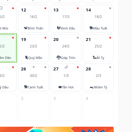
🌕
12
13
14
5/2
16/2
17/2
18/2
🐒
🐓
🐕
t Mùi
Bính Thân
Đinh Dậu
Mậu Tuất
19
20
21
2/2
23/2
24/2
25/2
🐈
🐉
🐍
âm Dần
Quý Mão
Giáp Thìn
Ất Tỵ
⭐
🌙
26
27
28
9/2
30/2
1/3
2/3
🐕
🐖
🐀
ỷ Dậu
Canh Tuất
Tân Hợi
Nhâm Tý
2
3
4