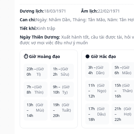
Dương lịch:
18/03/1971
Âm lịch:
22/02/1971
Can chi:
Ngày: Nhâm Dần, Tháng: Tân Mão, Năm: Tân Hợ
Tiết khí:
Kinh trập
Ngày Thiên Dương:
Xuất hành tốt, cầu tài được tài, hỏi 
được vợ mọi việc đều như ý muốn
⏱️ Giờ Hoàng đạo
🌑 Giờ Hắc đạo
3h –
(Giờ
5h –
(Giờ
23h –
(Giờ
1h –
(Giờ
4h
Dần)
6h
Mão)
0h
Tí)
2h
Sửu)
11h
(Giờ
15h
(Giờ
7h –
(Giờ
9h –
(Giờ
–
Ngọ)
–
Thân)
8h
Thìn)
10h
Tỵ)
12h
16h
13h
(Giờ
19h
(Giờ
17h
(Giờ
21h
(Giờ
–
Mùi)
–
Tuất)
–
Dậu)
–
Hợi)
14h
20h
18h
22h