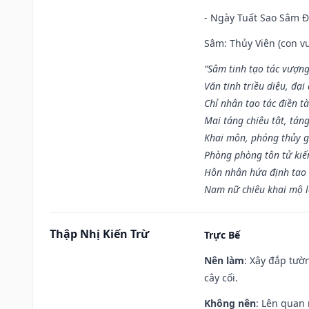
- Ngày Tuất Sao Sâm 
Sâm: Thủy Viên (con vư
“Sâm tinh tạo tác vượng
Văn tinh triều diệu, đạ
Chỉ nhân tạo tác điền t
Mai táng chiêu tật, tán
Khai môn, phóng thủy g
Phòng phòng tôn tử kiến
Hôn nhân hứa định tao 
Nam nữ chiêu khai mộ l
Thập Nhị Kiến Trừ
Trực Bế
Nên làm
: Xây đắp tườ
cây cối.
Không nên
: Lên quan