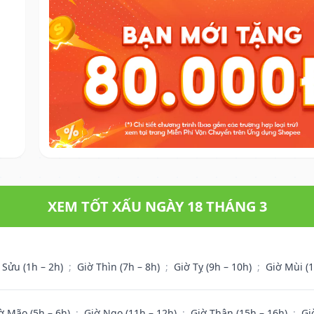
XEM TỐT XẤU NGÀY 18 THÁNG 3
 Sửu (1h – 2h)
;
Giờ Thìn (7h – 8h)
;
Giờ Tỵ (9h – 10h)
;
Giờ Mùi (
ờ Mão (5h – 6h)
;
Giờ Ngọ (11h – 12h)
;
Giờ Thân (15h – 16h)
;
Gi