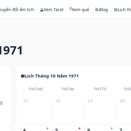
🃏
huyển đổi âm lịch
🔮
Xem Tarot
Xem quẻ
📝
Blog
📅
Lịch t
1971
Lịch Tháng 10 Năm 1971
THỨ HAI
THỨ BA
THỨ TƯ
THỨ
27
28
29
30
ng
4
5
6
7