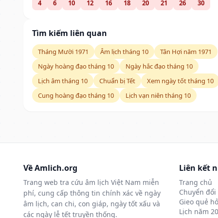
4
6
10
12
16
18
20
21
26
30
Tìm kiếm liên quan
Tháng Mười 1971
Âm lịch tháng 10
Tân Hợi năm 1971
Ngày hoàng đạo tháng 10
Ngày hắc đạo tháng 10
Lịch âm tháng 10
Chuẩn bị Tết
Xem ngày tốt tháng 10
Cung hoàng đạo tháng 10
Lịch vạn niên tháng 10
Về Amlich.org
Liên kết 
Trang web tra cứu âm lịch Việt Nam miễn
Trang chủ
Chuyển đổi 
phí, cung cấp thông tin chính xác về ngày
Gieo quẻ hỏ
âm lịch, can chi, con giáp, ngày tốt xấu và
Lịch năm 2
các ngày lễ tết truyền thống.