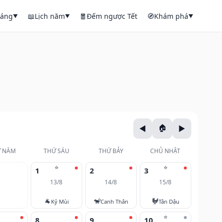
háng
📖
Lịch năm
🧧
Đếm ngược Tết
🧭
Khám phá
▼
▼
▼
 NĂM
THỨ SÁU
THỨ BẢY
CHỦ NHẬT
⭐
⭐
1
2
3
13/8
14/8
15/8
🐐
🐒
🐓
Kỷ Mùi
Canh Thân
Tân Dậu
⭐
8
9
10