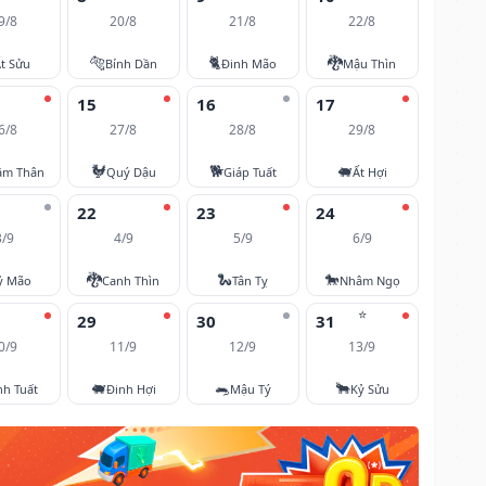
9/8
20/8
21/8
22/8
🐅
🐈
🐉
t Sửu
Bính Dần
Đinh Mão
Mậu Thìn
15
16
17
6/8
27/8
28/8
29/8
🐓
🐕
🐖
âm Thân
Quý Dậu
Giáp Tuất
Ất Hợi
22
23
24
3/9
4/9
5/9
6/9
🐉
🐍
🐎
ỷ Mão
Canh Thìn
Tân Tỵ
Nhâm Ngọ
⭐
29
30
31
0/9
11/9
12/9
13/9
🐖
🐀
🐂
nh Tuất
Đinh Hợi
Mậu Tý
Kỷ Sửu