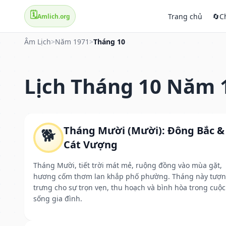
🗓️
Trang chủ
🔄
C
Amlich.org
Âm Lịch
>
Năm 1971
>
Tháng 10
Lịch Tháng 10 Năm 
Tháng Mười (Mười): Đông Bắc &
🐕
Cát Vượng
Tháng Mười, tiết trời mát mẻ, ruộng đồng vào mùa gặt,
hương cốm thơm lan khắp phố phường. Tháng này tượ
trưng cho sự trọn vẹn, thu hoạch và bình hòa trong cuộc
sống gia đình.