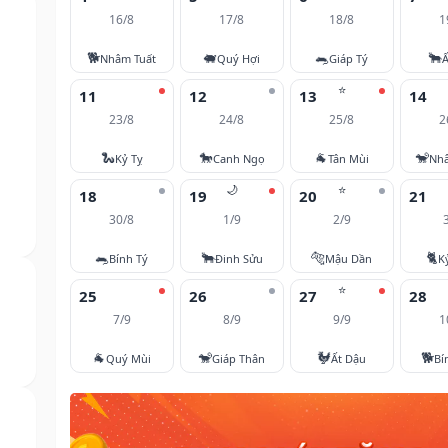
16/8
17/8
18/8
1
🐕
🐖
🐀
🐂
Nhâm Tuất
Quý Hợi
Giáp Tý
Ấ
⭐
11
12
13
14
23/8
24/8
25/8
2
🐍
🐎
🐐
🐒
Kỷ Tỵ
Canh Ngọ
Tân Mùi
Nh
🌙
⭐
18
19
20
21
30/8
1/9
2/9
🐀
🐂
🐅
🐈
Bính Tý
Đinh Sửu
Mậu Dần
K
⭐
25
26
27
28
7/9
8/9
9/9
1
🐐
🐒
🐓
🐕
Quý Mùi
Giáp Thân
Ất Dậu
Bí