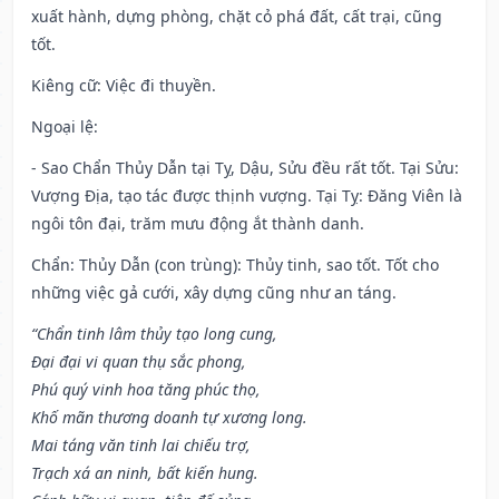
xuất hành, dựng phòng, chặt cỏ phá đất, cất trại, cũng
tốt.
Kiêng cữ
: Việc đi thuyền.
Ngoại lệ
:
- Sao Chẩn Thủy Dẫn tại Tỵ, Dậu, Sửu đều rất tốt. Tại Sửu:
Vượng Địa, tạo tác được thịnh vượng. Tại Tỵ: Đăng Viên là
ngôi tôn đại, trăm mưu động ắt thành danh.
Chẩn: Thủy Dẫn (con trùng): Thủy tinh, sao tốt. Tốt cho
những việc gả cưới, xây dựng cũng như an táng.
“Chẩn tinh lâm thủy tạo long cung,
Đại đại vi quan thụ sắc phong,
Phú quý vinh hoa tăng phúc thọ,
Khố mãn thương doanh tự xương long.
Mai táng văn tinh lai chiếu trợ,
Trạch xá an ninh, bất kiến hung.