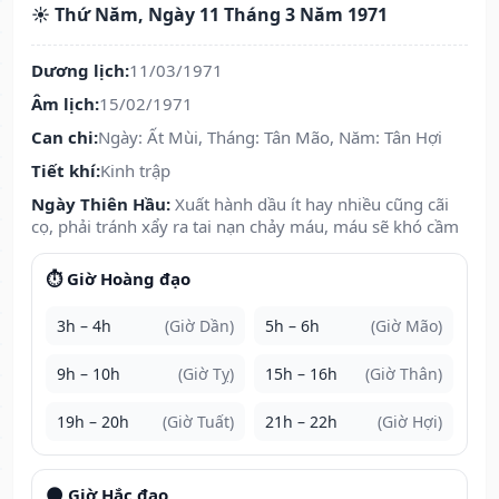
☀️ Thứ Năm, Ngày 11 Tháng 3 Năm 1971
Dương lịch:
11/03/1971
Âm lịch:
15/02/1971
Can chi:
Ngày: Ất Mùi, Tháng: Tân Mão, Năm: Tân Hợi
Tiết khí:
Kinh trập
Ngày Thiên Hầu:
Xuất hành dầu ít hay nhiều cũng cãi
cọ, phải tránh xẩy ra tai nạn chảy máu, máu sẽ khó cầm
⏱️ Giờ Hoàng đạo
3h – 4h
(Giờ Dần)
5h – 6h
(Giờ Mão)
9h – 10h
(Giờ Tỵ)
15h – 16h
(Giờ Thân)
19h – 20h
(Giờ Tuất)
21h – 22h
(Giờ Hợi)
🌑 Giờ Hắc đạo