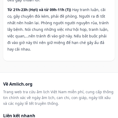
Từ 21h-23h (Hợi) và từ 09h-11h (Tị)
Hay tranh luận, cãi
cọ, gây chuyện đói kém, phải đề phòng. Người ra đi tốt
nhất nên hoãn lại. Phòng người người nguyền rủa, tránh
lây bệnh. Nói chung những việc như hội họp, tranh luận,
việc quan,…nên tránh đi vào giờ này. Nếu bắt buộc phải
đi vào giờ này thì nên giữ miệng để hạn ché gây ẩu đả
hay cãi nhau.
Về Amlich.org
Trang web tra cứu âm lịch Việt Nam miễn phí, cung cấp thông
tin chính xác về ngày âm lịch, can chi, con giáp, ngày tốt xấu
và các ngày lễ tết truyền thống.
Liên kết nhanh