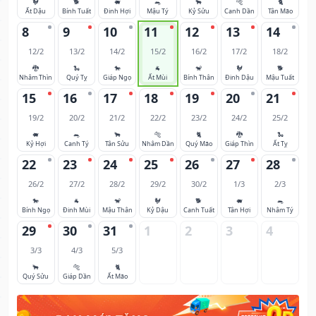
🐓
🐕
🐖
🐀
🐂
🐅
🐈
Ất Dậu
Bính Tuất
Đinh Hợi
Mậu Tý
Kỷ Sửu
Canh Dần
Tân Mão
8
9
10
11
12
13
14
12/2
13/2
14/2
15/2
16/2
17/2
18/2
🐉
🐍
🐎
🐐
🐒
🐓
🐕
Nhâm Thìn
Quý Tỵ
Giáp Ngọ
Ất Mùi
Bính Thân
Đinh Dậu
Mậu Tuất
15
16
17
18
19
20
21
19/2
20/2
21/2
22/2
23/2
24/2
25/2
🐖
🐀
🐂
🐅
🐈
🐉
🐍
Kỷ Hợi
Canh Tý
Tân Sửu
Nhâm Dần
Quý Mão
Giáp Thìn
Ất Tỵ
22
23
24
25
26
27
28
26/2
27/2
28/2
29/2
30/2
1/3
2/3
🐎
🐐
🐒
🐓
🐕
🐖
🐀
Bính Ngọ
Đinh Mùi
Mậu Thân
Kỷ Dậu
Canh Tuất
Tân Hợi
Nhâm Tý
29
30
31
1
2
3
4
3/3
4/3
5/3
🐂
🐅
🐈
Quý Sửu
Giáp Dần
Ất Mão