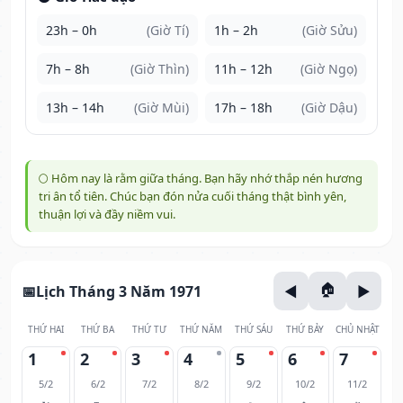
23h – 0h
(Giờ Tí)
1h – 2h
(Giờ Sửu)
7h – 8h
(Giờ Thìn)
11h – 12h
(Giờ Ngọ)
13h – 14h
(Giờ Mùi)
17h – 18h
(Giờ Dậu)
🌕 Hôm nay là rằm giữa tháng. Bạn hãy nhớ thắp nén hương
tri ân tổ tiên. Chúc bạn đón nửa cuối tháng thật bình yên,
thuận lợi và đầy niềm vui.
Lịch Tháng 3 Năm 1971
THỨ HAI
THỨ BA
THỨ TƯ
THỨ NĂM
THỨ SÁU
THỨ BẢY
CHỦ NHẬT
1
2
3
4
5
6
7
5/2
6/2
7/2
8/2
9/2
10/2
11/2