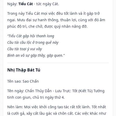
Ngày:
Tiểu Cát
- tức ngày Cát.
Trong này Tiểu Cát mọi việc đều tốt lành và ít gặp trở
ngại. Mưu đại sự hanh thông, thuận lợi, cùng với đó âm
phúc độ trì, che chở, được quý nhân nâng đỡ.
“Tiểu Cát gặp hội thanh long
Cầu tài cầu lộc ở trong quẻ này
Cầu tài toại ý vui vầy
Bình an vô sự gặp thầy, gặp quen.”
Nhị Thập Bát Tú
Tên sao
: Sao Chẩn
Tên ngày
: Chẩn Thủy Dẫn - Lưu Trực: Tốt (Kiết Tú) Tướng
tinh con giun, chủ trị ngày thứ 4.
Nên làm
: Mọi việc khởi công tạo tác rất tốt lành. Tốt nhất
là cưới gả, xây cất lầu gác và chôn cất. Các việc khác như