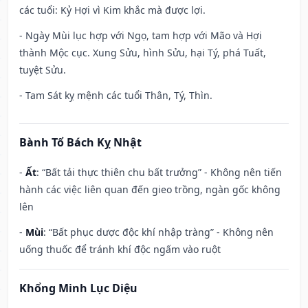
các tuổi: Kỷ Hợi vì Kim khắc mà được lợi.
- Ngày Mùi lục hợp với Ngọ, tam hợp với Mão và Hợi
thành Mộc cục. Xung Sửu, hình Sửu, hại Tý, phá Tuất,
tuyệt Sửu.
- Tam Sát kỵ mệnh các tuổi Thân, Tý, Thìn.
Bành Tổ Bách Kỵ Nhật
-
Ất
: “Bất tải thực thiên chu bất trưởng” - Không nên tiến
hành các việc liên quan đến gieo trồng, ngàn gốc không
lên
-
Mùi
: “Bất phục dược độc khí nhập tràng” - Không nên
uống thuốc để tránh khí độc ngấm vào ruột
Khổng Minh Lục Diệu