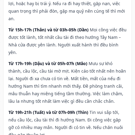
lợi, hoặc hay bị trái ý. Nếu ra đi hay thiệt, gặp nạn, việc
quan trọng thì phải đòn, gặp ma quỷ nên cúng tế thì mới
an.
Từ 15h-17h (Thân) và từ 03h-05h (Dần)
Mọi công việc đều
được tốt lành, tốt nhất cầu tài đi theo hướng Tây Nam –
Nhà cửa được yên lành. Người xuất hành thì đều bình
yên.
Từ 17h-19h (Dậu) và từ 05h-07h (Mão)
Mưu sự khó
thành, cầu lộc, cầu tài mờ mịt. Kiện cáo tốt nhất nên hoãn
lại. Người đi xa chưa có tin về. Mất tiền, mất của nếu đi
hướng Nam thì tìm nhanh mới thấy. Đề phòng tranh cãi,
mâu thuẫn hay miệng tiếng tầm thường. Việc làm chậm,
lâu la nhưng tốt nhất làm việc gì đều cần chắc chắn.
Từ 19h-21h (Tuất) và từ 07h-09h (Thìn)
Tin vui sắp tới,
nếu cầu lộc, cầu tài thì đi hướng Nam. Đi công việc gặp
gỡ có nhiều may mắn. Người đi có tin về. Nếu chăn nuôi
đều gặp thuận lợi.