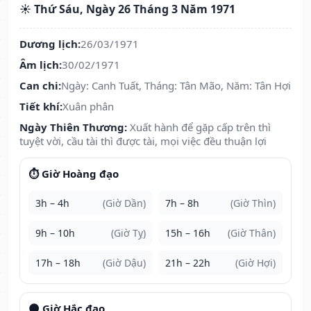
☀️ Thứ Sáu, Ngày 26 Tháng 3 Năm 1971
Dương lịch:
26/03/1971
Âm lịch:
30/02/1971
Can chi:
Ngày: Canh Tuất, Tháng: Tân Mão, Năm: Tân Hợi
Tiết khí:
Xuân phân
Ngày Thiên Thương:
Xuất hành để gặp cấp trên thì
tuyệt vời, cầu tài thì được tài, mọi việc đều thuận lợi
⏱️ Giờ Hoàng đạo
3h – 4h
(Giờ Dần)
7h – 8h
(Giờ Thìn)
9h – 10h
(Giờ Tỵ)
15h – 16h
(Giờ Thân)
17h – 18h
(Giờ Dậu)
21h – 22h
(Giờ Hợi)
🌑 Giờ Hắc đạo