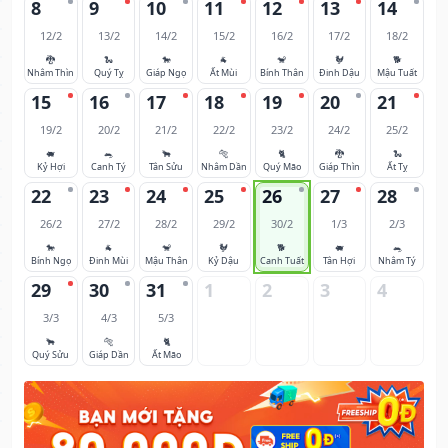
8
9
10
11
12
13
14
12/2
13/2
14/2
15/2
16/2
17/2
18/2
🐉
🐍
🐎
🐐
🐒
🐓
🐕
Nhâm Thìn
Quý Tỵ
Giáp Ngọ
Ất Mùi
Bính Thân
Đinh Dậu
Mậu Tuất
15
16
17
18
19
20
21
19/2
20/2
21/2
22/2
23/2
24/2
25/2
🐖
🐀
🐂
🐅
🐈
🐉
🐍
Kỷ Hợi
Canh Tý
Tân Sửu
Nhâm Dần
Quý Mão
Giáp Thìn
Ất Tỵ
22
23
24
25
26
27
28
26/2
27/2
28/2
29/2
30/2
1/3
2/3
🐎
🐐
🐒
🐓
🐕
🐖
🐀
Bính Ngọ
Đinh Mùi
Mậu Thân
Kỷ Dậu
Canh Tuất
Tân Hợi
Nhâm Tý
29
30
31
1
2
3
4
3/3
4/3
5/3
🐂
🐅
🐈
Quý Sửu
Giáp Dần
Ất Mão