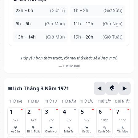
23h – 0h
(Giờ Tí)
1h – 2h
(Giờ Sửu)
5h – 6h
(Giờ Mão)
11h – 12h
(Giờ Ngọ)
13h – 14h
(Giờ Mùi)
19h – 20h
(Giờ Tuất)
Hãy yêu bản thân trước, rồi mọi thứ khác sẽ đúng vị trí.
— Lucille Ball
Lịch Tháng 3 Năm 1971
THỨ HAI
THỨ BA
THỨ TƯ
THỨ NĂM
THỨ SÁU
THỨ BẢY
CHỦ NHẬT
1
2
3
4
5
6
7
5/2
6/2
7/2
8/2
9/2
10/2
11/2
🐓
🐕
🐖
🐀
🐂
🐅
🐈
Ất Dậu
Bính Tuất
Đinh Hợi
Mậu Tý
Kỷ Sửu
Canh Dần
Tân Mão