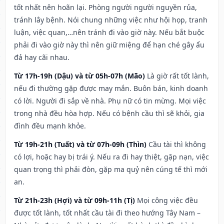
tốt nhất nên hoãn lại. Phòng người người nguyền rủa,
tránh lây bệnh. Nói chung những việc như hội họp, tranh
luận, việc quan,…nên tránh đi vào giờ này. Nếu bắt buộc
phải đi vào giờ này thì nên giữ miệng để hạn ché gây ẩu
đả hay cãi nhau.
Từ 17h-19h (Dậu) và từ 05h-07h (Mão)
Là giờ rất tốt lành,
nếu đi thường gặp được may mắn. Buôn bán, kinh doanh
có lời. Người đi sắp về nhà. Phụ nữ có tin mừng. Mọi việc
trong nhà đều hòa hợp. Nếu có bệnh cầu thì sẽ khỏi, gia
đình đều mạnh khỏe.
Từ 19h-21h (Tuất) và từ 07h-09h (Thìn)
Cầu tài thì không
có lợi, hoặc hay bị trái ý. Nếu ra đi hay thiệt, gặp nạn, việc
quan trọng thì phải đòn, gặp ma quỷ nên cúng tế thì mới
an.
Từ 21h-23h (Hợi) và từ 09h-11h (Tị)
Mọi công việc đều
được tốt lành, tốt nhất cầu tài đi theo hướng Tây Nam –