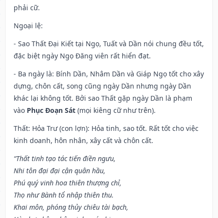
phải cữ.
Ngoại lệ
:
- Sao Thất Đại Kiết tại Ngọ, Tuất và Dần nói chung đều tốt,
đặc biệt ngày Ngọ Đăng viên rất hiển đạt.
- Ba ngày là: Bính Dần, Nhâm Dần và Giáp Ngọ tốt cho xây
dựng, chôn cất, song cũng ngày Dần nhưng ngày Dần
khác lại không tốt. Bởi sao Thất gặp ngày Dần là phạm
vào
Phục Đoạn Sát
(mọi kiêng cữ như trên).
Thất: Hỏa Trư (con lợn): Hỏa tinh, sao tốt. Rất tốt cho việc
kinh doanh, hôn nhân, xây cất và chôn cất.
“Thất tinh tạo tác tiến điền ngưu,
Nhi tôn đại đại cận quân hầu,
Phú quý vinh hoa thiên thượng chỉ,
Thọ như Bành tổ nhập thiên thu.
Khai môn, phóng thủy chiêu tài bạch,