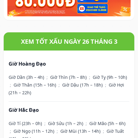
XEM TỐT XẤU NGÀY 26 THÁNG 3
Giờ Hoàng Đạo
Giờ Dần (3h – 4h)
;
Giờ Thìn (7h – 8h)
;
Giờ Tỵ (9h – 10h)
;
Giờ Thân (15h – 16h)
;
Giờ Dậu (17h – 18h)
;
Giờ Hợi
(21h – 22h)
Giờ Hắc Đạo
Giờ Tí (23h – 0h)
;
Giờ Sửu (1h – 2h)
;
Giờ Mão (5h – 6h)
;
Giờ Ngọ (11h – 12h)
;
Giờ Mùi (13h – 14h)
;
Giờ Tuất