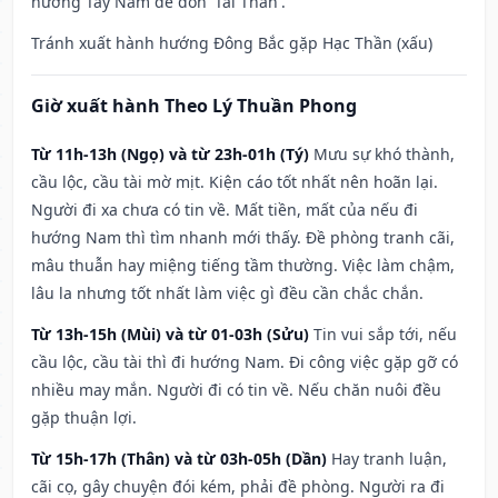
hướng Tây Nam để đón 'Tài Thần'.
Tránh xuất hành hướng Đông Bắc gặp Hạc Thần (xấu)
Giờ xuất hành Theo Lý Thuần Phong
Từ 11h-13h (Ngọ) và từ 23h-01h (Tý)
Mưu sự khó thành,
cầu lộc, cầu tài mờ mịt. Kiện cáo tốt nhất nên hoãn lại.
Người đi xa chưa có tin về. Mất tiền, mất của nếu đi
hướng Nam thì tìm nhanh mới thấy. Đề phòng tranh cãi,
mâu thuẫn hay miệng tiếng tầm thường. Việc làm chậm,
lâu la nhưng tốt nhất làm việc gì đều cần chắc chắn.
Từ 13h-15h (Mùi) và từ 01-03h (Sửu)
Tin vui sắp tới, nếu
cầu lộc, cầu tài thì đi hướng Nam. Đi công việc gặp gỡ có
nhiều may mắn. Người đi có tin về. Nếu chăn nuôi đều
gặp thuận lợi.
Từ 15h-17h (Thân) và từ 03h-05h (Dần)
Hay tranh luận,
cãi cọ, gây chuyện đói kém, phải đề phòng. Người ra đi