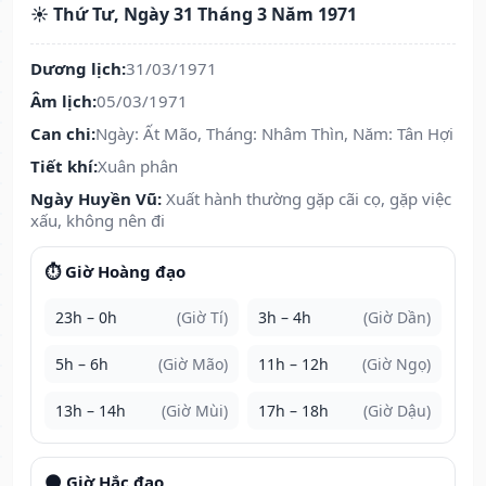
☀️ Thứ Tư, Ngày 31 Tháng 3 Năm 1971
Dương lịch:
31/03/1971
Âm lịch:
05/03/1971
Can chi:
Ngày: Ất Mão, Tháng: Nhâm Thìn, Năm: Tân Hợi
Tiết khí:
Xuân phân
Ngày Huyền Vũ:
Xuất hành thường gặp cãi cọ, gặp việc
xấu, không nên đi
⏱️ Giờ Hoàng đạo
23h – 0h
(Giờ Tí)
3h – 4h
(Giờ Dần)
5h – 6h
(Giờ Mão)
11h – 12h
(Giờ Ngọ)
13h – 14h
(Giờ Mùi)
17h – 18h
(Giờ Dậu)
🌑 Giờ Hắc đạo