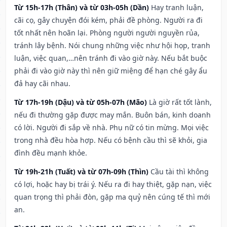
Từ 15h-17h (Thân) và từ 03h-05h (Dần)
Hay tranh luận,
cãi cọ, gây chuyện đói kém, phải đề phòng. Người ra đi
tốt nhất nên hoãn lại. Phòng người người nguyền rủa,
tránh lây bệnh. Nói chung những việc như hội họp, tranh
luận, việc quan,…nên tránh đi vào giờ này. Nếu bắt buộc
phải đi vào giờ này thì nên giữ miệng để hạn ché gây ẩu
đả hay cãi nhau.
Từ 17h-19h (Dậu) và từ 05h-07h (Mão)
Là giờ rất tốt lành,
nếu đi thường gặp được may mắn. Buôn bán, kinh doanh
có lời. Người đi sắp về nhà. Phụ nữ có tin mừng. Mọi việc
trong nhà đều hòa hợp. Nếu có bệnh cầu thì sẽ khỏi, gia
đình đều mạnh khỏe.
Từ 19h-21h (Tuất) và từ 07h-09h (Thìn)
Cầu tài thì không
có lợi, hoặc hay bị trái ý. Nếu ra đi hay thiệt, gặp nạn, việc
quan trọng thì phải đòn, gặp ma quỷ nên cúng tế thì mới
an.