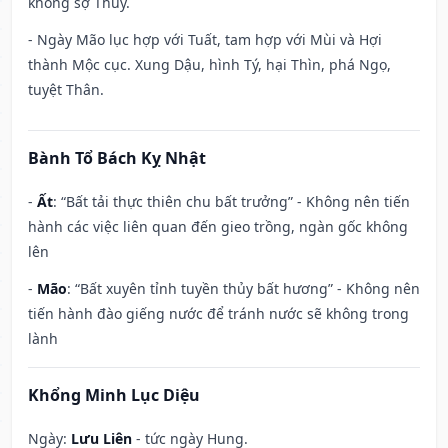
không sợ Thủy.
- Ngày Mão lục hợp với Tuất, tam hợp với Mùi và Hợi
thành Mộc cục. Xung Dậu, hình Tý, hại Thìn, phá Ngọ,
tuyệt Thân.
Bành Tổ Bách Kỵ Nhật
-
Ất
: “Bất tải thực thiên chu bất trưởng” - Không nên tiến
hành các việc liên quan đến gieo trồng, ngàn gốc không
lên
-
Mão
: “Bất xuyên tỉnh tuyền thủy bất hương” - Không nên
tiến hành đào giếng nước để tránh nước sẽ không trong
lành
Khổng Minh Lục Diệu
Ngày:
Lưu Liên
- tức ngày Hung.