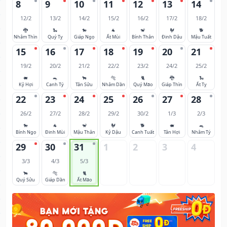
8
9
10
11
12
13
14
12/2
13/2
14/2
15/2
16/2
17/2
18/2
🐉
🐍
🐎
🐐
🐒
🐓
🐕
Nhâm Thìn
Quý Tỵ
Giáp Ngọ
Ất Mùi
Bính Thân
Đinh Dậu
Mậu Tuất
15
16
17
18
19
20
21
19/2
20/2
21/2
22/2
23/2
24/2
25/2
🐖
🐀
🐂
🐅
🐈
🐉
🐍
Kỷ Hợi
Canh Tý
Tân Sửu
Nhâm Dần
Quý Mão
Giáp Thìn
Ất Tỵ
22
23
24
25
26
27
28
26/2
27/2
28/2
29/2
30/2
1/3
2/3
🐎
🐐
🐒
🐓
🐕
🐖
🐀
Bính Ngọ
Đinh Mùi
Mậu Thân
Kỷ Dậu
Canh Tuất
Tân Hợi
Nhâm Tý
29
30
31
1
2
3
4
3/3
4/3
5/3
🐂
🐅
🐈
Quý Sửu
Giáp Dần
Ất Mão