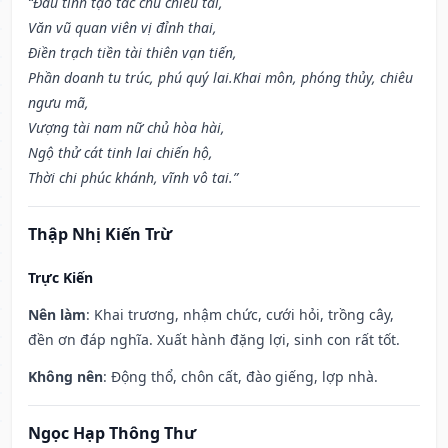
“Đẩu tinh tạo tác chủ chiêu tài,
Văn vũ quan viên vị đỉnh thai,
Điền trạch tiền tài thiên vạn tiến,
Phần doanh tu trúc, phú quý lai.Khai môn, phóng thủy, chiêu
ngưu mã,
Vượng tài nam nữ chủ hòa hài,
Ngộ thử cát tinh lai chiến hộ,
Thời chi phúc khánh, vĩnh vô tai.”
Thập Nhị Kiến Trừ
Trực Kiến
Nên làm
: Khai trương, nhậm chức, cưới hỏi, trồng cây,
đền ơn đáp nghĩa. Xuất hành đặng lợi, sinh con rất tốt.
Không nên
: Động thổ, chôn cất, đào giếng, lợp nhà.
Ngọc Hạp Thông Thư