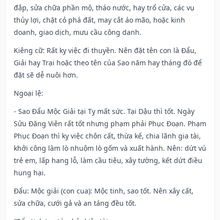
đắp, sửa chữa phần mộ, tháo nước, hay trổ cửa, các vụ
thủy lợi, chặt cỏ phá đất, may cắt áo mão, hoặc kinh
doanh, giao dịch, mưu cầu công danh.
Kiêng cữ
: Rất kỵ việc đi thuyền. Nên đặt tên con là Đẩu,
Giải hay Trại hoặc theo tên của Sao năm hay tháng đó để
đặt sẽ dễ nuôi hơn.
Ngoại lệ
:
- Sao Đẩu Mộc Giải tại Tỵ mất sức. Tại Dậu thì tốt. Ngày
Sửu Đăng Viên rất tốt nhưng phạm phải Phục Đoạn. Phạm
Phục Đoạn thì kỵ việc chôn cất, thừa kế, chia lãnh gia tài,
khởi công làm lò nhuộm lò gốm và xuất hành. Nên: dứt vú
trẻ em, lấp hang lỗ, làm cầu tiêu, xây tường, kết dứt điều
hung hại.
Đẩu: Mộc giải (con cua): Mộc tinh, sao tốt. Nên xây cất,
sửa chữa, cưới gả và an táng đều tốt.