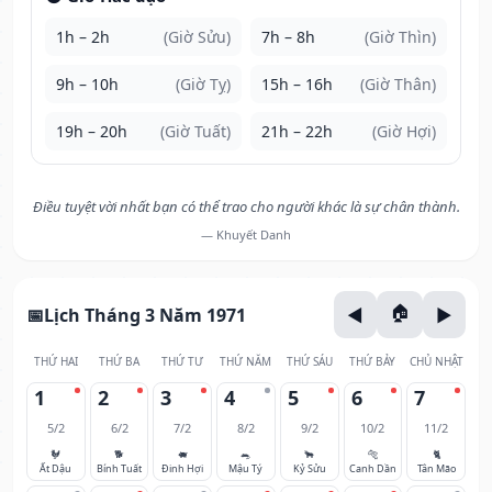
1h – 2h
(Giờ Sửu)
7h – 8h
(Giờ Thìn)
9h – 10h
(Giờ Tỵ)
15h – 16h
(Giờ Thân)
19h – 20h
(Giờ Tuất)
21h – 22h
(Giờ Hợi)
Điều tuyệt vời nhất bạn có thể trao cho người khác là sự chân thành.
— Khuyết Danh
Lịch Tháng 3 Năm 1971
THỨ HAI
THỨ BA
THỨ TƯ
THỨ NĂM
THỨ SÁU
THỨ BẢY
CHỦ NHẬT
1
2
3
4
5
6
7
5/2
6/2
7/2
8/2
9/2
10/2
11/2
🐓
🐕
🐖
🐀
🐂
🐅
🐈
Ất Dậu
Bính Tuất
Đinh Hợi
Mậu Tý
Kỷ Sửu
Canh Dần
Tân Mão