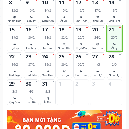
8
9
10
11
12
13
14
12/2
13/2
14/2
15/2
16/2
17/2
18/2
🐉
🐍
🐎
🐐
🐒
🐓
🐕
Nhâm Thìn
Quý Tỵ
Giáp Ngọ
Ất Mùi
Bính Thân
Đinh Dậu
Mậu Tuất
15
16
17
18
19
20
21
19/2
20/2
21/2
22/2
23/2
24/2
25/2
🐖
🐀
🐂
🐅
🐈
🐉
🐍
Kỷ Hợi
Canh Tý
Tân Sửu
Nhâm Dần
Quý Mão
Giáp Thìn
Ất Tỵ
22
23
24
25
26
27
28
26/2
27/2
28/2
29/2
30/2
1/3
2/3
🐎
🐐
🐒
🐓
🐕
🐖
🐀
Bính Ngọ
Đinh Mùi
Mậu Thân
Kỷ Dậu
Canh Tuất
Tân Hợi
Nhâm Tý
29
30
31
1
2
3
4
3/3
4/3
5/3
🐂
🐅
🐈
Quý Sửu
Giáp Dần
Ất Mão