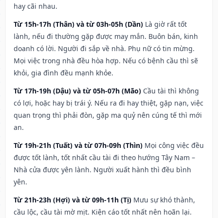
hay cãi nhau.
Từ 15h-17h (Thân) và từ 03h-05h (Dần)
Là giờ rất tốt
lành, nếu đi thường gặp được may mắn. Buôn bán, kinh
doanh có lời. Người đi sắp về nhà. Phụ nữ có tin mừng.
Mọi việc trong nhà đều hòa hợp. Nếu có bệnh cầu thì sẽ
khỏi, gia đình đều mạnh khỏe.
Từ 17h-19h (Dậu) và từ 05h-07h (Mão)
Cầu tài thì không
có lợi, hoặc hay bị trái ý. Nếu ra đi hay thiệt, gặp nạn, việc
quan trọng thì phải đòn, gặp ma quỷ nên cúng tế thì mới
an.
Từ 19h-21h (Tuất) và từ 07h-09h (Thìn)
Mọi công việc đều
được tốt lành, tốt nhất cầu tài đi theo hướng Tây Nam –
Nhà cửa được yên lành. Người xuất hành thì đều bình
yên.
Từ 21h-23h (Hợi) và từ 09h-11h (Tị)
Mưu sự khó thành,
cầu lộc, cầu tài mờ mịt. Kiện cáo tốt nhất nên hoãn lại.