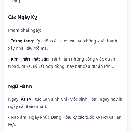
– 18h)
Các Ngày Kỵ
Phạm phải ngày:
-
Trùng tang
: Kỵ chôn cất, cưới xin, vợ chồng xuất hành,
xây nhà, xây mồ mả.
-
Kim Thần Thất Sát
: Tránh làm những công việc quan
trọng, đi xa, ký kết hợp đồng, hay bắt đầu dự án lớn...
Ngũ Hành
Ngày:
Ất Tỵ
- tức Can sinh Chi (Mộc sinh Hỏa), ngày này là
ngày cát (bảo nhật).
- Nạp âm: Ngày Phúc Đăng Hỏa, kỵ các tuổi: Kỷ Hợi và Tân
Hợi.