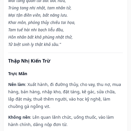
Mai táng quan tai bất đắc hưu,
Trùng tang nhị nhật, tam nhân tử,
Mại tận điền viên, bất năng lưu.
Khai môn, phóng thủy chiêu tai họa,
Tam tuế hài nhi bạch liễu đầu,
Hôn nhân bất khả phùng nhật thử,
Tử biệt sinh ly thật khả sầu.”
Thập Nhị Kiến Trừ
Trực Mãn
Nên làm
: Xuất hành, đi đường thủy, cho vay, thu nợ, mua
hàng, bán hàng, nhập kho, đặt táng, kê gác, sửa chữa,
lắp đặt máy, thuê thêm người, vào học kỹ nghệ, làm
chuồng gà ngỗng vịt.
Không nên
: Lên quan lãnh chức, uống thuốc, vào làm
hành chính, dâng nộp đơn từ.