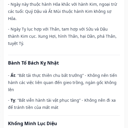
- Ngày này thuộc hành Hỏa khắc với hành Kim, ngoại trừ
các tuổi: Quý Dậu và Ất Mùi thuộc hành Kim không sợ
Hỏa.
- Ngày Tỵ lục hợp với Thân, tam hợp với Sửu và Dậu
thành Kim cục. Xung Hợi, hình Thân, hại Dần, phá Thân,
tuyệt Tý.
Bành Tổ Bách Kỵ Nhật
-
Ất
: “Bất tải thực thiên chu bất trưởng” - Không nên tiến
hành các việc liên quan đến gieo trồng, ngàn gốc không
lên
-
Tỵ
: “Bất viễn hành tài vật phục tàng” - Không nên đi xa
để tránh tiền của mất mát
Khổng Minh Lục Diệu