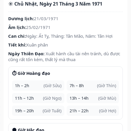
☀️ Chủ Nhật, Ngày 21 Tháng 3 Năm 1971
Dương lịch:
21/03/1971
Âm lịch:
25/02/1971
Can chi:
Ngày: Ất Tỵ, Tháng: Tân Mão, Năm: Tân Hợi
Tiết khí:
Xuân phân
Ngày Thiên Đạo:
Xuất hành cầu tài nên tránh, dù được
cũng rất tốn kém, thất lý mà thua
⏱️ Giờ Hoàng đạo
1h – 2h
(Giờ Sửu)
7h – 8h
(Giờ Thìn)
11h – 12h
(Giờ Ngọ)
13h – 14h
(Giờ Mùi)
19h – 20h
(Giờ Tuất)
21h – 22h
(Giờ Hợi)
🌑 Giờ Hắc đạo