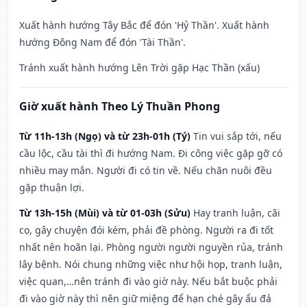
Xuất hành hướng Tây Bắc để đón 'Hỷ Thần'. Xuất hành
hướng Đông Nam để đón 'Tài Thần'.
Tránh xuất hành hướng Lên Trời gặp Hạc Thần (xấu)
Giờ xuất hành Theo Lý Thuần Phong
Từ 11h-13h (Ngọ) và từ 23h-01h (Tý)
Tin vui sắp tới, nếu
cầu lộc, cầu tài thì đi hướng Nam. Đi công việc gặp gỡ có
nhiều may mắn. Người đi có tin về. Nếu chăn nuôi đều
gặp thuận lợi.
Từ 13h-15h (Mùi) và từ 01-03h (Sửu)
Hay tranh luận, cãi
cọ, gây chuyện đói kém, phải đề phòng. Người ra đi tốt
nhất nên hoãn lại. Phòng người người nguyền rủa, tránh
lây bệnh. Nói chung những việc như hội họp, tranh luận,
việc quan,…nên tránh đi vào giờ này. Nếu bắt buộc phải
đi vào giờ này thì nên giữ miệng để hạn ché gây ẩu đả