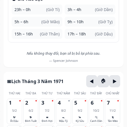
23h – 0h
(Giờ Tí)
3h – 4h
(Giờ Dần)
5h – 6h
(Giờ Mão)
9h – 10h
(Giờ Tỵ)
15h – 16h
(Giờ Thân)
17h – 18h
(Giờ Dậu)
Nếu không thay đổi, bạn sẽ bị bỏ lại phía sau.
— Spencer Johnson
Lịch Tháng 3 Năm 1971
THỨ HAI
THỨ BA
THỨ TƯ
THỨ NĂM
THỨ SÁU
THỨ BẢY
CHỦ NHẬT
1
2
3
4
5
6
7
5/2
6/2
7/2
8/2
9/2
10/2
11/2
🐓
🐕
🐖
🐀
🐂
🐅
🐈
Ất Dậu
Bính Tuất
Đinh Hợi
Mậu Tý
Kỷ Sửu
Canh Dần
Tân Mão