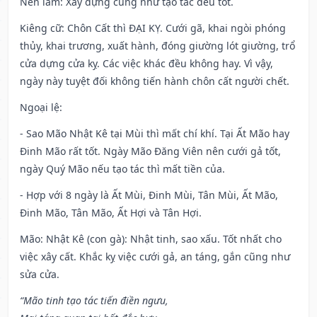
Nên làm
: Xây dựng cũng như tạo tác đều tốt.
Kiêng cữ
: Chôn Cất thì ĐẠI KỴ. Cưới gã, khai ngòi phóng
thủy, khai trương, xuất hành, đóng giường lót giường, trổ
cửa dựng cửa kỵ. Các việc khác đều không hay. Vì vậy,
ngày này tuyệt đối không tiến hành chôn cất người chết.
Ngoại lệ
:
- Sao Mão Nhật Kê tại Mùi thì mất chí khí. Tại Ất Mão hay
Đinh Mão rất tốt. Ngày Mão Đăng Viên nên cưới gả tốt,
ngày Quý Mão nếu tạo tác thì mất tiền của.
- Hợp với 8 ngày là Ất Mùi, Đinh Mùi, Tân Mùi, Ất Mão,
Đinh Mão, Tân Mão, Ất Hợi và Tân Hợi.
Mão: Nhật Kê (con gà): Nhật tinh, sao xấu. Tốt nhất cho
việc xây cất. Khắc kỵ việc cưới gả, an táng, gắn cũng như
sửa cửa.
“Mão tinh tạo tác tiến điền ngưu,