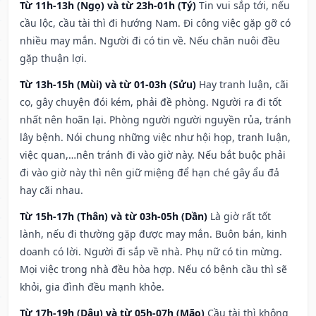
Từ 11h-13h (Ngọ) và từ 23h-01h (Tý)
Tin vui sắp tới, nếu
cầu lộc, cầu tài thì đi hướng Nam. Đi công việc gặp gỡ có
nhiều may mắn. Người đi có tin về. Nếu chăn nuôi đều
gặp thuận lợi.
Từ 13h-15h (Mùi) và từ 01-03h (Sửu)
Hay tranh luận, cãi
cọ, gây chuyện đói kém, phải đề phòng. Người ra đi tốt
nhất nên hoãn lại. Phòng người người nguyền rủa, tránh
lây bệnh. Nói chung những việc như hội họp, tranh luận,
việc quan,…nên tránh đi vào giờ này. Nếu bắt buộc phải
đi vào giờ này thì nên giữ miệng để hạn ché gây ẩu đả
hay cãi nhau.
Từ 15h-17h (Thân) và từ 03h-05h (Dần)
Là giờ rất tốt
lành, nếu đi thường gặp được may mắn. Buôn bán, kinh
doanh có lời. Người đi sắp về nhà. Phụ nữ có tin mừng.
Mọi việc trong nhà đều hòa hợp. Nếu có bệnh cầu thì sẽ
khỏi, gia đình đều mạnh khỏe.
Từ 17h-19h (Dậu) và từ 05h-07h (Mão)
Cầu tài thì không