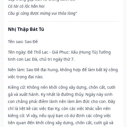
Có tài có lộc hẳn hoi
Cầu gì cũng được mừng vui thỏa lòng”
Nhị Thập Bát Tú
Tên sao
: Sao Đê
Tên ngày
: Đê Thổ Lạc - Giả Phục: Xấu (Hung Tú) Tướng
tinh con Lạc Đà, chủ trị ngày thứ 7.
Nên làm
: Sao Đê đại hung, không hợp để làm bất kỳ công
việc trọng đại nào.
Kiêng cữ
: Không nên khởi công xây dựng, chôn cất, cưới
gả và xuất hành. Kỵ nhất là đường thủy. Ngày này sinh
con chẳng phải điềm lành nên làm âm đức cho con. Đây
chỉ là liệt kê các việc Đại Kỵ, còn các việc khác vẫn nên
kiêng cữ. Vì vậy, nếu quý bạn có dự định các công việc
liên quan đến khởi công xây dựng, chôn cất, cưới gả và