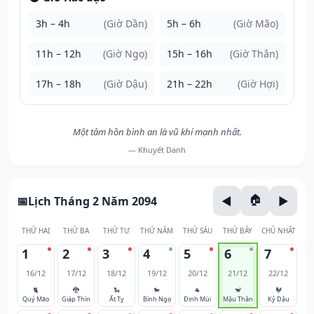
3h – 4h
(Giờ Dần)
5h – 6h
(Giờ Mão)
11h – 12h
(Giờ Ngọ)
15h – 16h
(Giờ Thân)
17h – 18h
(Giờ Dậu)
21h – 22h
(Giờ Hợi)
Một tâm hồn bình an là vũ khí mạnh nhất.
— Khuyết Danh
Lịch Tháng 2 Năm 2094
THỨ HAI
THỨ BA
THỨ TƯ
THỨ NĂM
THỨ SÁU
THỨ BẢY
CHỦ NHẬT
1
2
3
4
5
6
7
16/12
17/12
18/12
19/12
20/12
21/12
22/12
🐈
🐉
🐍
🐎
🐐
🐒
🐓
Quý Mão
Giáp Thìn
Ất Tỵ
Bính Ngọ
Đinh Mùi
Mậu Thân
Kỷ Dậu