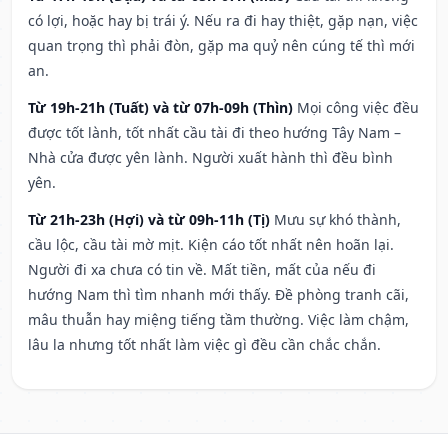
có lợi, hoặc hay bị trái ý. Nếu ra đi hay thiệt, gặp nạn, việc
quan trọng thì phải đòn, gặp ma quỷ nên cúng tế thì mới
an.
Từ 19h-21h (Tuất) và từ 07h-09h (Thìn)
Mọi công việc đều
được tốt lành, tốt nhất cầu tài đi theo hướng Tây Nam –
Nhà cửa được yên lành. Người xuất hành thì đều bình
yên.
Từ 21h-23h (Hợi) và từ 09h-11h (Tị)
Mưu sự khó thành,
cầu lộc, cầu tài mờ mịt. Kiện cáo tốt nhất nên hoãn lại.
Người đi xa chưa có tin về. Mất tiền, mất của nếu đi
hướng Nam thì tìm nhanh mới thấy. Đề phòng tranh cãi,
mâu thuẫn hay miệng tiếng tầm thường. Việc làm chậm,
lâu la nhưng tốt nhất làm việc gì đều cần chắc chắn.