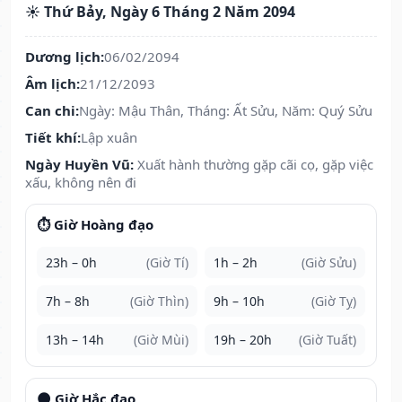
☀️ Thứ Bảy, Ngày 6 Tháng 2 Năm 2094
Dương lịch:
06/02/2094
Âm lịch:
21/12/2093
Can chi:
Ngày: Mậu Thân, Tháng: Ất Sửu, Năm: Quý Sửu
Tiết khí:
Lập xuân
Ngày Huyền Vũ:
Xuất hành thường gặp cãi cọ, gặp việc
xấu, không nên đi
⏱️ Giờ Hoàng đạo
23h – 0h
(Giờ Tí)
1h – 2h
(Giờ Sửu)
7h – 8h
(Giờ Thìn)
9h – 10h
(Giờ Tỵ)
13h – 14h
(Giờ Mùi)
19h – 20h
(Giờ Tuất)
🌑 Giờ Hắc đạo