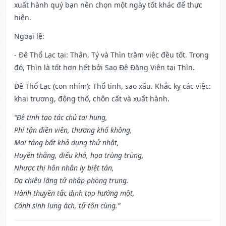
xuất hành quý bạn nên chọn một ngày tốt khác để thực
hiện.
Ngoại lệ
:
- Đê Thổ Lạc tại: Thân, Tý và Thìn trăm việc đều tốt. Trong
đó, Thìn là tốt hơn hết bởi Sao Đê Đăng Viên tại Thìn.
Đê Thổ Lạc (con nhím): Thổ tinh, sao xấu. Khắc kỵ các việc:
khai trương, động thổ, chôn cất và xuất hành.
“Đê tinh tạo tác chủ tai hung,
Phí tận điền viên, thương khố không,
Mai táng bất khả dụng thử nhật,
Huyền thằng, điếu khả, họa trùng trùng,
Nhược thị hôn nhân ly biệt tán,
Dạ chiêu lãng tử nhập phòng trung.
Hành thuyền tắc định tạo hướng một,
Cánh sinh lung ách, tử tôn cùng.”