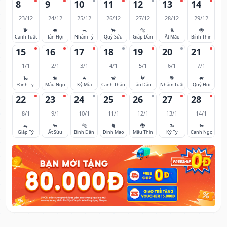
8
9
10
11
12
13
14
23/12
24/12
25/12
26/12
27/12
28/12
29/12
🐕
🐖
🐀
🐂
🐅
🐈
🐉
Canh Tuất
Tân Hợi
Nhâm Tý
Quý Sửu
Giáp Dần
Ất Mão
Bính Thìn
15
16
17
18
19
20
21
1/1
2/1
3/1
4/1
5/1
6/1
7/1
🐍
🐎
🐐
🐒
🐓
🐕
🐖
Đinh Tỵ
Mậu Ngọ
Kỷ Mùi
Canh Thân
Tân Dậu
Nhâm Tuất
Quý Hợi
22
23
24
25
26
27
28
8/1
9/1
10/1
11/1
12/1
13/1
14/1
🐀
🐂
🐅
🐈
🐉
🐍
🐎
Giáp Tý
Ất Sửu
Bính Dần
Đinh Mão
Mậu Thìn
Kỷ Tỵ
Canh Ngọ