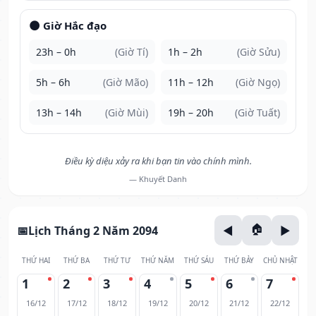
🌑 Giờ Hắc đạo
23h – 0h
(Giờ Tí)
1h – 2h
(Giờ Sửu)
5h – 6h
(Giờ Mão)
11h – 12h
(Giờ Ngọ)
13h – 14h
(Giờ Mùi)
19h – 20h
(Giờ Tuất)
Điều kỳ diệu xảy ra khi bạn tin vào chính mình.
— Khuyết Danh
Lịch Tháng 2 Năm 2094
THỨ HAI
THỨ BA
THỨ TƯ
THỨ NĂM
THỨ SÁU
THỨ BẢY
CHỦ NHẬT
1
2
3
4
5
6
7
16/12
17/12
18/12
19/12
20/12
21/12
22/12