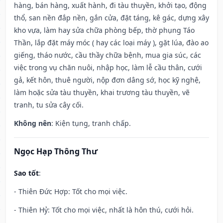
hàng, bán hàng, xuất hành, đi tàu thuyền, khởi tạo, động
thổ, san nền đắp nền, gắn cửa, đặt táng, kê gác, dựng xây
kho vựa, làm hay sửa chữa phòng bếp, thờ phụng Táo
Thần, lắp đặt máy móc ( hay các loại máy ), gặt lúa, đào ao
giếng, tháo nước, cầu thầy chữa bệnh, mua gia súc, các
việc trong vụ chăn nuôi, nhập học, làm lễ cầu thân, cưới
gả, kết hôn, thuê người, nộp đơn dâng sớ, học kỹ nghệ,
làm hoặc sửa tàu thuyền, khai trương tàu thuyền, vẽ
tranh, tu sửa cây cối.
Không nên
: Kiện tụng, tranh chấp.
Ngọc Hạp Thông Thư
Sao tốt
:
- Thiên Đức Hợp: Tốt cho mọi việc.
- Thiên Hỷ: Tốt cho mọi việc, nhất là hôn thú, cưới hỏi.