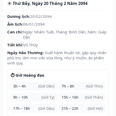
☀️ Thứ Bảy, Ngày 20 Tháng 2 Năm 2094
Dương lịch:
20/02/2094
Âm lịch:
06/01/2094
Can chi:
Ngày: Nhâm Tuất, Tháng: Bính Dần, Năm: Giáp
Dần
Tiết khí:
Vũ Thủy
Ngày Hảo Thương:
Xuất hành thuận lợi, gặp qúy nhân
phù trợ, làm mọi việc vừa lòng, như ý muốn, áo phẩm
vinh quy.
⏱️ Giờ Hoàng đạo
3h – 4h
(Giờ Dần)
7h – 8h
(Giờ Thìn)
9h – 10h
(Giờ Tỵ)
15h – 16h
(Giờ Thân)
17h – 18h
(Giờ Dậu)
21h – 22h
(Giờ Hợi)