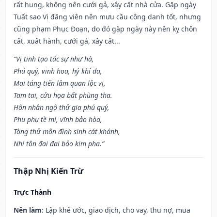
rất hung, không nên cưới gả, xây cất nhà cửa. Gặp ngày
Tuất sao Vị đăng viên nên mưu cầu công danh tốt, nhưng
cũng phạm Phục Đoạn, do đó gặp ngày này nên kỵ chôn
cất, xuất hành, cưới gả, xây cất...
“Vị tinh tạo tác sự như hà,
Phú quý, vinh hoa, hỷ khí đa,
Mai táng tiến lâm quan lộc vị,
Tam tai, cửu họa bất phùng tha.
Hôn nhân ngộ thử gia phú quý,
Phu phụ tề mi, vĩnh bảo hòa,
Tòng thử môn đình sinh cát khánh,
Nhi tôn đại đại bảo kim pha.”
Thập Nhị Kiến Trừ
Trực Thành
Nên làm
: Lập khế ước, giao dịch, cho vay, thu nợ, mua