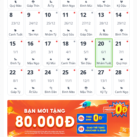
🐈
🐉
🐍
🐎
🐐
🐒
🐓
Quý Mão
Giáp Thìn
Ất Tỵ
Bính Ngọ
Đinh Mùi
Mậu Thân
Kỷ Dậu
8
9
10
11
12
13
14
23/12
24/12
25/12
26/12
27/12
28/12
29/12
🐕
🐖
🐀
🐂
🐅
🐈
🐉
Canh Tuất
Tân Hợi
Nhâm Tý
Quý Sửu
Giáp Dần
Ất Mão
Bính Thìn
15
16
17
18
19
20
21
1/1
2/1
3/1
4/1
5/1
6/1
7/1
🐍
🐎
🐐
🐒
🐓
🐕
🐖
Đinh Tỵ
Mậu Ngọ
Kỷ Mùi
Canh Thân
Tân Dậu
Nhâm Tuất
Quý Hợi
22
23
24
25
26
27
28
8/1
9/1
10/1
11/1
12/1
13/1
14/1
🐀
🐂
🐅
🐈
🐉
🐍
🐎
Giáp Tý
Ất Sửu
Bính Dần
Đinh Mão
Mậu Thìn
Kỷ Tỵ
Canh Ngọ