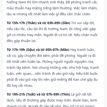
hướng Nam thì tìm nhanh mới thấy. Đề phòng tranh cãi,
mâu thuẫn hay miệng tiếng tầm thường. Việc làm chậm,
lâu la nhưng tốt nhất làm việc gì đều cần chắc chắn.
Từ 15h-17h (Thân) và từ 03h-05h (Dần)
Tin vui sắp tới,
nếu cầu lộc, cầu tài thì đi hướng Nam. Đi công việc gặp
gỡ có nhiều may mắn. Người đi có tin về. Nếu chăn nuôi
đều gặp thuận lợi.
Từ 17h-19h (Dậu) và từ 05h-07h (Mão)
Hay tranh luận,
cãi cọ, gây chuyện đói kém, phải đề phòng. Người ra đi
tốt nhất nên hoãn lại. Phòng người người nguyền rủa,
tránh lây bệnh. Nói chung những việc như hội họp, tranh
luận, việc quan,…nên tránh đi vào giờ này. Nếu bắt buộc
phải đi vào giờ này thì nên giữ miệng để hạn ché gây ẩu
đả hay cãi nhau.
Từ 19h-21h (Tuất) và từ 07h-09h (Thìn)
Là giờ rất tốt
lành, nếu đi thường gặp được may mắn. Buôn bán, kinh
doanh có lời. Người đi sắp về nhà. Phụ nữ có tin mừng.