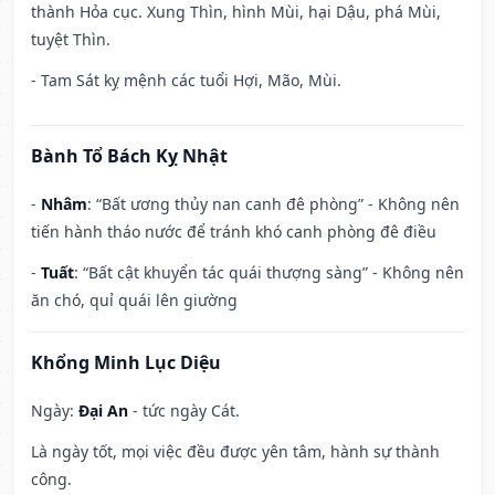
thành Hỏa cục. Xung Thìn, hình Mùi, hại Dậu, phá Mùi,
tuyệt Thìn.
- Tam Sát kỵ mệnh các tuổi Hợi, Mão, Mùi.
Bành Tổ Bách Kỵ Nhật
-
Nhâm
: “Bất ương thủy nan canh đê phòng” - Không nên
tiến hành tháo nước để tránh khó canh phòng đê điều
-
Tuất
: “Bất cật khuyển tác quái thượng sàng” - Không nên
ăn chó, quỉ quái lên giường
Khổng Minh Lục Diệu
Ngày:
Đại An
- tức ngày Cát.
Là ngày tốt, mọi việc đều được yên tâm, hành sự thành
công.