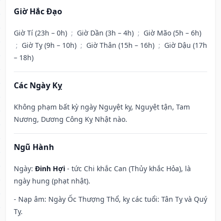
Giờ Hắc Đạo
Giờ Tí (23h – 0h)
;
Giờ Dần (3h – 4h)
;
Giờ Mão (5h – 6h)
;
Giờ Tỵ (9h – 10h)
;
Giờ Thân (15h – 16h)
;
Giờ Dậu (17h
– 18h)
Các Ngày Kỵ
Không phạm bất kỳ ngày Nguyệt kỵ, Nguyệt tận, Tam
Nương, Dương Công Kỵ Nhật nào.
Ngũ Hành
Ngày:
Đinh Hợi
- tức Chi khắc Can (Thủy khắc Hỏa), là
ngày hung (phạt nhật).
- Nạp âm: Ngày Ốc Thượng Thổ, kỵ các tuổi: Tân Tỵ và Quý
Tỵ.