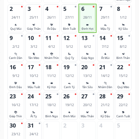
2
3
4
5
6
7
8
24/11
25/11
26/11
27/11
28/11
29/11
1/12
🐐
🐒
🐓
🐕
🐖
🐀
🐂
Quý Mùi
Giáp Thân
Ất Dậu
Bính Tuất
Đinh Hợi
Mậu Tý
Kỷ Sửu
9
10
11
12
13
14
15
2/12
3/12
4/12
5/12
6/12
7/12
8/12
🐅
🐈
🐉
🐍
🐎
🐐
🐒
Canh Dần
Tân Mão
Nhâm Thìn
Quý Tỵ
Giáp Ngọ
Ất Mùi
Bính Thân
16
17
18
19
20
21
22
9/12
10/12
11/12
12/12
13/12
14/12
15/12
🐓
🐕
🐖
🐀
🐂
🐅
🐈
Đinh Dậu
Mậu Tuất
Kỷ Hợi
Canh Tý
Tân Sửu
Nhâm Dần
Quý Mão
23
24
25
26
27
28
29
16/12
17/12
18/12
19/12
20/12
21/12
22/12
🐉
🐍
🐎
🐐
🐒
🐓
🐕
Giáp Thìn
Ất Tỵ
Bính Ngọ
Đinh Mùi
Mậu Thân
Kỷ Dậu
Canh Tuất
30
31
1
2
3
4
5
23/12
24/12