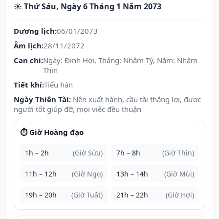
☀️ Thứ Sáu, Ngày 6 Tháng 1 Năm 2073
Dương lịch:
06/01/2073
Âm lịch:
28/11/2072
Can chi:
Ngày: Đinh Hợi, Tháng: Nhâm Tý, Năm: Nhâm
Thìn
Tiết khí:
Tiểu hàn
Ngày Thiên Tài:
Nên xuất hành, cầu tài thắng lợi, được
người tốt giúp đỡ, mọi việc đều thuận
⏱️ Giờ Hoàng đạo
1h – 2h
(Giờ Sửu)
7h – 8h
(Giờ Thìn)
11h – 12h
(Giờ Ngọ)
13h – 14h
(Giờ Mùi)
19h – 20h
(Giờ Tuất)
21h – 22h
(Giờ Hợi)