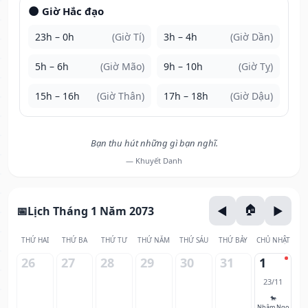
🌑 Giờ Hắc đạo
23h – 0h
(Giờ Tí)
3h – 4h
(Giờ Dần)
5h – 6h
(Giờ Mão)
9h – 10h
(Giờ Tỵ)
15h – 16h
(Giờ Thân)
17h – 18h
(Giờ Dậu)
Bạn thu hút những gì bạn nghĩ.
— Khuyết Danh
Lịch Tháng 1 Năm 2073
THỨ HAI
THỨ BA
THỨ TƯ
THỨ NĂM
THỨ SÁU
THỨ BẢY
CHỦ NHẬT
26
27
28
29
30
31
1
23/11
🐎
Nhâm Ngọ