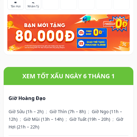
🐖
🐀
Tân Hợi
Nhâm Tý
XEM TỐT XẤU NGÀY 6 THÁNG 1
Giờ Hoàng Đạo
Giờ Sửu (1h – 2h)
;
Giờ Thìn (7h – 8h)
;
Giờ Ngọ (11h –
12h)
;
Giờ Mùi (13h – 14h)
;
Giờ Tuất (19h – 20h)
;
Giờ
Hợi (21h – 22h)