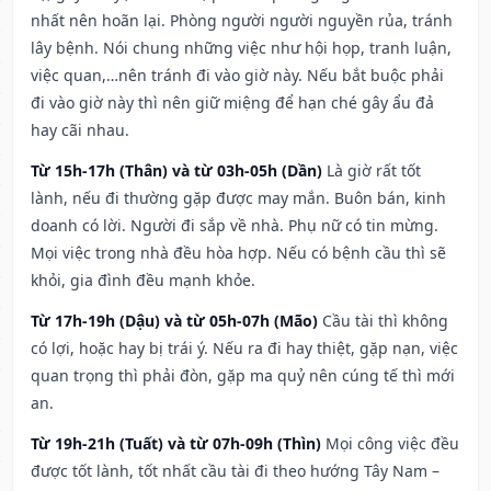
nhất nên hoãn lại. Phòng người người nguyền rủa, tránh
lây bệnh. Nói chung những việc như hội họp, tranh luận,
việc quan,…nên tránh đi vào giờ này. Nếu bắt buộc phải
đi vào giờ này thì nên giữ miệng để hạn ché gây ẩu đả
hay cãi nhau.
Từ 15h-17h (Thân) và từ 03h-05h (Dần)
Là giờ rất tốt
lành, nếu đi thường gặp được may mắn. Buôn bán, kinh
doanh có lời. Người đi sắp về nhà. Phụ nữ có tin mừng.
Mọi việc trong nhà đều hòa hợp. Nếu có bệnh cầu thì sẽ
khỏi, gia đình đều mạnh khỏe.
Từ 17h-19h (Dậu) và từ 05h-07h (Mão)
Cầu tài thì không
có lợi, hoặc hay bị trái ý. Nếu ra đi hay thiệt, gặp nạn, việc
quan trọng thì phải đòn, gặp ma quỷ nên cúng tế thì mới
an.
Từ 19h-21h (Tuất) và từ 07h-09h (Thìn)
Mọi công việc đều
được tốt lành, tốt nhất cầu tài đi theo hướng Tây Nam –