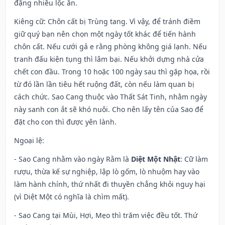
đặng nhiều lộc ăn.
Kiêng cữ
: Chôn cất bị Trùng tang. Vì vậy, để tránh điềm
giữ quý bạn nên chọn một ngày tốt khác để tiến hành
chôn cất. Nếu cưới gả e rằng phòng không giá lạnh. Nếu
tranh đấu kiện tụng thì lâm bại. Nếu khởi dựng nhà cửa
chết con đầu. Trong 10 hoặc 100 ngày sau thì gặp họa, rồi
từ đó lần lần tiêu hết ruộng đất, còn nếu làm quan bị
cách chức. Sao Cang thuộc vào Thất Sát Tinh, nhằm ngày
này sanh con ắt sẽ khó nuôi. Cho nên lấy tên của Sao để
đặt cho con thì được yên lành.
Ngoại lệ
:
- Sao Cang nhằm vào ngày Rằm là
Diệt Một Nhật
: Cữ làm
rượu, thừa kế sự nghiệp, lập lò gốm, lò nhuộm hay vào
làm hành chính, thứ nhất đi thuyền chẳng khỏi nguy hại
(vì Diệt Một có nghĩa là chìm mất).
- Sao Cang tại Mùi, Hợi, Mẹo thì trăm việc đều tốt. Thứ