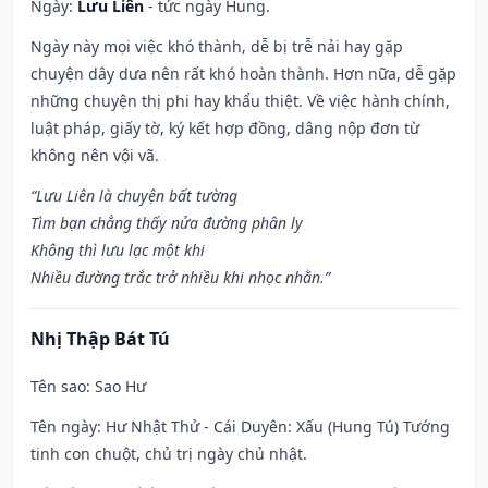
Ngày:
Lưu Liên
- tức ngày Hung.
Ngày này mọi việc khó thành, dễ bị trễ nải hay gặp
chuyện dây dưa nên rất khó hoàn thành. Hơn nữa, dễ gặp
những chuyện thị phi hay khẩu thiệt. Về việc hành chính,
luật pháp, giấy tờ, ký kết hợp đồng, dâng nộp đơn từ
không nên vội vã.
“Lưu Liên là chuyện bất tường
Tìm bạn chẳng thấy nửa đường phân ly
Không thì lưu lạc một khi
Nhiều đường trắc trở nhiều khi nhọc nhằn.”
Nhị Thập Bát Tú
Tên sao
: Sao Hư
Tên ngày
: Hư Nhật Thử - Cái Duyên: Xấu (Hung Tú) Tướng
tinh con chuột, chủ trị ngày chủ nhật.