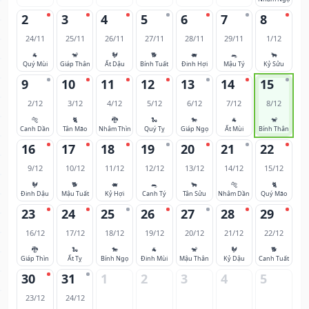
2
3
4
5
6
7
8
24/11
25/11
26/11
27/11
28/11
29/11
1/12
🐐
🐒
🐓
🐕
🐖
🐀
🐂
Quý Mùi
Giáp Thân
Ất Dậu
Bính Tuất
Đinh Hợi
Mậu Tý
Kỷ Sửu
9
10
11
12
13
14
15
2/12
3/12
4/12
5/12
6/12
7/12
8/12
🐅
🐈
🐉
🐍
🐎
🐐
🐒
Canh Dần
Tân Mão
Nhâm Thìn
Quý Tỵ
Giáp Ngọ
Ất Mùi
Bính Thân
16
17
18
19
20
21
22
9/12
10/12
11/12
12/12
13/12
14/12
15/12
🐓
🐕
🐖
🐀
🐂
🐅
🐈
Đinh Dậu
Mậu Tuất
Kỷ Hợi
Canh Tý
Tân Sửu
Nhâm Dần
Quý Mão
23
24
25
26
27
28
29
16/12
17/12
18/12
19/12
20/12
21/12
22/12
🐉
🐍
🐎
🐐
🐒
🐓
🐕
Giáp Thìn
Ất Tỵ
Bính Ngọ
Đinh Mùi
Mậu Thân
Kỷ Dậu
Canh Tuất
30
31
1
2
3
4
5
23/12
24/12