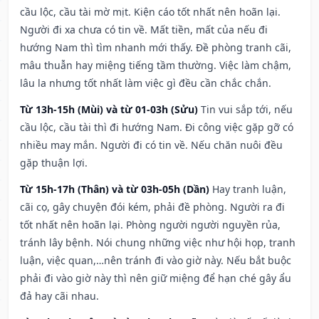
cầu lộc, cầu tài mờ mịt. Kiện cáo tốt nhất nên hoãn lại.
Người đi xa chưa có tin về. Mất tiền, mất của nếu đi
hướng Nam thì tìm nhanh mới thấy. Đề phòng tranh cãi,
mâu thuẫn hay miệng tiếng tầm thường. Việc làm chậm,
lâu la nhưng tốt nhất làm việc gì đều cần chắc chắn.
Từ 13h-15h (Mùi) và từ 01-03h (Sửu)
Tin vui sắp tới, nếu
cầu lộc, cầu tài thì đi hướng Nam. Đi công việc gặp gỡ có
nhiều may mắn. Người đi có tin về. Nếu chăn nuôi đều
gặp thuận lợi.
Từ 15h-17h (Thân) và từ 03h-05h (Dần)
Hay tranh luận,
cãi cọ, gây chuyện đói kém, phải đề phòng. Người ra đi
tốt nhất nên hoãn lại. Phòng người người nguyền rủa,
tránh lây bệnh. Nói chung những việc như hội họp, tranh
luận, việc quan,…nên tránh đi vào giờ này. Nếu bắt buộc
phải đi vào giờ này thì nên giữ miệng để hạn ché gây ẩu
đả hay cãi nhau.