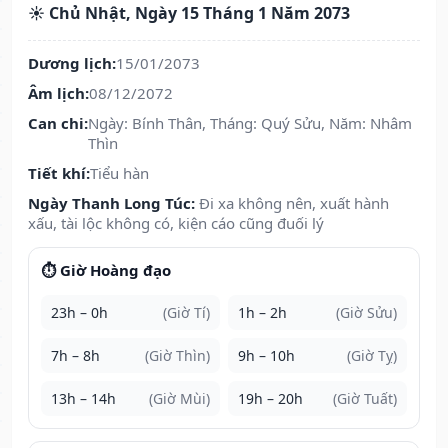
☀️ Chủ Nhật, Ngày 15 Tháng 1 Năm 2073
Dương lịch:
15/01/2073
Âm lịch:
08/12/2072
Can chi:
Ngày: Bính Thân, Tháng: Quý Sửu, Năm: Nhâm
Thìn
Tiết khí:
Tiểu hàn
Ngày Thanh Long Túc:
Đi xa không nên, xuất hành
xấu, tài lộc không có, kiện cáo cũng đuối lý
⏱️ Giờ Hoàng đạo
23h – 0h
(Giờ Tí)
1h – 2h
(Giờ Sửu)
7h – 8h
(Giờ Thìn)
9h – 10h
(Giờ Tỵ)
13h – 14h
(Giờ Mùi)
19h – 20h
(Giờ Tuất)