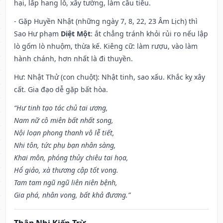
hại, lấp hang lỗ, xây tường, làm cầu tiêu.
- Gặp Huyền Nhật (những ngày 7, 8, 22, 23 Âm Lịch) thì
Sao Hư phạm
Diệt Một
: ắt chẳng tránh khỏi rủi ro nếu lập
lò gốm lò nhuộm, thừa kế. Kiêng cữ: làm rượu, vào làm
hành chánh, hơn nhất là đi thuyền.
Hư: Nhật Thử (con chuột): Nhật tinh, sao xấu. Khắc kỵ xây
cất. Gia đạo dễ gặp bất hòa.
“Hư tinh tạo tác chủ tai ương,
Nam nữ cô miên bất nhất song,
Nội loạn phong thanh vô lễ tiết,
Nhi tôn, tức phụ bạn nhân sàng,
Khai môn, phóng thủy chiêu tai họa,
Hổ giảo, xà thương cập tốt vong.
Tam tam ngũ ngũ liên niên bệnh,
Gia phá, nhân vong, bất khả đương.”