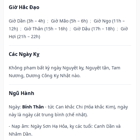
Giờ Hắc Đạo
Giờ Dần (3h – 4h)
;
Giờ Mão (5h – 6h)
;
Giờ Ngọ (11h –
12h)
;
Giờ Thân (15h – 16h)
;
Giờ Dậu (17h – 18h)
;
Giờ
Hợi (21h – 22h)
Các Ngày Kỵ
Không phạm bất kỳ ngày Nguyệt kỵ, Nguyệt tận, Tam
Nương, Dương Công Kỵ Nhật nào.
Ngũ Hành
Ngày:
Bính Thân
- tức Can khắc Chi (Hỏa khắc Kim), ngày
này là ngày cát trung bình (chế nhật).
- Nạp âm: Ngày Sơn Hạ Hỏa, kỵ các tuổi: Canh Dần và
Nhâm Dần.