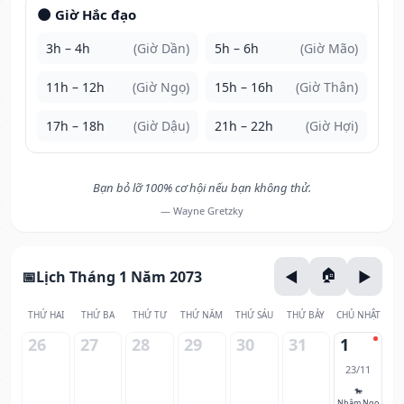
🌑 Giờ Hắc đạo
3h – 4h
(Giờ Dần)
5h – 6h
(Giờ Mão)
11h – 12h
(Giờ Ngọ)
15h – 16h
(Giờ Thân)
17h – 18h
(Giờ Dậu)
21h – 22h
(Giờ Hợi)
Bạn bỏ lỡ 100% cơ hội nếu bạn không thử.
— Wayne Gretzky
Lịch Tháng 1 Năm 2073
THỨ HAI
THỨ BA
THỨ TƯ
THỨ NĂM
THỨ SÁU
THỨ BẢY
CHỦ NHẬT
26
27
28
29
30
31
1
23/11
🐎
Nhâm Ngọ