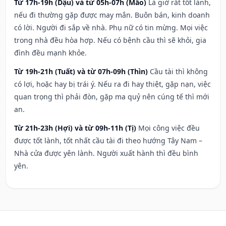
Từ 17h-19h (Dậu) và từ 05h-07h (Mão)
Là giờ rất tốt lành,
nếu đi thường gặp được may mắn. Buôn bán, kinh doanh
có lời. Người đi sắp về nhà. Phụ nữ có tin mừng. Mọi việc
trong nhà đều hòa hợp. Nếu có bệnh cầu thì sẽ khỏi, gia
đình đều mạnh khỏe.
Từ 19h-21h (Tuất) và từ 07h-09h (Thìn)
Cầu tài thì không
có lợi, hoặc hay bị trái ý. Nếu ra đi hay thiệt, gặp nạn, việc
quan trọng thì phải đòn, gặp ma quỷ nên cúng tế thì mới
an.
Từ 21h-23h (Hợi) và từ 09h-11h (Tị)
Mọi công việc đều
được tốt lành, tốt nhất cầu tài đi theo hướng Tây Nam –
Nhà cửa được yên lành. Người xuất hành thì đều bình
yên.