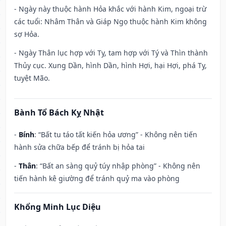
- Ngày này thuộc hành Hỏa khắc với hành Kim, ngoại trừ
các tuổi: Nhâm Thân và Giáp Ngọ thuộc hành Kim không
sợ Hỏa.
- Ngày Thân lục hợp với Tỵ, tam hợp với Tý và Thìn thành
Thủy cục. Xung Dần, hình Dần, hình Hợi, hại Hợi, phá Tỵ,
tuyệt Mão.
Bành Tổ Bách Kỵ Nhật
-
Bính
: “Bất tu táo tất kiến hỏa ương” - Không nên tiến
hành sửa chữa bếp để tránh bị hỏa tai
-
Thân
: “Bất an sàng quỷ túy nhập phòng” - Không nên
tiến hành kê giường để tránh quỷ ma vào phòng
Khổng Minh Lục Diệu