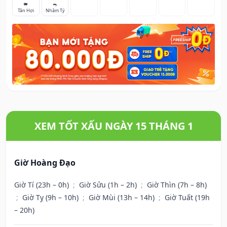
🐖
🐀
Tân Hợi
Nhâm Tý
XEM TỐT XẤU NGÀY 15 THÁNG 1
Giờ Hoàng Đạo
Giờ Tí (23h – 0h)
;
Giờ Sửu (1h – 2h)
;
Giờ Thìn (7h – 8h)
;
Giờ Tỵ (9h – 10h)
;
Giờ Mùi (13h – 14h)
;
Giờ Tuất (19h
– 20h)