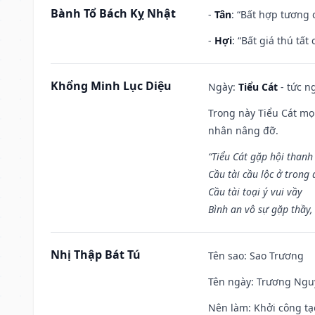
Bành Tổ Bách Kỵ Nhật
-
Tân
: “Bất hợp tương
-
Hợi
: “Bất giá thú tấ
Khổng Minh Lục Diệu
Ngày:
Tiểu Cát
- tức n
Trong này Tiểu Cát mọi
nhân nâng đỡ.
“Tiểu Cát gặp hội thanh
Cầu tài cầu lộc ở trong
Cầu tài toại ý vui vầy
Bình an vô sự gặp thầy,
Nhị Thập Bát Tú
Tên sao
: Sao Trương
Tên ngày
: Trương Nguy
Nên làm
: Khởi công tạ