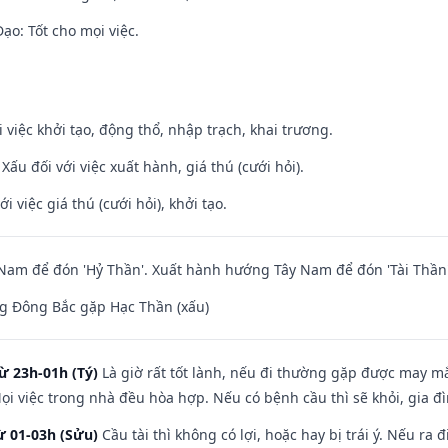
o: Tốt cho mọi việc.
i việc khởi tạo, động thổ, nhập trạch, khai trương.
ấu đối với việc xuất hành, giá thú (cưới hỏi).
i việc giá thú (cưới hỏi), khởi tạo.
am để đón 'Hỷ Thần'. Xuất hành hướng Tây Nam để đón 'Tài Thần'
g Đông Bắc gặp Hạc Thần (xấu)
ừ 23h-01h (Tý)
Là giờ rất tốt lành, nếu đi thường gặp được may mắ
ọi việc trong nhà đều hòa hợp. Nếu có bệnh cầu thì sẽ khỏi, gia 
ừ 01-03h (Sửu)
Cầu tài thì không có lợi, hoặc hay bị trái ý. Nếu ra 