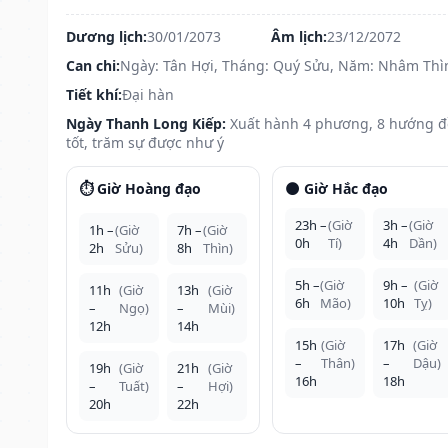
Dương lịch:
30/01/2073
Âm lịch:
23/12/2072
Can chi:
Ngày: Tân Hợi, Tháng: Quý Sửu, Năm: Nhâm Thì
Tiết khí:
Đại hàn
Ngày Thanh Long Kiếp:
Xuất hành 4 phương, 8 hướng 
tốt, trăm sự được như ý
⏱️ Giờ Hoàng đạo
🌑 Giờ Hắc đạo
23h –
(Giờ
3h –
(Giờ
1h –
(Giờ
7h –
(Giờ
0h
Tí)
4h
Dần)
2h
Sửu)
8h
Thìn)
5h –
(Giờ
9h –
(Giờ
11h
(Giờ
13h
(Giờ
6h
Mão)
10h
Tỵ)
–
Ngọ)
–
Mùi)
12h
14h
15h
(Giờ
17h
(Giờ
–
Thân)
–
Dậu)
19h
(Giờ
21h
(Giờ
16h
18h
–
Tuất)
–
Hợi)
20h
22h