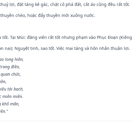
huỷ lợi, đặt táng kê gác, chặt cỏ phá đất, cắt áo cũng đều rất tốt.
 thuyền chèo, hoặc đẩy thuyền mới xuống nước.
u tốt. Tại Mùi: đăng viên rất tốt nhưng phạm vào Phục Đoạn (Kiêng 
n nai): Nguyệt tinh, sao tốt. Việc mai táng và hôn nhân thuận lợi.
ạo long hiên,
 trang điền,
 quan chức,
iền,
iêu tài bạch,
c miên miên.
g khố mãn,
iên.”