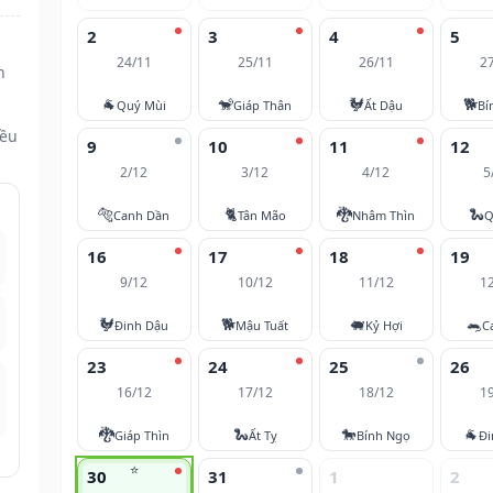
2
3
4
5
24/11
25/11
26/11
2
n
🐐
🐒
🐓
🐕
Quý Mùi
Giáp Thân
Ất Dậu
Bí
đều
9
10
11
12
2/12
3/12
4/12
5
🐅
🐈
🐉
🐍
Canh Dần
Tân Mão
Nhâm Thìn
Q
16
17
18
19
9/12
10/12
11/12
1
🐓
🐕
🐖
🐀
Đinh Dậu
Mậu Tuất
Kỷ Hợi
C
23
24
25
26
16/12
17/12
18/12
1
🐉
🐍
🐎
🐐
Giáp Thìn
Ất Tỵ
Bính Ngọ
Đi
⭐
30
31
1
2