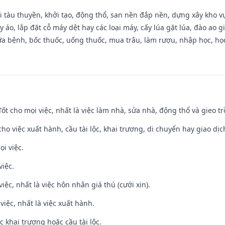
đi tàu thuyền, khởi tạo, động thổ, san nền đắp nền, dựng xây kho
 áo, lắp đặt cỗ máy dệt hay các loại máy, cấy lúa gặt lúa, đào ao 
a bệnh, bốc thuốc, uống thuốc, mua trâu, làm rượu, nhập học, học 
 Tốt cho mọi việc, nhất là việc làm nhà, sửa nhà, động thổ và gieo tr
cho việc xuất hành, cầu tài lộc, khai trương, di chuyển hay giao dịc
ọi việc.
việc.
việc, nhất là việc hôn nhân giá thú (cưới xin).
việc, nhất là việc xuất hành.
c khai trương hoặc cầu tài lộc.