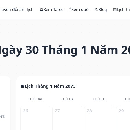
🃏
huyển đổi âm lịch
🔮
Xem Tarot
Xem quẻ
📝
Blog
📅
Lịch t
gày 30 Tháng 1 Năm 2
Lịch Tháng 1 Năm 2073
THỨ HAI
THỨ BA
THỨ TƯ
THỨ
26
27
28
29
072