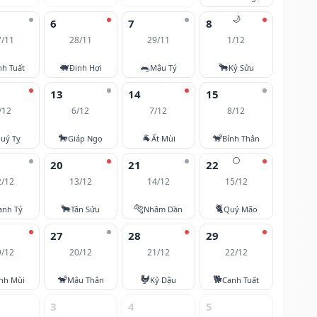
🌙
6
7
8
7/11
28/11
29/11
1/12
🐖
🐀
🐂
nh Tuất
Đinh Hợi
Mậu Tý
Kỷ Sửu
13
14
15
/12
6/12
7/12
8/12
🐎
🐐
🐒
uý Tỵ
Giáp Ngọ
Ất Mùi
Bính Thân
🌕
20
21
22
2/12
13/12
14/12
15/12
🐂
🐅
🐈
anh Tý
Tân Sửu
Nhâm Dần
Quý Mão
27
28
29
9/12
20/12
21/12
22/12
🐒
🐓
🐕
nh Mùi
Mậu Thân
Kỷ Dậu
Canh Tuất
3
4
5