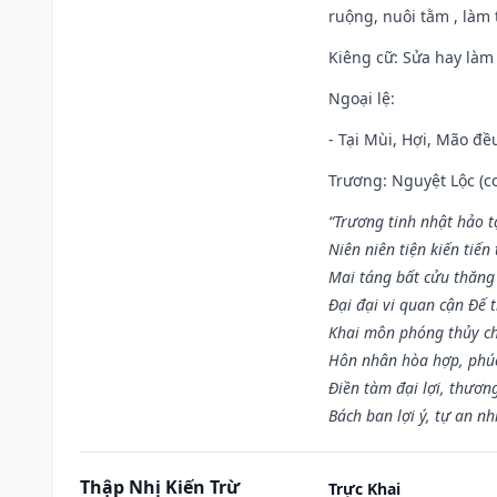
ruộng, nuôi tằm , làm t
Kiêng cữ
: Sửa hay làm
Ngoại lệ
:
- Tại Mùi, Hợi, Mão đề
Trương: Nguyệt Lộc (co
“Trương tinh nhật hảo t
Niên niên tiện kiến tiến
Mai táng bất cửu thăng
Đại đại vi quan cận Đế t
Khai môn phóng thủy ch
Hôn nhân hòa hợp, phú
Điền tàm đại lợi, thươn
Bách ban lợi ý, tự an nh
Thập Nhị Kiến Trừ
Trực Khai