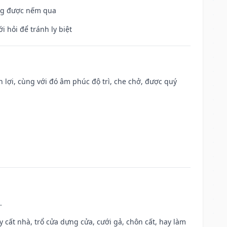
ông được nếm qua
i hỏi để tránh ly biệt
n lợi, cùng với đó âm phúc độ trì, che chở, được quý
.
ây cất nhà, trổ cửa dựng cửa, cưới gả, chôn cất, hay làm