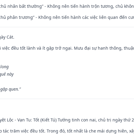
 chủ nhân bất thường” - Không nên tiến hành trộn tương, chủ kh
t chủ phân trương” - Không nên tiến hành các việc liên quan đến cướ
gày Cát.
 việc đều tốt lành và ít gặp trở ngại. Mưu đại sự hanh thông, thuậ
 long
 quẻ này
 gặp quen.”
ệt Lộc - Vạn Tu: Tốt (Kiết Tú) Tướng tinh con nai, chủ trị ngày thứ 2
o tác trăm việc đều tốt. Trong đó, tốt nhất là che mái dựng hiên, x