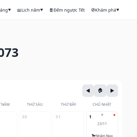
háng
📖
Lịch năm
🧧
Đếm ngược Tết
🧭
Khám phá
▼
▼
▼
073
 NĂM
THỨ SÁU
THỨ BẢY
CHỦ NHẬT
⭐
30
31
1
23/11
🐎
Nhâm Ngọ