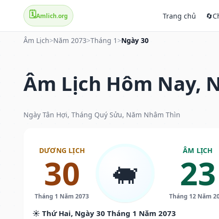
🗓️
Trang chủ
🔄
C
Amlich.org
Âm Lịch
>
Năm 2073
>
Tháng 1
>
Ngày 30
Âm Lịch Hôm Nay, N
Ngày Tân Hợi, Tháng Quý Sửu, Năm Nhâm Thìn
DƯƠNG LỊCH
ÂM LỊCH
30
23
🐖
Tháng 1 Năm 2073
Tháng 12 Năm 2
☀️ Thứ Hai, Ngày 30 Tháng 1 Năm 2073