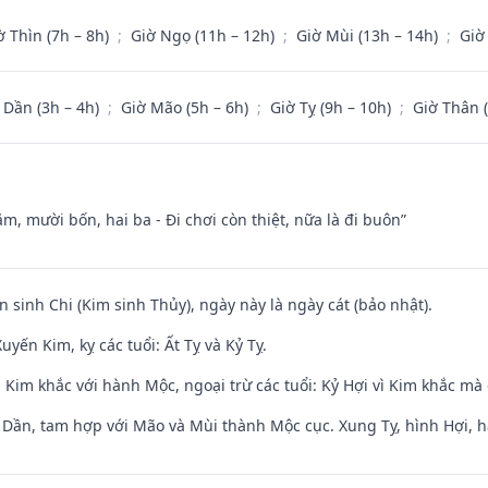
ờ Thìn (7h – 8h)
;
Giờ Ngọ (11h – 12h)
;
Giờ Mùi (13h – 14h)
;
Giờ
 Dần (3h – 4h)
;
Giờ Mão (5h – 6h)
;
Giờ Tỵ (9h – 10h)
;
Giờ Thân 
m, mười bốn, hai ba - Đi chơi còn thiệt, nữa là đi buôn”
n sinh Chi (Kim sinh Thủy), ngày này là ngày cát (bảo nhật).
yến Kim, kỵ các tuổi: Ất Tỵ và Kỷ Tỵ.
Kim khắc với hành Mộc, ngoại trừ các tuổi: Kỷ Hợi vì Kim khắc mà 
i Dần, tam hợp với Mão và Mùi thành Mộc cục. Xung Tỵ, hình Hợi, h