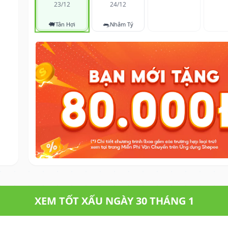
23/12
24/12
🐖
🐀
Tân Hợi
Nhâm Tý
XEM TỐT XẤU NGÀY 30 THÁNG 1