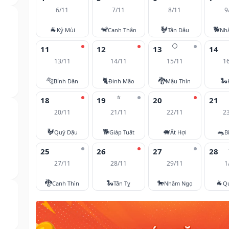
6/11
7/11
8/11
9
🐐
🐒
🐓
🐕
Kỷ Mùi
Canh Thân
Tân Dậu
Nh
🌕
11
12
13
14
13/11
14/11
15/11
1
🐅
🐈
🐉
🐍
Bính Dần
Đinh Mão
Mậu Thìn
⭐
18
19
20
21
20/11
21/11
22/11
2
🐓
🐕
🐖
🐀
Quý Dậu
Giáp Tuất
Ất Hợi
B
25
26
27
28
27/11
28/11
29/11
1
🐉
🐍
🐎
🐐
Canh Thìn
Tân Tỵ
Nhâm Ngọ
Q