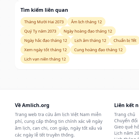
Tìm kiếm liên quan
Tháng Mười Hai 2073
Âm lịch tháng 12
Quý Tỵ năm 2073
Ngày hoàng đạo tháng 12
Ngày hắc đạo tháng 12
Lịch âm tháng 12
Chuẩn bị Tết
Xem ngày tốt tháng 12
Cung hoàng đạo tháng 12
Lịch vạn niên tháng 12
Về Amlich.org
Liên kết 
Trang web tra cứu âm lịch Việt Nam miễn
Trang chủ
Chuyển đổi 
phí, cung cấp thông tin chính xác về ngày
Gieo quẻ hỏ
âm lịch, can chi, con giáp, ngày tốt xấu và
Lịch năm 2
các ngày lễ tết truyền thống.