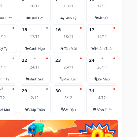
/11
10/11
11/11
12/11
🐖
🐀
🐂
âm Tuất
Quý Hợi
Giáp Tý
Ất Sửu
15
16
17
6/11
17/11
18/11
19/11
🐎
🐐
🐒
Kỷ Tỵ
Canh Ngọ
Tân Mùi
Nhâm Thân
⭐
⭐
22
23
24
3/11
24/11
25/11
26/11
🐂
🐅
🐈
ính Tý
Đinh Sửu
Mậu Dần
Kỷ Mão
🌙
29
30
31
/12
2/12
3/12
4/12
🐒
🐓
🐕
uý Mùi
Giáp Thân
Ất Dậu
Bính Tuất