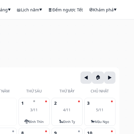
háng
📖
Lịch năm
🧧
Đếm ngược Tết
🧭
Khám phá
▼
▼
▼
 NĂM
THỨ SÁU
THỨ BẢY
CHỦ NHẬT
⭐
1
2
3
3/11
4/11
5/11
🐉
🐍
🐎
Bính Thìn
Đinh Tỵ
Mậu Ngọ
8
9
10