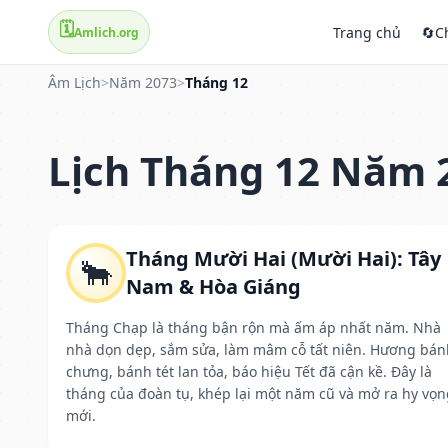
🗓️
Trang chủ
🔄
C
Amlich.org
Âm Lịch
>
Năm 2073
>
Tháng 12
Lịch Tháng 12 Năm 
Tháng Mười Hai (Mười Hai): Tây
🐂
Nam & Hòa Giáng
Tháng Chạp là tháng bận rộn mà ấm áp nhất năm. Nhà
nhà dọn dẹp, sắm sửa, làm mâm cỗ tất niên. Hương bán
chưng, bánh tét lan tỏa, báo hiệu Tết đã cận kề. Đây là
tháng của đoàn tụ, khép lại một năm cũ và mở ra hy vọn
mới.