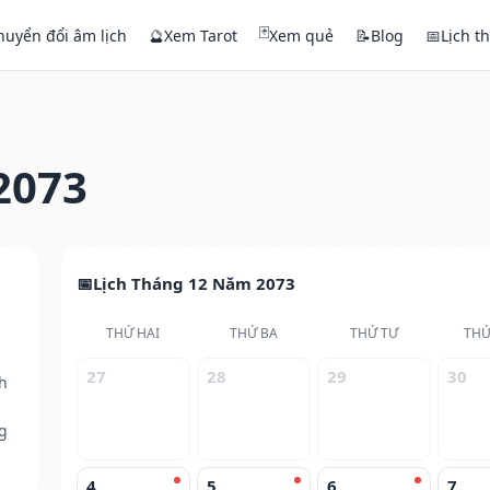
🃏
huyển đổi âm lịch
🔮
Xem Tarot
Xem quẻ
📝
Blog
📅
Lịch t
2073
Lịch Tháng 12 Năm 2073
THỨ HAI
THỨ BA
THỨ TƯ
THỨ
27
28
29
30
h
g
4
5
6
7