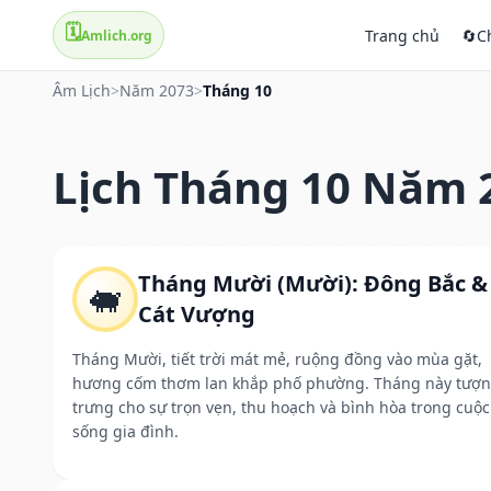
🗓️
Trang chủ
🔄
C
Amlich.org
Âm Lịch
>
Năm 2073
>
Tháng 10
Lịch Tháng 10 Năm 
Tháng Mười (Mười): Đông Bắc &
🐖
Cát Vượng
Tháng Mười, tiết trời mát mẻ, ruộng đồng vào mùa gặt,
hương cốm thơm lan khắp phố phường. Tháng này tượ
trưng cho sự trọn vẹn, thu hoạch và bình hòa trong cuộc
sống gia đình.