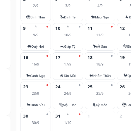
2/9
3/9
4/9
🐉
🐍
🐎
🐐
Bính Thìn
Đinh Tỵ
Mậu Ngọ
K
⭐
⭐
9
10
11
12
9/9
10/9
11/9
1
🐖
🐀
🐂
🐅
Quý Hợi
Giáp Tý
Ất Sửu
Bí
16
17
18
19
16/9
17/9
18/9
1
🐎
🐐
🐒
🐓
Canh Ngọ
Tân Mùi
Nhâm Thân
Q
23
24
25
26
23/9
24/9
25/9
2
🐂
🐅
🐈
🐉
Đinh Sửu
Mậu Dần
Kỷ Mão
Ca
⭐
30
31
1
2
30/9
1/10