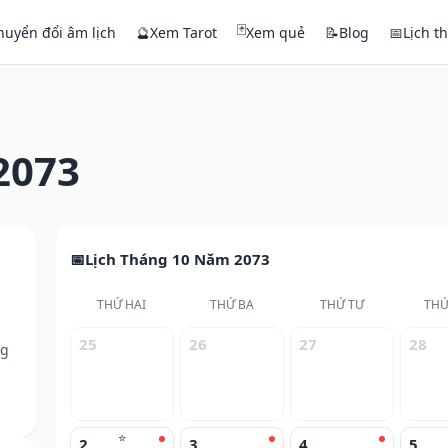
🃏
huyển đổi âm lịch
🔮
Xem Tarot
Xem quẻ
📝
Blog
📅
Lịch t
2073
Lịch Tháng 10 Năm 2073
THỨ HAI
THỨ BA
THỨ TƯ
THỨ
25
26
27
28
ng
⭐
2
3
4
5