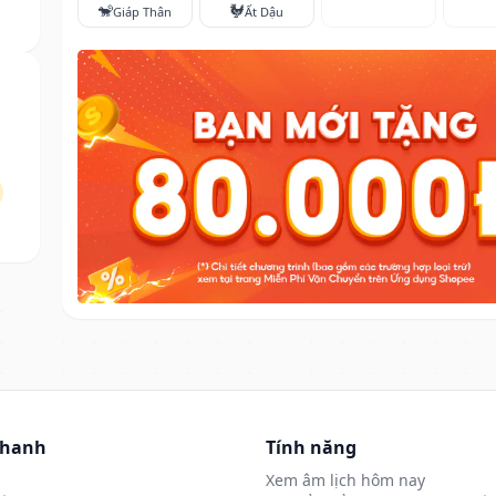
🐒
🐓
Giáp Thân
Ất Dậu
nhanh
Tính năng
Xem âm lịch hôm nay