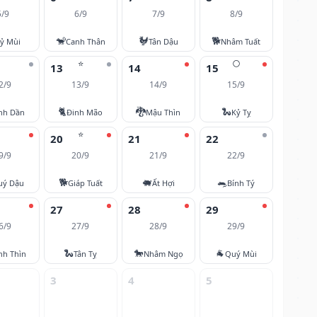
5/9
6/9
7/9
8/9
🐒
🐓
🐕
ỷ Mùi
Canh Thân
Tân Dậu
Nhâm Tuất
⭐
🌕
13
14
15
2/9
13/9
14/9
15/9
🐈
🐉
🐍
nh Dần
Đinh Mão
Mậu Thìn
Kỷ Tỵ
⭐
20
21
22
9/9
20/9
21/9
22/9
🐕
🐖
🐀
uý Dậu
Giáp Tuất
Ất Hợi
Bính Tý
27
28
29
6/9
27/9
28/9
29/9
🐍
🐎
🐐
nh Thìn
Tân Tỵ
Nhâm Ngọ
Quý Mùi
3
4
5