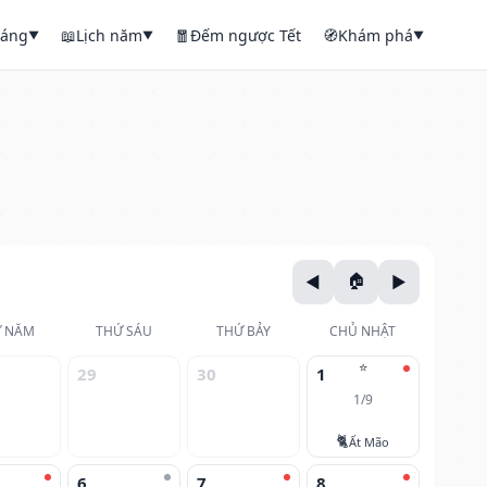
háng
📖
Lịch năm
🧧
Đếm ngược Tết
🧭
Khám phá
▼
▼
▼
 NĂM
THỨ SÁU
THỨ BẢY
CHỦ NHẬT
⭐
29
30
1
1/9
🐈
Ất Mão
6
7
8