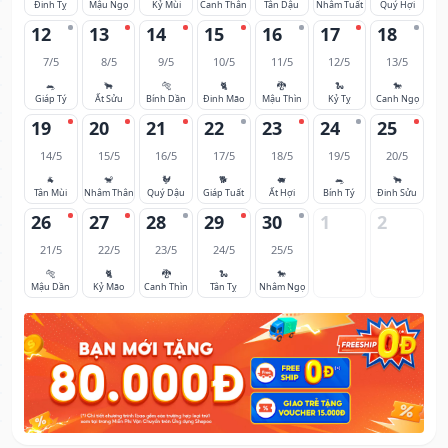
Đinh Tỵ
Mậu Ngọ
Kỷ Mùi
Canh Thân
Tân Dậu
Nhâm Tuất
Quý Hợi
12
13
14
15
16
17
18
7/5
8/5
9/5
10/5
11/5
12/5
13/5
🐀
🐂
🐅
🐈
🐉
🐍
🐎
Giáp Tý
Ất Sửu
Bính Dần
Đinh Mão
Mậu Thìn
Kỷ Tỵ
Canh Ngọ
19
20
21
22
23
24
25
14/5
15/5
16/5
17/5
18/5
19/5
20/5
🐐
🐒
🐓
🐕
🐖
🐀
🐂
Tân Mùi
Nhâm Thân
Quý Dậu
Giáp Tuất
Ất Hợi
Bính Tý
Đinh Sửu
26
27
28
29
30
1
2
21/5
22/5
23/5
24/5
25/5
🐅
🐈
🐉
🐍
🐎
Mậu Dần
Kỷ Mão
Canh Thìn
Tân Tỵ
Nhâm Ngọ