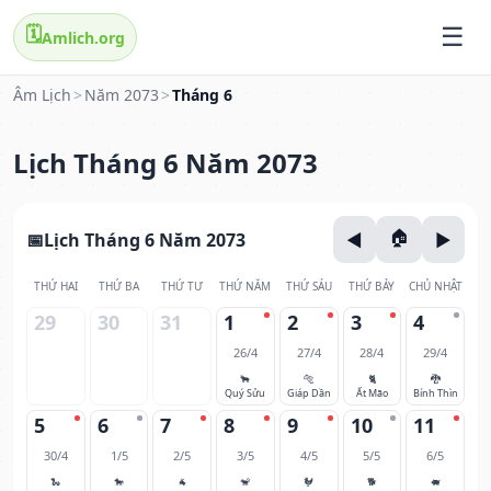
🗓️
Amlich.org
Âm Lịch
>
Năm 2073
>
Tháng 6
Lịch Tháng 6 Năm 2073
Lịch Tháng 6 Năm 2073
THỨ HAI
THỨ BA
THỨ TƯ
THỨ NĂM
THỨ SÁU
THỨ BẢY
CHỦ NHẬT
29
30
31
1
2
3
4
26/4
27/4
28/4
29/4
🐂
🐅
🐈
🐉
Quý Sửu
Giáp Dần
Ất Mão
Bính Thìn
5
6
7
8
9
10
11
30/4
1/5
2/5
3/5
4/5
5/5
6/5
🐍
🐎
🐐
🐒
🐓
🐕
🐖