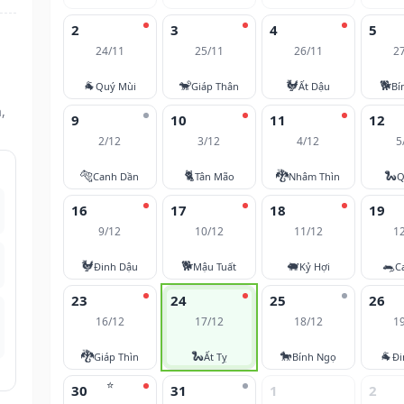
2
3
4
5
24/11
25/11
26/11
2
🐐
🐒
🐓
🐕
Quý Mùi
Giáp Thân
Ất Dậu
Bí
,
9
10
11
12
2/12
3/12
4/12
5
🐅
🐈
🐉
🐍
Canh Dần
Tân Mão
Nhâm Thìn
Q
16
17
18
19
9/12
10/12
11/12
1
🐓
🐕
🐖
🐀
Đinh Dậu
Mậu Tuất
Kỷ Hợi
C
23
24
25
26
16/12
17/12
18/12
1
🐉
🐍
🐎
🐐
Giáp Thìn
Ất Tỵ
Bính Ngọ
Đi
⭐
30
31
1
2