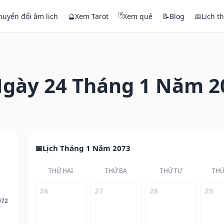
🃏
huyển đổi âm lịch
🔮
Xem Tarot
Xem quẻ
📝
Blog
📅
Lịch t
gày 24 Tháng 1 Năm 2
Lịch Tháng 1 Năm 2073
THỨ HAI
THỨ BA
THỨ TƯ
THỨ
26
27
28
29
072