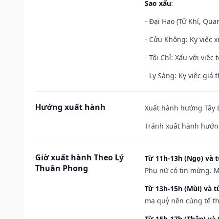
Sao xấu
:
- Đại Hao (Tử Khí, Qua
- Cửu Không: Kỵ việc x
- Tội Chỉ: Xấu với việc 
- Ly Sàng: Kỵ việc giá t
Hướng xuất hành
Xuất hành hướng Tây B
Tránh xuất hành hướng
Giờ xuất hành Theo Lý
Từ 11h-13h (Ngọ) và t
Thuần Phong
Phụ nữ có tin mừng. M
Từ 13h-15h (Mùi) và t
ma quỷ nên cúng tế th
Từ 15h-17h (Thân) và 