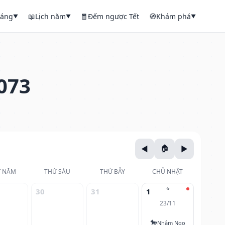
háng
📖
Lịch năm
🧧
Đếm ngược Tết
🧭
Khám phá
▼
▼
▼
073
 NĂM
THỨ SÁU
THỨ BẢY
CHỦ NHẬT
⭐
30
31
1
23/11
🐎
Nhâm Ngọ