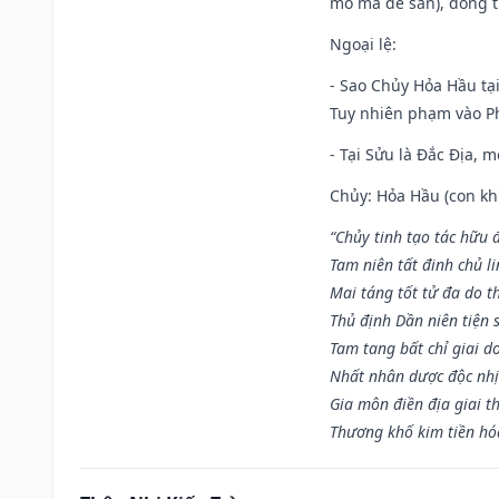
mồ mã để sẵn), đóng t
Ngoại lệ
:
- Sao Chủy Hỏa Hầu tại
Tuy nhiên phạm vào Ph
- Tại Sửu là Đắc Địa, 
Chủy: Hỏa Hầu (con khỉ
“Chủy tinh tạo tác hữu 
Tam niên tất đinh chủ li
Mai táng tốt tử đa do t
Thủ định Dần niên tiện 
Tam tang bất chỉ giai d
Nhất nhân dược độc nhị
Gia môn điền địa giai t
Thương khố kim tiền hóa