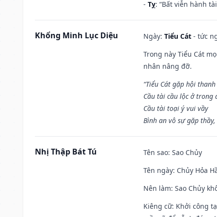
-
Tỵ
: “Bất viễn hành t
Khổng Minh Lục Diệu
Ngày:
Tiểu Cát
- tức n
Trong này Tiểu Cát mọi
nhân nâng đỡ.
“Tiểu Cát gặp hội thanh
Cầu tài cầu lộc ở trong
Cầu tài toại ý vui vầy
Bình an vô sự gặp thầy,
Nhị Thập Bát Tú
Tên sao
: Sao Chủy
Tên ngày
: Chủy Hỏa Hầ
Nên làm
: Sao Chủy khô
Kiêng cữ
: Khởi công t