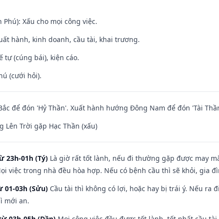
n Phú): Xấu cho mọi công việc.
uất hành, kinh doanh, cầu tài, khai trương.
tế tự (cúng bái), kiện cáo.
hú (cưới hỏi).
ắc để đón 'Hỷ Thần'. Xuất hành hướng Đông Nam để đón 'Tài Thần
 Lên Trời gặp Hạc Thần (xấu)
ừ 23h-01h (Tý)
Là giờ rất tốt lành, nếu đi thường gặp được may mắ
ọi việc trong nhà đều hòa hợp. Nếu có bệnh cầu thì sẽ khỏi, gia 
ừ 01-03h (Sửu)
Cầu tài thì không có lợi, hoặc hay bị trái ý. Nếu ra 
ì mới an.
từ 03h-05h (Dần)
Mọi công việc đều được tốt lành, tốt nhất cầu t