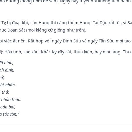
họ đường (đóng hòm để sẵn). Ngày này tuyệt đối không tiến hành 
 Tỵ bị đoạt khí, còn Hung thì càng thêm Hung. Tại Dậu rất tốt, vì
ục Đoạn Sát (mọi kiêng cữ giống như trên).
mọi việc ắt nên. Rất hợp với ngày Đinh Sửu và ngày Tân Sửu mọi tạo
): Hỏa tinh, sao xấu. Khắc Kỵ xây cất, thưa kiện, hay mai táng. Thi 
đồ hình,
nh đinh,
hử,
sát nhân.
o thử,
 nhân thân.
hoán bại,
 tác cần.”