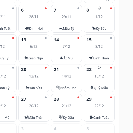
🌙
6
7
8
7/11
28/11
29/11
1/12
🐖
🐀
🐂
nh Tuất
Đinh Hợi
Mậu Tý
Kỷ Sửu
13
14
15
/12
6/12
7/12
8/12
🐎
🐐
🐒
uý Tỵ
Giáp Ngọ
Ất Mùi
Bính Thân
🌕
20
21
22
2/12
13/12
14/12
15/12
🐂
🐅
🐈
anh Tý
Tân Sửu
Nhâm Dần
Quý Mão
27
28
29
9/12
20/12
21/12
22/12
🐒
🐓
🐕
nh Mùi
Mậu Thân
Kỷ Dậu
Canh Tuất
3
4
5