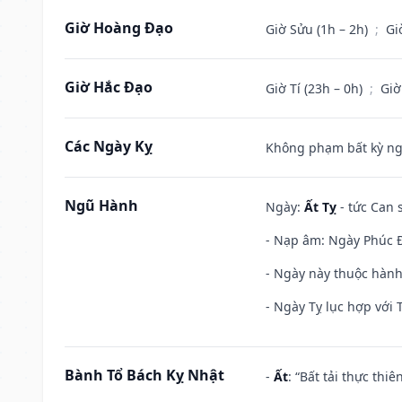
Giờ Hoàng Đạo
Giờ Sửu (1h – 2h)
;
Gi
Giờ Hắc Đạo
Giờ Tí (23h – 0h)
;
Giờ
Các Ngày Kỵ
Không phạm bất kỳ ngày
Ngũ Hành
Ngày:
Ất Tỵ
- tức Can 
- Nạp âm: Ngày Phúc Đă
- Ngày này thuộc hành
- Ngày Tỵ lục hợp với 
Bành Tổ Bách Kỵ Nhật
-
Ất
: “Bất tải thực th