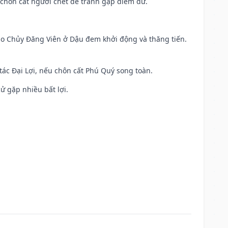
chôn cất người chết để tránh gặp điềm dữ.
 Sao Chủy Đăng Viên ở Dậu đem khởi động và thăng tiến.
 tác Đại Lợi, nếu chôn cất Phú Quý song toàn.
cử gặp nhiều bất lợi.