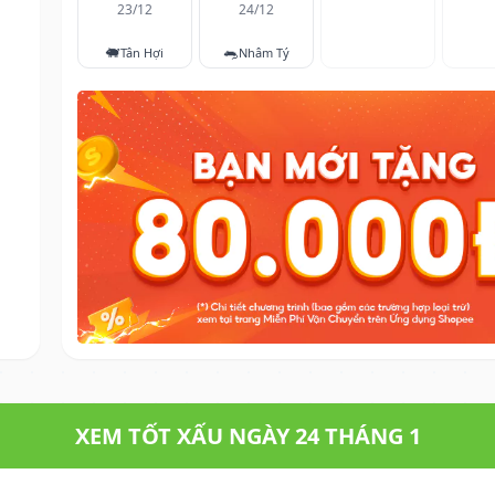
23/12
24/12
🐖
🐀
Tân Hợi
Nhâm Tý
XEM TỐT XẤU NGÀY 24 THÁNG 1