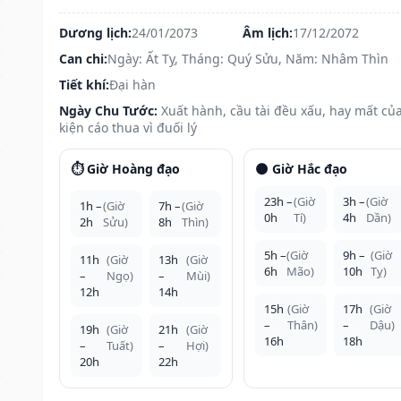
Dương lịch:
24/01/2073
Âm lịch:
17/12/2072
Can chi:
Ngày: Ất Tỵ, Tháng: Quý Sửu, Năm: Nhâm Thìn
Tiết khí:
Đại hàn
Ngày Chu Tước:
Xuất hành, cầu tài đều xấu, hay mất của
kiện cáo thua vì đuối lý
⏱️ Giờ Hoàng đạo
🌑 Giờ Hắc đạo
23h –
(Giờ
3h –
(Giờ
1h –
(Giờ
7h –
(Giờ
0h
Tí)
4h
Dần)
2h
Sửu)
8h
Thìn)
5h –
(Giờ
9h –
(Giờ
11h
(Giờ
13h
(Giờ
6h
Mão)
10h
Tỵ)
–
Ngọ)
–
Mùi)
12h
14h
15h
(Giờ
17h
(Giờ
–
Thân)
–
Dậu)
19h
(Giờ
21h
(Giờ
16h
18h
–
Tuất)
–
Hợi)
20h
22h