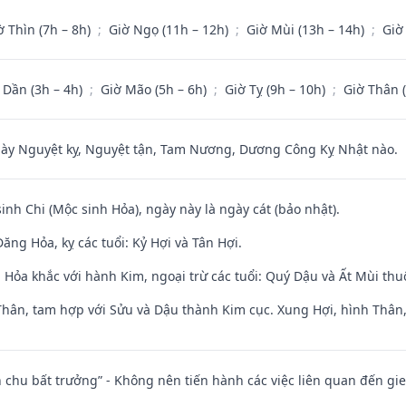
ờ Thìn (7h – 8h)
;
Giờ Ngọ (11h – 12h)
;
Giờ Mùi (13h – 14h)
;
Giờ
 Dần (3h – 4h)
;
Giờ Mão (5h – 6h)
;
Giờ Tỵ (9h – 10h)
;
Giờ Thân 
 Nguyệt kỵ, Nguyệt tận, Tam Nương, Dương Công Kỵ Nhật nào.
sinh Chi (Mộc sinh Hỏa), ngày này là ngày cát (bảo nhật).
ng Hỏa, kỵ các tuổi: Kỷ Hợi và Tân Hợi.
 Hỏa khắc với hành Kim, ngoại trừ các tuổi: Quý Dậu và Ất Mùi th
Thân, tam hợp với Sửu và Dậu thành Kim cục. Xung Hợi, hình Thân, 
iên chu bất trưởng” - Không nên tiến hành các việc liên quan đến g