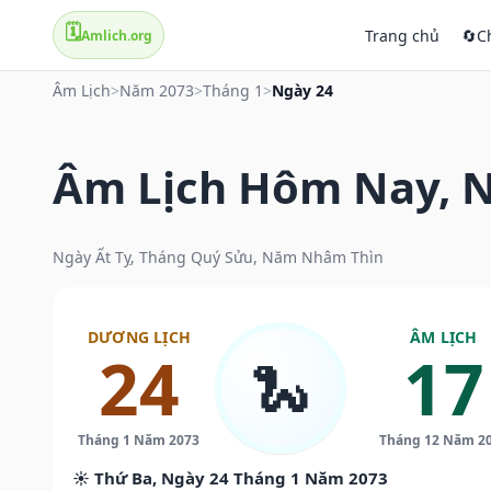
🗓️
Trang chủ
🔄
C
Amlich.org
Âm Lịch
>
Năm 2073
>
Tháng 1
>
Ngày 24
Âm Lịch Hôm Nay, N
Ngày Ất Tỵ, Tháng Quý Sửu, Năm Nhâm Thìn
DƯƠNG LỊCH
ÂM LỊCH
24
17
🐍
Tháng 1 Năm 2073
Tháng 12 Năm 2
☀️ Thứ Ba, Ngày 24 Tháng 1 Năm 2073