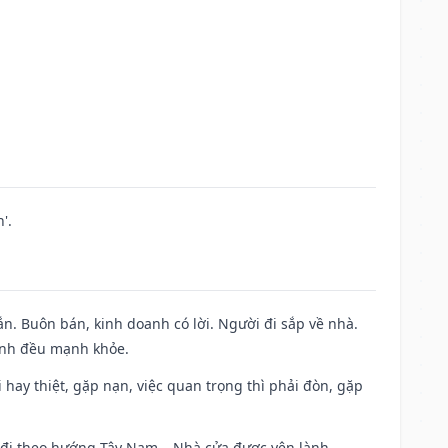
'.
n. Buôn bán, kinh doanh có lời. Người đi sắp về nhà.
đình đều mạnh khỏe.
đi hay thiệt, gặp nạn, việc quan trọng thì phải đòn, gặp
ài đi theo hướng Tây Nam – Nhà cửa được yên lành.