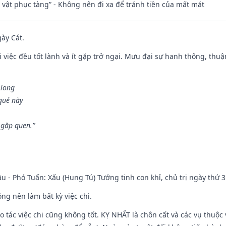
ài vật phục tàng” - Không nên đi xa để tránh tiền của mất mát
gày Cát.
 việc đều tốt lành và ít gặp trở ngại. Mưu đại sự hanh thông, thuậ
 long
 quẻ này
 gặp quen.”
u - Phó Tuấn: Xấu (Hung Tú) Tướng tinh con khỉ, chủ trị ngày thứ 3
ng nên làm bất kỳ việc chi.
ạo tác việc chi cũng không tốt. KỴ NHẤT là chôn cất và các vụ thu