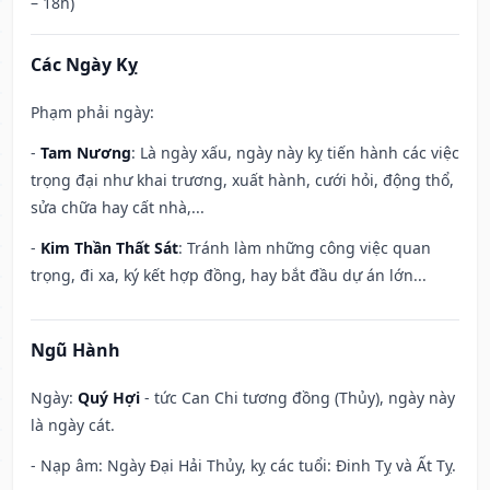
– 18h)
Các Ngày Kỵ
Phạm phải ngày:
-
Tam Nương
: Là ngày xấu, ngày này kỵ tiến hành các việc
trọng đại như khai trương, xuất hành, cưới hỏi, động thổ,
sửa chữa hay cất nhà,...
-
Kim Thần Thất Sát
: Tránh làm những công việc quan
trọng, đi xa, ký kết hợp đồng, hay bắt đầu dự án lớn...
Ngũ Hành
Ngày:
Quý Hợi
- tức Can Chi tương đồng (Thủy), ngày này
là ngày cát.
- Nạp âm: Ngày Đại Hải Thủy, kỵ các tuổi: Đinh Tỵ và Ất Tỵ.