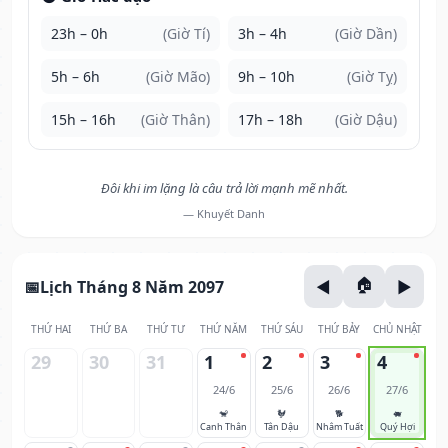
23h – 0h
(Giờ Tí)
3h – 4h
(Giờ Dần)
5h – 6h
(Giờ Mão)
9h – 10h
(Giờ Tỵ)
15h – 16h
(Giờ Thân)
17h – 18h
(Giờ Dậu)
Đôi khi im lặng là câu trả lời mạnh mẽ nhất.
— Khuyết Danh
Lịch Tháng 8 Năm 2097
THỨ HAI
THỨ BA
THỨ TƯ
THỨ NĂM
THỨ SÁU
THỨ BẢY
CHỦ NHẬT
29
30
31
1
2
3
4
24/6
25/6
26/6
27/6
🐒
🐓
🐕
🐖
Canh Thân
Tân Dậu
Nhâm Tuất
Quý Hợi