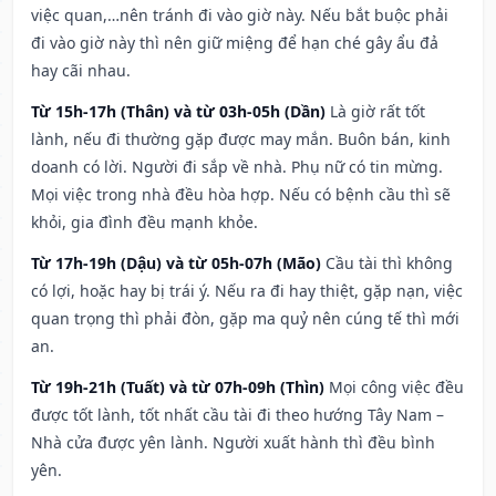
việc quan,…nên tránh đi vào giờ này. Nếu bắt buộc phải
đi vào giờ này thì nên giữ miệng để hạn ché gây ẩu đả
hay cãi nhau.
Từ 15h-17h (Thân) và từ 03h-05h (Dần)
Là giờ rất tốt
lành, nếu đi thường gặp được may mắn. Buôn bán, kinh
doanh có lời. Người đi sắp về nhà. Phụ nữ có tin mừng.
Mọi việc trong nhà đều hòa hợp. Nếu có bệnh cầu thì sẽ
khỏi, gia đình đều mạnh khỏe.
Từ 17h-19h (Dậu) và từ 05h-07h (Mão)
Cầu tài thì không
có lợi, hoặc hay bị trái ý. Nếu ra đi hay thiệt, gặp nạn, việc
quan trọng thì phải đòn, gặp ma quỷ nên cúng tế thì mới
an.
Từ 19h-21h (Tuất) và từ 07h-09h (Thìn)
Mọi công việc đều
được tốt lành, tốt nhất cầu tài đi theo hướng Tây Nam –
Nhà cửa được yên lành. Người xuất hành thì đều bình
yên.