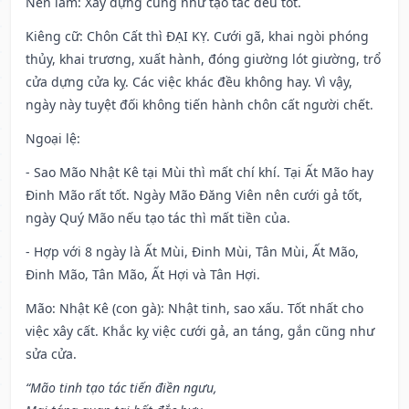
Nên làm
: Xây dựng cũng như tạo tác đều tốt.
Kiêng cữ
: Chôn Cất thì ĐẠI KỴ. Cưới gã, khai ngòi phóng
thủy, khai trương, xuất hành, đóng giường lót giường, trổ
cửa dựng cửa kỵ. Các việc khác đều không hay. Vì vậy,
ngày này tuyệt đối không tiến hành chôn cất người chết.
Ngoại lệ
:
- Sao Mão Nhật Kê tại Mùi thì mất chí khí. Tại Ất Mão hay
Đinh Mão rất tốt. Ngày Mão Đăng Viên nên cưới gả tốt,
ngày Quý Mão nếu tạo tác thì mất tiền của.
- Hợp với 8 ngày là Ất Mùi, Đinh Mùi, Tân Mùi, Ất Mão,
Đinh Mão, Tân Mão, Ất Hợi và Tân Hợi.
Mão: Nhật Kê (con gà): Nhật tinh, sao xấu. Tốt nhất cho
việc xây cất. Khắc kỵ việc cưới gả, an táng, gắn cũng như
sửa cửa.
“Mão tinh tạo tác tiến điền ngưu,