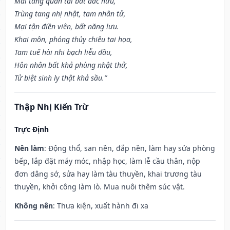
Mai táng quan tai bất đắc hưu,
Trùng tang nhị nhật, tam nhân tử,
Mại tận điền viên, bất năng lưu.
Khai môn, phóng thủy chiêu tai họa,
Tam tuế hài nhi bạch liễu đầu,
Hôn nhân bất khả phùng nhật thử,
Tử biệt sinh ly thật khả sầu.”
Thập Nhị Kiến Trừ
Trực Định
Nên làm
: Động thổ, san nền, đắp nền, làm hay sửa phòng
bếp, lắp đặt máy móc, nhập học, làm lễ cầu thân, nộp
đơn dâng sớ, sửa hay làm tàu thuyền, khai trương tàu
thuyền, khởi công làm lò. Mua nuôi thêm súc vật.
Không nên
: Thưa kiện, xuất hành đi xa