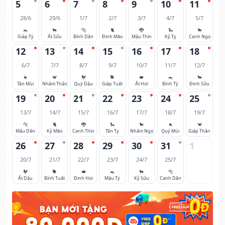
5
6
7
8
9
10
11
28/6
29/6
1/7
2/7
3/7
4/7
5/7
🐀
🐂
🐅
🐈
🐉
🐍
🐎
Giáp Tý
Ất Sửu
Bính Dần
Đinh Mão
Mậu Thìn
Kỷ Tỵ
Canh Ngọ
12
13
14
15
16
17
18
6/7
7/7
8/7
9/7
10/7
11/7
12/7
🐐
🐒
🐓
🐕
🐖
🐀
🐂
Tân Mùi
Nhâm Thân
Quý Dậu
Giáp Tuất
Ất Hợi
Bính Tý
Đinh Sửu
19
20
21
22
23
24
25
13/7
14/7
15/7
16/7
17/7
18/7
19/7
🐅
🐈
🐉
🐍
🐎
🐐
🐒
Mậu Dần
Kỷ Mão
Canh Thìn
Tân Tỵ
Nhâm Ngọ
Quý Mùi
Giáp Thân
26
27
28
29
30
31
1
20/7
21/7
22/7
23/7
24/7
25/7
🐓
🐕
🐖
🐀
🐂
🐅
Ất Dậu
Bính Tuất
Đinh Hợi
Mậu Tý
Kỷ Sửu
Canh Dần