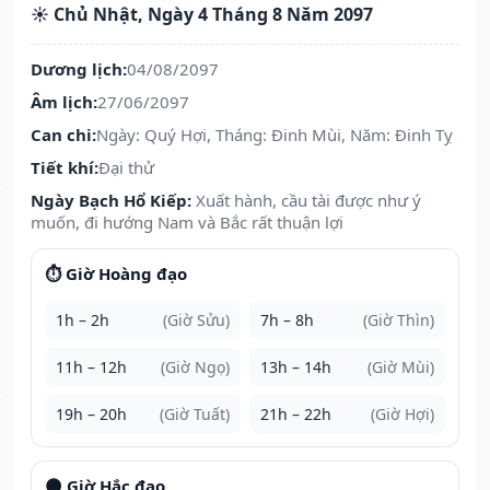
☀️ Chủ Nhật, Ngày 4 Tháng 8 Năm 2097
Dương lịch:
04/08/2097
Âm lịch:
27/06/2097
Can chi:
Ngày: Quý Hợi, Tháng: Đinh Mùi, Năm: Đinh Tỵ
Tiết khí:
Đại thử
Ngày Bạch Hổ Kiếp:
Xuất hành, cầu tài được như ý
muốn, đi hướng Nam và Bắc rất thuận lợi
⏱️ Giờ Hoàng đạo
1h – 2h
(Giờ Sửu)
7h – 8h
(Giờ Thìn)
11h – 12h
(Giờ Ngọ)
13h – 14h
(Giờ Mùi)
19h – 20h
(Giờ Tuất)
21h – 22h
(Giờ Hợi)
🌑 Giờ Hắc đạo