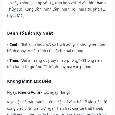
- Ngày Thân lục hợp với Tỵ, tam hợp với Tý và Thìn thành
Thủy cục. Xung Dần, hình Dần, hình Hợi, hại Hợi, phá Tỵ,
tuyệt Mão.
Bành Tổ Bách Kỵ Nhật
-
Canh
: “Bất kinh lạc chức cơ hư trướng” - Không nên tiến
hành quay tơ để tránh cũi dệt hư hại ngang
-
Thân
: “Bất an sàng quỷ túy nhập phòng” - Không nên
tiến hành kê giường để tránh quỷ ma vào phòng
Khổng Minh Lục Diệu
Ngày:
Không Vong
- tức ngày Hung.
Mọi việc dễ bất thành. Công việc đi vào thế bế tắc, tiến độ
công việc bị trì trệ, trở ngại. Tiền bạc của cải thất thoát,
danh vọng cũng uy tín bị giảm xuống. Là một ngày xấu về