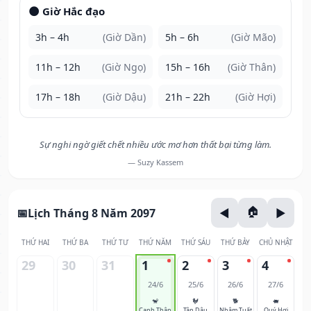
🌑 Giờ Hắc đạo
3h – 4h
(Giờ Dần)
5h – 6h
(Giờ Mão)
11h – 12h
(Giờ Ngọ)
15h – 16h
(Giờ Thân)
17h – 18h
(Giờ Dậu)
21h – 22h
(Giờ Hợi)
Sự nghi ngờ giết chết nhiều ước mơ hơn thất bại từng làm.
— Suzy Kassem
Lịch Tháng 8 Năm 2097
THỨ HAI
THỨ BA
THỨ TƯ
THỨ NĂM
THỨ SÁU
THỨ BẢY
CHỦ NHẬT
29
30
31
1
2
3
4
24/6
25/6
26/6
27/6
🐒
🐓
🐕
🐖
Canh Thân
Tân Dậu
Nhâm Tuất
Quý Hợi