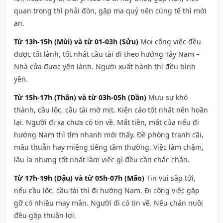
quan trọng thì phải đòn, gặp ma quỷ nên cúng tế thì mới
an.
Từ 13h-15h (Mùi) và từ 01-03h (Sửu)
Mọi công việc đều
được tốt lành, tốt nhất cầu tài đi theo hướng Tây Nam –
Nhà cửa được yên lành. Người xuất hành thì đều bình
yên.
Từ 15h-17h (Thân) và từ 03h-05h (Dần)
Mưu sự khó
thành, cầu lộc, cầu tài mờ mịt. Kiện cáo tốt nhất nên hoãn
lại. Người đi xa chưa có tin về. Mất tiền, mất của nếu đi
hướng Nam thì tìm nhanh mới thấy. Đề phòng tranh cãi,
mâu thuẫn hay miệng tiếng tầm thường. Việc làm chậm,
lâu la nhưng tốt nhất làm việc gì đều cần chắc chắn.
Từ 17h-19h (Dậu) và từ 05h-07h (Mão)
Tin vui sắp tới,
nếu cầu lộc, cầu tài thì đi hướng Nam. Đi công việc gặp
gỡ có nhiều may mắn. Người đi có tin về. Nếu chăn nuôi
đều gặp thuận lợi.