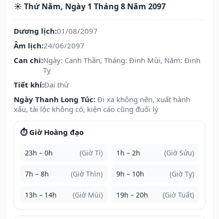
☀️ Thứ Năm, Ngày 1 Tháng 8 Năm 2097
Dương lịch:
01/08/2097
Âm lịch:
24/06/2097
Can chi:
Ngày: Canh Thân, Tháng: Đinh Mùi, Năm: Đinh
Tỵ
Tiết khí:
Đại thử
Ngày Thanh Long Túc:
Đi xa không nên, xuất hành
xấu, tài lộc không có, kiện cáo cũng đuối lý
⏱️ Giờ Hoàng đạo
23h – 0h
(Giờ Tí)
1h – 2h
(Giờ Sửu)
7h – 8h
(Giờ Thìn)
9h – 10h
(Giờ Tỵ)
13h – 14h
(Giờ Mùi)
19h – 20h
(Giờ Tuất)