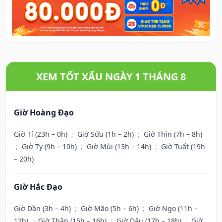
XEM TỐT XẤU NGÀY 1 THÁNG 8
Giờ Hoàng Đạo
Giờ Tí (23h – 0h)
;
Giờ Sửu (1h – 2h)
;
Giờ Thìn (7h – 8h)
;
Giờ Tỵ (9h – 10h)
;
Giờ Mùi (13h – 14h)
;
Giờ Tuất (19h
– 20h)
Giờ Hắc Đạo
Giờ Dần (3h – 4h)
;
Giờ Mão (5h – 6h)
;
Giờ Ngọ (11h –
12h)
;
Giờ Thân (15h – 16h)
;
Giờ Dậu (17h – 18h)
;
Giờ