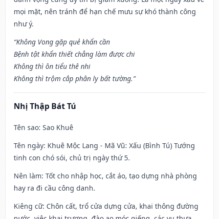
mọi mặt, nên tránh để hạn chế mưu sự khó thành công
như ý.
“Không Vong gặp quẻ khẩn cần
Bệnh tật khẩn thiết chẳng làm được chi
Không thì ôn tiểu thê nhi
Không thì trộm cắp phân ly bất tường.”
Nhị Thập Bát Tú
Tên sao
: Sao Khuê
Tên ngày
: Khuê Mộc Lang - Mã Vũ: Xấu (Bình Tú) Tướng
tinh con chó sói, chủ trị ngày thứ 5.
Nên làm
: Tốt cho nhập học, cắt áo, tạo dựng nhà phòng
hay ra đi cầu công danh.
Kiêng cữ
: Chôn cất, trổ cửa dựng cửa, khai thông đường
nước, việc khai trương, đào ao móc giếng, các vụ thưa