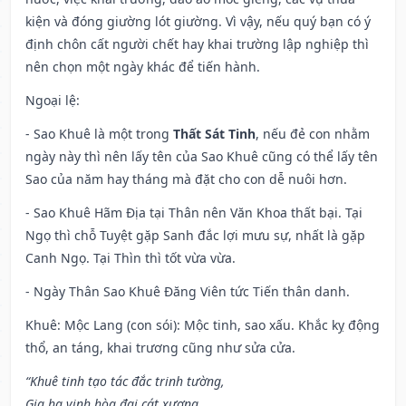
kiện và đóng giường lót giường. Vì vậy, nếu quý bạn có ý
định chôn cất người chết hay khai trường lập nghiệp thì
nên chọn một ngày khác để tiến hành.
Ngoại lệ
:
- Sao Khuê là một trong
Thất Sát Tinh
, nếu đẻ con nhằm
ngày này thì nên lấy tên của Sao Khuê cũng có thể lấy tên
Sao của năm hay tháng mà đặt cho con dễ nuôi hơn.
- Sao Khuê Hãm Địa tại Thân nên Văn Khoa thất bại. Tại
Ngọ thì chỗ Tuyệt gặp Sanh đắc lợi mưu sự, nhất là gặp
Canh Ngọ. Tại Thìn thì tốt vừa vừa.
- Ngày Thân Sao Khuê Đăng Viên tức Tiến thân danh.
Khuê: Mộc Lang (con sói): Mộc tinh, sao xấu. Khắc kỵ động
thổ, an táng, khai trương cũng như sửa cửa.
“Khuê tinh tạo tác đắc trinh tường,
Gia hạ vinh hòa đại cát xương,