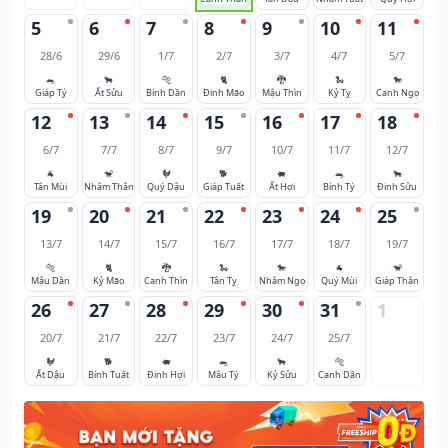
5
6
7
8
9
10
11
28/6
29/6
1/7
2/7
3/7
4/7
5/7
🐀
🐂
🐅
🐈
🐉
🐍
🐎
Giáp Tý
Ất Sửu
Bính Dần
Đinh Mão
Mậu Thìn
Kỷ Tỵ
Canh Ngọ
12
13
14
15
16
17
18
6/7
7/7
8/7
9/7
10/7
11/7
12/7
🐐
🐒
🐓
🐕
🐖
🐀
🐂
Tân Mùi
Nhâm Thân
Quý Dậu
Giáp Tuất
Ất Hợi
Bính Tý
Đinh Sửu
19
20
21
22
23
24
25
13/7
14/7
15/7
16/7
17/7
18/7
19/7
🐅
🐈
🐉
🐍
🐎
🐐
🐒
Mậu Dần
Kỷ Mão
Canh Thìn
Tân Tỵ
Nhâm Ngọ
Quý Mùi
Giáp Thân
26
27
28
29
30
31
1
20/7
21/7
22/7
23/7
24/7
25/7
🐓
🐕
🐖
🐀
🐂
🐅
Ất Dậu
Bính Tuất
Đinh Hợi
Mậu Tý
Kỷ Sửu
Canh Dần