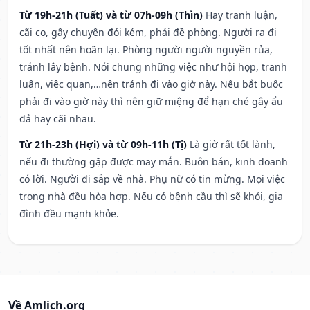
Từ 19h-21h (Tuất) và từ 07h-09h (Thìn)
Hay tranh luận,
cãi cọ, gây chuyện đói kém, phải đề phòng. Người ra đi
tốt nhất nên hoãn lại. Phòng người người nguyền rủa,
tránh lây bệnh. Nói chung những việc như hội họp, tranh
luận, việc quan,…nên tránh đi vào giờ này. Nếu bắt buộc
phải đi vào giờ này thì nên giữ miệng để hạn ché gây ẩu
đả hay cãi nhau.
Từ 21h-23h (Hợi) và từ 09h-11h (Tị)
Là giờ rất tốt lành,
nếu đi thường gặp được may mắn. Buôn bán, kinh doanh
có lời. Người đi sắp về nhà. Phụ nữ có tin mừng. Mọi việc
trong nhà đều hòa hợp. Nếu có bệnh cầu thì sẽ khỏi, gia
đình đều mạnh khỏe.
Về Amlich.org