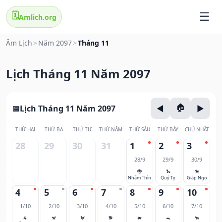
🗓️
Amlich.org
Âm Lịch
>
Năm 2097
>
Tháng 11
Lịch Tháng 11 Năm 2097
Lịch Tháng 11 Năm 2097
THỨ HAI
THỨ BA
THỨ TƯ
THỨ NĂM
THỨ SÁU
THỨ BẢY
CHỦ NHẬT
28
29
30
31
1
2
3
28/9
29/9
30/9
🐉
🐍
🐎
Nhâm Thìn
Quý Tỵ
Giáp Ngọ
4
5
6
7
8
9
10
1/10
2/10
3/10
4/10
5/10
6/10
7/10
🐐
🐒
🐓
🐕
🐖
🐀
🐂