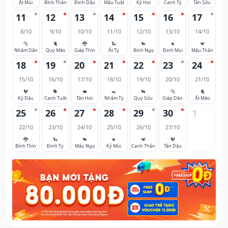
Ất Mùi
Bính Thân
Đinh Dậu
Mậu Tuất
Kỷ Hợi
Canh Tý
Tân Sửu
11
12
13
14
15
16
17
8/10
9/10
10/10
11/10
12/10
13/10
14/10
🐅
🐈
🐉
🐍
🐎
🐐
🐒
Nhâm Dần
Quý Mão
Giáp Thìn
Ất Tỵ
Bính Ngọ
Đinh Mùi
Mậu Thân
18
19
20
21
22
23
24
15/10
16/10
17/10
18/10
19/10
20/10
21/10
🐓
🐕
🐖
🐀
🐂
🐅
🐈
Kỷ Dậu
Canh Tuất
Tân Hợi
Nhâm Tý
Quý Sửu
Giáp Dần
Ất Mão
25
26
27
28
29
30
1
22/10
23/10
24/10
25/10
26/10
27/10
🐉
🐍
🐎
🐐
🐒
🐓
Bính Thìn
Đinh Tỵ
Mậu Ngọ
Kỷ Mùi
Canh Thân
Tân Dậu