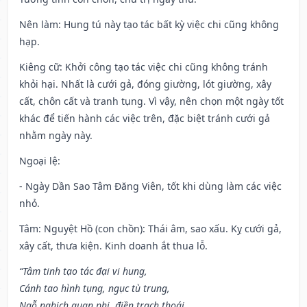
Nên làm
: Hung tú này tạo tác bất kỳ việc chi cũng không
hạp.
Kiêng cữ
: Khởi công tạo tác việc chi cũng không tránh
khỏi hại. Nhất là cưới gả, đóng giường, lót giường, xây
cất, chôn cất và tranh tụng. Vì vậy, nên chọn một ngày tốt
khác để tiến hành các việc trên, đặc biệt tránh cưới gả
nhằm ngày này.
Ngoại lệ
:
- Ngày Dần Sao Tâm Đăng Viên, tốt khi dùng làm các việc
nhỏ.
Tâm: Nguyệt Hồ (con chồn): Thái âm, sao xấu. Kỵ cưới gả,
xây cất, thưa kiện. Kinh doanh ắt thua lỗ.
“Tâm tinh tạo tác đại vi hung,
Cánh tao hình tụng, ngục tù trung,
Ngỗ nghịch quan phi, điền trạch thoái,