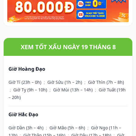
XEM TỐT XẤU NGÀY 19 THÁNG 8
Giờ Hoàng Đạo
Giờ Tí (23h – 0h)
;
Giờ Sửu (1h – 2h)
;
Giờ Thìn (7h – 8h)
;
Giờ Tỵ (9h – 10h)
;
Giờ Mùi (13h – 14h)
;
Giờ Tuất (19h
– 20h)
Giờ Hắc Đạo
Giờ Dần (3h – 4h)
;
Giờ Mão (5h – 6h)
;
Giờ Ngọ (11h –
12h)
;
Giờ Thân (15h – 16h)
;
Giờ Dậu (17h – 18h)
;
Giờ