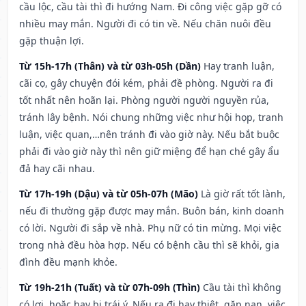
cầu lộc, cầu tài thì đi hướng Nam. Đi công việc gặp gỡ có
nhiều may mắn. Người đi có tin về. Nếu chăn nuôi đều
gặp thuận lợi.
Từ 15h-17h (Thân) và từ 03h-05h (Dần)
Hay tranh luận,
cãi cọ, gây chuyện đói kém, phải đề phòng. Người ra đi
tốt nhất nên hoãn lại. Phòng người người nguyền rủa,
tránh lây bệnh. Nói chung những việc như hội họp, tranh
luận, việc quan,…nên tránh đi vào giờ này. Nếu bắt buộc
phải đi vào giờ này thì nên giữ miệng để hạn ché gây ẩu
đả hay cãi nhau.
Từ 17h-19h (Dậu) và từ 05h-07h (Mão)
Là giờ rất tốt lành,
nếu đi thường gặp được may mắn. Buôn bán, kinh doanh
có lời. Người đi sắp về nhà. Phụ nữ có tin mừng. Mọi việc
trong nhà đều hòa hợp. Nếu có bệnh cầu thì sẽ khỏi, gia
đình đều mạnh khỏe.
Từ 19h-21h (Tuất) và từ 07h-09h (Thìn)
Cầu tài thì không
có lợi, hoặc hay bị trái ý. Nếu ra đi hay thiệt, gặp nạn, việc