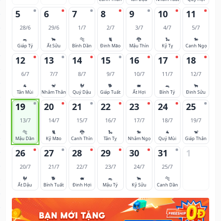
5
6
7
8
9
10
11
28/6
29/6
1/7
2/7
3/7
4/7
5/7
🐀
🐂
🐅
🐈
🐉
🐍
🐎
Giáp Tý
Ất Sửu
Bính Dần
Đinh Mão
Mậu Thìn
Kỷ Tỵ
Canh Ngọ
12
13
14
15
16
17
18
6/7
7/7
8/7
9/7
10/7
11/7
12/7
🐐
🐒
🐓
🐕
🐖
🐀
🐂
Tân Mùi
Nhâm Thân
Quý Dậu
Giáp Tuất
Ất Hợi
Bính Tý
Đinh Sửu
19
20
21
22
23
24
25
13/7
14/7
15/7
16/7
17/7
18/7
19/7
🐅
🐈
🐉
🐍
🐎
🐐
🐒
Mậu Dần
Kỷ Mão
Canh Thìn
Tân Tỵ
Nhâm Ngọ
Quý Mùi
Giáp Thân
26
27
28
29
30
31
1
20/7
21/7
22/7
23/7
24/7
25/7
🐓
🐕
🐖
🐀
🐂
🐅
Ất Dậu
Bính Tuất
Đinh Hợi
Mậu Tý
Kỷ Sửu
Canh Dần