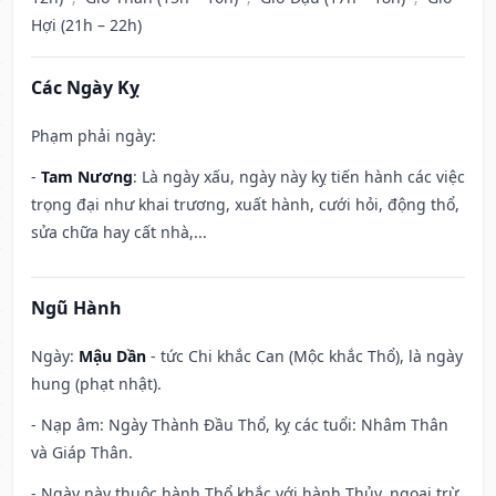
Hợi (21h – 22h)
Các Ngày Kỵ
Phạm phải ngày:
-
Tam Nương
: Là ngày xấu, ngày này kỵ tiến hành các việc
trọng đại như khai trương, xuất hành, cưới hỏi, động thổ,
sửa chữa hay cất nhà,...
Ngũ Hành
Ngày:
Mậu Dần
- tức Chi khắc Can (Mộc khắc Thổ), là ngày
hung (phạt nhật).
- Nạp âm: Ngày Thành Đầu Thổ, kỵ các tuổi: Nhâm Thân
và Giáp Thân.
- Ngày này thuộc hành Thổ khắc với hành Thủy, ngoại trừ