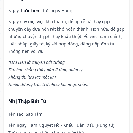
Ngày:
Lưu Liên
- tức ngày Hung.
Ngày này mọi việc khó thành, dễ bị trễ nải hay gặp
chuyện dây dưa nên rất khó hoàn thành. Hơn nữa, dễ gặp
những chuyện thị phi hay khẩu thiệt. Về việc hành chính,
luật pháp, giấy tờ, ký kết hợp đồng, dâng nộp đơn từ
không nên vội vã.
“Lưu Liên là chuyện bất tường
Tìm bạn chẳng thấy nửa đường phân ly
Không thì lưu lạc một khi
Nhiều đường trắc trở nhiều khi nhọc nhằn.”
Nhị Thập Bát Tú
Tên sao
: Sao Tâm
Tên ngày
: Tâm Nguyệt Hồ - Khấu Tuân: Xấu (Hung tú)
Tướng tinh con chồn, chủ trị ngày thứ.