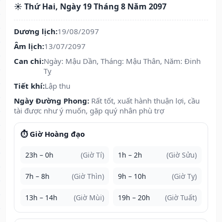
☀️ Thứ Hai, Ngày 19 Tháng 8 Năm 2097
Dương lịch:
19/08/2097
Âm lịch:
13/07/2097
Can chi:
Ngày: Mậu Dần, Tháng: Mậu Thân, Năm: Đinh
Tỵ
Tiết khí:
Lập thu
Ngày Đường Phong:
Rất tốt, xuất hành thuận lợi, cầu
tài được như ý muốn, gặp quý nhân phù trợ
⏱️ Giờ Hoàng đạo
23h – 0h
(Giờ Tí)
1h – 2h
(Giờ Sửu)
7h – 8h
(Giờ Thìn)
9h – 10h
(Giờ Tỵ)
13h – 14h
(Giờ Mùi)
19h – 20h
(Giờ Tuất)