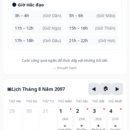
🌑 Giờ Hắc đạo
3h – 4h
(Giờ Dần)
5h – 6h
(Giờ Mão)
11h – 12h
(Giờ Ngọ)
15h – 16h
(Giờ Thân)
17h – 18h
(Giờ Dậu)
21h – 22h
(Giờ Hợi)
Cuộc sống quá ngắn để thức dậy với những hối tiếc.
— Khuyết Danh
Lịch Tháng 8 Năm 2097
THỨ HAI
THỨ BA
THỨ TƯ
THỨ NĂM
THỨ SÁU
THỨ BẢY
CHỦ NHẬT
29
30
31
1
2
3
4
24/6
25/6
26/6
27/6
🐒
🐓
🐕
🐖
Canh Thân
Tân Dậu
Nhâm Tuất
Quý Hợi