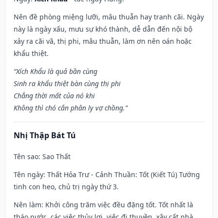
Nên đề phòng miệng lưỡi, mâu thuẫn hay tranh cãi. Ngày
này là ngày xấu, mưu sự khó thành, dễ dẫn đến nội bộ
xảy ra cãi vã, thị phi, mâu thuẫn, làm ơn nên oán hoặc
khẩu thiệt.
“Xích Khẩu là quả bần cùng
Sinh ra khẩu thiệt bàn cùng thị phi
Chẳng thời mất của nó khi
Không thì chó cắn phân ly vợ chồng.”
Nhị Thập Bát Tú
Tên sao
: Sao Thất
Tên ngày
: Thất Hỏa Trư - Cảnh Thuần: Tốt (Kiết Tú) Tướng
tinh con heo, chủ trị ngày thứ 3.
Nên làm
: Khởi công trăm việc đều đặng tốt. Tốt nhất là
tháo nước, các việc thủy lợi, việc đi thuyền, xây cất nhà