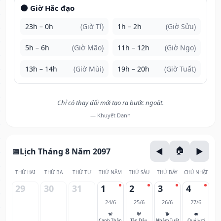
🌑 Giờ Hắc đạo
23h – 0h
(Giờ Tí)
1h – 2h
(Giờ Sửu)
5h – 6h
(Giờ Mão)
11h – 12h
(Giờ Ngọ)
13h – 14h
(Giờ Mùi)
19h – 20h
(Giờ Tuất)
Chỉ có thay đổi mới tạo ra bước ngoặt.
— Khuyết Danh
Lịch Tháng 8 Năm 2097
THỨ HAI
THỨ BA
THỨ TƯ
THỨ NĂM
THỨ SÁU
THỨ BẢY
CHỦ NHẬT
29
30
31
1
2
3
4
24/6
25/6
26/6
27/6
🐒
🐓
🐕
🐖
Canh Thân
Tân Dậu
Nhâm Tuất
Quý Hợi