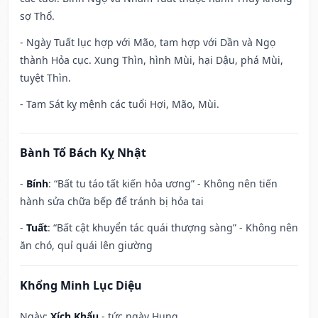
sợ Thổ.
- Ngày Tuất lục hợp với Mão, tam hợp với Dần và Ngọ
thành Hỏa cục. Xung Thìn, hình Mùi, hại Dậu, phá Mùi,
tuyệt Thìn.
- Tam Sát kỵ mệnh các tuổi Hợi, Mão, Mùi.
Bành Tổ Bách Kỵ Nhật
-
Bính
: “Bất tu táo tất kiến hỏa ương” - Không nên tiến
hành sửa chữa bếp để tránh bị hỏa tai
-
Tuất
: “Bất cật khuyển tác quái thượng sàng” - Không nên
ăn chó, quỉ quái lên giường
Khổng Minh Lục Diệu
Ngày:
Xích Khẩu
- tức ngày Hung.