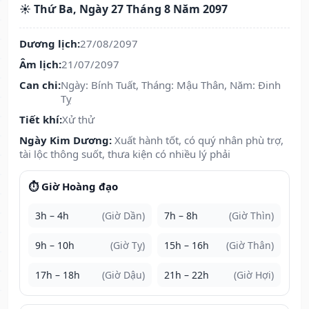
☀️ Thứ Ba, Ngày 27 Tháng 8 Năm 2097
Dương lịch:
27/08/2097
Âm lịch:
21/07/2097
Can chi:
Ngày: Bính Tuất, Tháng: Mậu Thân, Năm: Đinh
Tỵ
Tiết khí:
Xử thử
Ngày Kim Dương:
Xuất hành tốt, có quý nhân phù trợ,
tài lộc thông suốt, thưa kiện có nhiều lý phải
⏱️ Giờ Hoàng đạo
3h – 4h
(Giờ Dần)
7h – 8h
(Giờ Thìn)
9h – 10h
(Giờ Tỵ)
15h – 16h
(Giờ Thân)
17h – 18h
(Giờ Dậu)
21h – 22h
(Giờ Hợi)