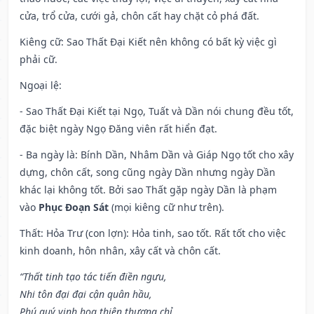
cửa, trổ cửa, cưới gả, chôn cất hay chặt cỏ phá đất.
Kiêng cữ
: Sao Thất Đại Kiết nên không có bất kỳ việc gì
phải cữ.
Ngoại lệ
:
- Sao Thất Đại Kiết tại Ngọ, Tuất và Dần nói chung đều tốt,
đặc biệt ngày Ngọ Đăng viên rất hiển đạt.
- Ba ngày là: Bính Dần, Nhâm Dần và Giáp Ngọ tốt cho xây
dựng, chôn cất, song cũng ngày Dần nhưng ngày Dần
khác lại không tốt. Bởi sao Thất gặp ngày Dần là phạm
vào
Phục Đoạn Sát
(mọi kiêng cữ như trên).
Thất: Hỏa Trư (con lợn): Hỏa tinh, sao tốt. Rất tốt cho việc
kinh doanh, hôn nhân, xây cất và chôn cất.
“Thất tinh tạo tác tiến điền ngưu,
Nhi tôn đại đại cận quân hầu,
Phú quý vinh hoa thiên thượng chỉ,