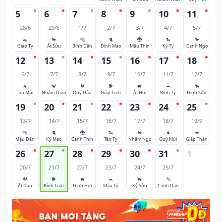
5
6
7
8
9
10
11
28/6
29/6
1/7
2/7
3/7
4/7
5/7
🐀
🐂
🐅
🐈
🐉
🐍
🐎
Giáp Tý
Ất Sửu
Bính Dần
Đinh Mão
Mậu Thìn
Kỷ Tỵ
Canh Ngọ
12
13
14
15
16
17
18
6/7
7/7
8/7
9/7
10/7
11/7
12/7
🐐
🐒
🐓
🐕
🐖
🐀
🐂
Tân Mùi
Nhâm Thân
Quý Dậu
Giáp Tuất
Ất Hợi
Bính Tý
Đinh Sửu
19
20
21
22
23
24
25
13/7
14/7
15/7
16/7
17/7
18/7
19/7
🐅
🐈
🐉
🐍
🐎
🐐
🐒
Mậu Dần
Kỷ Mão
Canh Thìn
Tân Tỵ
Nhâm Ngọ
Quý Mùi
Giáp Thân
26
27
28
29
30
31
1
20/7
21/7
22/7
23/7
24/7
25/7
🐓
🐕
🐖
🐀
🐂
🐅
Ất Dậu
Bính Tuất
Đinh Hợi
Mậu Tý
Kỷ Sửu
Canh Dần