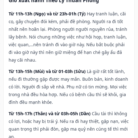
Giờ xuất hành Theo Lý Thuần Phong
Từ 11h-13h (Ngọ) và từ 23h-01h (Tý)
Hay tranh luận, cãi
cọ, gây chuyện đói kém, phải đề phòng. Người ra đi tốt
nhất nên hoãn lại. Phòng người người nguyền rủa, tránh
lây bệnh. Nói chung những việc như hội họp, tranh luận,
việc quan,…nên tránh đi vào giờ này. Nếu bắt buộc phải
đi vào giờ này thì nên giữ miệng để hạn ché gây ẩu đả
hay cãi nhau.
Từ 13h-15h (Mùi) và từ 01-03h (Sửu)
Là giờ rất tốt lành,
nếu đi thường gặp được may mắn. Buôn bán, kinh doanh
có lời. Người đi sắp về nhà. Phụ nữ có tin mừng. Mọi việc
trong nhà đều hòa hợp. Nếu có bệnh cầu thì sẽ khỏi, gia
đình đều mạnh khỏe.
Từ 15h-17h (Thân) và từ 03h-05h (Dần)
Cầu tài thì không
có lợi, hoặc hay bị trái ý. Nếu ra đi hay thiệt, gặp nạn, việc
quan trọng thì phải đòn, gặp ma quỷ nên cúng tế thì mới
an.