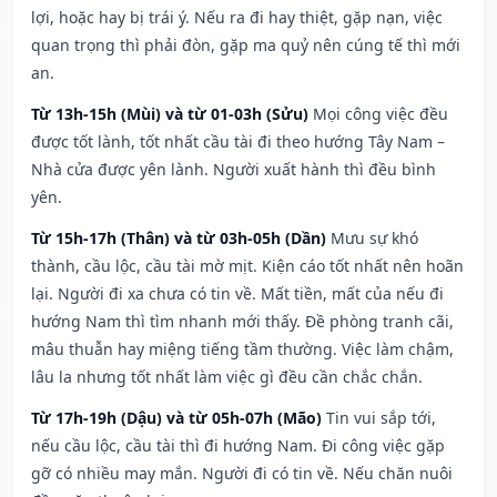
lợi, hoặc hay bị trái ý. Nếu ra đi hay thiệt, gặp nạn, việc
quan trọng thì phải đòn, gặp ma quỷ nên cúng tế thì mới
an.
Từ 13h-15h (Mùi) và từ 01-03h (Sửu)
Mọi công việc đều
được tốt lành, tốt nhất cầu tài đi theo hướng Tây Nam –
Nhà cửa được yên lành. Người xuất hành thì đều bình
yên.
Từ 15h-17h (Thân) và từ 03h-05h (Dần)
Mưu sự khó
thành, cầu lộc, cầu tài mờ mịt. Kiện cáo tốt nhất nên hoãn
lại. Người đi xa chưa có tin về. Mất tiền, mất của nếu đi
hướng Nam thì tìm nhanh mới thấy. Đề phòng tranh cãi,
mâu thuẫn hay miệng tiếng tầm thường. Việc làm chậm,
lâu la nhưng tốt nhất làm việc gì đều cần chắc chắn.
Từ 17h-19h (Dậu) và từ 05h-07h (Mão)
Tin vui sắp tới,
nếu cầu lộc, cầu tài thì đi hướng Nam. Đi công việc gặp
gỡ có nhiều may mắn. Người đi có tin về. Nếu chăn nuôi