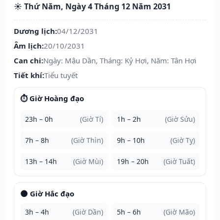
☀️ Thứ Năm, Ngày 4 Tháng 12 Năm 2031
Dương lịch:
04/12/2031
Âm lịch:
20/10/2031
Can chi:
Ngày: Mậu Dần, Tháng: Kỷ Hợi, Năm: Tân Hợi
Tiết khí:
Tiểu tuyết
⏱️ Giờ Hoàng đạo
23h – 0h
(Giờ Tí)
1h – 2h
(Giờ Sửu)
7h – 8h
(Giờ Thìn)
9h – 10h
(Giờ Tỵ)
13h – 14h
(Giờ Mùi)
19h – 20h
(Giờ Tuất)
🌑 Giờ Hắc đạo
3h – 4h
(Giờ Dần)
5h – 6h
(Giờ Mão)