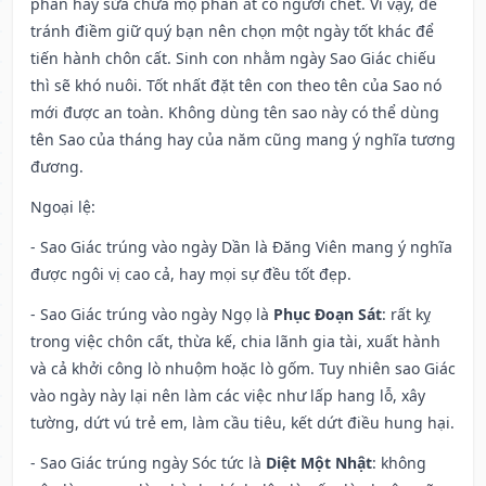
phần hay sửa chữa mộ phần ắt có người chết. Vì vậy, để
tránh điềm giữ quý bạn nên chọn một ngày tốt khác để
tiến hành chôn cất. Sinh con nhằm ngày Sao Giác chiếu
thì sẽ khó nuôi. Tốt nhất đặt tên con theo tên của Sao nó
mới được an toàn. Không dùng tên sao này có thể dùng
tên Sao của tháng hay của năm cũng mang ý nghĩa tương
đương.
Ngoại lệ
:
- Sao Giác trúng vào ngày Dần là Đăng Viên mang ý nghĩa
được ngôi vị cao cả, hay mọi sự đều tốt đẹp.
- Sao Giác trúng vào ngày Ngọ là
Phục Đoạn Sát
: rất kỵ
trong việc chôn cất, thừa kế, chia lãnh gia tài, xuất hành
và cả khởi công lò nhuộm hoặc lò gốm. Tuy nhiên sao Giác
vào ngày này lại nên làm các việc như lấp hang lỗ, xây
tường, dứt vú trẻ em, làm cầu tiêu, kết dứt điều hung hại.
- Sao Giác trúng ngày Sóc tức là
Diệt Một Nhật
: không