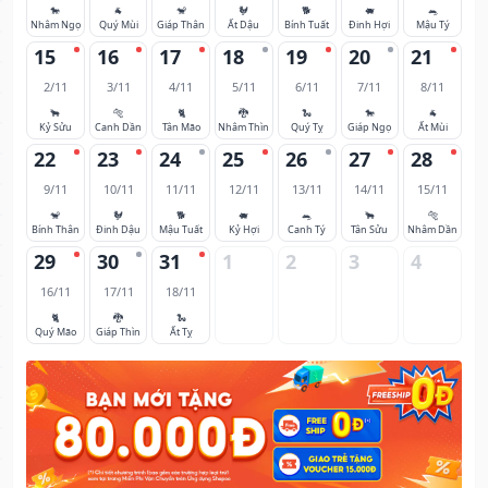
🐎
🐐
🐒
🐓
🐕
🐖
🐀
Nhâm Ngọ
Quý Mùi
Giáp Thân
Ất Dậu
Bính Tuất
Đinh Hợi
Mậu Tý
15
16
17
18
19
20
21
2/11
3/11
4/11
5/11
6/11
7/11
8/11
🐂
🐅
🐈
🐉
🐍
🐎
🐐
Kỷ Sửu
Canh Dần
Tân Mão
Nhâm Thìn
Quý Tỵ
Giáp Ngọ
Ất Mùi
22
23
24
25
26
27
28
9/11
10/11
11/11
12/11
13/11
14/11
15/11
🐒
🐓
🐕
🐖
🐀
🐂
🐅
Bính Thân
Đinh Dậu
Mậu Tuất
Kỷ Hợi
Canh Tý
Tân Sửu
Nhâm Dần
29
30
31
1
2
3
4
16/11
17/11
18/11
🐈
🐉
🐍
Quý Mão
Giáp Thìn
Ất Tỵ