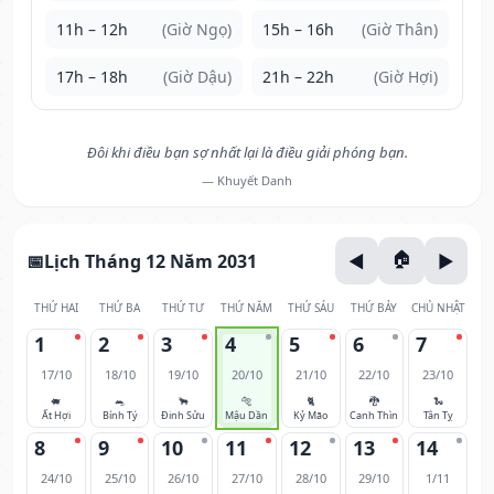
11h – 12h
(Giờ Ngọ)
15h – 16h
(Giờ Thân)
17h – 18h
(Giờ Dậu)
21h – 22h
(Giờ Hợi)
Đôi khi điều bạn sợ nhất lại là điều giải phóng bạn.
— Khuyết Danh
Lịch Tháng 12 Năm 2031
THỨ HAI
THỨ BA
THỨ TƯ
THỨ NĂM
THỨ SÁU
THỨ BẢY
CHỦ NHẬT
1
2
3
4
5
6
7
17/10
18/10
19/10
20/10
21/10
22/10
23/10
🐖
🐀
🐂
🐅
🐈
🐉
🐍
Ất Hợi
Bính Tý
Đinh Sửu
Mậu Dần
Kỷ Mão
Canh Thìn
Tân Tỵ
8
9
10
11
12
13
14
24/10
25/10
26/10
27/10
28/10
29/10
1/11