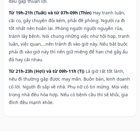
đều gặp thuận lợi.
Từ 19h-21h (Tuất) và từ 07h-09h (Thìn)
Hay tranh luận,
cãi cọ, gây chuyện đói kém, phải đề phòng. Người ra đi
tốt nhất nên hoãn lại. Phòng người người nguyền rủa,
tránh lây bệnh. Nói chung những việc như hội họp, tranh
luận, việc quan,…nên tránh đi vào giờ này. Nếu bắt buộc
phải đi vào giờ này thì nên giữ miệng để hạn ché gây ẩu
đả hay cãi nhau.
Từ 21h-23h (Hợi) và từ 09h-11h (Tị)
Là giờ rất tốt lành,
nếu đi thường gặp được may mắn. Buôn bán, kinh doanh
có lời. Người đi sắp về nhà. Phụ nữ có tin mừng. Mọi việc
trong nhà đều hòa hợp. Nếu có bệnh cầu thì sẽ khỏi, gia
đình đều mạnh khỏe.