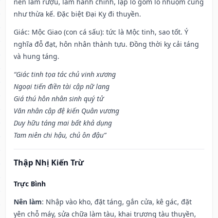
nên làm rượu, làm hành chính, lập lò gốm lò nhuộm cũng
như thừa kế. Đặc biệt Đại Kỵ đi thuyền.
Giác: Mộc Giao (con cá sấu): tức là Mộc tinh, sao tốt. Ý
nghĩa đỗ đạt, hôn nhân thành tựu. Đồng thời kỵ cải táng
và hung táng.
“Giác tinh tọa tác chủ vinh xương
Ngoại tiến điền tài cập nữ lang
Giá thú hôn nhân sinh quý tử
Văn nhân cập đệ kiến Quân vương
Duy hữu táng mai bất khả dụng
Tam niên chi hậu, chủ ôn đậu”
Thập Nhị Kiến Trừ
Trực Bình
Nên làm
: Nhập vào kho, đặt táng, gắn cửa, kê gác, đặt
yên chỗ máy, sửa chữa làm tàu, khai trương tàu thuyền,