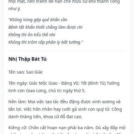
mọi mặt, nên tránh để hạn chế mưu sự khó thành công
như ý.
“Không Vong gặp quẻ khẩn cần
Bệnh tật khẩn thiết chẳng làm được chi
Không thì ôn tiểu thê nhi
Không thì trộm cắp phân ly bất tường.”
Nhị Thập Bát Tú
Tên sao
: Sao Giác
Tên ngày
: Giác Mộc Giao - Đặng Vũ: Tốt (Bình Tú) Tướng
tinh con Giao Long, chủ trị ngày thứ 5.
Nên làm
: Mọi việc tạo tác đều đặng được vinh xương và
tấn lợi. Việc hôn nhân hay cưới gả sinh con quý tử. Công
danh thăng tiến, khoa cử đỗ đạt cao.
Kiêng cữ
: Chôn cất hoạn nạn phải ba năm. Dù xây đắp mộ