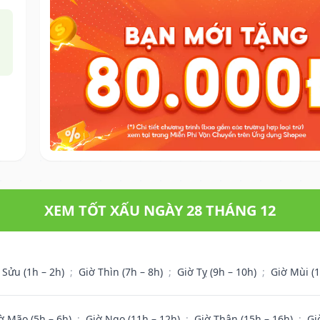
XEM TỐT XẤU NGÀY 28 THÁNG 12
 Sửu (1h – 2h)
;
Giờ Thìn (7h – 8h)
;
Giờ Tỵ (9h – 10h)
;
Giờ Mùi (
ờ Mão (5h – 6h)
;
Giờ Ngọ (11h – 12h)
;
Giờ Thân (15h – 16h)
;
Gi