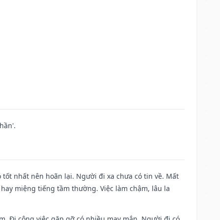
hần'.
 tốt nhất nên hoãn lại. Người đi xa chưa có tin về. Mất
 hay miệng tiếng tầm thường. Việc làm chậm, lâu la
Nam. Đi công việc gặp gỡ có nhiều may mắn. Người đi có