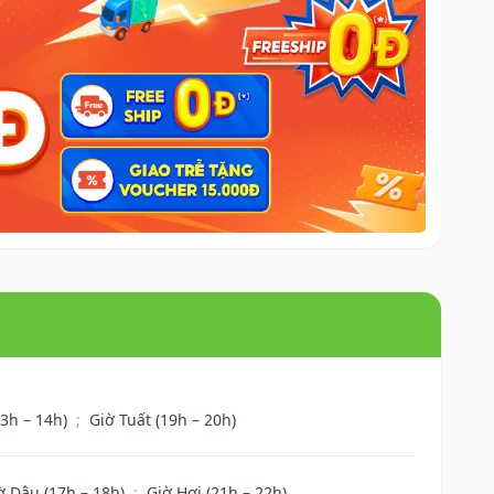
13h – 14h)
;
Giờ Tuất (19h – 20h)
ờ Dậu (17h – 18h)
;
Giờ Hợi (21h – 22h)