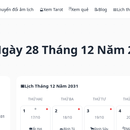
🃏
huyển đổi âm lịch
🔮
Xem Tarot
Xem quẻ
📝
Blog
📅
Lịch t
gày 28 Tháng 12 Năm 
Lịch Tháng 12 Năm 2031
THỨ HAI
THỨ BA
THỨ TƯ
THỨ
⭐
1
2
3
4
031
17/10
18/10
19/10
2
🐖
🐀
🐂
🐅
Ất Hợi
Bính Tý
Đinh Sửu
M