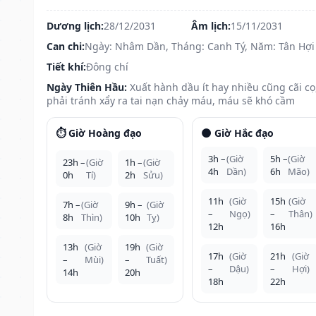
Dương lịch:
28/12/2031
Âm lịch:
15/11/2031
Can chi:
Ngày: Nhâm Dần, Tháng: Canh Tý, Năm: Tân Hợi
Tiết khí:
Đông chí
Ngày Thiên Hầu:
Xuất hành dầu ít hay nhiều cũng cãi cọ
phải tránh xẩy ra tai nạn chảy máu, máu sẽ khó cầm
⏱️ Giờ Hoàng đạo
🌑 Giờ Hắc đạo
3h –
(Giờ
5h –
(Giờ
23h –
(Giờ
1h –
(Giờ
4h
Dần)
6h
Mão)
0h
Tí)
2h
Sửu)
11h
(Giờ
15h
(Giờ
7h –
(Giờ
9h –
(Giờ
–
Ngọ)
–
Thân)
8h
Thìn)
10h
Tỵ)
12h
16h
13h
(Giờ
19h
(Giờ
17h
(Giờ
21h
(Giờ
–
Mùi)
–
Tuất)
–
Dậu)
–
Hợi)
14h
20h
18h
22h