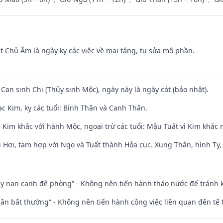
t Chủ Âm là ngày kỵ các việc về mai táng, tu sửa mộ phần.
 Can sinh Chi (Thủy sinh Mộc), ngày này là ngày cát (bảo nhật).
c Kim, kỵ các tuổi: Bính Thân và Canh Thân.
 Kim khắc với hành Mộc, ngoại trừ các tuổi: Mậu Tuất vì Kim khắc 
 Hợi, tam hợp với Ngọ và Tuất thành Hỏa cục. Xung Thân, hình Tỵ, 
ủy nan canh đê phòng” - Không nên tiến hành tháo nước để tránh
 thần bất thường” - Không nên tiến hành công việc liên quan đến t