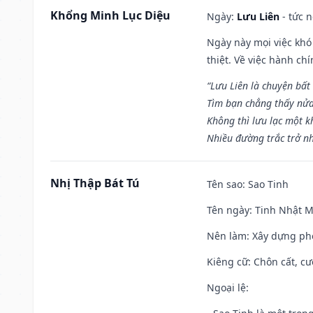
Khổng Minh Lục Diệu
Ngày:
Lưu Liên
- tức 
Ngày này mọi việc khó
thiệt. Về việc hành ch
“Lưu Liên là chuyện bất
Tìm bạn chẳng thấy nử
Không thì lưu lạc một k
Nhiều đường trắc trở nh
Nhị Thập Bát Tú
Tên sao
: Sao Tinh
Tên ngày
: Tinh Nhật M
Nên làm
: Xây dựng ph
Kiêng cữ
: Chôn cất, c
Ngoại lệ
: