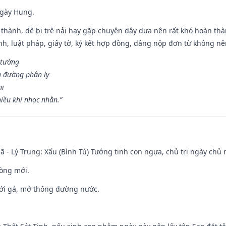
ngày Hung.
 thành, dễ bị trễ nải hay gặp chuyện dây dưa nên rất khó hoàn th
ính, luật pháp, giấy tờ, ký kết hợp đồng, dâng nộp đơn từ không nên
 tường
a đường phân ly
hi
iều khi nhọc nhằn.”
ã - Lý Trung: Xấu (Bình Tú) Tướng tinh con ngựa, chủ trị ngày chủ 
òng mới.
ưới gả, mở thông đường nước.