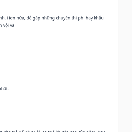
ành. Hơn nữa, dễ gặp những chuyện thị phi hay khẩu
 vội vã.
nhật.