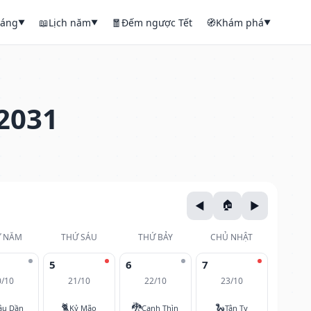
háng
📖
Lịch năm
🧧
Đếm ngược Tết
🧭
Khám phá
▼
▼
▼
2031
 NĂM
THỨ SÁU
THỨ BẢY
CHỦ NHẬT
5
6
7
0/10
21/10
22/10
23/10
🐈
🐉
🐍
ậu Dần
Kỷ Mão
Canh Thìn
Tân Tỵ