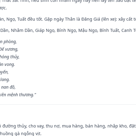
g Thất Sát Tinh, nếu sinh con nhằm ngày này nên lấy tên Sao đặt tê
ược.
n, Ngọ, Tuất đều tốt. Gặp ngày Thân là Đăng Giá (lên xe): xây cất 
p Dần, Nhâm Dần, Giáp Ngọ, Bính Ngọ, Mậu Ngọ, Bính Tuất, Canh T
ân phòng,
 Đế vương,
hóng thủy,
ân vong.
uyến,
 lang.
 nan độ,
hiên mệnh thương.”
đi đường thủy, cho vay, thu nợ, mua hàng, bán hàng, nhập kho, đặt
chuồng gà ngỗng vịt.