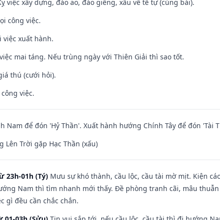
ỵ việc xây dựng, đào ao, đào giếng, xấu về tế tự (cúng bái).
ọi công việc.
i việc xuất hành.
việc mai táng. Nếu trùng ngày với Thiên Giải thì sao tốt.
iá thú (cưới hỏi).
 công việc.
 Nam để đón 'Hỷ Thần'. Xuất hành hướng Chính Tây để đón 'Tài T
 Lên Trời gặp Hạc Thần (xấu)
ừ 23h-01h (Tý)
Mưu sự khó thành, cầu lộc, cầu tài mờ mịt. Kiện cáo
hướng Nam thì tìm nhanh mới thấy. Đề phòng tranh cãi, mâu thuẫn
ệc gì đều cần chắc chắn.
ừ 01-03h (Sửu)
Tin vui sắp tới, nếu cầu lộc, cầu tài thì đi hướng 