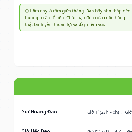
🌕 Hôm nay là rằm giữa tháng. Bạn hãy nhớ thắp nén
hương tri ân tổ tiên. Chúc bạn đón nửa cuối tháng
thật bình yên, thuận lợi và đầy niềm vui.
Giờ Hoàng Đạo
Giờ Tí (23h – 0h)
;
Giờ
Giờ Hắc Đạo
Giờ Dần (3h – 4h)
;
Gi