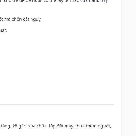
n cho trẻ để dễ nuôi, có thể lấy tên sao của năm, hay
tốt mà chôn cất nguy.
uất.
 táng, kê gác, sửa chữa, lắp đặt máy, thuê thêm người,