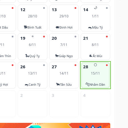
🌙
12
13
14
7/10
28/10
29/10
1/11
🐕
🐖
🐀
t Dậu
Bính Tuất
Đinh Hợi
Mậu Tý
⭐
19
20
21
/11
6/11
7/11
8/11
🐍
🐎
🐐
âm Thìn
Quý Tỵ
Giáp Ngọ
Ất Mùi
🌕
26
27
28
2/11
13/11
14/11
15/11
🐀
🐂
🐅
ỷ Hợi
Canh Tý
Tân Sửu
Nhâm Dần
2
3
4