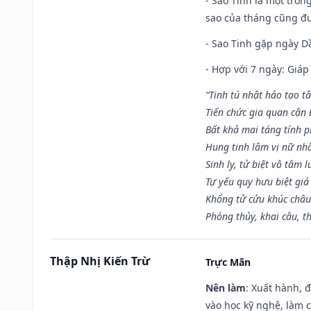
- Sao Tinh là một tron
sao của tháng cũng đ
- Sao Tinh gặp ngày Dầ
- Hợp với 7 ngày: Giá
“Tinh tú nhật hảo tạo t
Tiến chức gia quan cận
Bất khả mai táng tính p
Hung tinh lâm vị nữ nh
Sinh ly, tử biệt vô tâm l
Tự yếu quy hưu biệt giá
Khổng tử cửu khúc châu
Phóng thủy, khai câu, t
Thập Nhị Kiến Trừ
Trực Mãn
Nên làm
: Xuất hành, 
vào học kỹ nghệ, làm 