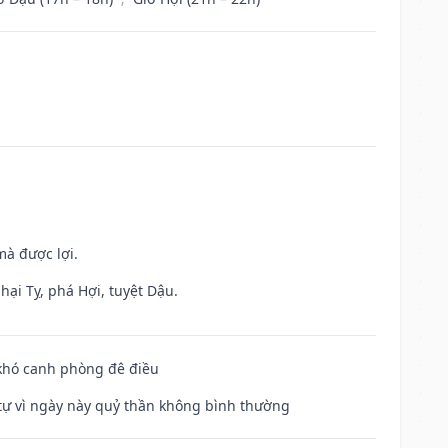
mà được lợi.
hại Tỵ, phá Hợi, tuyệt Dậu.
 khó canh phòng đê điều
ế tự vì ngày này quỷ thần không bình thường