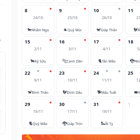
8
9
10
11
24/10
25/10
26/10
2
🐎
🐐
🐒
🐓
Nhâm Ngọ
Quý Mùi
Giáp Thân
Ấ
,
15
16
17
18
2/11
3/11
4/11
5
🐂
🐅
🐈
🐉
Kỷ Sửu
Canh Dần
Tân Mão
Nh
⭐
⭐
22
23
24
25
9/11
10/11
11/11
1
🐒
🐓
🐕
🐖
Bính Thân
Đinh Dậu
Mậu Tuất
K
29
30
31
1
16/11
17/11
18/11
🐈
🐉
🐍
Quý Mão
Giáp Thìn
Ất Tỵ