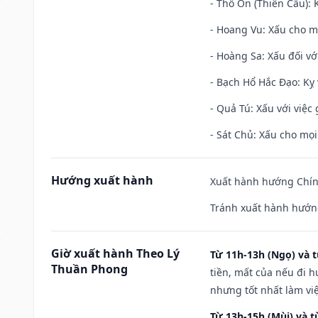
- Thổ Ôn (Thiên Cẩu): K
- Hoang Vu: Xấu cho m
- Hoàng Sa: Xấu đối vớ
- Bạch Hổ Hắc Đạo: Kỵ 
- Quả Tú: Xấu với việc g
- Sát Chủ: Xấu cho mọi
Hướng xuất hành
Xuất hành hướng Chính
Tránh xuất hành hướng
Giờ xuất hành Theo Lý
Từ 11h-13h (Ngọ) và t
Thuần Phong
tiền, mất của nếu đi 
nhưng tốt nhất làm vi
Từ 13h-15h (Mùi) và t