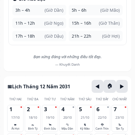
3h – 4h
(Giờ Dần)
5h – 6h
(Giờ Mão)
11h – 12h
(Giờ Ngọ)
15h – 16h
(Giờ Thân)
17h – 18h
(Giờ Dậu)
21h – 22h
(Giờ Hợi)
Bạn xứng đáng với những điều tốt đẹp.
— Khuyết Danh
Lịch Tháng 12 Năm 2031
THỨ HAI
THỨ BA
THỨ TƯ
THỨ NĂM
THỨ SÁU
THỨ BẢY
CHỦ NHẬT
1
2
3
4
5
6
7
17/10
18/10
19/10
20/10
21/10
22/10
23/10
🐖
🐀
🐂
🐅
🐈
🐉
🐍
Ất Hợi
Bính Tý
Đinh Sửu
Mậu Dần
Kỷ Mão
Canh Thìn
Tân Tỵ