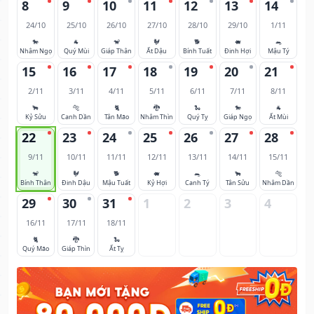
8
9
10
11
12
13
14
24/10
25/10
26/10
27/10
28/10
29/10
1/11
🐎
🐐
🐒
🐓
🐕
🐖
🐀
Nhâm Ngọ
Quý Mùi
Giáp Thân
Ất Dậu
Bính Tuất
Đinh Hợi
Mậu Tý
15
16
17
18
19
20
21
2/11
3/11
4/11
5/11
6/11
7/11
8/11
🐂
🐅
🐈
🐉
🐍
🐎
🐐
Kỷ Sửu
Canh Dần
Tân Mão
Nhâm Thìn
Quý Tỵ
Giáp Ngọ
Ất Mùi
22
23
24
25
26
27
28
9/11
10/11
11/11
12/11
13/11
14/11
15/11
🐒
🐓
🐕
🐖
🐀
🐂
🐅
Bính Thân
Đinh Dậu
Mậu Tuất
Kỷ Hợi
Canh Tý
Tân Sửu
Nhâm Dần
29
30
31
1
2
3
4
16/11
17/11
18/11
🐈
🐉
🐍
Quý Mão
Giáp Thìn
Ất Tỵ