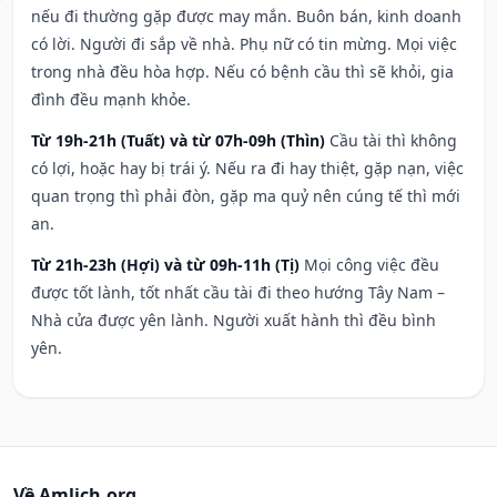
nếu đi thường gặp được may mắn. Buôn bán, kinh doanh
có lời. Người đi sắp về nhà. Phụ nữ có tin mừng. Mọi việc
trong nhà đều hòa hợp. Nếu có bệnh cầu thì sẽ khỏi, gia
đình đều mạnh khỏe.
Từ 19h-21h (Tuất) và từ 07h-09h (Thìn)
Cầu tài thì không
có lợi, hoặc hay bị trái ý. Nếu ra đi hay thiệt, gặp nạn, việc
quan trọng thì phải đòn, gặp ma quỷ nên cúng tế thì mới
an.
Từ 21h-23h (Hợi) và từ 09h-11h (Tị)
Mọi công việc đều
được tốt lành, tốt nhất cầu tài đi theo hướng Tây Nam –
Nhà cửa được yên lành. Người xuất hành thì đều bình
yên.
Về Amlich.org