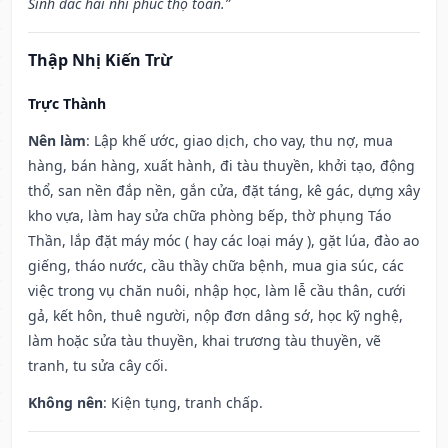
Sinh đắc hài nhi phúc thọ toàn.”
Thập Nhị Kiến Trừ
Trực Thành
Nên làm
: Lập khế ước, giao dịch, cho vay, thu nợ, mua
hàng, bán hàng, xuất hành, đi tàu thuyền, khởi tạo, động
thổ, san nền đắp nền, gắn cửa, đặt táng, kê gác, dựng xây
kho vựa, làm hay sửa chữa phòng bếp, thờ phụng Táo
Thần, lắp đặt máy móc ( hay các loại máy ), gặt lúa, đào ao
giếng, tháo nước, cầu thầy chữa bệnh, mua gia súc, các
việc trong vụ chăn nuôi, nhập học, làm lễ cầu thân, cưới
gả, kết hôn, thuê người, nộp đơn dâng sớ, học kỹ nghệ,
làm hoặc sửa tàu thuyền, khai trương tàu thuyền, vẽ
tranh, tu sửa cây cối.
Không nên
: Kiện tụng, tranh chấp.