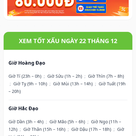
XEM TỐT XẤU NGÀY 22 THÁNG 12
Giờ Hoàng Đạo
Giờ Tí (23h – 0h)
;
Giờ Sửu (1h – 2h)
;
Giờ Thìn (7h – 8h)
;
Giờ Tỵ (9h – 10h)
;
Giờ Mùi (13h – 14h)
;
Giờ Tuất (19h
– 20h)
Giờ Hắc Đạo
Giờ Dần (3h – 4h)
;
Giờ Mão (5h – 6h)
;
Giờ Ngọ (11h –
12h)
;
Giờ Thân (15h – 16h)
;
Giờ Dậu (17h – 18h)
;
Giờ