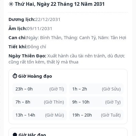
☀️ Thứ Hai, Ngày 22 Tháng 12 Năm 2031
Dương lịch:
22/12/2031
Âm lịch:
09/11/2031
Can chi:
Ngày: Bính Thân, Tháng: Canh Tý, Năm: Tân Hợi
Tiết khí:
Đông chí
Ngày Thiên Đạo:
Xuất hành cầu tài nên tránh, dù được
cũng rất tốn kém, thất lý mà thua
⏱️ Giờ Hoàng đạo
23h – 0h
(Giờ Tí)
1h – 2h
(Giờ Sửu)
7h – 8h
(Giờ Thìn)
9h – 10h
(Giờ Tỵ)
13h – 14h
(Giờ Mùi)
19h – 20h
(Giờ Tuất)
🌑 Giờ Hắc đạo