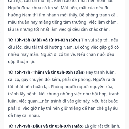
cầu lộc, cầu tài mờ mịt. Kiện cáo tốt nhất nên hoãn lại.
Người đi xa chưa có tin về. Mất tiền, mất của nếu đi
hướng Nam thì tìm nhanh mới thấy. Đề phòng tranh cãi,
mâu thuẫn hay miệng tiếng tầm thường. Việc làm chậm,
lâu la nhưng tốt nhất làm việc gì đều cần chắc chắn.
Từ 13h-15h (Mùi) và từ 01-03h (Sửu)
Tin vui sắp tới, nếu
cầu lộc, cầu tài thì đi hướng Nam. Đi công việc gặp gỡ có
nhiều may mắn. Người đi có tin về. Nếu chăn nuôi đều
gặp thuận lợi.
Từ 15h-17h (Thân) và từ 03h-05h (Dần)
Hay tranh luận,
cãi cọ, gây chuyện đói kém, phải đề phòng. Người ra đi
tốt nhất nên hoãn lại. Phòng người người nguyền rủa,
tránh lây bệnh. Nói chung những việc như hội họp, tranh
luận, việc quan,…nên tránh đi vào giờ này. Nếu bắt buộc
phải đi vào giờ này thì nên giữ miệng để hạn ché gây ẩu
đả hay cãi nhau.
Từ 17h-19h (Dậu) và từ 05h-07h (Mão)
Là giờ rất tốt lành,