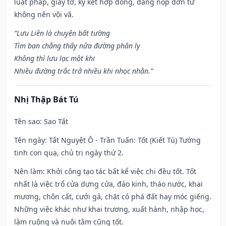
luật pháp, giấy tờ, ký kết hợp đồng, dâng nộp đơn từ
không nên vội vã.
“Lưu Liên là chuyện bất tường
Tìm bạn chẳng thấy nửa đường phân ly
Không thì lưu lạc một khi
Nhiều đường trắc trở nhiều khi nhọc nhằn.”
Nhị Thập Bát Tú
Tên sao
: Sao Tất
Tên ngày
: Tất Nguyệt Ô - Trần Tuấn: Tốt (Kiết Tú) Tướng
tinh con quạ, chủ trị ngày thứ 2.
Nên làm
: Khởi công tạo tác bất kể việc chi đều tốt. Tốt
nhất là việc trổ cửa dựng cửa, đào kinh, tháo nước, khai
mương, chôn cất, cưới gả, chặt cỏ phá đất hay móc giếng.
Những việc khác như khai trương, xuất hành, nhập học,
làm ruộng và nuôi tằm cũng tốt.